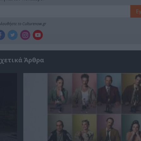
λουθήστε το Culturenow.gr
χετικά Άρθρα