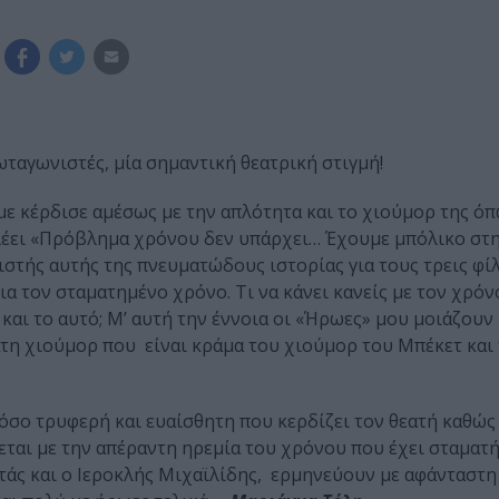
ωταγωνιστές, μία σημαντική θεατρική στιγμή!
ε κέρδισε αμέσως με την απλότητα και το χιούμορ της ό
λέει «Πρόβλημα χρόνου δεν υπάρχει… Έχουμε μπόλικο στη
στής αυτής της πνευματώδους ιστορίας για τους τρεις φίλ
για τον σταματημένο χρόνο. Τι να κάνει κανείς με τον χρόν
 και το αυτό; Μ’ αυτή την έννοια οι «Ήρωες» μου μοιάζουν
τη χιούμορ που είναι κράμα του χιούμορ του Μπέκετ και 
όσο τρυφερή και ευαίσθητη που κερδίζει τον θεατή καθώς 
σεται με την απέραντη ηρεμία του χρόνου που έχει σταματ
τάς και ο Ιεροκλής Μιχαϊλίδης, ερμηνεύουν με αφάνταστη