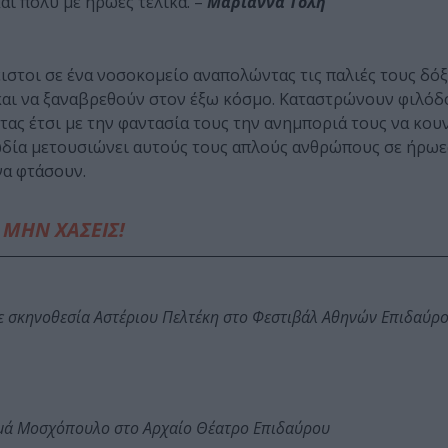
ι πολύ με ήρωες τελικά. –
Μαριάννα Τόλη
ιστοι σε ένα νοσοκομείο αναπολώντας τις παλιές τους δόξ
και να ξαναβρεθούν στον έξω κόσμο. Καταστρώνουν φιλόδ
τας έτσι με την φαντασία τους την ανημποριά τους να κο
ωδία μετουσιώνει αυτούς τους απλούς ανθρώπους σε ήρωε
να φτάσουν.
ΜΗΝ ΧΑΣΕΙΣ!
ε σκηνοθεσία Αστέριου Πελτέκη στο Φεστιβάλ Αθηνών Επιδαύρ
ωμά Μοσχόπουλο στο Αρχαίο Θέατρο Επιδαύρου