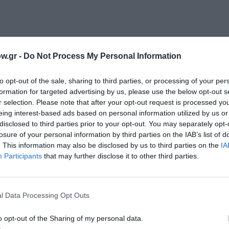
w.gr -
Do Not Process My Personal Information
to opt-out of the sale, sharing to third parties, or processing of your per
formation for targeted advertising by us, please use the below opt-out s
Τοποθεσία:
r selection. Please note that after your opt-out request is processed y
eing interest-based ads based on personal information utilized by us or
Θέατρο Βασιλάκου, Προφήτη Δανιήλ 3-5 και Πλατα
disclosed to third parties prior to your opt-out. You may separately opt-
Κεραμεικός
losure of your personal information by third parties on the IAB’s list of
 9μμ
. This information may also be disclosed by us to third parties on the
IA
Νέο Θέατρο “Κατερίνα Βασιλάκου”
Participants
that may further disclose it to other third parties.
Προπώληση:
10 ευρώ
viva.gr
l Data Processing Opt Outs
ων 10
ανέργων
o opt-out of the Sharing of my personal data.