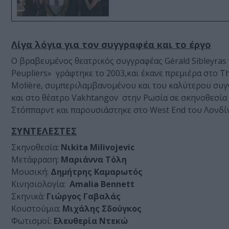
Λίγα λόγια για τον συγγραφέα και το έργο
Ο βραβευμένος θεατρικός συγγραφέας Gérald Sibleyras 
Peupliers» γράφτηκε το 2003,και έκανε πρεμιέρα στο
Molière, συμπεριλαμβανομένου και του καλύτερου συγ
και στο θέατρο Vakhtangov στην Ρωσία σε σκηνοθεσία 
Στόππαρντ και παρουσιάστηκε στο West End του Λονδίν
ΣΥΝΤΕΛΕΣΤΕΣ
Σκηνοθεσία:
Νιkita Milivojevic
Μετάφραση:
Μαριάννα Τόλη
Μουσική:
Δημήτρης Καμαρωτός
Κινησιολογία:
Αmalia
Bennett
Σκηνικά:
Γιώργος Γαβαλάς
Κουστούμια:
Μιχάλης
Σδούγκος
Φωτισμοί:
Ελευθερία
Ντεκώ