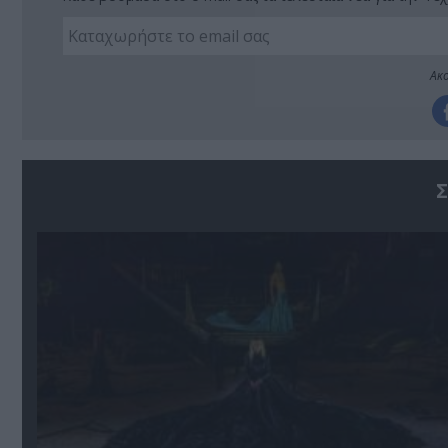
Ακο
Σ