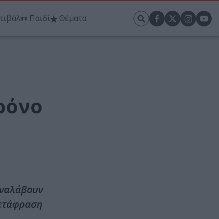
τιβάλ
Παιδί
Θέματα
χρόνο
αναλάβουν
μετάφραση