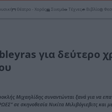
υσική
Θέατρο - Χορός
Σινεμά
Τέχνες
Βιβλίο
Φεσ
ibleyras για δεύτερο 
ου
Ιεροκλής Μιχαηλίδης συναντώνται ξανά για να επ
“ΗΡΩΕΣ” σε σκηνοθεσία Νικίτα Μιλιβόγιεβιτς και 