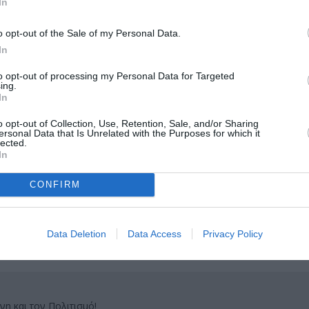
In
o opt-out of the Sale of my Personal Data.
In
to opt-out of processing my Personal Data for Targeted
ing.
μάθετε πρώτοι όλες τις ειδήσεις
In
ολιτισμό στο
Culturenow.gr
o opt-out of Collection, Use, Retention, Sale, and/or Sharing
ersonal Data that Is Unrelated with the Purposes for which it
lected.
r
Δες
In
CONFIRM
ΙΚΟ - ΣΥΓΧΡΟΝΟ
ΘΕΑΤΡΙΚΕΣ ΠΑΡΑΣΤΑΣΕΙΣ 2018 - 2019
Data Deletion
Data Access
Privacy Policy
ΟΓΕΒΙΤΣ
νη και τον Πολιτισμό!