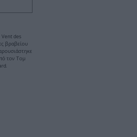
 Vent des
ες βραβείου
παρουσιάστηκε
πό τον Τομ
rd.