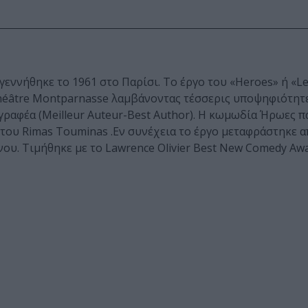
γεννήθηκε το 1961 στο Παρίσι. Το έργο του «Heroes» ή «Le
 Théâtre Montparnasse λαμβάνοντας τέσσερις υποψηφιότητ
γραφέα (Meilleur Auteur-Best Author). H κωμωδία Ήρωες 
του Rimas Touminas .Εν συνέχεια το έργο μεταφράστηκε α
ου. Τιμήθηκε με το Lawrence Olivier Best New Comedy Awa