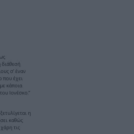
πως
 διάθεσή
ους σ’ έναν
ο που έχει
 με κάποια
του Ιονέσκο.”
ξετυλίγεται η
ήσει καθώς
 χάρη τις