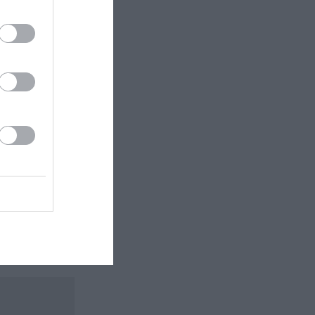
 εδώ!
❯