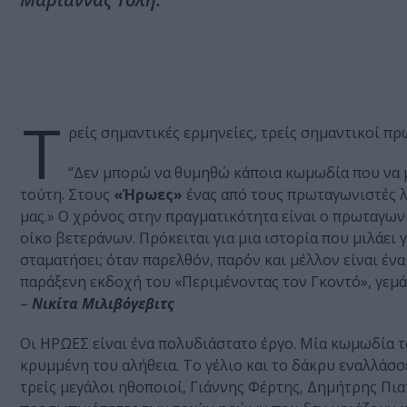
Τ
ρείς σημαντικές ερμηνείες, τρείς σημαντικοί πρ
“Δεν μπορώ να θυμηθώ κάποια κωμωδία που να μ
τούτη. Στους
«Ήρωες»
ένας από τους πρωταγωνιστές 
μας.» Ο χρόνος στην πραγματικότητα είναι ο πρωταγωνι
οίκο βετεράνων. Πρόκειται για μια ιστορία που μιλάει 
σταματήσει; όταν παρελθόν, παρόν και μέλλον είναι ένα
παράξενη εκδοχή του «Περιμένοντας τον Γκοντό», γεμά
–
Νικίτα Μιλιβόγεβιτς
Οι ΗΡΩΕΣ είναι ένα πολυδιάστατο έργο. Μία κωμωδία τ
κρυμμένη του αλήθεια. Το γέλιο και το δάκρυ εναλλάσ
τρείς μεγάλοι ηθοποιοί, Γιάννης Φέρτης, Δημήτρης Πια