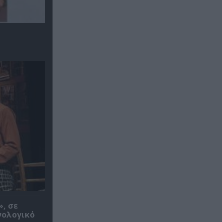
», σε
νολογικό