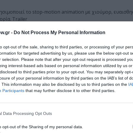
ησιμοποιεί το stop-motion animation με χιούμορ, ευαισθη
ρία. Trailer
w.gr -
Do Not Process My Personal Information
to opt-out of the sale, sharing to third parties, or processing of your per
formation for targeted advertising by us, please use the below opt-out s
r selection. Please note that after your opt-out request is processed y
ια τρυφερή ταινία για τη ζωή και την απώλεια, για τα ανθ
eing interest-based ads based on personal information utilized by us or
ρες δημιουργίες για την παιδική ηλικία, επίσημη πρόταση 
disclosed to third parties prior to your opt-out. You may separately opt-
losure of your personal information by third parties on the IAB’s list of
. This information may also be disclosed by us to third parties on the
IA
Participants
that may further disclose it to other third parties.
l Data Processing Opt Outs
ς» Τατιάνα Χουέσο πλάθει μια συγκλονιστική ιστορία για
o opt-out of the Sharing of my personal data.