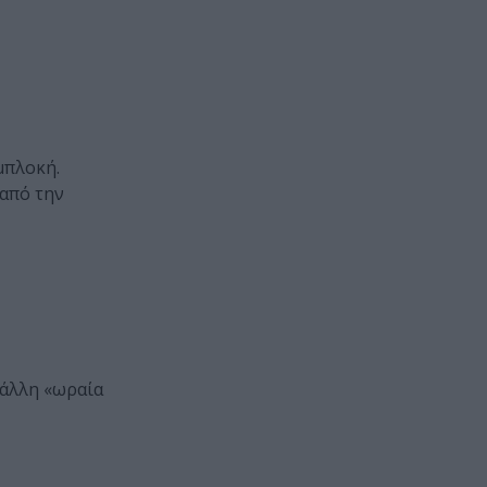
μπλοκή.
 από την
 άλλη «ωραία