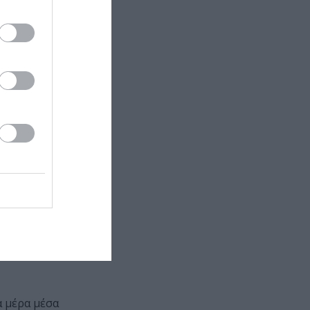
υθιστόρημα
α μέρα μέσα