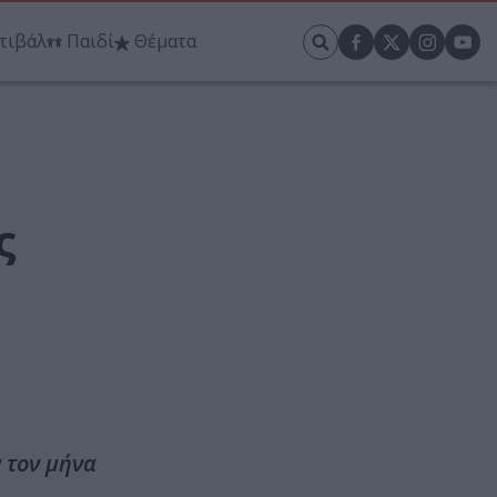
τιβάλ
Παιδί
Θέματα
ς
 τον μήνα