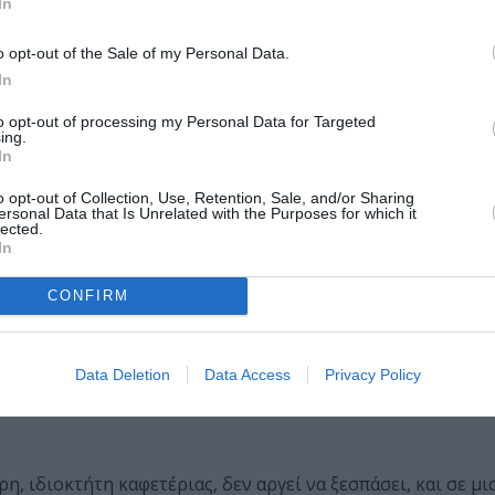
ά στη ζωή.
In
o opt-out of the Sale of my Personal Data.
In
to opt-out of processing my Personal Data for Targeted
ing.
In
άλης χαμένης αγάπης. Ένα βραβευμένο αυτοβιογραφικό μ
o opt-out of Collection, Use, Retention, Sale, and/or Sharing
ersonal Data that Is Unrelated with the Purposes for which it
lected.
In
CONFIRM
Data Deletion
Data Access
Privacy Policy
, ιδιοκτήτη καφετέριας, δεν αργεί να ξεσπάσει, και σε μι