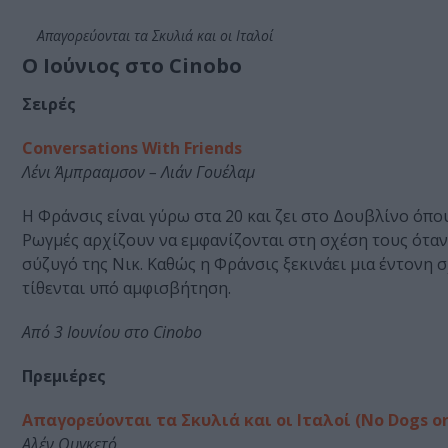
Απαγορεύονται τα Σκυλιά και οι Ιταλοί
O Ιούνιος στο Cinobo
Σειρές
Conversations With Friends
Λένι Άμπρααμσον – Λιάν Γουέλαμ
Η Φράνσις είναι γύρω στα 20 και ζει στο Δουβλίνο όπου
Ρωγμές αρχίζουν να εμφανίζονται στη σχέση τους όταν
σύζυγό της Νικ. Καθώς η Φράνσις ξεκινάει μια έντονη σ
τίθενται υπό αμφισβήτηση.
Από 3 Ιουνίου στο Cinobo
Πρεμιέρες
Απαγορεύονται τα Σκυλιά και οι Ιταλοί (No Dogs or 
Αλέν Ουγκετό