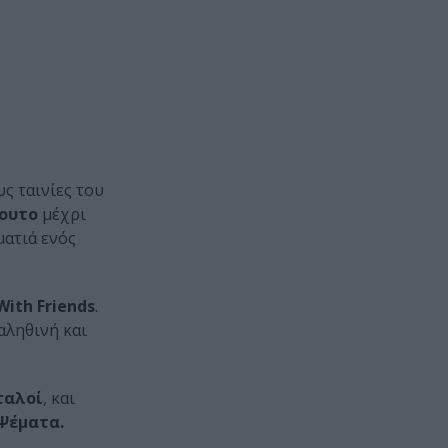
υς ταινίες του
ουτο
μέχρι
ματιά ενός
With Friends
.
αληθινή και
ταλοί
, και
Ψέματα.