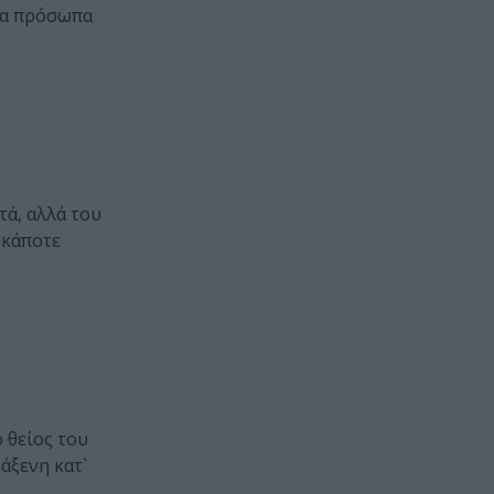
 τα πρόσωπα
τά, αλλά του
 κάποτε
 θείος του
άξενη κατ`