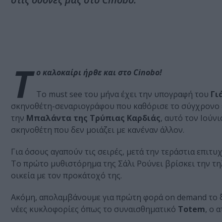
Τ
ο καλοκαίρι ήρθε και στο Cinobo!
Το must see του μήνα έχει την υπογραφή του
Γι
σκηνοθέτη-σεναριογράφου που καθόρισε το σύγχρονο ε
την
Μπαλάντα της Τρύπιας Καρδιάς
, αυτό τον Ιούν
σκηνοθέτη που δεν μοιάζει με κανέναν άλλον.
Για όσους αγαπούν τις σειρές, μετά την τεράστια επιτυ
Το πρώτο μυθιστόρημα της Σάλι Ρούνει βρίσκει την τηλ
οικεία με τον προκάτοχό της.
Ακόμη, απολαμβάνουμε για πρώτη φορά on demand το 
νέες κυκλοφορίες όπως το συναισθηματικό
Totem
, ο 