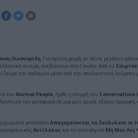
άννη Οικονομίδη
. Για πρώτη φορά, οι πέντε μεγάλου μήκο
λληνικό σινεμά, ανεβαίνουν στο Cinobo. Από το
Σπιρτόκ
ιο ζούμε τον καύσωνα μέσα από την απολαυστική λούμπεν 
χία του
Normal People
, ήρθε η στιγμή του
Conversations 
εοπτική του μεταφορά σε μια μίνι σειρά, εξίσου όμορφη, 
ξεχωριστό amination
Απαγορεύονται τα Σκυλιά και οι Ι
ατμοσφαιρικός
Αντίλαλος
και το νοσταλγικό
Μη Μου Λες 