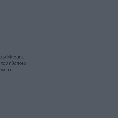
 την Μπόμπι.
ι τον ηθοποιό
όνα της-