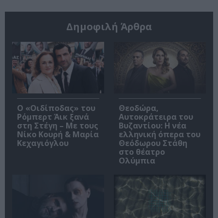
Δημοφιλή Άρθρα
O «Οιδίποδας» του
Θεοδώρα,
Ρόμπερτ Άικ ξανά
Αυτοκράτειρα του
στη Στέγη – Με τους
Βυζαντίου: Η νέα
Νίκο Κουρή & Μαρία
ελληνική όπερα του
Κεχαγιόγλου
Θεόδωρου Στάθη
στο θέατρο
Ολύμπια