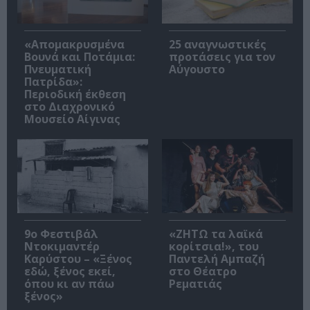
«Απομακρυσμένα
25 αναγνωστικές
Βουνά και Ποτάμια:
προτάσεις για τον
Πνευματική
Αύγουστο
Πατρίδα»:
Περιοδική έκθεση
στο Διαχρονικό
Μουσείο Αίγινας
9ο Φεστιβάλ
«ΖΗΤΩ τα λαϊκά
Ντοκιμαντέρ
κορίτσια!», του
Καρύστου – «Ξένος
Παντελή Αμπαζή
εδώ, ξένος εκεί,
στο Θέατρο
όπου κι αν πάω
Ρεματιάς
ξένος»