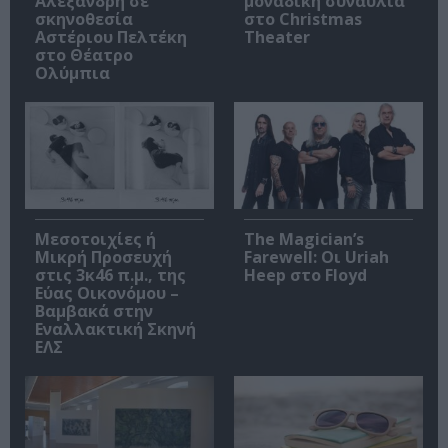
Αλεξανδρή σε
μοναδική συναυλία
σκηνοθεσία
στο Christmas
Αστέριου Πελτέκη
Theater
στο Θέατρο
Ολύμπια
Μεσοτοιχίες ή
The Magician’s
Μικρή Προσευχή
Farewell: Οι Uriah
στις 3κ46 π.μ., της
Heep στο Floyd
Εύας Οικονόμου –
Βαμβακά στην
Εναλλακτική Σκηνή
ΕΛΣ