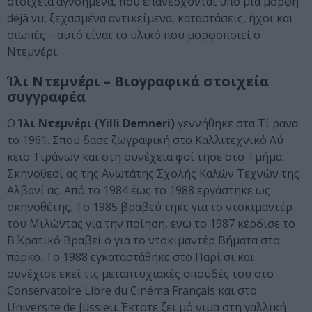
στοιχεία αγνοημένα, που επανέρχονται υπό μια μορφή
déjà vu, ξεχασμένα αντικείμενα, καταστάσεις, ήχοι και
σιωπές – αυτό είναι το υλικό που μορφοποιεί ο
Ντεμνέρι.
Ίλι Ντεμνέρι – Βιογραφικά στοιχεία
συγγραφέα
Ο
Ίλι Ντεμνέρι (Yilli Demneri)
γεννήθηκε στα Τί ρανα
το 1961. Σπού δασε ζωγραφική στο Καλλιτεχνικό Λύ
κειο Τιράνων και στη συνέχεια φοί τησε στο Τμήμα
Σκηνοθεσί ας της Ανωτάτης Σχολής Καλών Τεχνών της
Αλβανί ας. Από το 1984 έως το 1988 εργάστηκε ως
σκηνοθέτης. Το 1985 βραβεύ τηκε για το ντοκιμαντέρ
του Μιλώντας για την ποίηση, ενώ το 1987 κέρδισε το
Β΄ Κρατικό Βραβεί ο για το ντοκιμαντέρ Βήματα στο
πάρκο. Το 1988 εγκαταστάθηκε στο Παρί σι και
συνέχισε εκεί τις μεταπτυχιακές σπουδές του στο
Conservatoire Libre du Cinéma Français και στο
Université de Jussieu. Έκτοτε ζει μό νιμα στη γαλλική