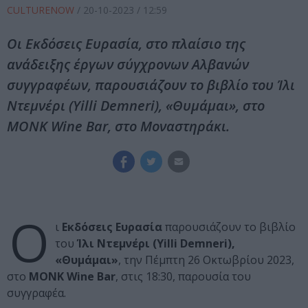
CULTURENOW
/
20-10-2023
/ 12:59
Οι Εκδόσεις Ευρασία, στο πλαίσιο της
ανάδειξης έργων σύγχρονων Αλβανών
συγγραφέων, παρουσιάζουν το βιβλίο του Ίλι
Ντεμνέρι (Yilli Demneri), «Θυμάμαι», στo
ΜΟΝΚ Wine Bar, στο Μοναστηράκι.
Ο
ι
Εκδόσεις Ευρασία
παρουσιάζουν το βιβλίο
του
Ίλι Ντεμνέρι (Yilli Demneri),
«Θυμάμαι»
, την Πέμπτη 26 Οκτωβρίου 2023,
στo
ΜΟΝΚ Wine Bar
, στις 18:30, παρουσία του
συγγραφέα.