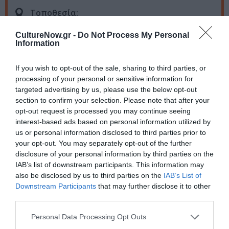
Τοποθεσία:
ΜΟΝΚ Wine Bar, Καρόρη 4, Μοναστηράκι, Αθήνα
CultureNow.gr -
Do Not Process My Personal
Information
Πληροφορίες / Κρατήσεις:
If you wish to opt-out of the sale, sharing to third parties, or
eurasiabooks.gr
processing of your personal or sensitive information for
targeted advertising by us, please use the below opt-out
Ακολουθήστε το Culturenow.gr στο
Google News
και
section to confirm your selection. Please note that after your
μάθετε πρώτοι όλες τις ειδήσεις
opt-out request is processed you may continue seeing
interest-based ads based on personal information utilized by
Δείτε όλα τα
τελευταία νέα
για την Τέχνη και τον
us or personal information disclosed to third parties prior to
your opt-out. You may separately opt-out of the further
Πολιτισμό στο
Culturenow.gr
disclosure of your personal information by third parties on the
IAB’s list of downstream participants. This information may
Νέοι Διαγωνισμοί
❯
also be disclosed by us to third parties on the
IAB’s List of
Downstream Participants
that may further disclose it to other
Tags
third parties.
ΔΩΡΕΑΝ ΕΚΔΗΛΩΣΕΙΣ
ΞΕΝΟΙ ΣΥΓΓΡΑΦΕΙΣ
Personal Data Processing Opt Outs