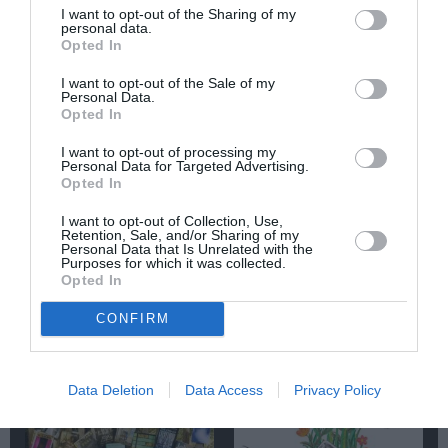
ΠΑΡΟΥΣΙΑΣΕΙΣ ΒΙΒΛΙΩΝ
ΠΕΖΟΓΡΑΦΙΑ
I want to opt-out of the Sharing of my
personal data.
Opted In
Newsletter
I want to opt-out of the Sale of my
Κάθε βδομάδα στο e-mail σας τα τελευταία νέα για
Personal Data.
Opted In
την Τέχνη και τον Πολιτισμό!
I want to opt-out of processing my
Personal Data for Targeted Advertising.
Opted In
I want to opt-out of Collection, Use,
Retention, Sale, and/or Sharing of my
Ακολουθήστε το Culturenow.gr
Personal Data that Is Unrelated with the
Purposes for which it was collected.
Opted In
CONFIRM
Σχετικά Άρθρα
Data Deletion
Data Access
Privacy Policy