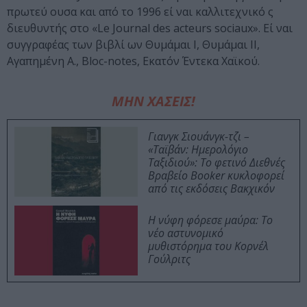
πρωτεύ ουσα και από το 1996 εί ναι καλλιτεχνικό ς
διευθυντής στο «Le Journal des acteurs sociaux». Εί ναι
συγγραφέας των βιβλί ων Θυμάμαι Ι, Θυμάμαι ΙΙ,
Αγαπημένη Α., Bloc-notes, Εκατόν Έντεκα Χαϊκού.
ΜΗΝ ΧΑΣΕΙΣ!
Γιανγκ Σιουάνγκ-τζι –
«Ταϊβάν: Ημερολόγιο
Ταξιδιού»: Το φετινό Διεθνές
Βραβείο Booker κυκλοφορεί
από τις εκδόσεις Βακχικόν
Η νύφη φόρεσε μαύρα: Το
νέο αστυνομικό
μυθιστόρημα του Κορνέλ
Γούλριτς