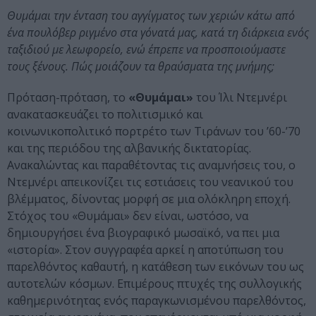
Θυμάμαι την ένταση του αγγίγματος των χεριών κάτω από
ένα πουλόβερ ριγμένο στα γόνατά μας, κατά τη διάρκεια ενός
ταξιδιού με λεωφορείο, ενώ έπρεπε να προσποιούμαστε
τους ξένους. Πώς μοιάζουν τα θραύσματα της μνήμης;
Πρόταση-πρόταση, το
«Θυμάμαι»
του Ίλι Ντεμνέρι
ανακατασκευάζει το πολιτισμικό και
κοινωνικοπολιτικό πορτρέτο των Τιράνων του ’60-’70
και της περιόδου της αλβανικής δικτατορίας.
Ανακαλώντας και παραθέτοντας τις αναμνήσεις του, ο
Ντεμνέρι απεικονίζει τις εστιάσεις του νεανικού του
βλέμματος, δίνοντας μορφή σε μια ολόκληρη εποχή.
Στόχος του «Θυμάμαι» δεν είναι, ωστόσο, να
δημιουργήσει ένα βιογραφικό μωσαϊκό, να πει μια
«ιστορία». Στον συγγραφέα αρκεί η αποτύπωση του
παρελθόντος καθαυτή, η κατάθεση των εικόνων του ως
αυτοτελών κόσμων. Επιμέρους πτυχές της συλλογικής
καθημερινότητας ενός παραγκωνισμένου παρελθόντος,