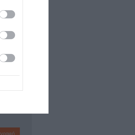
 εδώ!
❯
ΙΟ