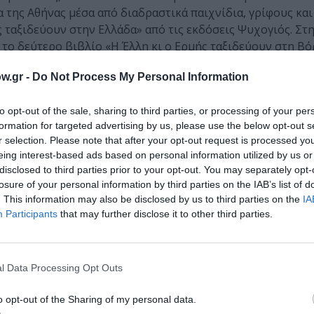
 της Αθήνας μέσα από διαδραστικά παιχνίδια, γρίφους και
 ταξιδεύουν στην Ελλάδα» από τις εκδόσεις Ψυχογιός. Στ
ι το δεύτερο βιβλίο «Η Έλλη κι ο Ερμής ταξιδεύουν στη Βό
φυσικούς θησαυρούς της Μακεδονίας και της Θράκης. Τα 
w.gr -
Do Not Process My Personal Information
ικά σχολεία σε ολόκληρη τη χώρα!
to opt-out of the sale, sharing to third parties, or processing of your per
formation for targeted advertising by us, please use the below opt-out s
r selection. Please note that after your opt-out request is processed y
eing interest-based ads based on personal information utilized by us or
Τοποθεσία:
disclosed to third parties prior to your opt-out. You may separately opt-
losure of your personal information by third parties on the IAB’s list of
Σημείο συνάντησης: Καλλιμάρμαρο Παναθηναϊκό Στ
. This information may also be disclosed by us to third parties on the
IA
Βασιλέως Κων/νου (μπροστά από τις σημαίες στον
Participants
that may further disclose it to other third parties.
χώρο)
Ίδρυμα Εικαστικών Τεχνών & Μουσικής Β & Μ Θε
l Data Processing Opt Outs
o opt-out of the Sharing of my personal data.
 με έως και 2 ενήλικες συνοδούς) | Επιπλέον συμμετοχή παιδιού: 10