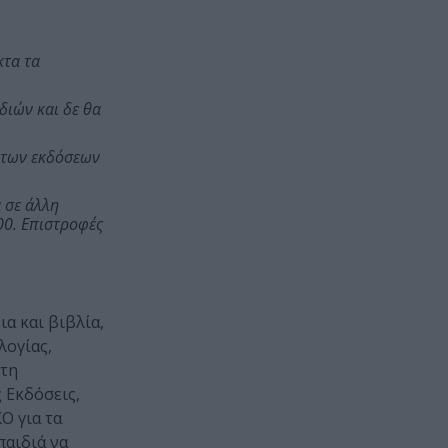
κτα τα
διών και δε θα
ω των εκδόσεων
 σε άλλη
00. Επιστροφές
ια και βιβλία,
λογίας,
 τη
 Εκδόσεις,
Ο για τα
παιδιά να