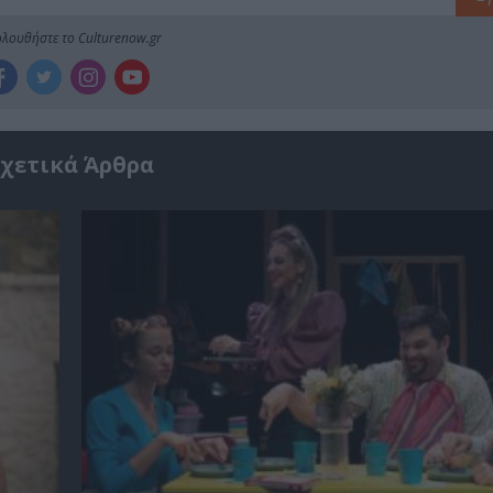
λουθήστε το Culturenow.gr
χετικά Άρθρα