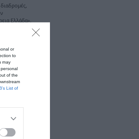
 διαδρομές,
ην
ρεια Ελλάδα»,
βιωματικά
sonal or
ection to
ou may
 personal
out of the
 downstream
άδιο, Λεωφ.
B’s List of
 προαύλιο
οχαράκη
€