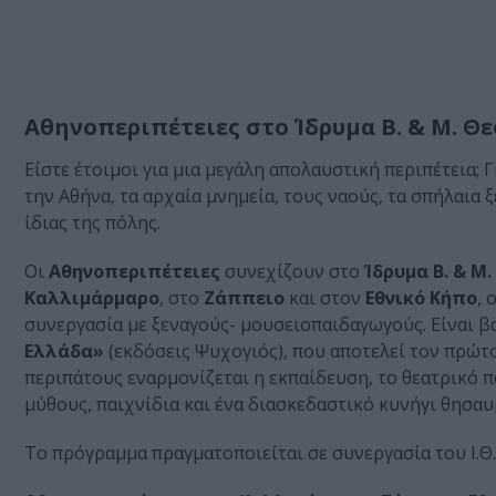
Αθηνοπεριπέτειες στο Ίδρυμα Β. & Μ. Θ
Είστε έτοιμοι για μια μεγάλη απολαυστική περιπέτεια; 
την Αθήνα, τα αρχαία μνημεία, τους ναούς, τα σπήλαια
ίδιας της πόλης.
Οι
Αθηνοπεριπέτειες
συνεχίζουν στο
Ίδρυμα Β. & Μ
Καλλιμάρμαρο
, στο
Ζάππειο
και στον
Εθνικό Κήπο
, 
συνεργασία με ξεναγούς- μουσειοπαιδαγωγούς. Είναι β
Ελλάδα»
(εκδόσεις Ψυχογιός), που αποτελεί τον πρώτο
περιπάτους εναρμονίζεται η εκπαίδευση, το θεατρικό πα
μύθους, παιχνίδια και ένα διασκεδαστικό κυνήγι θησαυ
Το πρόγραμμα πραγματοποιείται σε συνεργασία του Ι.Θ