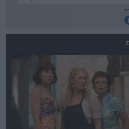
Ακο
Σ