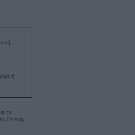
ιρινή
καιρινή
αι τα
ια δέντρα,