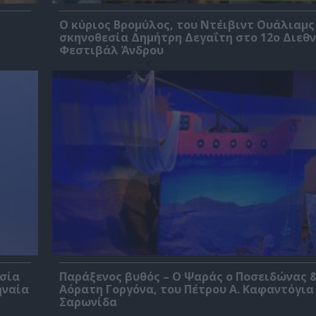
O κύριος Βρομύλος, του Ντέιβιντ Ουάλιαμς
σκηνοθεσία Δημήτρη Δεγαΐτη στο 12ο Διεθν
Φεστιβάλ Άνδρου
εσία
Παράξενος βυθός – Ο Ψαράς ο Ποσειδώνας &
ηναία
Αόρατη Γοργόνα, του Πέτρου Α. Καφαντόγια
Σαρωνίδα