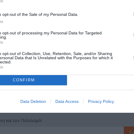
In
o opt-out of the Sale of my Personal Data.
In
to opt-out of processing my Personal Data for Targeted
μάθετε πρώτοι όλες τις ειδήσεις
ing.
In
ολιτισμό στο
Culturenow.gr
o opt-out of Collection, Use, Retention, Sale, and/or Sharing
ersonal Data that Is Unrelated with the Purposes for which it
lected.
r
Δες
In
CONFIRM
ΑΙΔΕΥΤΙΚΑ ΠΡΟΓΡΑΜΜΑΤΑ
ΕΛΛΗΝΕΣ ΣΥΓΓΡΑΦΕΙΣ
ΠΑΙΔΙΚΟ ΒΙΒΛ
Data Deletion
Data Access
Privacy Policy
νη και τον Πολιτισμό!