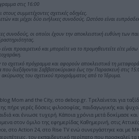
γραμμα στις 16:00
στους συμμετέχοντες σχετικές οδηγίες.
 ετών και μέχρι δύο ενήλικες συνοδούς. Ωστόσο είναι ευπρόσδε
ες συνοδούς, οι οποίοι έχουν την αποκλειστική ευθύνη των παι
δραστηριότητας.
» είναι προαιρετικό και μπορείτε να το προμηθευτείτε είτε μέσ
Θεοχαράκη.
ν το σχετικό πρόγραμμα και αφορούν αποκλειστικά τη μεταφορά
 που διεξάγονται Σαββατοκύριακο έως την Παρασκευή στις 15:
ση ακύρωσης του σχετικού προγράμματος από το Ίδρυμα.
log Mom and the City, στο debop.gr. Τρελαίνεται για ταξίδ
 της πήρε γερές δόσεις φιλοσοφίας, παιδαγωγικής και ψυχο
διά και ένιωσε τυχερή. Κάποια χρόνια μετά δοκίμασε και
ώμενα στον όμιλο της εφημερίδας Καθημερινή, στις Αττικές
ece, στο Action 24, στο Rise TV ενώ συνεργάστηκε και με ΜΚ
περιπέτειες, τον εκπαιδευτικό περίπατο που προσκαλεί τα 