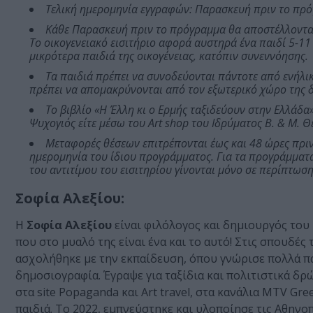
Τελική ημερομηνία εγγραφών: Παρασκευή πριν το πρό
Κάθε Παρασκευή πριν το πρόγραμμα θα αποστέλλονται 
Το οικογενειακό εισιτήριο αφορά αυστηρά ένα παιδί 5-11
μικρότερα παιδιά της οικογένειας, κατόπιν συνεννόησης.
Τα παιδιά πρέπει να συνοδεύονται πάντοτε από ενήλικ
πρέπει να απομακρύνονται από τον εξωτερικό χώρο της 
Το βιβλίο «Η Έλλη κι ο Ερμής ταξιδεύουν στην Ελλάδα
Ψυχογιός είτε μέσω του Art shop του Ιδρύματος Β. & Μ. 
Μεταφορές θέσεων επιτρέπονται έως και 48 ώρες πρι
ημερομηνία του ίδιου προγράμματος. Για τα προγράμματα
του αντιτίμου του εισιτηρίου γίνονται μόνο σε περίπτω
Σοφία Αλεξίου:
Η
Σοφία Αλεξίου
είναι φιλόλογος και δημιουργός του b
που στο μυαλό της είναι ένα και το αυτό! Στις σπουδές
ασχολήθηκε με την εκπαίδευση, όπου γνώρισε πολλά παι
δημοσιογραφία. Έγραψε για ταξίδια και πολιτιστικά δρ
στα site Popaganda και Art travel, στα κανάλια MTV Gre
παιδιά. Το 2022, εμπνεύστηκε και υλοποίησε τις Αθηνο