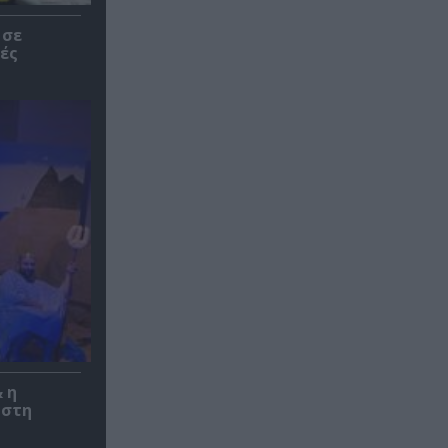
 σε
ές
 η
 στη