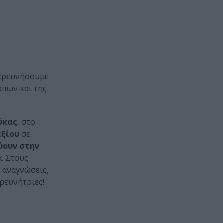
εξερευνήσουμε
ώπων και της
ύκας
, στο
εξίου
σε
εύουν στην
. Στους
ε αναγνώσεις,
ρευνήτριες!