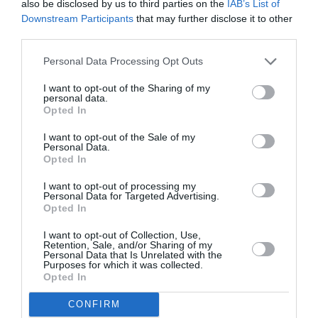
also be disclosed by us to third parties on the
IAB’s List of
Downstream Participants
that may further disclose it to other
Νέοι Διαγωνισμοί
❯
third parties.
Tags
Personal Data Processing Opt Outs
I want to opt-out of the Sharing of my
ΒΟΛΦΓΚΑΝΓΚ ΑΜΑΝΤΕΟΥΣ ΜΟΤΣΑΡΤ
ΓΙΩΡΓΟΣ ΤΣΕΡΙΩΝΗΣ
personal data.
Opted In
ΕΚΠΑΙΔΕΥΤΙΚΑ ΠΡΟΓΡΑΜΜΑΤΑ
ΚΑΤΙΑ ΠΑΣΧΟΥ
ΚΕΡΑΜΙΚΗ
ΚΛΑΣΙΚΗ - ΟΠΕΡΑ
I want to opt-out of the Sale of my
Personal Data.
Opted In
Newsletter
I want to opt-out of processing my
Personal Data for Targeted Advertising.
Κάθε βδομάδα στο e-mail σας τα τελευταία νέα για
Opted In
την Τέχνη και τον Πολιτισμό!
I want to opt-out of Collection, Use,
Retention, Sale, and/or Sharing of my
Personal Data that Is Unrelated with the
Purposes for which it was collected.
Opted In
CONFIRM
Ακολουθήστε το Culturenow.gr