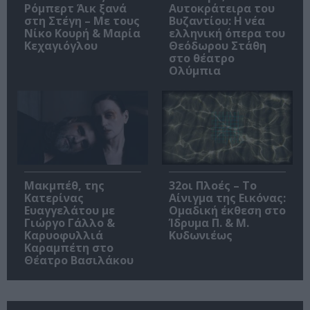
Ρόμπερτ Άικ ξανά
Αυτοκράτειρα του
στη Στέγη – Με τους
Βυζαντίου: Η νέα
Νίκο Κουρή & Μαρία
ελληνική όπερα του
Κεχαγιόγλου
Θεόδωρου Στάθη
στο θέατρο
Ολύμπια
Μακμπέθ, της
32οι Πλοές – Το
Κατερίνας
Αίνιγμα της Εικόνας:
Ευαγγελάτου με
Ομαδική έκθεση στο
Γιώργο Γάλλο &
Ίδρυμα Π. & Μ.
Καρυοφυλλιά
Κυδωνιέως
Καραμπέτη στο
Θέατρο Βασιλάκου