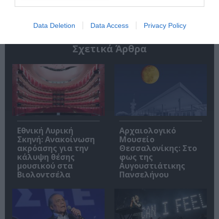
Data Deletion
Data Access
Privacy Policy
Σχετικά Άρθρα
Εθνική Λυρική
Αρχαιολογικό
Σκηνή: Ανακοίνωση
Μουσείο
ακρόασης για την
Θεσσαλονίκης: Στο
κάλυψη θέσης
φως της
μουσικού στα
Αυγουστιάτικης
Βιολοντσέλα
Πανσελήνου