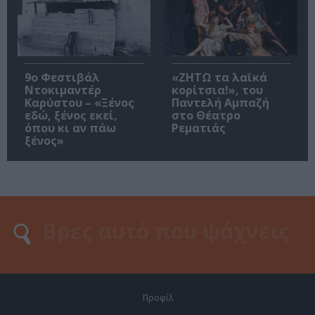
9ο Φεστιβάλ
«ΖΗΤΩ τα λαϊκά
Ντοκιμαντέρ
κορίτσια!», του
Καρύστου – «Ξένος
Παντελή Αμπαζή
εδώ, ξένος εκεί,
στο Θέατρο
όπου κι αν πάω
Ρεματιάς
ξένος»
Προφίλ