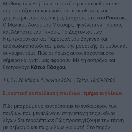
Μύθους των Βορείων. Σε αυτή τη σειρά μαθημάτων
παρουσιάζονται και αναλύονται υποθέσεις και
χαρακτήρες από τις όπερες Σταχτοπούτα του
Ροσσίνι
,
Ο Μαγικός Αυλός του Μότσαρτ, Ιφιγένεια εν Ταύροις
και Άλκηστις του Γκλουκ, Το Δαχτυλίδι των
Νιμπελούνγκεν και Πάρσιφαλ του Βάγκνερ και
αποκωδικοποιούνται, μέσω της μουσικής, οι μύθοι και
οι γρίφοι τους. Πώς οι ήρωες αυτοί έρχονται στο
σήμερα και γιατί μας αφορούν; Με τη σοπράνο και
θεατρολόγο
Κάτια Πάσχου.
14, 21, 28 Μαΐου, 4 Ιουνίου 2024 | Τρίτη, 18:00-20:00
Εικαστική εκπαίδευση παιδιών, τμήμα ενηλίκων
Πώς μπορούμε να κεντρίσουμε το ενδιαφέρον των
παιδιών που μεγαλώνουν στην εποχή της εικόνας
λίγων δευτερολέπτων; Πώς προσεγγίζουμε την τέχνη
με σεβασμό και πώς μιλάμε για αυτή; Στο παρόν