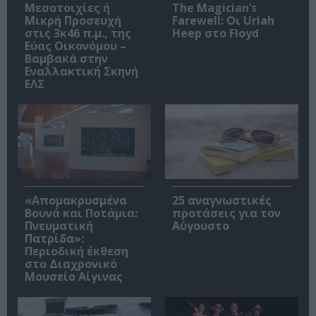
Μεσοτοιχίες ή
The Magician’s
Μικρή Προσευχή
Farewell: Οι Uriah
στις 3κ46 π.μ., της
Heep στο Floyd
Εύας Οικονόμου –
Βαμβακά στην
Εναλλακτική Σκηνή
ΕΛΣ
«Απομακρυσμένα
25 αναγνωστικές
Βουνά και Ποτάμια:
προτάσεις για τον
Πνευματική
Αύγουστο
Πατρίδα»:
Περιοδική έκθεση
στο Διαχρονικό
Μουσείο Αίγινας