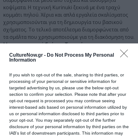
διαμορφώνεται μέσα από τυχαία και αυθόρμητα
κοψίματα. Η τεχνική Kurinuki ξεκινά με ένα τραχύ
κομμάτι πηλού. Χέρια και απλά εργαλεία σκαλίσματος
χρησιμοποιούνται για τη δημιουργία του βασικού
σχήματος. Το τελικό αποτέλεσμα διαμορφώνεται από
τα σμάλτα που χρησιμοποιούμε για τη διακόσμηση του.
Με τον εικαστικό
Γιώργο Τσεριώνη.
CultureNow.gr -
Do Not Process My Personal
24 Μαΐου 2024 | Παρασκευή, 18:00-21:30
Information
Ταυτότητα
If you wish to opt-out of the sale, sharing to third parties, or
processing of your personal or sensitive information for
Περισσότερες πληροφορίες:
thf.gr
targeted advertising by us, please use the below opt-out
section to confirm your selection. Please note that after your
opt-out request is processed you may continue seeing
Ακολουθήστε το Culturenow.gr στο
Google News
και
interest-based ads based on personal information utilized by
μάθετε πρώτοι όλες τις ειδήσεις
us or personal information disclosed to third parties prior to
your opt-out. You may separately opt-out of the further
Δείτε όλα τα
τελευταία νέα
για την Τέχνη και τον
disclosure of your personal information by third parties on the
IAB’s list of downstream participants. This information may
Πολιτισμό στο
Culturenow.gr