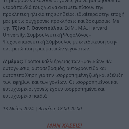
Τι μπορούν να κάνουν οι γονείς για να βοηθήσουν τα
νεαρά παιδιά τους για να αντιμετωπίσουν την
προκλητική ηλικία της εφηβείας, ιδιαίτερα στην εποχή
μας με τις σύγχρονες προκλήσεις και δοκιμασίες. Με
την
Τζίνα Γ. Θανοπούλου
, Ed.M., M.A., Harvard
University, Συμβουλευτική Ψυχολόγος–
Ψυχοεκπαιδευτική Σύμβουλος με εξειδίκευση στην
αντιμετώπιση τραυματικών γεγονότων.
Α’ μέρος:
Τρόποι καλλιέργειας των «μαγικών» 4Α:
αυτογνωσία, αυτοσεβασμός, αυτοφροντίδα και
αυτοπεποίθηση για την ισορροπημένη ζωή και εξέλιξη
των εφήβων και των γονέων. Οι ισορροπημένοι και
ευτυχισμένοι γονείς έχουν ισορροπημένα και
ευτυχισμένα παιδιά.
13 Μαΐου 2024 |
Δευτέρα, 18:00-20:00
ΜΗΝ ΧΑΣΕΙΣ!