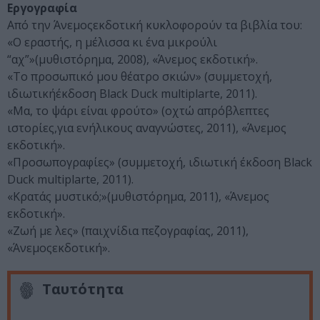
Εργογραφία
Aπό την Άνεμοςεκδοτική κυκλοφορούν τα βιβλία του:
«Ο εραστής, η μέλισσα κι ένα μικρούλι
“αχ”»(μυθιστόρημα, 2008), «Άνεμος εκδοτική».
«Το προσωπικό μου θέατρο σκιών» (συμμετοχή,
ιδιωτικήέκδοση Black Duck multiplarte, 2011).
«Μα, το ψάρι είναι φρούτο» (οχτώ απρόβλεπτες
ιστορίες,για ενήλικους αναγνώστες, 2011), «Άνεμος
εκδοτική».
«Προσωπογραφίες» (συμμετοχή, ιδιωτική έκδοση Black
Duck multiplarte, 2011).
«Κρατάς μυστικό;»(μυθιστόρημα, 2011), «Άνεμος
εκδοτική».
«Ζωή με λες» (παιχνίδια πεζογραφίας, 2011),
«Άνεμοςεκδοτική».
Ταυτότητα