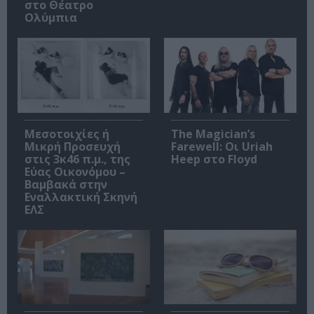
στο Θέατρο
Ολύμπια
Μεσοτοιχίες ή
The Magician’s
Μικρή Προσευχή
Farewell: Οι Uriah
στις 3κ46 π.μ., της
Heep στο Floyd
Εύας Οικονόμου –
Βαμβακά στην
Εναλλακτική Σκηνή
ΕΛΣ