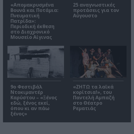
«Απομακρυσμένα
25 αναγνωστικές
Βουνά και Ποτάμια:
προτάσεις για τον
Πνευματική
Αύγουστο
Πατρίδα»:
Περιοδική έκθεση
στο Διαχρονικό
Μουσείο Αίγινας
9ο Φεστιβάλ
«ΖΗΤΩ τα λαϊκά
Ντοκιμαντέρ
κορίτσια!», του
Καρύστου – «Ξένος
Παντελή Αμπαζή
εδώ, ξένος εκεί,
στο Θέατρο
όπου κι αν πάω
Ρεματιάς
ξένος»