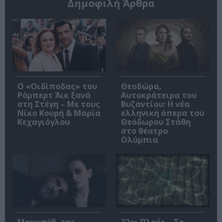
Δημοφιλή Άρθρα
O «Οιδίποδας» του
Θεοδώρα,
Ρόμπερτ Άικ ξανά
Αυτοκράτειρα του
στη Στέγη – Με τους
Βυζαντίου: Η νέα
Νίκο Κουρή & Μαρία
ελληνική όπερα του
Κεχαγιόγλου
Θεόδωρου Στάθη
στο θέατρο
Ολύμπια
Μακμπέθ, της
32οι Πλοές – Το