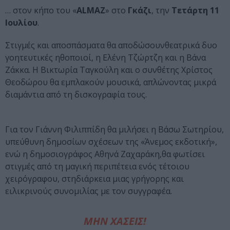
… στον κήπο του «
ALMAZ
» στο
Γκάζι
, την
Τετάρτη 11
Ιουλίου
.
Στιγμές και αποσπάσματα θα αποδώσουνθεατρικά δυο
γοητευτικές ηθοποιοί, η Ελένη Τζώρτζη και η Βάνα
Ζάκκα. Η Βικτωρία Ταγκούλη και ο συνθέτης Χρίστος
Θεοδώρου θα εμπλακούν μουσικά, απλώνοντας μικρά
διαμάντια από τη δισκογραφία τους.
Για τον Γιάννη Φιλιππίδη θα μιλήσει η Βάσω Σωτηρίου,
υπεύθυνη δημοσίων σχέσεων της «Άνεμος εκδοτική»,
ενώ η δημοσιογράφος Αθηνά Ζαχαράκη,θα φωτίσει
στιγμές από τη μαγική περιπέτεια ενός τέτοιου
χειρόγραφου, στηδιάρκεια μιας γρήγορης και
ειλικρινούς συνομιλίας με τον συγγραφέα.
ΜΗΝ ΧΑΣΕΙΣ!