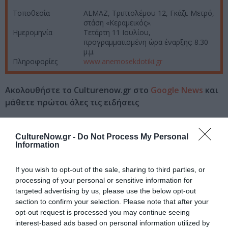
Τοποθεσία
ALMAZ, Τριπτολέμου 12, Γκάζι. Μετρό,
στάση «Κεραμεικός».
Ημερομηνία
Τετάρτη 11 Ιουλίου,
προγραμματισμένη ώρα έναρξης: 8.30
μ.μ.
Πληροφορίες
www.anemosekdotiki.gr
Ακολουθήστε το Culturenow.gr στο
Google News
και
μάθετε πρώτοι όλες τις ειδήσεις
Δείτε όλα τα
τελευταία νέα
για την Τέχνη και τον
Πολιτισμό στο
Culturenow.gr
CultureNow.gr -
Do Not Process My Personal
Information
Νέοι Διαγωνισμοί
❯
If you wish to opt-out of the sale, sharing to third parties, or
processing of your personal or sensitive information for
Tags
targeted advertising by us, please use the below opt-out
section to confirm your selection. Please note that after your
ΓΙΑΝΝΗΣ ΦΙΛΙΠΠΙΔΗΣ
ΕΚΔΟΣΕΙΣ ΑΝΕΜΟΣ
opt-out request is processed you may continue seeing
interest-based ads based on personal information utilized by