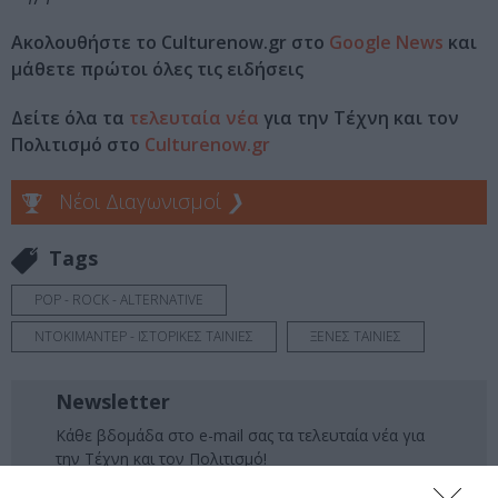
Ακολουθήστε το Culturenow.gr στο
Google News
και
μάθετε πρώτοι όλες τις ειδήσεις
Δείτε όλα τα
τελευταία νέα
για την Τέχνη και τον
Πολιτισμό στο
Culturenow.gr
Νέοι Διαγωνισμοί
❯
Tags
POP - ROCK - ALTERNATIVE
ΝΤΟΚΙΜΑΝΤΕΡ - ΙΣΤΟΡΙΚΕΣ ΤΑΙΝΙΕΣ
ΞΕΝΕΣ ΤΑΙΝΙΕΣ
Newsletter
Κάθε βδομάδα στο e-mail σας τα τελευταία νέα για
την Τέχνη και τον Πολιτισμό!