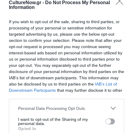
CultureNow.gr -
Do Not Process My Personal
Information
If you wish to opt-out of the sale, sharing to third parties, or
Ακολουθήστε το Culturenow.gr
processing of your personal or sensitive information for
targeted advertising by us, please use the below opt-out
section to confirm your selection. Please note that after your
opt-out request is processed you may continue seeing
interest-based ads based on personal information utilized by
us or personal information disclosed to third parties prior to
Σχετικά Άρθρα
your opt-out. You may separately opt-out of the further
disclosure of your personal information by third parties on the
IAB’s list of downstream participants. This information may
also be disclosed by us to third parties on the
IAB’s List of
Downstream Participants
that may further disclose it to other
third parties.
Personal Data Processing Opt Outs
Ο Αλέξανδρος
Ο Ρόμπερτ Ντάουνι
Βούλγαρης
Τζούνιορ ως Doctor
I want to opt-out of the Sharing of my
σκηνοθετεί το
Doom στο
personal data.
“Σουέλ” της Ιωάννας
“Avengers:
Opted In