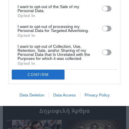
Καρυστιάνη (teaser)
Doomsday” (πρώτο
τρέιλερ)
I want to opt-out of the Sale of my
Personal Data.
Opted In
I want to opt-out of processing my
Personal Data for Targeted Advertising.
Opted In
I want to opt-out of Collection, Use,
Retention, Sale, and/or Sharing of my
Η απίστευτη
Ο Πέδρο Πασκάλ
Personal Data that Is Unrelated with the
ιστορία του
παίζει τσέλο στη
Purposes for which it was collected.
Σιλβέστερ Σταλόνε
νέα ταινία
Opted In
στο “I Play Rocky”
“Behemoth!” του
του Πίτερ Φαρέλι
Τόνι Γκίλροϊ
CONFIRM
(πρώτο τρέιλερ)
(teaser)
Data Deletion
Data Access
Privacy Policy
Δημοφιλή Άρθρα