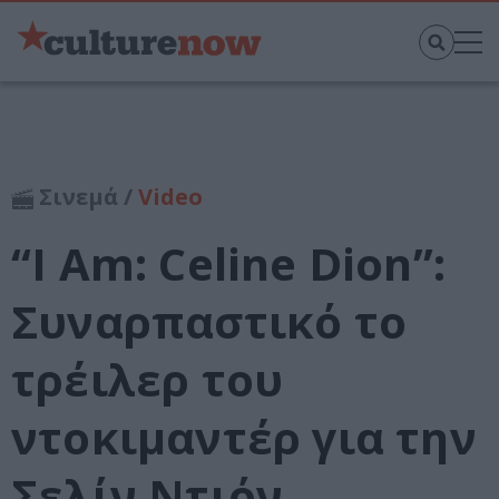
Σινεμά /
Video
“I Am: Celine Dion”:
Συναρπαστικό το
τρέιλερ του
ντοκιμαντέρ για την
Σελίν Ντιόν