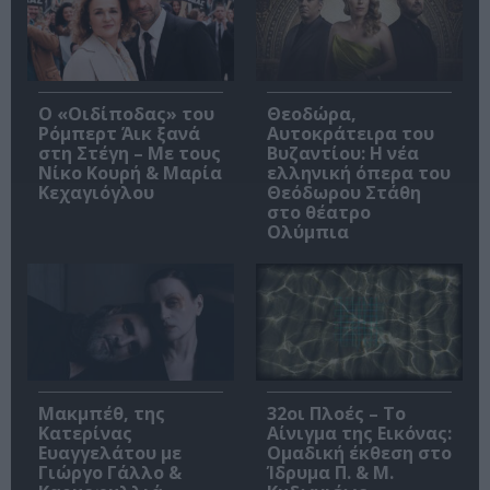
O «Οιδίποδας» του
Θεοδώρα,
Ρόμπερτ Άικ ξανά
Αυτοκράτειρα του
στη Στέγη – Με τους
Βυζαντίου: Η νέα
Νίκο Κουρή & Μαρία
ελληνική όπερα του
Κεχαγιόγλου
Θεόδωρου Στάθη
στο θέατρο
Ολύμπια
Μακμπέθ, της
32οι Πλοές – Το
Κατερίνας
Αίνιγμα της Εικόνας:
Ευαγγελάτου με
Ομαδική έκθεση στο
Γιώργο Γάλλο &
Ίδρυμα Π. & Μ.