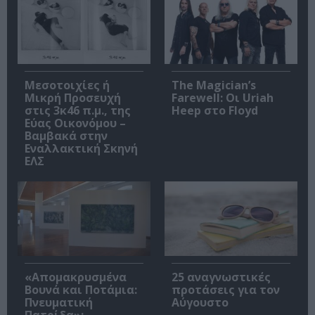
Μεσοτοιχίες ή
The Magician’s
Μικρή Προσευχή
Farewell: Οι Uriah
στις 3κ46 π.μ., της
Heep στο Floyd
Εύας Οικονόμου –
Βαμβακά στην
Εναλλακτική Σκηνή
ΕΛΣ
«Απομακρυσμένα
25 αναγνωστικές
Βουνά και Ποτάμια:
προτάσεις για τον
Πνευματική
Αύγουστο
Πατρίδα»: