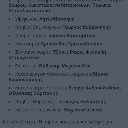
Βουρου, Κωνσταντινα Μπαρκουλη, Παγωνα
Μπουλμπασακου
Υψιφωνος:
Λητω Μεσσηνη
Βοηθος δημιουργων:
Γιωργος Κυβερνητης
Δραματουργια:
Ιωαννα Βαλσαμιδου
Κοστουμια:
Χρυσανθος Χριστοδουλου
Σκηνικος Χωρος:
Τζανις Ραφα, Φιλανθη
Μπουγατσου
Φωτισμοι:
Θοδωρης Μιχοπουλος
Κατασκευη σκηνικου αντικειμενου:
Μανος
Βορδοναρακης
Κατασκευη κοστουμιων:
Ειρηνη Ανδρουλιδακη,
Οδυσσεας Σαμπαλης
Βοηθος Παραγωγης:
Γιωργος Καλαντζης
Εκτελεση Παραγωγης:
Fingersix/athens
Καταλληλοτητα
:
Η παράσταση είναι κατάλληλη για