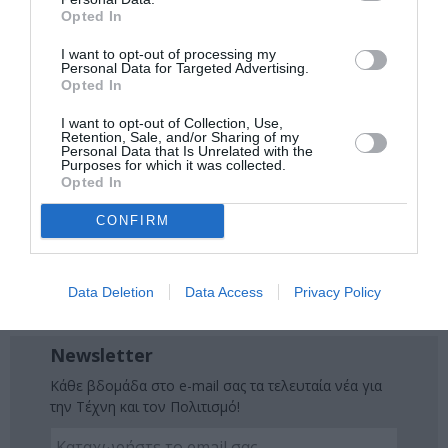
Opted In
μάθετε πρώτοι όλες τις ειδήσεις
I want to opt-out of processing my
Δείτε όλα τα
τελευταία νέα
για την Τέχνη και τον
Personal Data for Targeted Advertising.
Opted In
Πολιτισμό στο
Culturenow.gr
I want to opt-out of Collection, Use,
Retention, Sale, and/or Sharing of my
Νέοι Διαγωνισμοί
❯
Personal Data that Is Unrelated with the
Purposes for which it was collected.
Opted In
Tags
CONFIRM
VIDEO ART - INSTALLATIONS
ΙΔΡΥΜΑ ΩΝΑΣΗ
ΛΗΤΩ ΜΕΣΣΗΝΗ
ΣΟΦΙΑ ΜΑΥΡΑΓΑΝΗ
Data Deletion
Data Access
Privacy Policy
ΣΥΓΧΡΟΝΟΣ ΧΟΡΟΣ
ΦΕΣΤΙΒΑΛ ΧΟΡΟΥ
Newsletter
Κάθε βδομάδα στο e-mail σας τα τελευταία νέα για
την Τέχνη και τον Πολιτισμό!