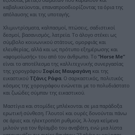
εξουσίας μεταξύ σωμάτων που καβαλούν και
καβαλικεύονται, επαναπροσδιορίζοντας τα όρια της
απόλαυσης και της υποταγής.
Χλιμιντρίσματα, καλπασμοί, πτώσεις, σαδιστικοί
δεσμοί, βασανισμός, λατρεία. Το άλογο στέκει ως
σύμβολο κοινωνικού στάτους, ομορφιάς και
ελευθερίας, αλλά και ως πρότυπο εξημέρωσης και
«αφομοίωσής» του από τον άνθρωπο. Το
“Horse Me”
είναι το αποτέλεσμα της καλλιτεχνικής συνεργασίας
της χορογράφου
Σοφίας Μαυραγάνη
και της
εικαστικού
Τζάνις Ράφα
. Ο σαρκαστικός, πολιτικός
κόσμος της χορογράφου ενώνεται με το πολυδιάστατο
και ζωώδες σύμπαν της εικαστικού.
Μαστίγια και στομίδες μπλέκονται σε μια παράδοξα
ερωτική σύνθεση. Γλουτοί και ουρές δονούνται πάνω
σε άριες και ηλεκτροπόπ ρυθμούς. Ά-λογα κείμενα
μιλούν για τον θρίαμβο του αναβάτη, ενώ μια λίστα