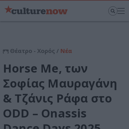
Θέατρο - Χορός /
Νέα
Horse Me, των
Σοφίας Μαυραγάνη
& Τζάνις Ράφα στο
ODD – Onassis
Dance Days 2025