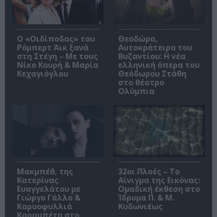
O «Οιδίποδας» του
Θεοδώρα,
Ρόμπερτ Άικ ξανά
Αυτοκράτειρα του
στη Στέγη – Με τους
Βυζαντίου: Η νέα
Νίκο Κουρή & Μαρία
ελληνική όπερα του
Κεχαγιόγλου
Θεόδωρου Στάθη
στο θέατρο
Ολύμπια
Μακμπέθ, της
32οι Πλοές – Το
Κατερίνας
Αίνιγμα της Εικόνας:
Ευαγγελάτου με
Ομαδική έκθεση στο
Γιώργο Γάλλο &
Ίδρυμα Π. & Μ.
Καρυοφυλλιά
Κυδωνιέως
Καραμπέτη στο