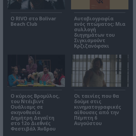
Ο RIVO στο Bolivar
Αυτοβιογραφία
Beach Club
ενός πτώματος: Μια
συλλογή
διηγημάτων του
Σιγκισμούντ
Κρζιζανόφσκι
O κύριος Βρομύλος,
Οι ταινίες που θα
του Ντέιβιντ
δούμε στις
Ουάλιαμς σε
κινηματογραφικές
σκηνοθεσία
αίθουσες από την
Δημήτρη Δεγαΐτη
Πέμπτη 6
στο 12ο Διεθνές
Αυγούστου
Φεστιβάλ Άνδρου