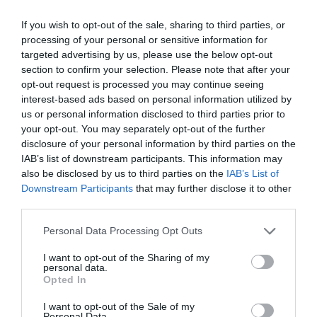
Τοποθεσία:
If you wish to opt-out of the sale, sharing to third parties, or
processing of your personal or sensitive information for
Στέγη Ιδρύματος Ωνάση (Μικρή Σκηνή), Λ. Συγγρού
targeted advertising by us, please use the below opt-out
107-109, Αθήνα
section to confirm your selection. Please note that after your
opt-out request is processed you may continue seeing
Στέγη Ιδρύματος Ωνάση
interest-based ads based on personal information utilized by
us or personal information disclosed to third parties prior to
Eισιτήρια:
your opt-out. You may separately opt-out of the further
disclosure of your personal information by third parties on the
Κανονικό εισιτήριο: 12€
IAB’s list of downstream participants. This information may
Μειωμένο εισιτήριο, Φίλος, Κάτοικος Γειτονιάς:
also be disclosed by us to third parties on the
IAB’s List of
έκπτωση 20% επί της τιμής του κανονικού εισιτηρίου
Downstream Participants
that may further disclose it to other
Παρέα 5-9 άτομα: έκπτωση 10% επί της τιμής του
third parties.
κανονικού εισιτηρίου
Ανεργίας, ΑμεΑ, Συνοδός ΑμεΑ: 9 €
Personal Data Processing Opt Outs
Πληροφορίες / Κρατήσεις:
I want to opt-out of the Sharing of my
personal data.
onassis.org
Opted In
I want to opt-out of the Sale of my
Ακολουθήστε το Culturenow.gr στο
Google News
και
Personal Data.