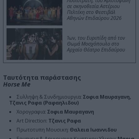
Λυσιστράτη, του Αριστοφάνη
σε σκηνοθεσία Αστέριου
Πελτέκη στο Φεστιβάλ
Αθηνών Επιδαύρου 2026
Ίων, του Ευριπίδη από τον
Θωμά Μοσχόπουλο στο
Αρχαίο Θέατρο Επιδαύρου
Ταυτότητα παράστασης
Horse Me
Συλληψη & Συνδημιουργια:
Σοφια Μαυραγανη,
Τζανις Ραφα (Ραφαηλιδου)
Χορογραφια:
Σοφια Μαυραγανη
Art Direction:
Τζανις Ραφα
Πρωτοτυπη Μουσικη:
Θαλεια Ιωαννιδου
Ερμηνεια & Δημιουργια Κινητικου Υλικου:
Μαρια