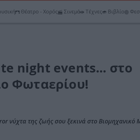
υσική
Θέατρο - Χορός
Σινεμά
Τέχνες
Βιβλίο
Φεσ
ate night events… στο
ο Φωταερίου!
orror νύχτα της ζωής σου ξεκινά στο Βιομηχανικό