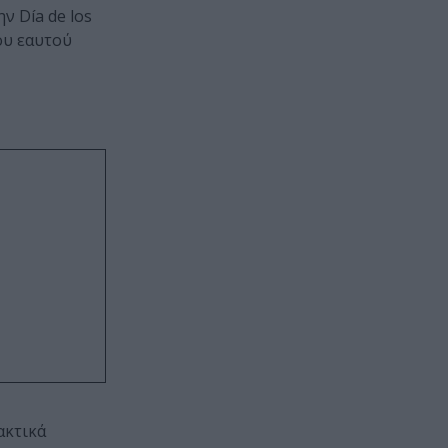
ν Día de los
ου εαυτού
ακτικά