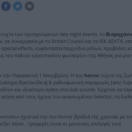
τυχία των προηγούμενων late night events, το
Βιομηχανι
 σε συνεργασία με το British Council και το ΙΕΚ ΔΕΛΤΑ, επ
p special effects, ευφάνταστα παιχνίδια ρόλων, προβολές κ
 του παλιού εργοστασίου φωταερίου της Αθήνας για μία 
ει» την Παρασκευή 1 Νοεμβρίου. Η πιο
horror
νύχτα της ζωή
 διάσημη Βρετανίδα dj & ραδιοφωνική παραγωγός Jamz Sup
νδίνο και ιδιαίτερη αγάπη στα club sounds. Έρχεται να ταρ
γεύση από τους ήχους του ανανεωμένου Selector, τη διεθ
 «ντύσει» ηχητικά την πιο horror βραδιά της χρονιάς με τ
είξει πόσο… τρομερές είναι οι μουσικές επιλογές του!