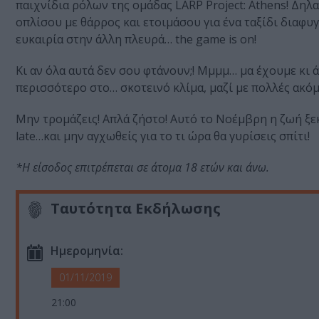
παιχνίδια ρόλων της ομάδας LARP Project: Athens! Δηλαδ
οπλίσου με θάρρος και ετοιμάσου για ένα ταξίδι διαφ
ευκαιρία στην άλλη πλευρά… the game is on!
Κι αν όλα αυτά δεν σου φτάνουν;! Μμμμ… μα έχουμε κι
περισσότερο στο… σκοτεινό κλίμα, μαζί με πολλές ακόμ
Μην τρομάζεις! Απλά ζήστο! Αυτό το Νοέμβρη η ζωή ξε
late…και μην αγχωθείς για το τι ώρα θα γυρίσεις σπίτι!
*Η είσοδος επιτρέπεται σε άτομα 18 ετών και άνω.
Ταυτότητα Εκδήλωσης
Ημερομηνία:
01/11/2019
21:00