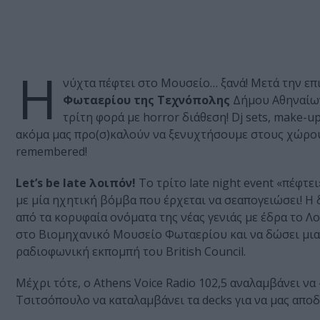
Η
νύχτα πέφτει στο Μουσείο… ξανά! Μετά την επι
Φωταερίου της Τεχνόπολης
Δήμου Αθηναίων,
τρίτη φορά με horror διάθεση! Dj sets, make-u
ακόμα μας προ(σ)καλούν να ξενυχτήσουμε στους χώρους
remembered!
Let’s be late λοιπόν!
Το τρίτο late night event «πέφτ
με μία ηχητική βόμβα που έρχεται να σεαπογειώσει! Η
από τα κορυφαία ονόματα της νέας γενιάς με έδρα το Λο
στο Βιομηχανικό Μουσείο Φωταερίου και να δώσει μια 
ραδιοφωνική εκπομπή του British Council.
Μέχρι τότε, ο Athens Voice Radio 102,5 αναλαμβάνει να
Τσιτσόπουλο να καταλαμβάνει τα decks για να μας αποδ