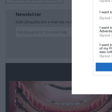
Opted 
I want t
Newsletter
Opted 
Κάθε βδομάδα στο e-mail σας τα τελευταία νέα για την Τέχ
I want 
Advertis
Opted 
Ακο
I want t
of my P
was col
Opted 
Σ