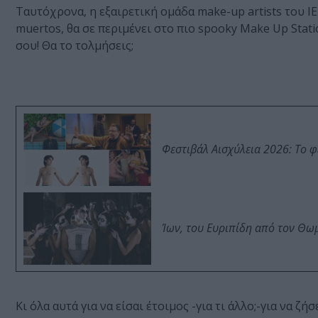
Ταυτόχρονα, η εξαιρετική ομάδα make-up artists του ΙΕ
muertos, θα σε περιμένει στο πιο spooky Make Up Stat
σου! Θα το τολμήσεις;
Φεστιβάλ Αισχύλεια 2026: Το 
Ίων, του Ευριπίδη από τον Θ
Κι όλα αυτά για να είσαι έτοιμος -για τι άλλο;-για να