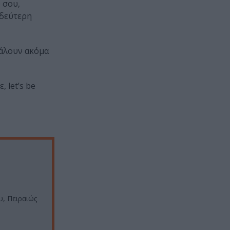
 σου,
 δεύτερη
βάλουν ακόμα
 let’s be
, Πειραιώς