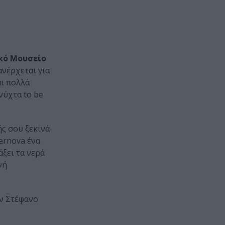
κό Μουσείο
ανέρχεται για
αι πολλά
νύχτα to be
ς σου ξεκινά
ernova ένα
άξει τα νερά
νή
ον Στέφανο