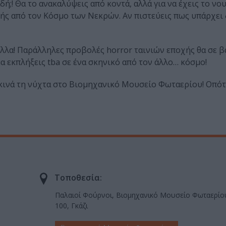
ή;! Θα το ανακαλύψεις από κοντά, αλλά για να έχεις το νου
υγής από τον Κόσμο των Νεκρών. Αν πιστεύεις πως υπάρχει
 άλλα! Παράλληλες προβολές horror ταινιών εποχής θα σε 
α εκπλήξεις tba σε ένα σκηνικό από τον άλλο… κόσμο!
κινά τη νύχτα στο Βιομηχανικό Μουσείο Φωταερίου! Οπότε,
Τοποθεσία:
Παλαιοί Φούρνοι, Βιομηχανικό Μουσείο Φωταερίου
100, Γκάζι