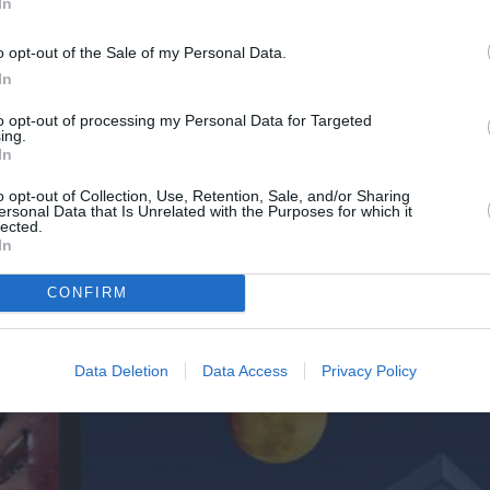
In
o opt-out of the Sale of my Personal Data.
In
νη και τον Πολιτισμό!
to opt-out of processing my Personal Data for Targeted
ing.
In
λουθήστε το Culturenow.gr
o opt-out of Collection, Use, Retention, Sale, and/or Sharing
ersonal Data that Is Unrelated with the Purposes for which it
lected.
In
CONFIRM
χετικά Άρθρα
Data Deletion
Data Access
Privacy Policy