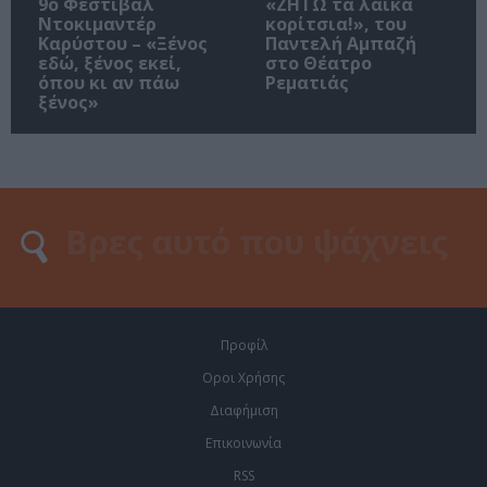
9ο Φεστιβάλ
«ΖΗΤΩ τα λαϊκά
Ντοκιμαντέρ
κορίτσια!», του
Καρύστου – «Ξένος
Παντελή Αμπαζή
εδώ, ξένος εκεί,
στο Θέατρο
όπου κι αν πάω
Ρεματιάς
ξένος»
Προφίλ
Οροι Χρήσης
Διαφήμιση
Επικοινωνία
RSS