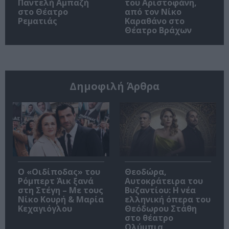
Παντελή Αμπαζή
του Αριστοφάνη,
στο Θέατρο
από τον Νίκο
Ρεματιάς
Καραθάνο στο
Θέατρο Βράχων
Δημοφιλή Άρθρα
O «Οιδίποδας» του
Θεοδώρα,
Ρόμπερτ Άικ ξανά
Αυτοκράτειρα του
στη Στέγη – Με τους
Βυζαντίου: Η νέα
Νίκο Κουρή & Μαρία
ελληνική όπερα του
Κεχαγιόγλου
Θεόδωρου Στάθη
στο θέατρο
Ολύμπια