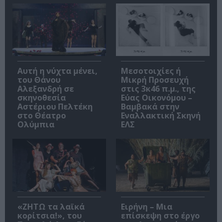
Αυτή η νύχτα μένει,
Μεσοτοιχίες ή
του Θάνου
Μικρή Προσευχή
Αλεξανδρή σε
στις 3κ46 π.μ., της
σκηνοθεσία
Εύας Οικονόμου –
Αστέριου Πελτέκη
Βαμβακά στην
στο Θέατρο
Εναλλακτική Σκηνή
Ολύμπια
ΕΛΣ
«ΖΗΤΩ τα λαϊκά
Ειρήνη – Μια
κορίτσια!», του
επίσκεψη στο έργο