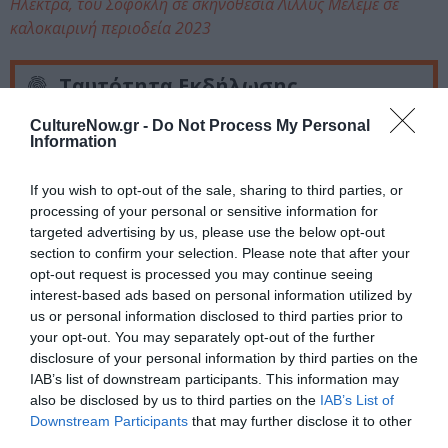
Ηλέκτρα, του Σοφοκλή σε σκηνοθεσία Λίλλυς Μελεμέ σε
καλοκαιρινή περιοδεία 2023
Ταυτότητα Εκδήλωσης
CultureNow.gr -
Do Not Process My Personal
Ημερομηνία:
Information
20/09/2023
If you wish to opt-out of the sale, sharing to third parties, or
21:00
processing of your personal or sensitive information for
targeted advertising by us, please use the below opt-out
Τοποθεσία:
section to confirm your selection. Please note that after your
opt-out request is processed you may continue seeing
Ωδείο Ηρώδου Αττικού, Διονυσίου Αρεοπαγίτου,
interest-based ads based on personal information utilized by
Αθήνα
us or personal information disclosed to third parties prior to
your opt-out. You may separately opt-out of the further
Ηρώδειο
disclosure of your personal information by third parties on the
IAB’s list of downstream participants. This information may
Eισιτήρια:
also be disclosed by us to third parties on the
IAB’s List of
Downstream Participants
that may further disclose it to other
VIP 60€ | Α ΖΩΝΗ 50€ | Β ΖΩΝΗ 45€ | Γ ΖΩΝΗ 40€ |
third parties.
ΖΩΝΗ Δ 35€ | ΖΩΝΗ Ε 30€ | ΖΩΝΗ Ζ 25€ | ΖΩΝΗ Η