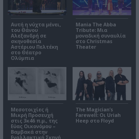
Αυτή η νύχτα μένει,
Mania The Abba
του Θάνου
Tribute: Μια
Αλεξανδρή σε
μοναδική συναυλία
σκηνοθεσία
στο Christmas
Αστέριου Πελτέκη
Theater
στο Θέατρο
Ολύμπια
Μεσοτοιχίες ή
The Magician’s
Μικρή Προσευχή
Farewell: Οι Uriah
στις 3κ46 π.μ., της
Heep στο Floyd
Εύας Οικονόμου –
Βαμβακά στην
Εναλλακτική Σκηνή