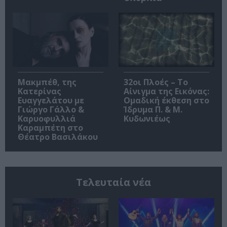
Μακμπέθ, της
32οι Πλοές – Το
Κατερίνας
Αίνιγμα της Εικόνας:
Ευαγγελάτου με
Ομαδική έκθεση στο
Γιώργο Γάλλο &
Ίδρυμα Π. & Μ.
Καρυοφυλλιά
Κυδωνιέως
Καραμπέτη στο
Θέατρο Βασιλάκου
Τελευταία νέα