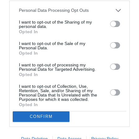
20€ | ΖΩΝΗ Θ 12€
Personal Data Processing Opt Outs
Πληροφορίες / Κρατήσεις:
I want to opt-out of the Sharing of my
personal data.
Τηλ.: 21 0324 1807
Opted In
I want to opt-out of the Sale of my
Ακολουθήστε το Culturenow.gr στο
Google News
και
Personal Data.
Opted In
μάθετε πρώτοι όλες τις ειδήσεις
I want to opt-out of processing my
Δείτε όλα τα
τελευταία νέα
για την Τέχνη και τον
Personal Data for Targeted Advertising.
Opted In
Πολιτισμό στο
Culturenow.gr
I want to opt-out of Collection, Use,
Retention, Sale, and/or Sharing of my
Νέοι Διαγωνισμοί
❯
Personal Data that Is Unrelated with the
Purposes for which it was collected.
Opted In
Tags
CONFIRM
ΑΡΧΑΙΟ ΔΡΑΜΑ
ΓΙΩΡΓΟΣ ΜΠΛΑΝΑΣ
ΔΑΥΙΔ ΜΑΛΤΕΖΕ
ΕΛΛΗΝΙΚΟ ΕΡΓΟ
ΘΕΑΤΡΙΚΕΣ ΠΑΡΑΣΤΑΣΕΙΣ 2022 - 2023
Data Deletion
Data Access
Privacy Policy