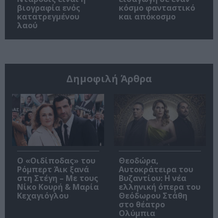
βιογραφία ενός
κόσμο φανταστικό
κατατρεγμένου
και απόκοσμο
λαού
Δημοφιλή Άρθρα
O «Οιδίποδας» του
Θεοδώρα,
Ρόμπερτ Άικ ξανά
Αυτοκράτειρα του
στη Στέγη – Με τους
Βυζαντίου: Η νέα
Νίκο Κουρή & Μαρία
ελληνική όπερα του
Κεχαγιόγλου
Θεόδωρου Στάθη
στο θέατρο
Ολύμπια