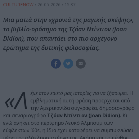
CULTURENOW
/
26-05-2026
/ 15:37
Μια ματιά στην «χρονιά της μαγικής σκέψης»,
το βιβλίο-ορόσημο της Τζόαν Ντίντιον (Joan
Didion), που απαντάει στο πιο αρχέγονο
ερώτημα της δυτικής φιλοσοφίας.
«Λ
έμε στον εαυτό μας ιστορίες για να ζήσουμε»
. Η
εμβληματική αυτή φράση προέρχεται από
την Αμερικανίδα συγγραφέα, δημοσιογράφο
και σεναριογράφο
Τζόαν Ντίντιον (Joan Didion).
Κι
ενώ ανήκει στο περίφημο Λευκό Άλμπουμ των
εύφλεκτων ’60s, η ίδια έχει καταφέρει να συμπυκνώσει
μέσα της ολόκληρο το έργο της. Ακόμη και το πένθος