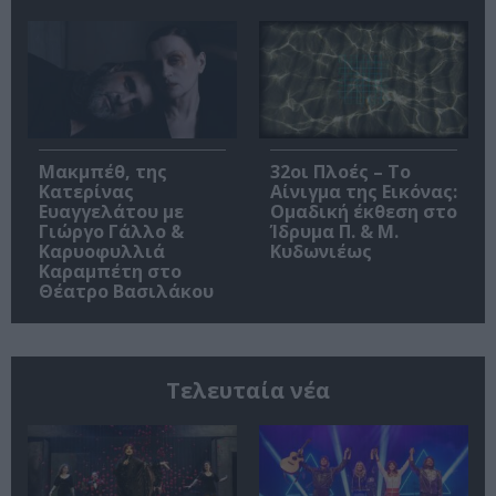
Μακμπέθ, της
32οι Πλοές – Το
Κατερίνας
Αίνιγμα της Εικόνας:
Ευαγγελάτου με
Ομαδική έκθεση στο
Γιώργο Γάλλο &
Ίδρυμα Π. & Μ.
Καρυοφυλλιά
Κυδωνιέως
Καραμπέτη στο
Θέατρο Βασιλάκου
Τελευταία νέα