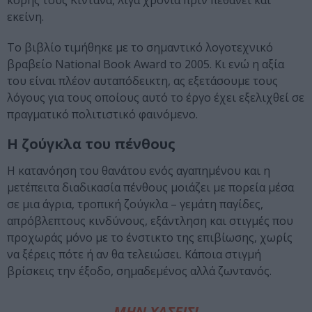
κόρης τους Κιντάνα, λίγα χρόνια πριν πεθάνει και
εκείνη.
Το βιβλίο τιμήθηκε με το σημαντικό λογοτεχνικό
βραβείο National Book Award το 2005. Κι ενώ η αξία
του είναι πλέον αυταπόδεικτη, ας εξετάσουμε τους
λόγους για τους οποίους αυτό το έργο έχει εξελιχθεί σε
πραγματικό πολιτιστικό φαινόμενο.
Η ζούγκλα του πένθους
Η κατανόηση του θανάτου ενός αγαπημένου και η
μετέπειτα διαδικασία πένθους μοιάζει με πορεία μέσα
σε μια άγρια, τροπική ζούγκλα – γεμάτη παγίδες,
απρόβλεπτους κινδύνους, εξάντληση και στιγμές που
προχωράς μόνο με το ένστικτο της επιβίωσης, χωρίς
να ξέρεις πότε ή αν θα τελειώσει. Κάποια στιγμή
βρίσκεις την έξοδο, σημαδεμένος αλλά ζωντανός.
ΜΗΝ ΧΑΣΕΙΣ!