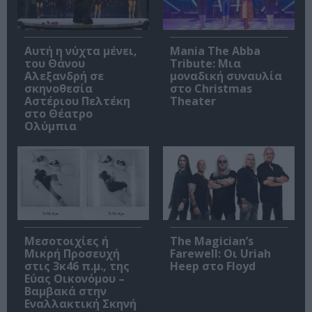
Αυτή η νύχτα μένει,
Mania The Abba
του Θάνου
Tribute: Μια
Αλεξανδρή σε
μοναδική συναυλία
σκηνοθεσία
στο Christmas
Αστέριου Πελτέκη
Theater
στο Θέατρο
Ολύμπια
Μεσοτοιχίες ή
The Magician’s
Μικρή Προσευχή
Farewell: Οι Uriah
στις 3κ46 π.μ., της
Heep στο Floyd
Εύας Οικονόμου –
Βαμβακά στην
Εναλλακτική Σκηνή