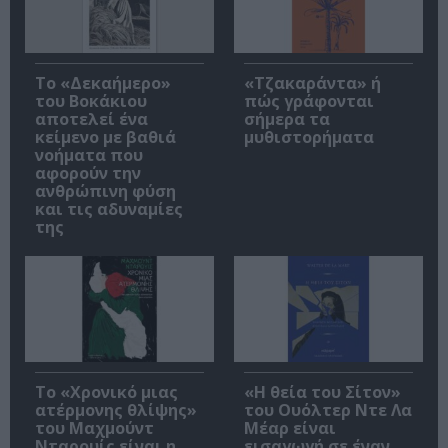
Το «Δεκαήμερο»
«Τζακαράντα» ή
του Βοκάκιου
πώς γράφονται
αποτελεί ένα
σήμερα τα
κείμενο με βαθιά
μυθιστορήματα
νοήματα που
αφορούν την
ανθρώπινη φύση
και τις αδυναμίες
της
Το «Χρονικό μιας
«Η θεία του Σίτον»
ατέρμονης θλίψης»
του Ουόλτερ Ντε Λα
του Μαχμούντ
Μέαρ είναι
Νταρουίς είναι η
εισαγωγή σε έναν