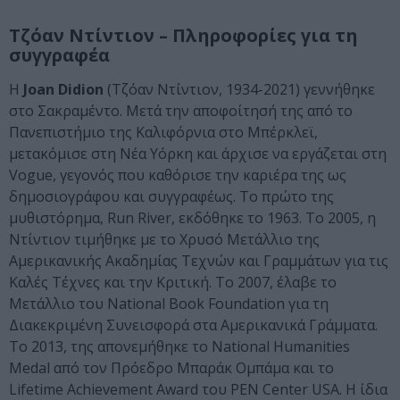
Τζόαν Ντίντιον – Πληροφορίες για τη
συγγραφέα
Η
Joan Didion
(Τζόαν Ντίντιον, 1934-2021) γεννήθηκε
στο Σακραμέντο. Μετά την αποφοίτησή της από το
Πανεπιστήμιο της Καλιφόρνια στο Μπέρκλεϊ,
μετακόμισε στη Νέα Υόρκη και άρχισε να εργάζεται στη
Vogue, γεγονός που καθόρισε την καριέρα της ως
δημοσιογράφου και συγγραφέως. Το πρώτο της
μυθιστόρημα, Run River, εκδόθηκε το 1963. Το 2005, η
Ντίντιον τιμήθηκε με το Χρυσό Μετάλλιο της
Αμερικανικής Ακαδημίας Τεχνών και Γραμμάτων για τις
Καλές Τέχνες και την Κριτική. Το 2007, έλαβε το
Μετάλλιο του National Book Foundation για τη
Διακεκριμένη Συνεισφορά στα Αμερικανικά Γράμματα.
Το 2013, της απονεμήθηκε το National Humanities
Medal από τον Πρόεδρο Μπαράκ Ομπάμα και το
Lifetime Achievement Award του PEN Center USA. Η ίδια