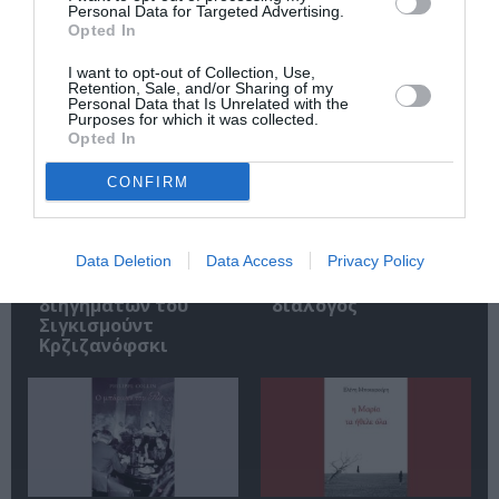
Personal Data for Targeted Advertising.
Opted In
Σχετικά Άρθρα
I want to opt-out of Collection, Use,
Retention, Sale, and/or Sharing of my
Personal Data that Is Unrelated with the
Purposes for which it was collected.
Opted In
CONFIRM
Αυτοβιογραφία
Αντόνιο Πόρτσια –
Data Deletion
Data Access
Privacy Policy
ενός πτώματος: Μια
Φωνές: Ένα βιβλίο
συλλογή
ως εσωτερικός
διηγημάτων του
διάλογος
Σιγκισμούντ
Κρζιζανόφσκι