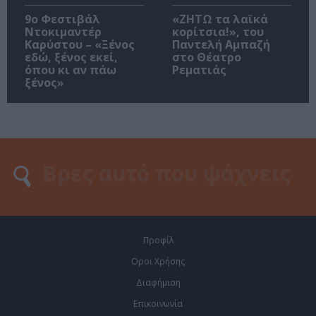
9ο Φεστιβάλ
«ΖΗΤΩ τα λαϊκά
Ντοκιμαντέρ
κορίτσια!», του
Καρύστου – «Ξένος
Παντελή Αμπαζή
εδώ, ξένος εκεί,
στο Θέατρο
όπου κι αν πάω
Ρεματιάς
ξένος»
Προφίλ
Οροι Χρήσης
Διαφήμιση
Επικοινωνία