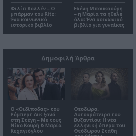
Φιλίπ Κολλέν – Ο
Ελένη Μπουκαούρη
μπάρμαν του Ritz:
– η Μαρία τα ήθελε
Ένα κοινωνικό
όλα: Ένα κοινωνικό
ιστορικό βιβλίο
βιβλίο για γυναίκες
Δημοφιλή Άρθρα
O «Οιδίποδας» του
Θεοδώρα,
Ρόμπερτ Άικ ξανά
Αυτοκράτειρα του
στη Στέγη – Με τους
Βυζαντίου: Η νέα
Νίκο Κουρή & Μαρία
ελληνική όπερα του
Κεχαγιόγλου
Θεόδωρου Στάθη