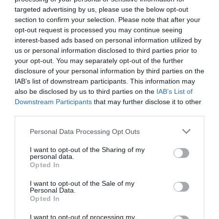
targeted advertising by us, please use the below opt-out
Νέοι Διαγωνισμοί
❯
section to confirm your selection. Please note that after your
opt-out request is processed you may continue seeing
Tags
interest-based ads based on personal information utilized by
us or personal information disclosed to third parties prior to
ΕΚΔΟΣΕΙΣ ΨΥΧΟΓΙΟΣ
ΞΕΝΟΙ ΣΥΓΓΡΑΦΕΙΣ
your opt-out. You may separately opt-out of the further
ΠΕΖΟΓΡΑΦΙΑ
disclosure of your personal information by third parties on the
IAB’s list of downstream participants. This information may
also be disclosed by us to third parties on the
IAB’s List of
Newsletter
Downstream Participants
that may further disclose it to other
third parties.
Κάθε βδομάδα στο e-mail σας τα τελευταία νέα για
την Τέχνη και τον Πολιτισμό!
Personal Data Processing Opt Outs
I want to opt-out of the Sharing of my
personal data.
Opted In
I want to opt-out of the Sale of my
Ακολουθήστε το Culturenow.gr
Personal Data.
Opted In
I want to opt-out of processing my