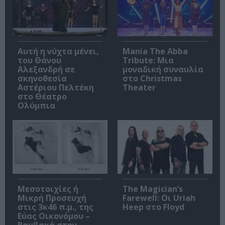
Αυτή η νύχτα μένει,
Mania The Abba
του Θάνου
Tribute: Μια
Αλεξανδρή σε
μοναδική συναυλία
σκηνοθεσία
στο Christmas
Αστέριου Πελτέκη
Theater
στο Θέατρο
Ολύμπια
Μεσοτοιχίες ή
The Magician’s
Μικρή Προσευχή
Farewell: Οι Uriah
στις 3κ46 π.μ., της
Heep στο Floyd
Εύας Οικονόμου –
Βαμβακά στην