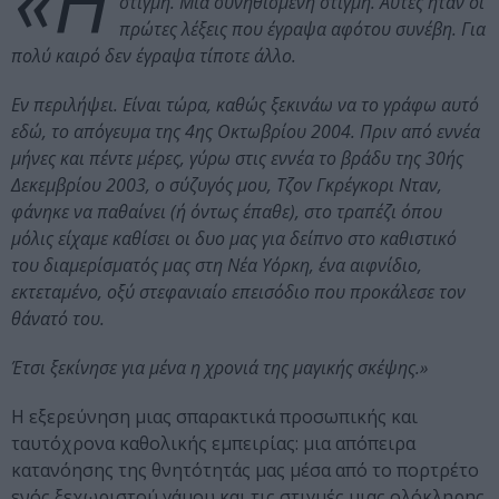
«Η
στιγμή. Μια συνηθισμένη στιγμή. Αυτές ήταν οι
πρώτες λέξεις που έγραψα αφότου συνέβη. Για
πολύ καιρό δεν έγραψα τίποτε άλλο.
Εν περιλήψει. Είναι τώρα, καθώς ξεκινάω να το γράφω αυτό
εδώ, το απόγευμα της 4ης Οκτωβρίου 2004. Πριν από εννέα
μήνες και πέντε μέρες, γύρω στις εννέα το βράδυ της 30ής
Δεκεμβρίου 2003, ο σύζυγός μου, Τζον Γκρέγκορι Νταν,
φάνηκε να παθαίνει (ή όντως έπαθε), στο τραπέζι όπου
μόλις είχαμε καθίσει οι δυο μας για δείπνο στο καθιστικό
του διαμερίσματός μας στη Νέα Υόρκη, ένα αιφνίδιο,
εκτεταμένο, οξύ στεφανιαίο επεισόδιο που προκάλεσε τον
θάνατό του.
Έτσι ξεκίνησε για μένα η χρονιά της μαγικής σκέψης.»
Η εξερεύνηση μιας σπαρακτικά προσωπικής και
ταυτόχρονα καθολικής εμπειρίας: μια απόπειρα
κατανόησης της θνητότητάς μας μέσα από το πορτρέτο
ενός ξεχωριστού γάμου και τις στιγμές μιας ολόκληρης