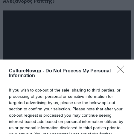
Αλέξανδρος Ράπτης)
CultureNow.gr -
Do Not Process My Personal
Information
If you wish to opt-out of the sale, sharing to third parties, or
processing of your personal or sensitive information for
Ταυτότητα
targeted advertising by us, please use the below opt-out
section to confirm your selection. Please note that after your
opt-out request is processed you may continue seeing
Τοποθεσία
: Studio VIS MOTRIX, Έδισσoν 4
interest-based ads based on personal information utilized by
us or personal information disclosed to third parties prior to
Ημερομηνία
: 2, 9, 16, 23 & 30 Νοεμβρίου 2014
your opt-out. You may separately opt-out of the further