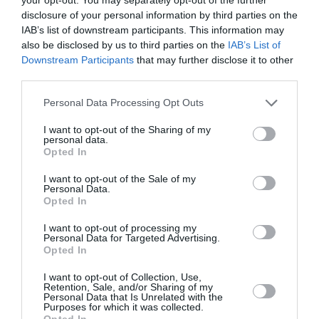
disclosure of your personal information by third parties on the
Ώρα Έναρξης: 11.30 π.μ.
IAB’s list of downstream participants. This information may
also be disclosed by us to third parties on the
IAB’s List of
Τιμή εισιτηρίου
: 7€ – Mειωμένο 5€
Downstream Participants
that may further disclose it to other
third parties.
Πληροφορίες
: Τηλ: 6932626741
Personal Data Processing Opt Outs
I want to opt-out of the Sharing of my
Ακολουθήστε το Culturenow.gr στο
Google News
και
personal data.
μάθετε πρώτοι όλες τις ειδήσεις
Opted In
I want to opt-out of the Sale of my
Δείτε όλα τα
τελευταία νέα
για την Τέχνη και τον
Personal Data.
Πολιτισμό στο
Culturenow.gr
Opted In
I want to opt-out of processing my
Νέοι Διαγωνισμοί
❯
Personal Data for Targeted Advertising.
Opted In
Tags
I want to opt-out of Collection, Use,
Retention, Sale, and/or Sharing of my
Personal Data that Is Unrelated with the
ΠΑΙΔΙΚΕΣ ΠΑΡΑΣΤΑΣΕΙΣ ΚΑΙ ΕΚΘΕΣΕΙΣ ΓΙΑ ΠΑΙΔΙΑ
Purposes for which it was collected.
Opted In