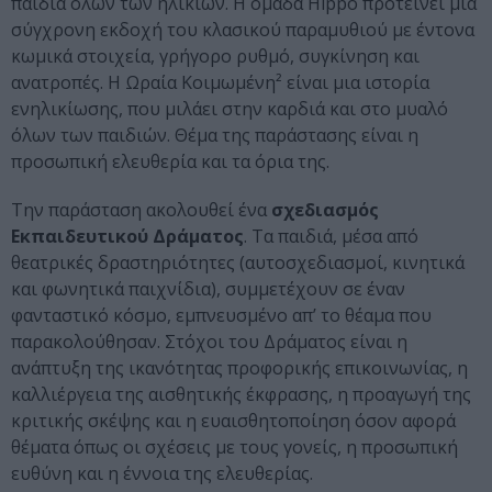
παιδιά όλων των ηλικιών. Η ομάδα Hippo προτείνει μια
σύγχρονη εκδοχή του κλασικού παραμυθιού με έντονα
κωμικά στοιχεία, γρήγορο ρυθμό, συγκίνηση και
ανατροπές. H Ωραία Κοιμωμένη² είναι μια ιστορία
ενηλικίωσης, που μιλάει στην καρδιά και στο μυαλό
όλων των παιδιών. Θέμα της παράστασης είναι η
προσωπική ελευθερία και τα όρια της.
Την παράσταση ακολουθεί ένα
σχεδιασμός
Εκπαιδευτικού Δράματος
. Τα παιδιά, μέσα από
θεατρικές δραστηριότητες (αυτοσχεδιασμοί, κινητικά
και φωνητικά παιχνίδια), συμμετέχουν σε έναν
φανταστικό κόσμο, εμπνευσμένο απ’ το θέαμα που
παρακολούθησαν. Στόχοι του Δράματος είναι η
ανάπτυξη της ικανότητας προφορικής επικοινωνίας, η
καλλιέργεια της αισθητικής έκφρασης, η προαγωγή της
κριτικής σκέψης και η ευαισθητοποίηση όσον αφορά
θέματα όπως οι σχέσεις με τους γονείς, η προσωπική
ευθύνη και η έννοια της ελευθερίας.