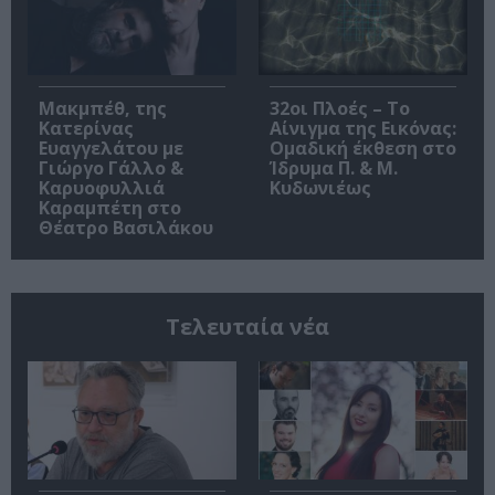
Μακμπέθ, της
32οι Πλοές – Το
Κατερίνας
Αίνιγμα της Εικόνας:
Ευαγγελάτου με
Ομαδική έκθεση στο
Γιώργο Γάλλο &
Ίδρυμα Π. & Μ.
Καρυοφυλλιά
Κυδωνιέως
Καραμπέτη στο
Θέατρο Βασιλάκου
Τελευταία νέα