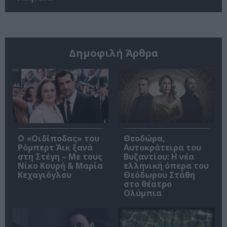
Δημοφιλή Άρθρα
O «Οιδίποδας» του
Θεοδώρα,
Ρόμπερτ Άικ ξανά
Αυτοκράτειρα του
στη Στέγη – Με τους
Βυζαντίου: Η νέα
Νίκο Κουρή & Μαρία
ελληνική όπερα του
Κεχαγιόγλου
Θεόδωρου Στάθη
στο θέατρο
Ολύμπια