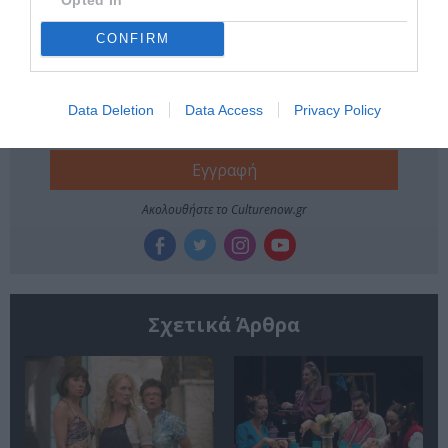
Newsletter
CONFIRM
Κάθε βδομάδα στο e-mail σας τα τελευταία νέα για
την Τέχνη και τον Πολιτισμό!
Data Deletion
Data Access
Privacy Policy
Ακολουθήστε το Culturenow.gr
Σχετικά Άρθρα