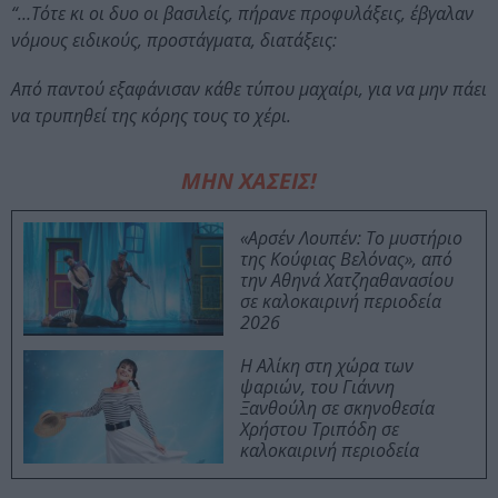
“…Τότε κι οι δυο οι βασιλείς, πήρανε προφυλάξεις, έβγαλαν
νόμους ειδικούς, προστάγματα, διατάξεις:
Από παντού εξαφάνισαν κάθε τύπου μαχαίρι, για να μην πάει
να τρυπηθεί της κόρης τους το χέρι.
ΜΗΝ ΧΑΣΕΙΣ!
«Αρσέν Λουπέν: Το μυστήριο
της Κούφιας Βελόνας», από
την Αθηνά Χατζηαθανασίου
σε καλοκαιρινή περιοδεία
2026
Η Αλίκη στη χώρα των
ψαριών, του Γιάννη
Ξανθούλη σε σκηνοθεσία
Χρήστου Τριπόδη σε
καλοκαιρινή περιοδεία