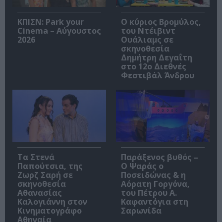
ΚΠΙΣΝ: Park your
O κύριος Βρομύλος,
Cinema – Αύγουστος
του Ντέιβιντ
2026
Ουάλιαμς σε
σκηνοθεσία
Δημήτρη Δεγαΐτη
στο 12ο Διεθνές
Φεστιβάλ Άνδρου
Τα Στενά
Παράξενος βυθός –
Παπούτσια, της
Ο Ψαράς ο
Ζωρζ Σαρή σε
Ποσειδώνας & η
σκηνοθεσία
Αόρατη Γοργόνα,
Αθανασίας
του Πέτρου Α.
Καλογιάννη στον
Καφαντόγια στη
Κινηματογράφο
Σαρωνίδα
Αθηναία