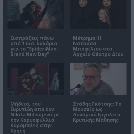
Εισπράξεις πάνω
Μέτρημα: Η
από 1 δισ. δολάρια
Νατάσσα
για το “Spider-Man:
Μποφίλιου στο
Brand New Day”
Αρχαίο Θέατρο Δίου
Μήδεια, του
Στάθης Γκότσης: Το
Ευριπίδη από τον
Μουσείο ως
Nikita Milivojević με
Δυναμικό Εργαλείο
την Καρυοφυλλιά
Κριτικής Μάθησης
Καραμπέτη στην
Κρήτη