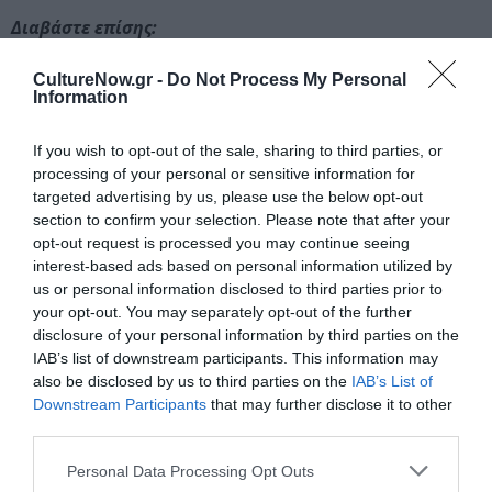
Διαβάστε επίσης:
Ελένη Κερολλάρι: Η Βασιλοπούλα μου…
CultureNow.gr -
Do Not Process My Personal
Information
Ταυτότητα Εκδήλωσης
If you wish to opt-out of the sale, sharing to third parties, or
processing of your personal or sensitive information for
Ημερομηνία:
targeted advertising by us, please use the below opt-out
section to confirm your selection. Please note that after your
15/10/2017
17/12/2017
Από:
Εως:
opt-out request is processed you may continue seeing
Πρεμιέρα: 15 Οκτωβρίου
interest-based ads based on personal information utilized by
Κάθε Κυριακή στις 15.00
us or personal information disclosed to third parties prior to
your opt-out. You may separately opt-out of the further
Τοποθεσία:
disclosure of your personal information by third parties on the
IAB’s list of downstream participants. This information may
Θέατρο Παραμυθίας, Παραμυθίας 27, Κεραμεικός
also be disclosed by us to third parties on the
IAB’s List of
Downstream Participants
that may further disclose it to other
Θέατρο Παραμυθίας
third parties.
Eισιτήρια:
Personal Data Processing Opt Outs