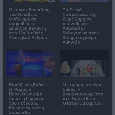
O κύριος Βρομύλος,
Τα Στενά
του Ντέιβιντ
Παπούτσια, της
Ουάλιαμς σε
Ζωρζ Σαρή σε
σκηνοθεσία
σκηνοθεσία
Δημήτρη Δεγαΐτη
Αθανασίας
στο 12ο Διεθνές
Καλογιάννη στον
Φεστιβάλ Άνδρου
Κινηματογράφο
Αθηναία
Παράξενος βυθός –
Μια φορά και ένας
Ο Ψαράς ο
λύκος: Η
Ποσειδώνας & η
Κοκκινοσκουφίτσα
Αόρατη Γοργόνα,
στο Ευριπίδειο
του Πέτρου Α.
Θέατρο Σαλαμίνας
Καφαντόγια στη
Σαρωνίδα