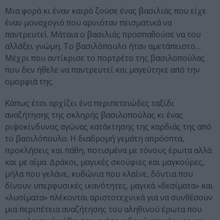
Μια φορά κι έναν καιρό ζούσε ένας βασιλιάς που είχε
έναν μοναχογιό που αρνιόταν πεισματικά να
παντρευτεί. Μάταια ο βασιλιάς προσπαθούσε να του
αλλάξει γνώμη. Το βασιλόπουλο ήταν αμετάπειστο…
Μέχρι που αντίκρισε το πορτρέτο της βασιλοπούλας
που δεν ήθελε να παντρευτεί και μαγεύτηκε από την
ομορφιά της.
Κάπως έτσι αρχίζει ένα περιπετειώδες ταξίδι
αναζήτησης της σκληρής βασιλοπούλας κι ένας
ριψοκίνδυνος αγώνας κατάκτησης της καρδιάς της από
το βασιλόπουλο. Η διαδρομή γεμάτη απρόοπτα,
προκλήσεις και πάθη, ποτισμένα με τόνους έρωτα αλλά
και με αίμα. Δράκοι, μαγικές σκούφιες και μαγκούρες,
μήλα που γελάνε, κυδώνια που κλαίνε, δόντια που
δίνουν υπερφυσικές ικανότητες, μαγικά «δεσίματα» και
«λυσίματα» πλέκονται αριστοτεχνικά για να συνθέσουν
μια περιπέτεια αναζήτησης του αληθινού έρωτα που