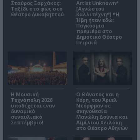
Σταύρος Ξαρχάκος:
Artist Unknown*
Ταξίδι στο φως στο
[Αγνώστου
Θέατρο Λυκαβηττού
Καλλιτέχνη*] *Η
Ήβη ήταν εδώ:
Παγκόσμια
πρεμιέρα στο
Δημοτικό Θέατρο
Πειραιά
Η Μουσική
Ο Θάνατος και η
Τεχνόπολη 2026
Κόρη, του Άριελ
υποδέχεται έναν
Ντόρφμαν σε
δυναμικό
σκηνοθεσία
συναυλιακό
Μανώλη Δούνια και
Σεπτέμβριο!
Αιμίλιου Χειλάκη
στο Θέατρο Αθηνών