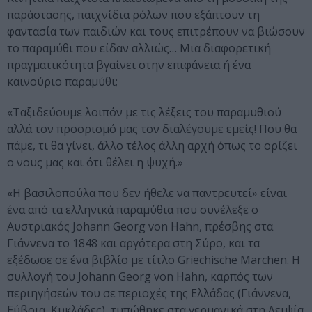
παράστασης, παιχνίδια ρόλων που εξάπτουν τη
φαντασία των παιδιών και τους επιτρέπουν να βιώσουν
το παραμύθι που είδαν αλλιώς… Μια διαφορετική
πραγματικότητα βγαίνει στην επιφάνεια ή ένα
καινούριο παραμύθι;
«Ταξιδεύουμε λοιπόν με τις λέξεις του παραμυθιού
αλλά τον προορισμό μας τον διαλέγουμε εμείς! Που θα
πάμε, τι θα γίνει, άλλο τέλος άλλη αρχή όπως το ορίζει
ο νους μας και ότι θέλει η ψυχή.»
«Η βασιλοπούλα που δεν ήθελε να παντρευτεί» είναι
ένα από τα ελληνικά παραμύθια που συνέλεξε ο
Αυστριακός Johann Georg von Hahn, πρέσβης στα
Γιάννενα το 1848 και αργότερα στη Σύρο, και τα
εξέδωσε σε ένα βιβλίο με τίτλο Griechische Marchen. Η
συλλογή του Johann Georg von Hahn, καρπός των
περιηγήσεών του σε περιοχές της Ελλάδας (Γιάννενα,
Εύβοια, Κυκλάδες), τυπώθηκε στα γερμανικά στη Λειψία