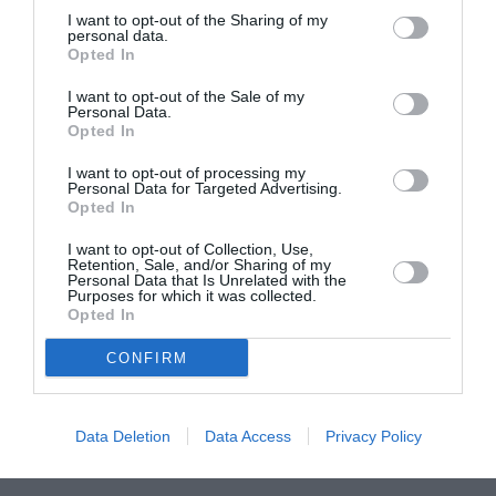
Παιδιά: 8 ευρώ, Ενήλικες: 6 ευρώ
I want to opt-out of the Sharing of my
personal data.
Opted In
Πληροφορίες / Κρατήσεις:
I want to opt-out of the Sale of my
210 3457 904
Personal Data.
Opted In
Ακολουθήστε το Culturenow.gr στο
Google News
και
I want to opt-out of processing my
μάθετε πρώτοι όλες τις ειδήσεις
Personal Data for Targeted Advertising.
Opted In
Δείτε όλα τα
τελευταία νέα
για την Τέχνη και τον
I want to opt-out of Collection, Use,
Πολιτισμό στο
Culturenow.gr
Retention, Sale, and/or Sharing of my
Personal Data that Is Unrelated with the
Purposes for which it was collected.
Opted In
Νέοι Διαγωνισμοί
❯
CONFIRM
Tags
ΕΛΕΝΗ ΚΕΡΟΛΛΑΡΙ
ΠΑΙΔΙΚΕΣ ΠΑΡΑΣΤΑΣΕΙΣ 2017 - 2018
Data Deletion
Data Access
Privacy Policy
ΠΑΙΔΙΚΕΣ ΠΑΡΑΣΤΑΣΕΙΣ ΚΑΙ ΕΚΘΕΣΕΙΣ ΓΙΑ ΠΑΙΔΙΑ