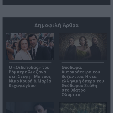
Δημοφιλή Άρθρα
O «Οιδίποδας» του
Θεοδώρα,
Ρόμπερτ Άικ ξανά
Αυτοκράτειρα του
στη Στέγη – Με τους
Βυζαντίου: Η νέα
Νίκο Κουρή & Μαρία
ελληνική όπερα του
Κεχαγιόγλου
Θεόδωρου Στάθη
στο θέατρο
Ολύμπια