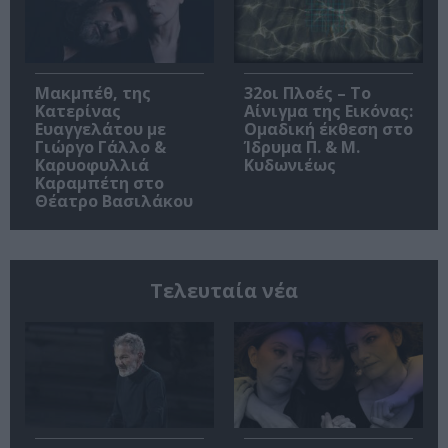
Μακμπέθ, της
32οι Πλοές – Το
Κατερίνας
Αίνιγμα της Εικόνας:
Ευαγγελάτου με
Ομαδική έκθεση στο
Γιώργο Γάλλο &
Ίδρυμα Π. & Μ.
Καρυοφυλλιά
Κυδωνιέως
Καραμπέτη στο
Θέατρο Βασιλάκου
Τελευταία νέα