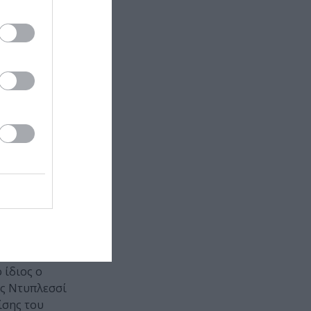
έρωση των
με την
ανουήλ
ύ
 τροβαδούρος
λσταφ (1893).
επίπεδο την
 και απέκτησε
του 19ου
οία η υψηλή
άβε (1810-
ορά την
 ίδιος ο
ης Ντυπλεσσί
ίσης του