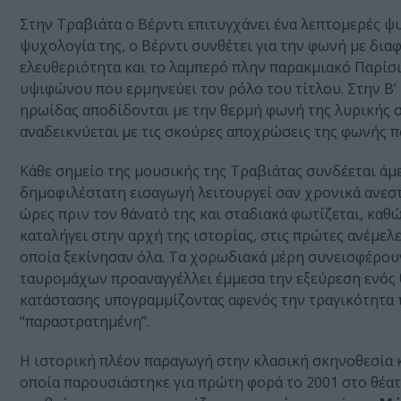
Στην Τραβιάτα ο Βέρντι επιτυγχάνει ένα λεπτομερές ψ
ψυχολογία της, ο Βέρντι συνθέτει για την φωνή με δια
ελευθεριότητα και το λαμπερό πλην παρακμιακό Παρίσι
υψιφώνου που ερμηνεύει τον ρόλο του τίτλου. Στην Β’
ηρωίδας αποδίδονται με την θερμή φωνή της λυρικής 
αναδεικνύεται με τις σκούρες αποχρώσεις της φωνής π
Κάθε σημείο της μουσικής της Τραβιάτας συνδέεται άμε
δημοφιλέστατη εισαγωγή λειτουργεί σαν χρονικά ανεστ
ώρες πριν τον θάνατό της και σταδιακά φωτίζεται, καθώ
καταλήγει στην αρχή της ιστορίας, στις πρώτες ανέμε
οποία ξεκίνησαν όλα. Τα χορωδιακά μέρη συνεισφέρου
ταυρομάχων προαναγγέλλει έμμεσα την εξεύρεση ενός 
κατάστασης υπογραμμίζοντας αφενός την τραγικότητα τη
“παραστρατημένη”.
Η ιστορική πλέον παραγωγή στην κλασική σκηνοθεσία κ
οποία παρουσιάστηκε για πρώτη φορά το 2001 στο θέατρ