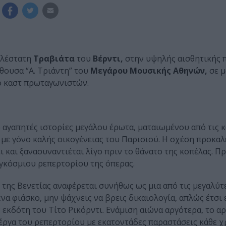
ιλέστατη
Τραβιάτα
του
Βέρντι,
στην υψηλής αισθητικής 
ίθουσα “Α. Τριάντη” του
Μεγάρου Μουσικής Αθηνών,
σε μ
ίο καστ πρωταγωνιστών.
ο αγαπητές ιστορίες μεγάλου έρωτα, ματαιωμένου από τις 
 με γόνο καλής οικογένειας του Παρισιού. Η σχέση προκαλ
ι και ξανασυναντιέται λίγο πριν το θάνατο της κοπέλας. Π
γκόσμιου ρεπερτορίου της όπερας.
 της Βενετίας αναφέρεται συνήθως ως μια από τις μεγαλύτ
να φιάσκο, μην ψάχνεις να βρεις δικαιολογία, απλώς έτσι ε
ν εκδότη του Τίτο Ρικόρντι. Ενάμιση αιώνα αργότερα, το 
 έργα του ρεπερτορίου με εκατοντάδες παραστάσεις κάθε χ