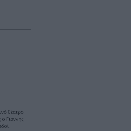
ινό θέατρο
 ο Γιάννης
δοί.