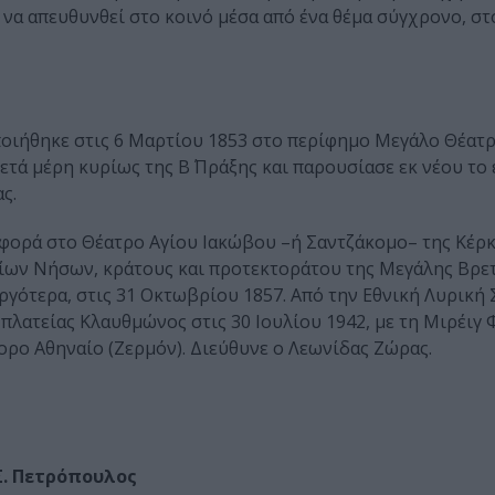
να απευθυνθεί στο κοινό μέσα από ένα θέμα σύγχρονο, σ
οιήθηκε στις 6 Μαρτίου 1853 στο περίφημο Μεγάλο Θέατρ
ετά μέρη κυρίως της Β΄ Πράξης και παρουσίασε εκ νέου το 
ς.
 φορά στο Θέατρο Αγίου Ιακώβου –ή Σαντζάκομο– της Κέρκ
ίων Νήσων, κράτους και προτεκτοράτου της Μεγάλης Βρετ
ργότερα, στις 31 Οκτωβρίου 1857. Από την Εθνική Λυρική 
λατείας Κλαυθμώνος στις 30 Ιουλίου 1942, με τη Μιρέιγ
φορο Αθηναίο (Ζερμόν). Διεύθυνε ο Λεωνίδας Ζώρας.
Σ. Πετρόπουλος