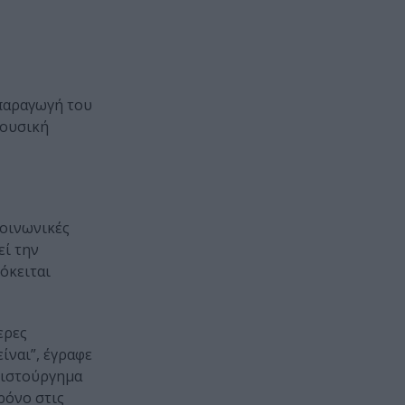
παραγωγή του
ουσική
κοινωνικές
εί την
ρόκειται
ερες
ίναι”, έγραφε
αριστούργημα
ρόνο στις