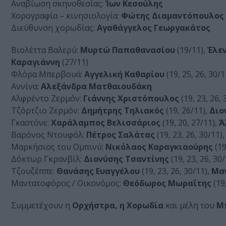
Αναβίωση σκηνοθεσίας:
Ίων Κεσούλης
Χορογραφία – κινησιολογία:
Φώτης Διαμαντόπουλος
Διεύθυνση χορωδίας:
Αγαθάγγελος Γεωργακάτος
Βιολέττα Βαλερύ:
Mυρτώ Παπαθανασίου
(19/11),
Έλε
Καραγιάννη
(27/11)
Φλόρα Μπερβουά:
Αγγελική Καθαρίου
(19, 25, 26, 30/1
Αννίνα:
Αλεξάνδρα Ματθαιουδάκη
Αλφρέντο Ζερμόν:
Γιάννης Χριστόπουλος
(19, 23, 26, 
Τζόρτζιο Ζερμόν:
Δημήτρης Τηλιακός
(19, 26/11),
Διο
Γκαστόνε:
Χαράλαμπος Βελισσάριος
(19, 20, 27/11),
Ά
Βαρόνος Ντουφόλ:
Πέτρος Σαλάτας
(19, 23, 26, 30/11)
Μαρκήσιος του Ομπινύ:
Νικόλαος Καραγκιαούρης
(19
Δόκτωρ Γκρανβίλ:
Διονύσης Τσαντίνης
(19, 23, 26, 30
Τζουζέππε:
Θανάσης Ευαγγέλου
(19, 23, 26, 30/11),
Μα
Μαντατοφόρος / Οικονόμος:
Θεόδωρος Μωραΐτης
(19,
Συμμετέχουν η
Ορχήστρα, η Χορωδία
και μέλη του
Μπ