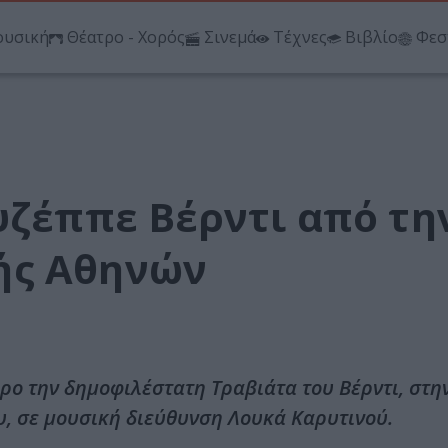
υσική
Θέατρο - Χορός
Σινεμά
Τέχνες
Βιβλίο
Φεσ
υζέππε Βέρντι από τη
ής Αθηνών
ρο την δημοφιλέστατη Τραβιάτα του Βέρντι, στη
, σε μουσική διεύθυνση Λουκά Καρυτινού.