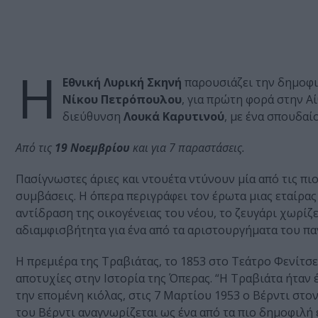
Η
Εθνική Λυρική Σκηνή
παρουσιάζει την δημοφ
Νίκου Πετρόπουλου
, για πρώτη φορά στην Α
διεύθυνση
Λουκά Καρυτινού
, με ένα σπουδα
Από τις
19 Νοεμβρίου
και για 7 παραστάσεις.
Πασίγνωστες άριες και ντουέτα ντύνουν μία από τις πι
συμβάσεις. Η όπερα περιγράφει τον έρωτα μιας εταίρας
αντίδραση της οικογένειας του νέου, το ζευγάρι χωρίζε
αδιαμφισβήτητα για ένα από τα αριστουργήματα του πα
Η πρεμιέρα της Τραβιάτας, το 1853 στο Τεάτρο Φενίτσε
αποτυχίες στην Ιστορία της Όπερας. “Η Τραβιάτα ήταν έ
την επομένη κιόλας, στις 7 Μαρτίου 1953 ο Βέρντι στο
του Βέρντι αναγνωρίζεται ως ένα από τα πιο δημοφιλή