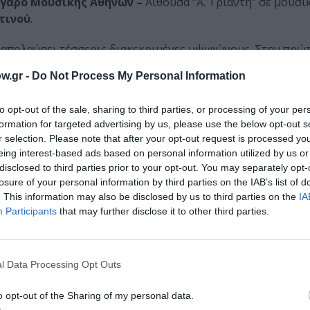
γαρο Μουσικής Αθηνών –
Αίθουσα “Α. Τριάντη” σε μουσι
τινού
.
να απολαύσει τέσσερις διακεκριμένες υψιφώνους. Στην πρώ
παθανασίου
, η οποία έχει ερμηνεύσει τον ρόλο στα πέρ
w.gr -
Do Not Process My Personal Information
ιανομή η
Έλενα Μόζουκ
, η οποία διαπρέπει τα τελευταία χ
 για τις εμφανίσεις της. Η Μόζουκ έχει ερμηνεύσει με μεγ
to opt-out of the sale, sharing to third parties, or processing of your per
το Λιθέου της Βαρκελώνης, στην Γερμανική Όπερα του Βερο
formation for targeted advertising by us, please use the below opt-out s
α, οι διακεκριμένες υψίφωνοι της ΕΛΣ
Μαρία Μητσοπού
r selection. Please note that after your opt-out request is processed y
eing interest-based ads based on personal information utilized by us or
disclosed to third parties prior to your opt-out. You may separately opt-
όπουλος, Αντώνης Κορωναίος, Δημήτρης Τηλιακός, Δη
losure of your personal information by third parties on the IAB’s list of
ην εξαιρετική διανομή.
. This information may also be disclosed by us to third parties on the
IA
Participants
that may further disclose it to other third parties.
l Data Processing Opt Outs
ικού Ρομαντισμού, γεννήθηκε στο Λε Ρόνκολε της βόρειας
o opt-out of the Sharing of my personal data.
ή στο επαρχιακό Μπουσσέτο και στη συνέχεια στο Μιλάνο