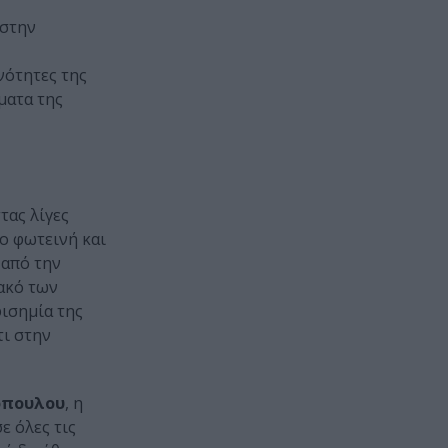
 στην
νότητες της
ματα της
Η
τας λίγες
ιο φωτεινή και
 από την
ακό των
ισημία της
τι στην
όπουλου
, η
ε όλες τις