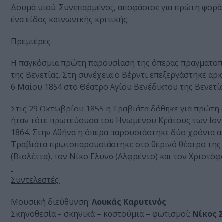
Δουμά υιού. Συνεπαρμένος, αποφάσισε για πρώτη φορά 
ένα είδος κοινωνικής κριτικής.
Πρεμιέρες
Η παγκόσμια πρώτη παρουσίαση της όπερας πραγματοπ
της Βενετίας. Στη συνέχεια ο Βέρντι επεξεργάστηκε αρκ
6 Μαΐου 1854 στο Θέατρο Αγίου Βενέδικτου της Βενετία
Στις 29 Οκτωβρίου 1855 η Τραβιάτα δόθηκε για πρώτη
ήταν τότε πρωτεύουσα του Ηνωμένου Κράτους των Ιον
1864. Στην Αθήνα η όπερα παρουσιάστηκε δύο χρόνια α
Τραβιάτα πρωτοπαρουσιάστηκε στο θερινό θέατρο της π
(Βιολέττα), τον Νίκο Γλυνό (Αλφρέντο) και τον Χριστό
Συντελεστές:
Μουσική διεύθυνση:
Λουκάς Καρυτινός
Σκηνοθεσία – σκηνικά – κοστούμια – φωτισμοί:
Νίκος 