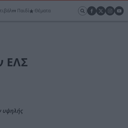
τιβάλ
Παιδί
Θέματα
ν ΕΛΣ
ν υψηλής