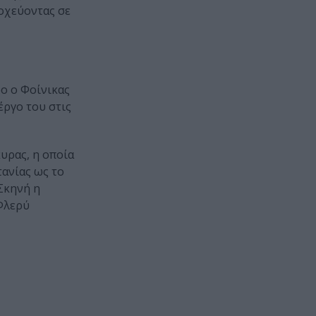
τοχεύοντας σε
ο ο Φοίνικας
έργο του στις
υρας, η οποία
ανίας ως το
Σκηνή η
 Φλερύ