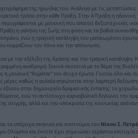
υχογράφημα της ηρωίδας του. Ανάλογα με τις μεταπτώσεις
φορετικό τρόπο στην κάθε Πράξη. Στην Α΄ Πράξη η ηδονική
 περιγράφονται με μουσική που απαιτεί δεξιοτεχνικές ικα
 Πράξη η γαλήνη της ζωής στη φύση και τα βαθιά συναισθή
σοπράνο, ενώ η τραγική κατάληψη του ματαιωμένου έρωτα
ου εκφράζουν τον πόνο και την απόγνωση.
σα με την εξέλιξη της δράσης και την τραγική κατάληψη. 
ραμμένη αναδρομή: ξεκινά σκοτεινά με το θέμα της Βιολέτ
ς η μουσική “θυμάται” τον άτυχο έρωτα. Γίνεται όλο και π
λες μέρες καθώς η αυλαία σηκώνεται στην λαμπερή δεξίωση
ν εξίσου στην δημιουργία δραματικής έντασης: το χορωδι
θύματος, ενώ το αντίστοιχο καρναβαλικό δηλώνει την αμφ
ς στιγμής, αλλά και την υποκρισία της κοινωνίας απέναν
αι τα υπέροχα σκηνικά και κοστούμια του
Νίκου Σ. Πετρ
ο Ολύμπια και έκτοτε έχει σημειώσει τεράστια επιτυχία σ