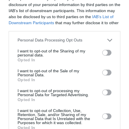
disclosure of your personal information by third parties on the
IAB’s list of downstream participants. This information may
also be disclosed by us to third parties on the
IAB’s List of
Downstream Participants
that may further disclose it to other
third parties.
Ακολουθήστε το Culturenow.gr
Personal Data Processing Opt Outs
I want to opt-out of the Sharing of my
personal data.
Opted In
Σχετικά Άρθρα
I want to opt-out of the Sale of my
Personal Data.
Opted In
I want to opt-out of processing my
Personal Data for Targeted Advertising.
Opted In
I want to opt-out of Collection, Use,
Retention, Sale, and/or Sharing of my
Η μακρά λίστα με
Έκθεση Βιβλίου
Personal Data that Is Unrelated with the
τις υποψηφιότητες
2026 στο Ναύπλιο
Purposes for which it was collected.
για το Βραβείο
Opted In