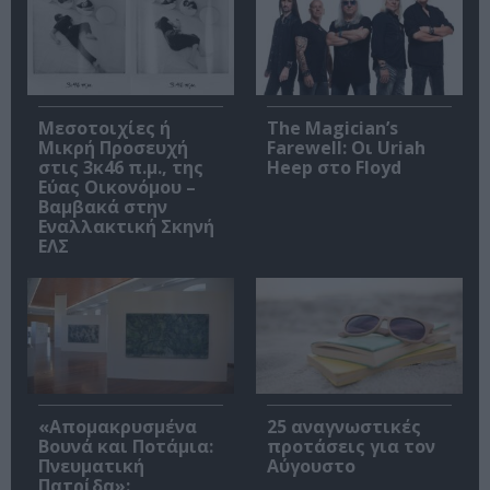
Μεσοτοιχίες ή
The Magician’s
Μικρή Προσευχή
Farewell: Οι Uriah
στις 3κ46 π.μ., της
Heep στο Floyd
Εύας Οικονόμου –
Βαμβακά στην
Εναλλακτική Σκηνή
ΕΛΣ
«Απομακρυσμένα
25 αναγνωστικές
Βουνά και Ποτάμια:
προτάσεις για τον
Πνευματική
Αύγουστο
Πατρίδα»: