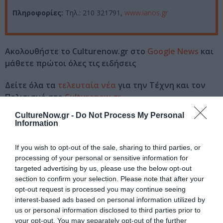
Πληροφορίες:
Τηλ.: 210 321791,
www.ianos.gr
Ακολουθήστε το Culturenow.gr στο
Google News
και
μάθετε πρώτοι όλες τις ειδήσεις
Δείτε όλα τα
τελευταία νέα
για την Τέχνη και τον
Πολιτισμό στο
Culturenow.gr
CultureNow.gr -
Do Not Process My Personal
Νέοι Διαγωνισμοί
❯
Information
Tags
If you wish to opt-out of the sale, sharing to third parties, or
processing of your personal or sensitive information for
ΔΩΡΕΑΝ ΕΚΔΗΛΩΣΕΙΣ
ΤΑΤΙΑΝΑ ΑΒΕΡΩΦ
targeted advertising by us, please use the below opt-out
section to confirm your selection. Please note that after your
opt-out request is processed you may continue seeing
Newsletter
interest-based ads based on personal information utilized by
us or personal information disclosed to third parties prior to
Κάθε βδομάδα στο e-mail σας τα τελευταία νέα για
your opt-out. You may separately opt-out of the further
την Τέχνη και τον Πολιτισμό!