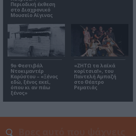
Περιοδική έκθεση
στο Διαχρονικό
Μουσείο Αίγινας
9ο Φεστιβάλ
«ΖΗΤΩ τα λαϊκά
Ντοκιμαντέρ
κορίτσια!», του
Καρύστου – «Ξένος
Παντελή Αμπαζή
εδώ, ξένος εκεί,
στο Θέατρο
όπου κι αν πάω
Ρεματιάς
ξένος»