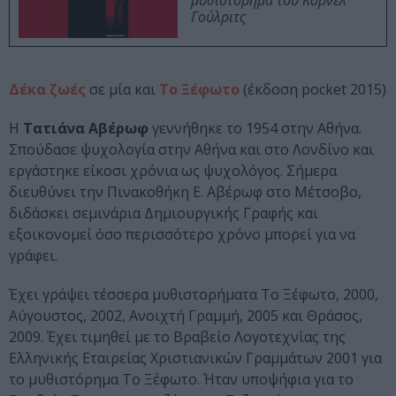
μυθιστόρημα του Κορνέλ
Γούλριτς
Δέκα ζωές
σε μία και
Το Ξέφωτο
(έκδοση pocket 2015)
Η
Τατιάνα Αβέρωφ
γεννήθηκε το 1954 στην Αθήνα.
Σπούδασε ψυχολογία στην Αθήνα και στο Λονδίνο και
εργάστηκε είκοσι χρόνια ως ψυχολόγος. Σήμερα
διευθύνει την Πινακοθήκη Ε. Αβέρωφ στο Μέτσοβο,
διδάσκει σεμινάρια Δημιουργικής Γραφής και
εξοικονομεί όσο περισσότερο χρόνο μπορεί για να
γράφει.
Έχει γράψει τέσσερα μυθιστορήματα Το Ξέφωτο, 2000,
Αύγουστος, 2002, Ανοιχτή Γραμμή, 2005 και Θράσος,
2009. Έχει τιμηθεί με το Βραβείο Λογοτεχνίας της
Ελληνικής Εταιρείας Χριστιανικών Γραμμάτων 2001 για
το μυθιστόρημα Το Ξέφωτο. Ήταν υποψήφια για το