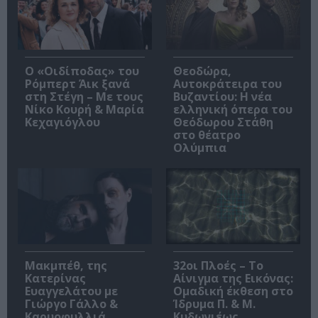
O «Οιδίποδας» του
Θεοδώρα,
Ρόμπερτ Άικ ξανά
Αυτοκράτειρα του
στη Στέγη – Με τους
Βυζαντίου: Η νέα
Νίκο Κουρή & Μαρία
ελληνική όπερα του
Κεχαγιόγλου
Θεόδωρου Στάθη
στο θέατρο
Ολύμπια
Μακμπέθ, της
32οι Πλοές – Το
Κατερίνας
Αίνιγμα της Εικόνας:
Ευαγγελάτου με
Ομαδική έκθεση στο
Γιώργο Γάλλο &
Ίδρυμα Π. & Μ.
Καρυοφυλλιά
Κυδωνιέως