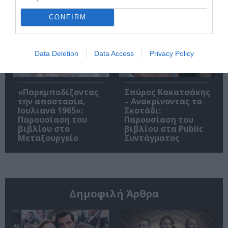
Booker 2026
CONFIRM
Data Deletion
Data Access
Privacy Policy
«Παρεμποδίζοντας
Σπύρος Κακατσάκης
την αποστασία,
– Ανακρίνοντας το
Ιουλιανά 1965»:
Σκοτάδι:
Παρουσίαση του
Παρουσίαση του
βιβλίου στο
βιβλίου στα Public
Μεταξουργείο
Συντάγματος
Δημοφιλή Άρθρα