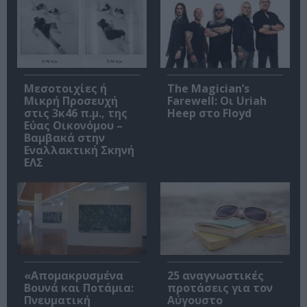
Μεσοτοιχίες ή
The Magician’s
Μικρή Προσευχή
Farewell: Οι Uriah
στις 3κ46 π.μ., της
Heep στο Floyd
Εύας Οικονόμου –
Βαμβακά στην
Εναλλακτική Σκηνή
ΕΛΣ
«Απομακρυσμένα
25 αναγνωστικές
Βουνά και Ποτάμια:
προτάσεις για τον
Πνευματική
Αύγουστο