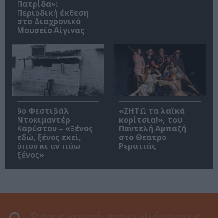
Πατρίδα»:
Περιοδική έκθεση
στο Διαχρονικό
Μουσείο Αίγινας
9ο Φεστιβάλ
«ΖΗΤΩ τα λαϊκά
Ντοκιμαντέρ
κορίτσια!», του
Καρύστου – «Ξένος
Παντελή Αμπαζή
εδώ, ξένος εκεί,
στο Θέατρο
όπου κι αν πάω
Ρεματιάς
ξένος»