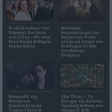
O «Οιδίποδας» του
Θεοδώρα,
Ρόμπερτ Άικ ξανά
Αυτοκράτειρα του
στη Στέγη – Με τους
Βυζαντίου: Η νέα
Νίκο Κουρή & Μαρία
ελληνική όπερα του
Κεχαγιόγλου
Θεόδωρου Στάθη
στο θέατρο
Ολύμπια
Μακμπέθ, της
32οι Πλοές – Το
Κατερίνας
Αίνιγμα της Εικόνας:
Ευαγγελάτου με
Ομαδική έκθεση στο
Γιώργο Γάλλο &
Ίδρυμα Π. & Μ.