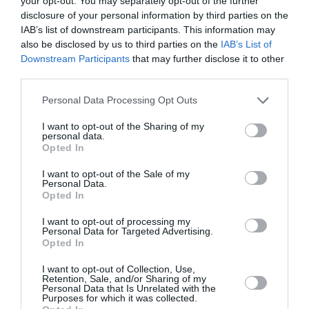
your opt-out. You may separately opt-out of the further
disclosure of your personal information by third parties on the
athens-technopolis.gr
IAB’s list of downstream participants. This information may
also be disclosed by us to third parties on the
IAB’s List of
Ακολουθήστε το Culturenow.gr στο
Google News
και
Downstream Participants
that may further disclose it to other
μάθετε πρώτοι όλες τις ειδήσεις
third parties.
Personal Data Processing Opt Outs
Δείτε όλα τα
τελευταία νέα
για την Τέχνη και τον
Πολιτισμό στο
Culturenow.gr
I want to opt-out of the Sharing of my
personal data.
Opted In
Νέοι Διαγωνισμοί
❯
I want to opt-out of the Sale of my
Personal Data.
Tags
Opted In
SOUL - HIP HOP - RNB
ΚΑΛΟΚΑΙΡΙΝΕΣ ΣΥΝΑΥΛΙΕΣ
I want to opt-out of processing my
Personal Data for Targeted Advertising.
ΚΟΙΝΩΝΙΚΗ ΕΥΘΥΝΗ
ΣΥΝΑΥΛΙΕΣ 2026
Opted In
I want to opt-out of Collection, Use,
Newsletter
Retention, Sale, and/or Sharing of my
Personal Data that Is Unrelated with the
Purposes for which it was collected.
Κάθε βδομάδα στο e-mail σας τα τελευταία νέα για