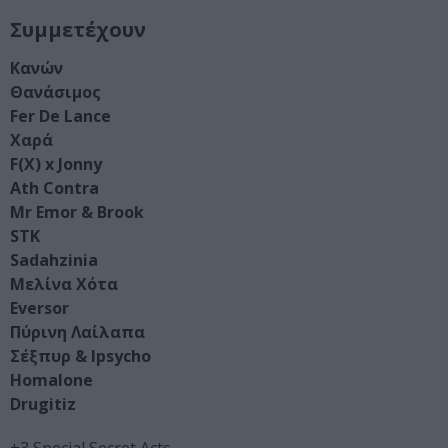
Συμμετέχουν
Κανών
Θανάσιμος
Fer De Lance
Χαρά
F(X) x Jonny
Ath Contra
Mr Emor & Brook
STK
Sadahzinia
Μελίνα Χότα
Eversor
Πύρινη Λαίλαπα
Σέξπυρ & Ipsycho
Homalone
Drugitiz