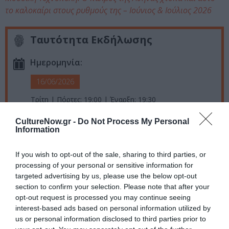
το καλοκαίρι στους ρυθμούς της – Ιούνιος & Ιούλιος 2026
Ταυτότητα Εκδήλωσης
Ημερομηνία:
16/06/2026
Τρίτη | Πόρτες: 19:00 | Έναρξη: 19:30
Τοποθεσία:
CultureNow.gr -
Do Not Process My Personal
Information
Τεχνόπολη Δήμου Αθηναίων, Πειραιώς 100, Γκάζι
If you wish to opt-out of the sale, sharing to third parties, or
Τεχνόπολις Δήμου Αθηναίων
processing of your personal or sensitive information for
targeted advertising by us, please use the below opt-out
Eισιτήρια:
section to confirm your selection. Please note that after your
opt-out request is processed you may continue seeing
Προπώληση 10€ | Τιμή εισόδου 12€
interest-based ads based on personal information utilized by
us or personal information disclosed to third parties prior to
Πληροφορίες / Κρατήσεις: