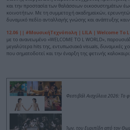
και την προστασία των θαλάσσιων οικοσυστημάτων έως
κοινοτήτων. Με τη συμμετοχή ακαδημαϊκών, ερευνητώ
δυναμικό πεδίο ανταλλαγής γνώσης και ανάπτυξης καιν
12.06 || #ΜουσικήΤεχνόπολη | LILA | Welcome To L
με το ανανεωμένο «WELCOME TO L WORLD», παρουσιάζον
μεγαλύτερα hits της, εντυπωσιακά visuals, δυναμικές χ
που σηματοδοτεί και την έναρξη της φετινής καλοκαιρι
Φεστιβάλ Αισχύλεια 2026: Το 
Ίων, του Ευριπίδη από τον Θ