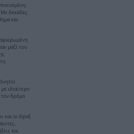
μπνευσμένη
. Με δεκάδες
θημα και
 αφιερωμένη
αν μαζί του
ης
 τη
 Θνητοί
 με ιδιαίτερο
ς τον δρόμο
ι και οι Θραξ
άιντες,
ξεις και