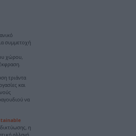
ανικό
για συμμετοχή
του χώρου,
έκφραση.
ση τριάντα
ργασίες και
ινούς
ραγουδιού να
stainable
 δικτύωσης, η
ατική αλλαγή