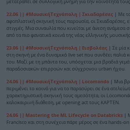
μετατραπεί σε συλλογική μνήμη για την κοινότητά τους
22.06 || #ΜουσικήΤεχνόπολη | Σκιαδαρέσες
| Με τ
αφοπλιστική σκηνική τους παρουσία, οι Σκιαδαρέσες, ε
στιγμές. Μια συναυλία που κινείται με άνεση ανάμεσα σ
από τα πιο φανατικά κοινά της νέας ελληνικής μουσική
23.06 || #ΜουσικήΤεχνόπολη | Εισβολέας
| Σε μία 
στη σκηνή με ένα δυναμικό live set που συνδέει παλιά 
του. Μαζί με τη μπάντα του, υπόσχεται μια βραδιά γεμ
παραδοσιακών επιρροών και σύγχρονου urban ήχου.
24.06 || #ΜουσικήΤεχνόπολη | Locomondo
| Μια βρα
περιμένει το κοινό για να το παρασύρει σε ένα ατελείω
χαρακτηριστική σκηνική τους αμεσότητα, οι Locomondo
καλοκαιρινή διάθεση, με opening act τους KAPTEN.
24.06 || Mastering the ML Lifecycle on Databricks
| 
Francisco και στη συνέχεια πάρε μέρος σε ένα hands-on