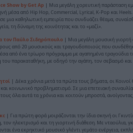
ce Show by Get Ap
| Μια μεγάλη χορευτική παράσταση ε
ή μέσα από Hip Hop, Commercial, Lyrical, K-Pop και Heels
 σε μια καθηλωτική εμπειρία που συνδυάζει θέαμα, συναίσ
α, τη δύναμη της κοινότητας και το «μαζί».
ια τον Παύλο Σιδηρόπουλο
| Μια μεγάλη μουσική γιορτή
ρους από 20 μουσικούς και τραγουδοποιούς που συνδέθηκ
Μέσα από ένα τρίωρο πρόγραμμα με αγαπημένα τραγούδια τ
 του παρακαταθήκη, με οδηγό την αγάπη, τον σεβασμό και
ητοί
| Δέκα χρόνια μετά τα πρώτα τους βήματα, οι Κοινοί
και κοινωνικό προβληματισμό. Σε μια επετειακή συναυλία
τους όλα αυτά τα χρόνια και κοιτούν μπροστά, ανοίγοντα
κc
| Για πρώτη φορά μοιράζονται την ίδια σκηνή οι Γκιντίκ
 τον ηλεκτρισμό και τη γιορτινή διάθεση. Με νταούλια, γκ
ονται ένα εκρηκτικό μουσικό γλέντι γεμάτο ενέργεια, εκπλή