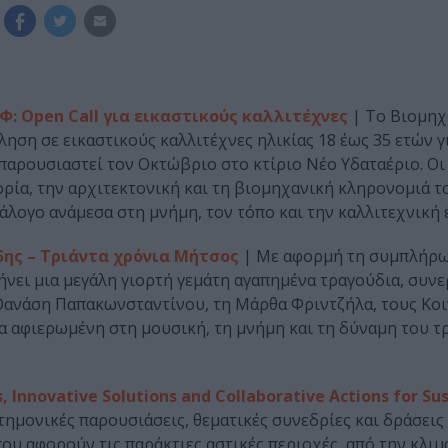
ΜΦ: Open Call για εικαστικούς καλλιτέχνες
| Το Βιομηχ
ση σε εικαστικούς καλλιτέχνες ηλικίας 18 έως 35 ετών 
 παρουσιαστεί τον Οκτώβριο στο κτίριο Νέο Υδαταέριο. Οι
ρία, την αρχιτεκτονική και τη βιομηχανική κληρονομιά 
λογο ανάμεσα στη μνήμη, τον τόπο και την καλλιτεχνική 
ης – Τριάντα χρόνια Μήτσος
| Με αφορμή τη συμπλήρω
ει μια μεγάλη γιορτή γεμάτη αγαπημένα τραγούδια, συνε
 Θανάση Παπακωνσταντίνου, τη Μάρθα Φριντζήλα, τους Κο
α αφιερωμένη στη μουσική, τη μνήμη και τη δύναμη του τ
 Innovative Solutions and Collaborative Actions for Su
τημονικές παρουσιάσεις, θεματικές συνεδρίες και δράσεις
υ αφορούν τις παράκτιες αστικές περιοχές, από την κλιμ