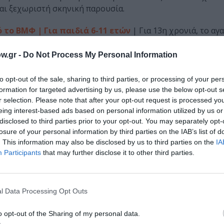
αι ξεχωριστή σκηνική παρουσία.
 το ΒΜΦ | Για παιδιά 6-11 ετών
| Για 13η χρονιά, το α
ταερίου επιστρέφει με τέσσερις θεματικές εβδομάδες γ
κό παιχνίδι, εργαστήρια STEAM, εικαστικά, χορό, γρίφους 
w.gr -
Do Not Process My Personal Information
εύουν σε φανταστικούς κόσμους και ανακαλύπτουν με τον π
ύ εργοστασίου φωταερίου.
to opt-out of the sale, sharing to third parties, or processing of your per
formation for targeted advertising by us, please use the below opt-out s
ληνικό hip hop στηρίζει τα άτομα με Σκλήρυνση Κατά 
r selection. Please note that after your opt-out request is processed y
eing interest-based ads based on personal information utilized by us or
κα καταξιωμένους εκπροσώπους της ελληνικής hip hop σκ
disclosed to third parties prior to your opt-out. You may separately opt-
ση των ατόμων που ζουν με Σκλήρυνση Κατά Πλάκας. Μέσα
losure of your personal information by third parties on the IAB’s list of
λνει ένα ισχυρό μήνυμα ευαισθητοποίησης, ισότητας και 
. This information may also be disclosed by us to third parties on the
IA
Participants
that may further disclose it to other third parties.
| Οι Ρίζες επιστρέφουν για ένα διήμερο γλέντι αφιερωμένο
 συμμετοχή των Άγγελων του Τσιτσάνη, Πάλκο, Ζυγιά Αλάι,
l Data Processing Opt Outs
 Άννα•Μαρία•Ντίνα, Μάρθας Φριντζήλα & the Kubara Proj
εμάτες χορό, τραγούδι και μουσικά ταξίδια που ενώνουν δ
o opt-out of the Sharing of my personal data.
λλογικής διασκέδασης.