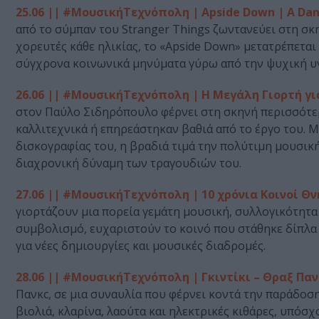
25.06 || #ΜουσικήΤεχνόπολη | Apside Down | A Dan
από το σύμπαν του Stranger Things ζωντανεύει στη σκην
χορευτές κάθε ηλικίας, το «Apside Down» μετατρέπεται
σύγχρονα κοινωνικά μηνύματα γύρω από την ψυχική υγεί
26.06 || #ΜουσικήΤεχνόπολη | H Μεγάλη Γιορτή γ
στον Παύλο Σιδηρόπουλο φέρνει στη σκηνή περισσότε
καλλιτεχνικά ή επηρεάστηκαν βαθιά από το έργο του. 
δισκογραφίας του, η βραδιά τιμά την πολύτιμη μουσική
διαχρονική δύναμη των τραγουδιών του.
27.06 || #ΜουσικήΤεχνόπολη | 10 χρόνια Κοινοί Θν
γιορτάζουν μια πορεία γεμάτη μουσική, συλλογικότητα 
συμβολισμό, ευχαριστούν το κοινό που στάθηκε δίπλα 
για νέες δημιουργίες και μουσικές διαδρομές.
28.06 || #ΜουσικήΤεχνόπολη | Γκιντίκι – Θραξ Παν
Πανκc, σε μια συναυλία που φέρνει κοντά την παράδοση,
βιολιά, κλαρίνα, λαούτα και ηλεκτρικές κιθάρες, υπόσχ