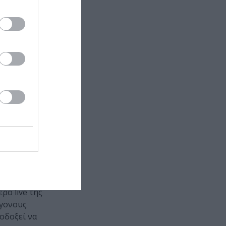
ήμερα, ο Jaul
και δυναμική
α είναι ο
νει στη σκηνή
εμφανίσεις
ική ως μέσο
ικής έκφρασης
τις
ίμενα,
ρο live της
έγονους
οδοξεί να