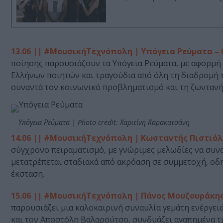
13.06 || #ΜουσικήΤεχνόπολη | Υπόγεια Ρεύματα –
ποίησης παρουσιάζουν τα Υπόγεια Ρεύματα, με αφορμή
Ελλήνων ποιητών και τραγούδια από όλη τη διαδρομή τ
συναντά τον κοινωνικό προβληματισμό και τη ζωντανή
Υπόγεια Ρεύματα | Photo credit: Χαριτίνη Καρακατσάνη
14.06 || #ΜουσικήΤεχνόπολη | Κωσταντής Πιστιό
σύγχρονο πειραματισμό, με γνώριμες μελωδίες να συν
μετατρέπεται σταδιακά από ακρόαση σε συμμετοχή, οδηγ
έκσταση.
15.06 || #ΜουσικήΤεχνόπολη | Πάνος Μουζουράκη
παρουσιάζει μια καλοκαιρινή συναυλία γεμάτη ενέργεια
και τον Αποστόλη Βαλαρούτσο, συνδυάζει αγαπημένα τρ