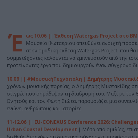
Έ
ως 10.06 || Έκθεση Watergas Project στο Β
Μουσείο Φωταερίου απευθύνει ανοιχτή πρόσκλη
στην ομαδική έκθεση Watergas Project, που θα
συμμετέχοντες καλούνται να εμπνευστούν από την ιστο
προτείνοντας έργα που δημιουργούν έναν σύγχρονο διά
10.06 || #ΜουσικήΤεχνόπολη | Δημήτρης Μυστακίδ
χρόνων μουσικής πορείας, ο Δημήτρης Μυστακίδης στήν
στιγμές που σημάδεψαν τη διαδρομή του. Μαζί με τον
Θνητούς και τον Φώτη Σιώτα, παρουσιάζει μια συναυλί
ενώνει ανθρώπους και ιστορίες.
11-12.06 || EU-CONEXUS Conference 2026: Challenges,
Urban Coastal Development
| Μέσα από ομιλίες, επισ
διεθνής διοργάνωση διερευνά σύγχρονες προκλήσεις πο