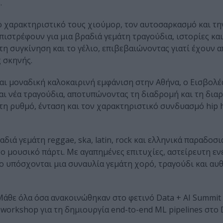
.
ο χαρακτηριστικό τους χιούμορ, τον αυτοσαρκασμό και τη
πιστρέφουν για μια βραδιά γεμάτη τραγούδια, ιστορίες κα
τη συγκίνηση και το γέλιο, επιβεβαιώνοντας γιατί έχουν 
ς σκηνής.
και μοναδική καλοκαιρινή εμφάνιση στην Αθήνα, ο Εισβολέ
και νέα τραγούδια, αποτυπώνοντας τη διαδρομή και τη διαρ
άτη ρυθμό, ένταση και τον χαρακτηριστικό συνδυασμό hip 
διά γεμάτη reggae, ska, latin, rock και ελληνικά παραδοσι
το μουσικό πάρτι. Με αγαπημένες επιτυχίες, αστείρευτη ενέ
 υπόσχονται μια συναυλία γεμάτη χορό, τραγούδι και αυ
Μάθε όλα όσα ανακοινώθηκαν στο φετινό Data + AI Summit
 workshop για τη δημιουργία end-to-end ML pipelines στο D