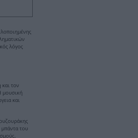
ελοποιημένης
βληματικών
ικός λόγος
 και τον
Η μουσική
γεια και
Μουζουράκης
η μπάντα του
ασμούς,