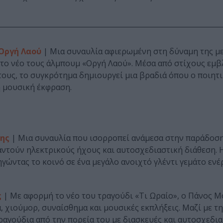
 Οργή Λαού
| Μια συναυλία αφιερωμένη στη δύναμη της μ
 το νέο τους άλμπουμ «Οργή Λαού». Μέσα από στίχους εμ
ους, το συγκρότημα δημιουργεί μια βραδιά όπου ο ποιητ
 μουσική έκφραση.
λης
| Μια συναυλία που ισορροπεί ανάμεσα στην παράδοση
αντούν ηλεκτρικούς ήχους και αυτοσχεδιαστική διάθεση. 
ώντας το κοινό σε ένα μεγάλο ανοιχτό γλέντι γεμάτο ενέρ
ς
| Με αφορμή το νέο του τραγούδι «Τι Ωραίο», ο Πάνος 
, χιούμορ, συναίσθημα και μουσικές εκπλήξεις. Μαζί με τ
αγούδια από την πορεία του με διασκευές και αυτοσχεδι