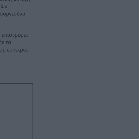
κών
ουργεί ένα
A επιστρέφει
Με τα
pop εμπειρία