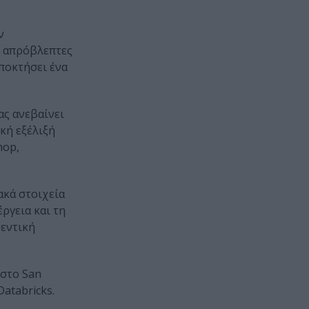
ν
ι απρόβλεπτες
αποκτήσει ένα
ας ανεβαίνει
κή εξέλιξή
hop,
ακά στοιχεία
ργεια και τη
θεντική
 στο San
atabricks.