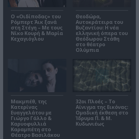
O «Οιδίποδας» του
Θεοδώρα,
Ρόμπερτ Άικ ξανά
Αυτοκράτειρα του
στη Στέγη – Με τους
Βυζαντίου: Η νέα
Νίκο Κουρή & Μαρία
ελληνική όπερα του
Κεχαγιόγλου
Θεόδωρου Στάθη
στο θέατρο
Ολύμπια
Μακμπέθ, της
32οι Πλοές – Το
Κατερίνας
Αίνιγμα της Εικόνας:
Ευαγγελάτου με
Ομαδική έκθεση στο
Γιώργο Γάλλο &
Ίδρυμα Π. & Μ.
Καρυοφυλλιά
Κυδωνιέως
Καραμπέτη στο
Θέατρο Βασιλάκου