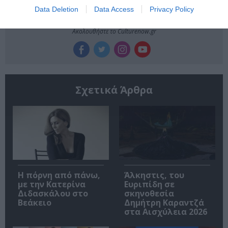
Data Deletion
Data Access
Privacy Policy
Ακολουθήστε το Culturenow.gr
Σχετικά Άρθρα
Η πόρνη από πάνω,
Άλκηστις, του
με την Κατερίνα
Ευριπίδη σε
Διδασκάλου στο
σκηνοθεσία
Βεάκειο
Δημήτρη Καραντζά
στα Αισχύλεια 2026