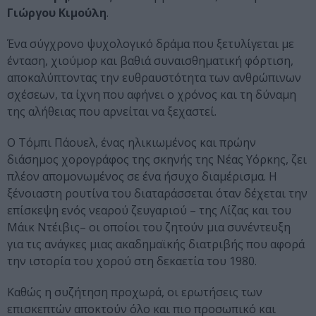
Γιώργου Κιμούλη
.
Ένα σύγχρονο ψυχολογικό δράμα που ξετυλίγεται με
ένταση, χιούμορ και βαθιά συναισθηματική φόρτιση,
αποκαλύπτοντας την ευθραυστότητα των ανθρώπινων
σχέσεων, τα ίχνη που αφήνει ο χρόνος και τη δύναμη
της αλήθειας που αρνείται να ξεχαστεί.
Ο Τόμπι Πάουελ, ένας ηλικιωμένος και πρώην
διάσημος χορογράφος της σκηνής της Νέας Υόρκης, ζει
πλέον απομονωμένος σε ένα ήσυχο διαμέρισμα. Η
ξένοιαστη ρουτίνα του διαταράσσεται όταν δέχεται την
επίσκεψη ενός νεαρού ζευγαριού – της Λίζας και του
Μάικ Ντέιβις– οι οποίοι του ζητούν μια συνέντευξη
για τις ανάγκες μιας ακαδημαϊκής διατριβής που αφορά
την ιστορία του χορού στη δεκαετία του 1980.
Καθώς η συζήτηση προχωρά, οι ερωτήσεις των
επισκεπτών αποκτούν όλο και πιο προσωπικό και