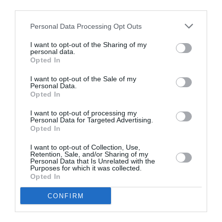
Ακολουθήστε το Culturenow.gr στο
Google News
και
third parties.
μάθετε πρώτοι όλες τις ειδήσεις
Personal Data Processing Opt Outs
Δείτε όλα τα
τελευταία νέα
για την Τέχνη και τον
I want to opt-out of the Sharing of my
Πολιτισμό στο
Culturenow.gr
personal data.
Opted In
Νέοι Διαγωνισμοί
❯
I want to opt-out of the Sale of my
Personal Data.
Opted In
Tags
I want to opt-out of processing my
ΓΙΩΡΓΟΣ ΚΙΜΟΥΛΗΣ
ΔΡΑΜΑ - ΚΟΙΝΩΝΙΚΟ - ΣΥΓΧΡΟΝΟ
Personal Data for Targeted Advertising.
Opted In
ΘΕΑΤΡΙΚΕΣ ΠΑΡΑΣΤΑΣΕΙΣ 2025 – 2026
I want to opt-out of Collection, Use,
Retention, Sale, and/or Sharing of my
Newsletter
Personal Data that Is Unrelated with the
Purposes for which it was collected.
Opted In
Κάθε βδομάδα στο e-mail σας τα τελευταία νέα για
την Τέχνη και τον Πολιτισμό!
CONFIRM