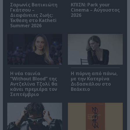
Σαρωνίς Βατικιώτη
ΚΠΙΣΝ: Park your
Γκάτσου –
Cinema – Αύγουστος
Διαφάνειες Ζωής:
2026
Έκθεση στο Katheti
Summer 2026
Η νέα ταινία
Η πόρνη από πάνω,
“Without Blood” της
με την Κατερίνα
Αντζελίνα Τζολί θα
Διδασκάλου στο
κάνει πρεμιέρα τον
Βεάκειο
Σεπτέμβριο