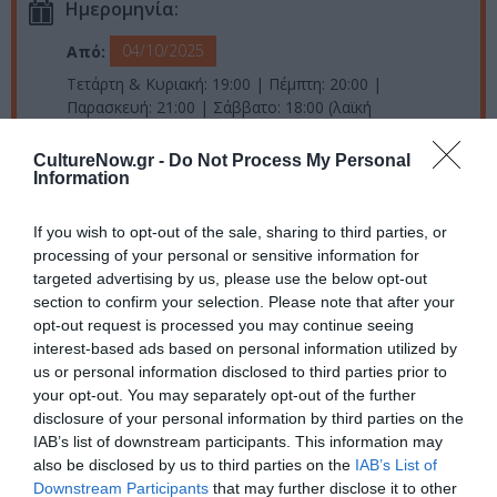
Ημερομηνία:
04/10/2025
Από:
Τετάρτη & Κυριακή: 19:00 | Πέμπτη: 20:00 |
Παρασκευή: 21:00 | Σάββατο: 18:00 (λαϊκή
απογευματινή) & 21:00
CultureNow.gr -
Do Not Process My Personal
Τοποθεσία:
Information
Θέατρο Μουσούρη, Πλατεία Καρύτση 7, Αθήνα
If you wish to opt-out of the sale, sharing to third parties, or
processing of your personal or sensitive information for
Θέατρο Μουσούρη
targeted advertising by us, please use the below opt-out
section to confirm your selection. Please note that after your
Eισιτήρια:
opt-out request is processed you may continue seeing
interest-based ads based on personal information utilized by
Από 13 ευρώ
us or personal information disclosed to third parties prior to
your opt-out. You may separately opt-out of the further
Πληροφορίες / Κρατήσεις:
disclosure of your personal information by third parties on the
Τηλ.: 210 3310936
IAB’s list of downstream participants. This information may
also be disclosed by us to third parties on the
IAB’s List of
Downstream Participants
that may further disclose it to other