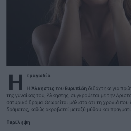
Η
τραγωδία
Η
Άλκηστις
του
Ευριπίδη
διδάχτηκε για πρώτ
της γυναίκας του, Άλκηστης, συγκρούεται με την Αρισ
σατυρικό δράμα. Θεωρείται μάλιστα ότι τη χρονιά που
δράματος, καθώς ακροβατεί μεταξύ μύθου και πραγματικ
Περίληψη