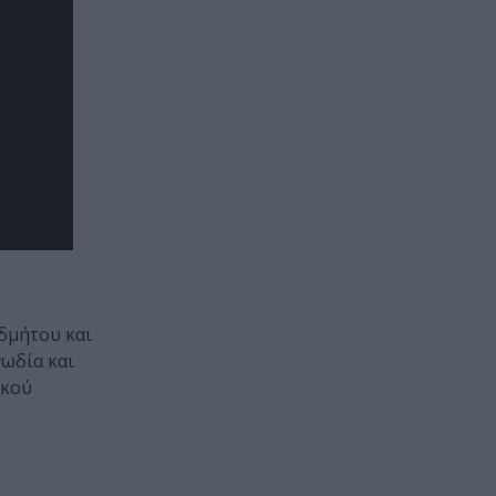
Αδμήτου και
γωδία και
ικού