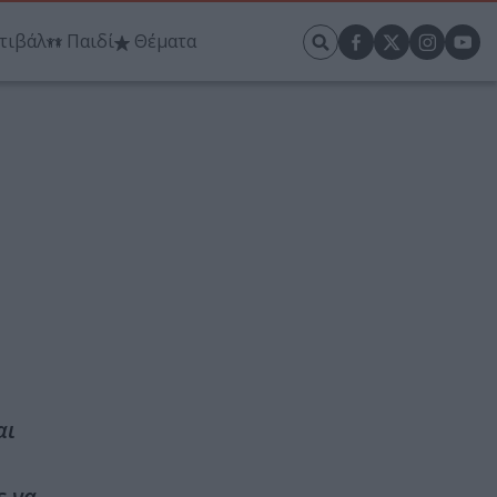
τιβάλ
Παιδί
Θέματα
αι
ε να