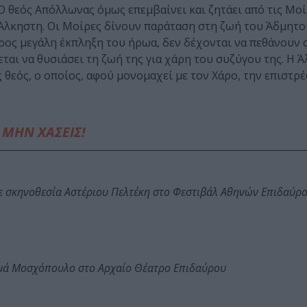
 Ο θεός Απόλλωνας όμως επεμβαίνει και ζητάει από τις Μοί
Άλκηστη. Οι Μοίρες δίνουν παράταση στη ζωή του Άδμητο
Προς μεγάλη έκπληξη του ήρωα, δεν δέχονται να πεθάνουν 
ται να θυσιάσει τη ζωή της για χάρη του συζύγου της. Η Ά
 θεός, ο οποίος, αφού μονομαχεί με τον Χάρο, την επιστρέ
ΜΗΝ ΧΑΣΕΙΣ!
ε σκηνοθεσία Αστέριου Πελτέκη στο Φεστιβάλ Αθηνών Επιδαύρ
ωμά Μοσχόπουλο στο Αρχαίο Θέατρο Επιδαύρου