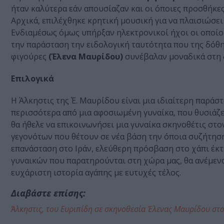
ήταν καλύτερα εάν απουσίαζαν και οι όποιες προσθήκε
Αρχικά, επιλέχθηκε κρητική μουσική για να πλαισιώσει 
Ενδιαμέσως όμως υπήρξαν ηλεκτρονικοί ήχοι οι οποίο
την παράσταση την ειδολογική ταυτότητα που της δόθ
φιγούρες
(Έλενα Μαυρίδου)
συνέβαλαν μοναδικά στη δ
Επιλογικά
Η Άλκηστις της Έ. Μαυρίδου είναι μια ιδιαίτερη παρά
περισσότερα από μια αφοσιωμένη γυναίκα, που θυσιάζετ
θα ήθελε να επικοινωνήσει μια γυναίκα σκηνοθέτις στο
γεγονότων που θέτουν σε νέα βάση την όποια συζήτηση
επανάσταση στο Ιράν, ελεύθερη πρόσβαση στο χάπι έκτ
γυναικών που παρατηρούνται στη χώρα μας, θα ανέμενα 
ευχάριστη ιστορία αγάπης με ευτυχές τέλος.
Διαβάστε επίσης:
Άλκηστις, του Ευριπίδη σε σκηνοθεσία Έλενας Μαυρίδου στ