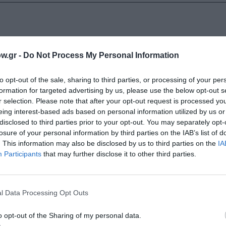
 για τον άνδρα της είχε προσελκύσει το ενδιαφέρον του θ
w.gr -
Do Not Process My Personal Information
έβηκε σε μορφή μπουρλέσκ (δηλαδή διακωμώδηση σοβαρών 
ωριανή εποχή επέλεξε να εστιάσει στον αρκετά κωμικό χ
to opt-out of the sale, sharing to third parties, or processing of your per
ά, μεθυσμένο, γλεντοκόπο Ηρακλή. Παρόλο όμως που το Ευ
formation for targeted advertising by us, please use the below opt-out s
του κάθε άλλο παρά ανάλαφρο είναι. Ο αρχαίος τραγικός θί
r selection. Please note that after your opt-out request is processed y
χρονα τον πόνο και τις σκέψεις μιας νέας συζύγου και μά
eing interest-based ads based on personal information utilized by us or
α ζήσει περισσότερο. Παράλληλα, ανησυχεί για την μελλοντ
disclosed to third parties prior to your opt-out. You may separately opt-
 άλλη γυναίκα, ενώ εκφράζει και κάποια πικρία που ο Άδμ
losure of your personal information by third parties on the IAB’s list of
. This information may also be disclosed by us to third parties on the
IA
 επιστροφή της από τον Κάτω Κόσμο και η νέα αρχή στη σχ
Participants
that may further disclose it to other third parties.
τας αποκλειστικά τον Άδμητο να θέσει τις βάσεις στο νέο
l Data Processing Opt Outs
δραματολογικά, όσο και σκηνοθετικά, όπως συμβαίνει και 
o opt-out of the Sharing of my personal data.