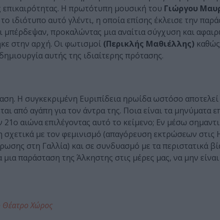
ς επικαιρότητας. Η πρωτότυπη μουσική του
Γιώργου Μαυ
το ιδιότυπο αυτό γλέντι, η οποία επίσης έκλεισε την παρά
ι μπέρδεψαν, προκαλώντας μια αναίτια σύγχυση και αφαι
ηκε στην αρχή. Οι φωτισμοί
(Περικλής Μαθιέλλης)
καθώς 
ημιουργία αυτής της ιδιαίτερης πρότασης.
σταση. Η συγκεκριμένη Ευριπίδεια ηρωίδα ωστόσο αποτελεί
αι από αγάπη για τον άντρα της. Ποια είναι τα μηνύματα 
ν 21ο αιώνα επιλέγοντας αυτό το κείμενο; Εν μέσω σημαντ
 σχετικά με τον φεμινισμό (απαγόρευση εκτρώσεων στις Η.
ρωσης στη Γαλλία) και σε συνδυασμό με τα περιστατικά βί
μια παράσταση της Άλκηστης στις μέρες μας, να μην είναι
ο Θέατρο Χώρος