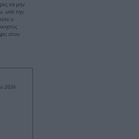
ρες να μην
υ, υπό την
ούτε ο
λκηστις
φει στον
ου 2026