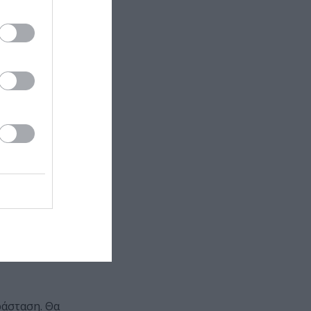
 καθώς οι
ό ένα μακρύ
έχρι τα ρούχα
ριπίδειο μύθο
ούς. Η
 ασπρόμαυρες
ή πρόταση για
ου έργου μέσω
τήρης
ς Λάλος
ήταν
αφέρουσα
ράσταση. Θα