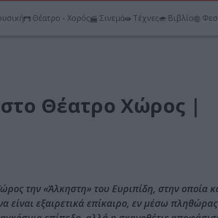
υσική
Θέατρο - Χορός
Σινεμά
Τέχνες
Βιβλίο
Φεσ
 στο Θέατρο Χώρος |
ρος την «Άλκηστη» του Ευριπίδη, στην οποία κ
α είναι εξαιρετικά επίκαιρο, εν μέσω πληθώρας
αγκόσμιο επίπεδο, αλλά η σκηνοθέτις αποφάσισ