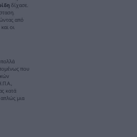
ρίδη
δίχασε.
σταση.
ρώντας από
και οι
 πολλά
επομένως που
ικών
Π.Α.,
ας κατά
 απλώς μια