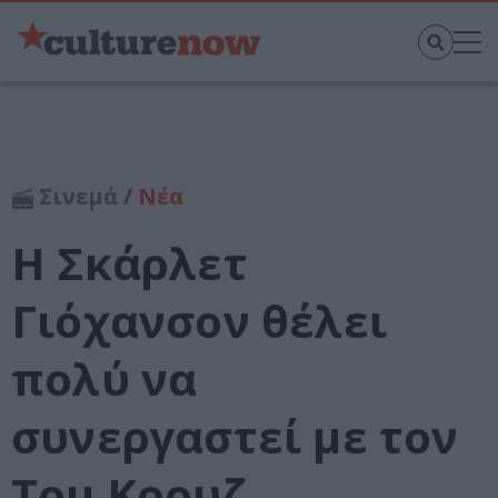
Σινεμά /
Νέα
Η Σκάρλετ
Γιόχανσον θέλει
πολύ να
συνεργαστεί με τον
Τομ Κρουζ