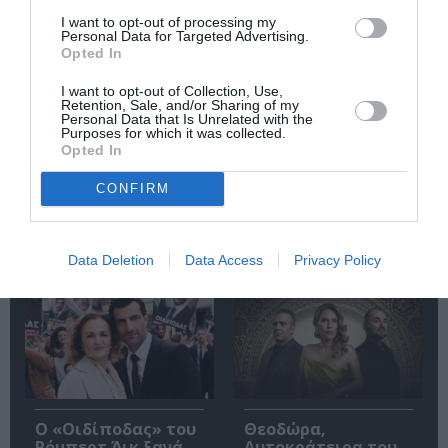
I want to opt-out of processing my
Personal Data for Targeted Advertising.
Opted In
Εισπράξεις πάνω
Η νέα ταινία
I want to opt-out of Collection, Use,
από 1 δισ. δολάρια
“Without Blood” της
Retention, Sale, and/or Sharing of my
για το “Spider-Man:
Αντζελίνα Τζολί θα
Personal Data that Is Unrelated with the
Brand New Day”
κάνει πρεμιέρα τον
Purposes for which it was collected.
Σεπτέμβριο
Opted In
CONFIRM
Δημοφιλή Άρθρα
Data Deletion
Data Access
Privacy Policy
O «Οιδίποδας» του
Θεοδώρα,
Ρόμπερτ Άικ ξανά
Αυτοκράτειρα του