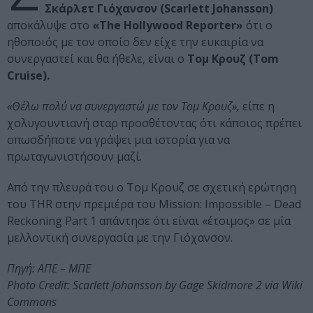
Σκάρλετ Γιόχανσον (Scarlett Johansson)
αποκάλυψε στο
«The Hollywood Reporter»
ότι ο
ηθοποιός με τον οποίο δεν είχε την ευκαιρία να
συνεργαστεί και θα ήθελε, είναι ο
Τομ Κρουζ (Tom
Cruise).
«Θέλω πολύ να συνεργαστώ με τον Τομ Κρουζ»,
είπε η
χολυγουντιανή σταρ προσθέτοντας ότι κάποιος πρέπει
οπωσδήποτε να γράψει μια ιστορία για να
πρωταγωνιστήσουν μαζί.
Από την πλευρά του ο Τομ Κρουζ σε σχετική ερώτηση
του THR στην πρεμιέρα του Mission: Impossible – Dead
Reckoning Part 1 απάντησε ότι είναι «έτοιμος» σε μία
μελλοντική συνεργασία με την Γιόχανσον.
Πηγή: ΑΠΕ – ΜΠΕ
Photo Credit: Scarlett Johansson by Gage Skidmore 2 via Wiki
Commons