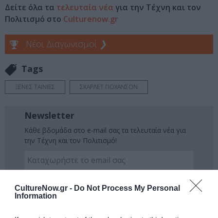
Δείτε όλα τα
τελευταία νέα
για την Τέχνη και τον
Πολιτισμό στο
Culturenow.gr
Νέοι Διαγωνισμοί
❯
Tags
ΞΕΝΕΣ ΤΑΙΝΙΕΣ
ΣΚΑΡΛΕΤ ΓΙΟΧΑΝΣΟΝ
Newsletter
Κάθε βδομάδα στο e-mail σας τα τελευταία νέα για
την Τέχνη και τον Πολιτισμό!
CultureNow.gr -
Do Not Process My Personal
Information
Ακολουθήστε το Culturenow.gr