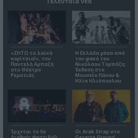
Τελευταία νέα
«ΖΗΤΩ τα λαϊκά
Η Ελλάδα μέσα από
κορίτσια!», του
τον φακό του
Παντελή Αμπαζή
Νικόλαου Τομπάζη:
στο Θέατρο
Έκθεση στο
Ρεματιάς
Μουσείο Πάνου &
Ηλία Ηλιόπουλου
Έρχεται το 5ο
Οι Arab Strap στο
Διεθνές Φεστιβάλ
Gazarte Ground