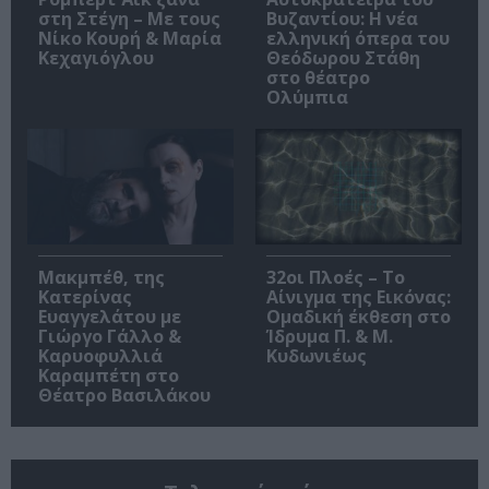
στη Στέγη – Με τους
Βυζαντίου: Η νέα
Νίκο Κουρή & Μαρία
ελληνική όπερα του
Κεχαγιόγλου
Θεόδωρου Στάθη
στο θέατρο
Ολύμπια
Μακμπέθ, της
32οι Πλοές – Το
Κατερίνας
Αίνιγμα της Εικόνας:
Ευαγγελάτου με
Ομαδική έκθεση στο
Γιώργο Γάλλο &
Ίδρυμα Π. & Μ.
Καρυοφυλλιά
Κυδωνιέως
Καραμπέτη στο
Θέατρο Βασιλάκου