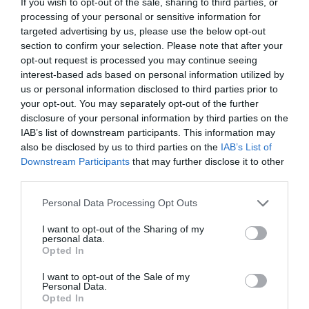
If you wish to opt-out of the sale, sharing to third parties, or
processing of your personal or sensitive information for
targeted advertising by us, please use the below opt-out
section to confirm your selection. Please note that after your
Σχετικά Άρθρα
opt-out request is processed you may continue seeing
interest-based ads based on personal information utilized by
us or personal information disclosed to third parties prior to
your opt-out. You may separately opt-out of the further
disclosure of your personal information by third parties on the
IAB’s list of downstream participants. This information may
also be disclosed by us to third parties on the
IAB’s List of
Downstream Participants
that may further disclose it to other
Η Μισέλ Φάιφερ
Προβολές με
third parties.
αποκάλυψε ότι δεν
ελεύθερη είσοδο
θέλει να
στον Θερινό
Personal Data Processing Opt Outs
πρωταγωνιστήσει
Δημοτικό
ποτέ ξανά σε ταινία
Κινηματογράφο
I want to opt-out of the Sharing of my
Αγίας Παρασκευής |
personal data.
10-16/8
Opted In
I want to opt-out of the Sale of my
Personal Data.
Opted In