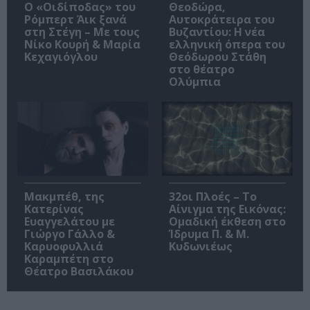
O «Οιδίποδας» του
Θεοδώρα,
Ρόμπερτ Άικ ξανά
Αυτοκράτειρα του
στη Στέγη – Με τους
Βυζαντίου: Η νέα
Νίκο Κουρή & Μαρία
ελληνική όπερα του
Κεχαγιόγλου
Θεόδωρου Στάθη
στο θέατρο
Ολύμπια
Μακμπέθ, της
32οι Πλοές – Το
Κατερίνας
Αίνιγμα της Εικόνας:
Ευαγγελάτου με
Ομαδική έκθεση στο
Γιώργο Γάλλο &
Ίδρυμα Π. & Μ.
Καρυοφυλλιά
Κυδωνιέως
Καραμπέτη στο
Θέατρο Βασιλάκου