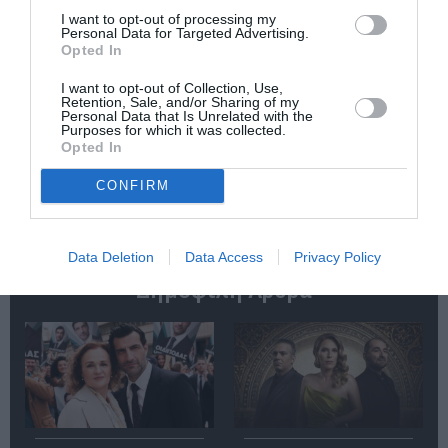
I want to opt-out of processing my
Personal Data for Targeted Advertising.
Opted In
I want to opt-out of Collection, Use,
Retention, Sale, and/or Sharing of my
Μια φορά και ένας
ΚΠΙΣΝ: Park your
Personal Data that Is Unrelated with the
λύκος: Η
Cinema Kids –
Purposes for which it was collected.
Κοκκινοσκουφίτσα
Αύγουστος &
Opted In
στο Ευριπίδειο
Σεπτέμβριος 2026
Θέατρο Σαλαμίνας
CONFIRM
Data Deletion
Data Access
Privacy Policy
Δημοφιλή Άρθρα