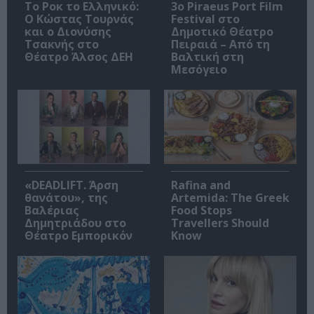
Το Ροκ το Ελληνικό:
3o Piraeus Port Film
Ο Κώστας Τουρνάς
Festival στο
και ο Διονύσης
Δημοτικό Θέατρο
Τσακνής στο
Πειραιά – Από τη
Θέατρο Άλσος ΔΕΗ
Βαλτική στη
Μεσόγειο
«DEADLIFT. Άρση
Rafina and
θανάτου», της
Artemida: The Greek
Βαλέριας
Food Stops
Δημητριάδου στο
Travellers Should
Θέατρο Εμπορικόν
Know