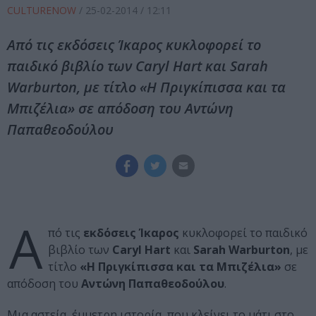
CULTURENOW
/
25-02-2014
/ 12:11
Από τις εκδόσεις Ίκαρος κυκλοφορεί το
παιδικό βιβλίο των Caryl Hart και Sarah
Warburton, με τίτλο «Η Πριγκίπισσα και τα
Μπιζέλια» σε απόδοση του Αντώνη
Παπαθεοδούλου
Α
πό τις
εκδόσεις Ίκαρος
κυκλοφορεί το παιδικό
βιβλίο των
Caryl Hart
και
Sarah Warburton
, με
τίτλο
«Η Πριγκίπισσα και τα Μπιζέλια»
σε
απόδοση του
Αντώνη Παπαθεοδούλου
.
Μια αστεία, έμμετρη ιστορία, που κλείνει το μάτι στο