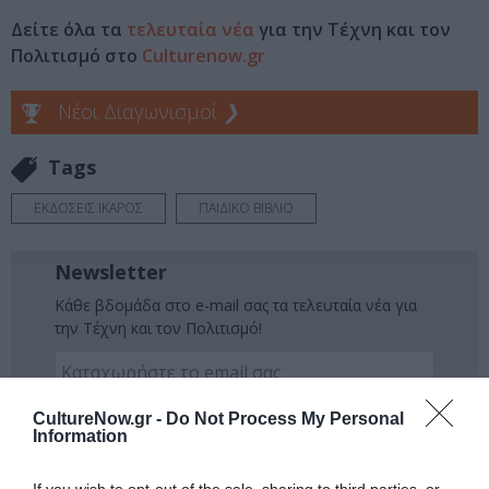
Δείτε όλα τα
τελευταία νέα
για την Τέχνη και τον
Πολιτισμό στο
Culturenow.gr
Νέοι Διαγωνισμοί
❯
Tags
ΕΚΔΟΣΕΙΣ ΙΚΑΡΟΣ
ΠΑΙΔΙΚΟ ΒΙΒΛΙΟ
Newsletter
Κάθε βδομάδα στο e-mail σας τα τελευταία νέα για
την Τέχνη και τον Πολιτισμό!
CultureNow.gr -
Do Not Process My Personal
Information
Ακολουθήστε το Culturenow.gr
If you wish to opt-out of the sale, sharing to third parties, or