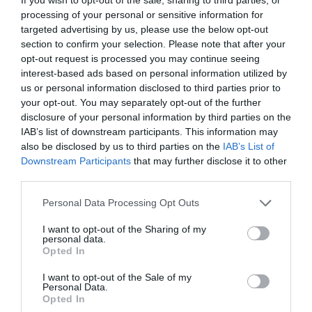
processing of your personal or sensitive information for
targeted advertising by us, please use the below opt-out
section to confirm your selection. Please note that after your
opt-out request is processed you may continue seeing
Σχετικά Άρθρα
interest-based ads based on personal information utilized by
us or personal information disclosed to third parties prior to
your opt-out. You may separately opt-out of the further
disclosure of your personal information by third parties on the
IAB’s list of downstream participants. This information may
also be disclosed by us to third parties on the
IAB’s List of
Downstream Participants
that may further disclose it to other
third parties.
Τα Στενά
Παράξενος βυθός –
Παπούτσια, της
Ο Ψαράς ο
Personal Data Processing Opt Outs
Ζωρζ Σαρή σε
Ποσειδώνας & η
σκηνοθεσία
Αόρατη Γοργόνα,
I want to opt-out of the Sharing of my
Αθανασίας
του Πέτρου Α.
personal data.
Καλογιάννη στον
Καφαντόγια στη
Opted In
Κινηματογράφο
Σαρωνίδα
Αθηναία
I want to opt-out of the Sale of my
Personal Data.
Opted In