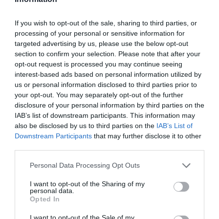
If you wish to opt-out of the sale, sharing to third parties, or
processing of your personal or sensitive information for
Ακολουθήστε το Culturenow.gr
targeted advertising by us, please use the below opt-out
section to confirm your selection. Please note that after your
opt-out request is processed you may continue seeing
interest-based ads based on personal information utilized by
us or personal information disclosed to third parties prior to
Σχετικά Άρθρα
your opt-out. You may separately opt-out of the further
disclosure of your personal information by third parties on the
IAB’s list of downstream participants. This information may
also be disclosed by us to third parties on the
IAB’s List of
Downstream Participants
that may further disclose it to other
third parties.
Personal Data Processing Opt Outs
Η μακρά λίστα με
Έκθεση Βιβλίου
τις υποψηφιότητες
2026 στο Ναύπλιο
I want to opt-out of the Sharing of my
personal data.
για το Βραβείο
Opted In
Booker 2026
I want to opt-out of the Sale of my