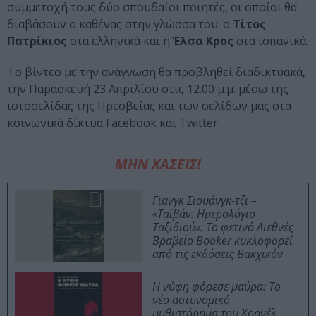
συμμετοχή τους δύο σπουδαίοι ποιητές, οι οποίοι θα
διαβάσουν ο καθένας στην γλώσσα του: ο
Τίτος
Πατρίκιος
στα ελληνικά και η
Έλσα Κρος
στα ισπανικά.
Το βίντεο με την ανάγνωση θα προβληθεί διαδικτυακά,
την Παρασκευή 23 Απριλίου στις 12.00 μ.μ. μέσω της
ιστοσελίδας της Πρεσβείας και των σελίδων μας στα
κοινωνικά δίκτυα Facebook και Twitter
ΜΗΝ ΧΑΣΕΙΣ!
Γιανγκ Σιουάνγκ-τζι –
«Ταϊβάν: Ημερολόγιο
Ταξιδιού»: Το φετινό Διεθνές
Βραβείο Booker κυκλοφορεί
από τις εκδόσεις Βακχικόν
Η νύφη φόρεσε μαύρα: Το
νέο αστυνομικό
μυθιστόρημα του Κορνέλ