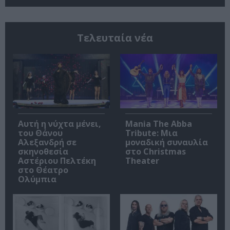
Τελευταία νέα
Αυτή η νύχτα μένει,
Mania The Abba
του Θάνου
Tribute: Μια
Αλεξανδρή σε
μοναδική συναυλία
σκηνοθεσία
στο Christmas
Αστέριου Πελτέκη
Theater
στο Θέατρο
Ολύμπια