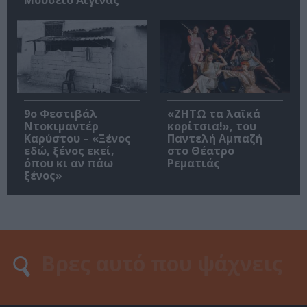
Μουσείο Αίγινας
9ο Φεστιβάλ
«ΖΗΤΩ τα λαϊκά
Ντοκιμαντέρ
κορίτσια!», του
Καρύστου – «Ξένος
Παντελή Αμπαζή
εδώ, ξένος εκεί,
στο Θέατρο
όπου κι αν πάω
Ρεματιάς
ξένος»