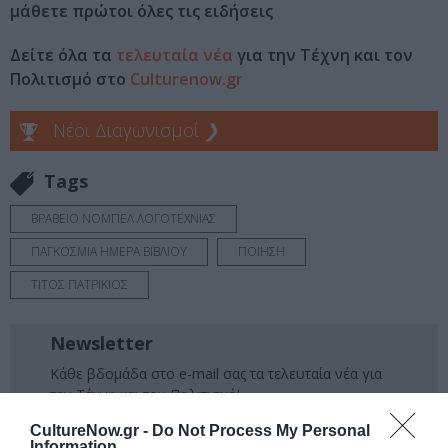
μάθετε πρώτοι όλες τις ειδήσεις
Δείτε όλα τα
τελευταία νέα
για την Τέχνη και τον
Πολιτισμό στο
Culturenow.gr
Νέοι Διαγωνισμοί
❯
Tags
ΒΡΑΒΕΙΟ ΝΟΜΠΕΛ ΛΟΓΟΤΕΧΝΙΑΣ
ΠΑΓΚΟΣΜΙΑ ΗΜΕΡΑ ΒΙΒΛΙΟΥ
ΠΟΙΗΣΗ
ΤΙΤΟΣ ΠΑΤΡΙΚΙΟΣ
Newsletter
Κάθε βδομάδα στο e-mail σας τα τελευταία νέα για
την Τέχνη και τον Πολιτισμό!
CultureNow.gr -
Do Not Process My Personal
Information