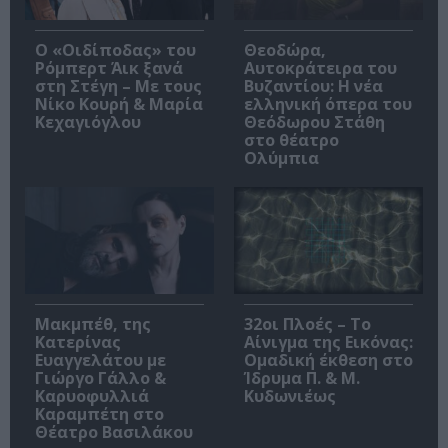
O «Οιδίποδας» του
Θεοδώρα,
Ρόμπερτ Άικ ξανά
Αυτοκράτειρα του
στη Στέγη – Με τους
Βυζαντίου: Η νέα
Νίκο Κουρή & Μαρία
ελληνική όπερα του
Κεχαγιόγλου
Θεόδωρου Στάθη
στο θέατρο
Ολύμπια
Μακμπέθ, της
32οι Πλοές – Το
Κατερίνας
Αίνιγμα της Εικόνας:
Ευαγγελάτου με
Ομαδική έκθεση στο
Γιώργο Γάλλο &
Ίδρυμα Π. & Μ.
Καρυοφυλλιά
Κυδωνιέως
Καραμπέτη στο
Θέατρο Βασιλάκου