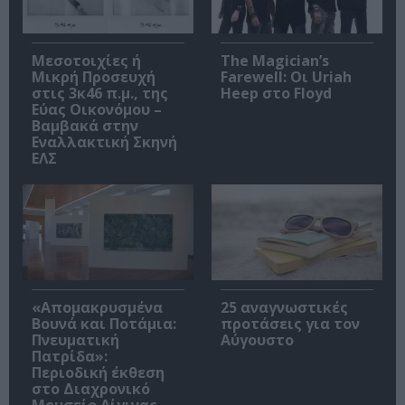
Μεσοτοιχίες ή
The Magician’s
Μικρή Προσευχή
Farewell: Οι Uriah
στις 3κ46 π.μ., της
Heep στο Floyd
Εύας Οικονόμου –
Βαμβακά στην
Εναλλακτική Σκηνή
ΕΛΣ
«Απομακρυσμένα
25 αναγνωστικές
Βουνά και Ποτάμια:
προτάσεις για τον
Πνευματική
Αύγουστο
Πατρίδα»:
Περιοδική έκθεση
στο Διαχρονικό