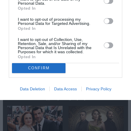
Personal Data.
Opted In
I want to opt-out of processing my
Personal Data for Targeted Advertising.
Opted In
«Παρεμποδίζοντας
Σπύρος Κακατσάκης
I want to opt-out of Collection, Use,
την αποστασία,
– Ανακρίνοντας το
Retention, Sale, and/or Sharing of my
Personal Data that Is Unrelated with the
Ιουλιανά 1965»:
Σκοτάδι:
Purposes for which it was collected.
Παρουσίαση του
Παρουσίαση του
Opted In
βιβλίου στο
βιβλίου στα Public
Μεταξουργείο
Συντάγματος
CONFIRM
Data Deletion
Data Access
Privacy Policy
Δημοφιλή Άρθρα