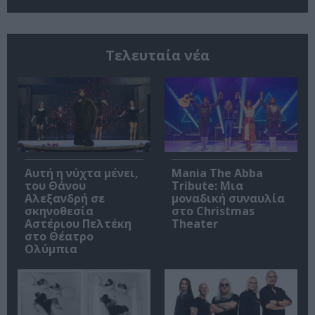
Τελευταία νέα
Αυτή η νύχτα μένει,
Mania The Abba
του Θάνου
Tribute: Μια
Αλεξανδρή σε
μοναδική συναυλία
σκηνοθεσία
στο Christmas
Αστέριου Πελτέκη
Theater
στο Θέατρο
Ολύμπια