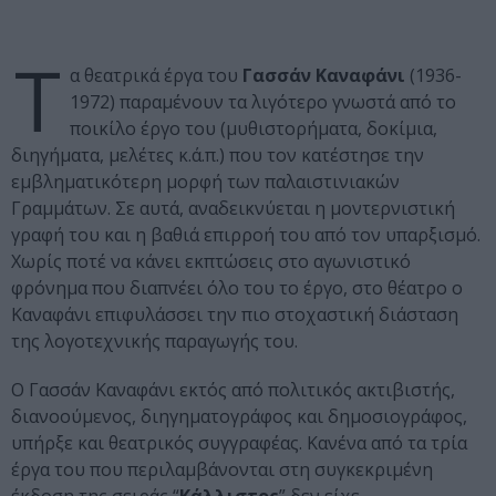
Τ
α θεατρικά έργα του
Γασσάν Καναφάνι
(1936-
1972) παραμένουν τα λιγότερο γνωστά από το
ποικίλο έργο του (μυθιστορήματα, δοκίμια,
διηγήματα, μελέτες κ.ά.π.) που τον κατέστησε την
εμβληματικότερη μορφή των παλαιστινιακών
Γραμμάτων. Σε αυτά, αναδεικνύεται η μοντερνιστική
γραφή του και η βαθιά επιρροή του από τον υπαρξισμό.
Χωρίς ποτέ να κάνει εκπτώσεις στο αγωνιστικό
φρόνημα που διαπνέει όλο του το έργο, στο θέατρο ο
Καναφάνι επιφυλάσσει την πιο στοχαστική διάσταση
της λογοτεχνικής παραγωγής του.
Ο Γασσάν Καναφάνι εκτός από πολιτικός ακτιβιστής,
διανοούμενος, διηγηματογράφος και δημοσιογράφος,
υπήρξε και θεατρικός συγγραφέας. Κανένα από τα τρία
έργα του που περιλαμβάνονται στη συγκεκριμένη