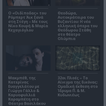
O «Οιδίποδας» του
Θεοδώρα,
Ρόμπερτ Άικ ξανά
Αυτοκράτειρα του
στη Στέγη – Με τους
Βυζαντίου: Η νέα
Νίκο Κουρή & Μαρία
ελληνική όπερα του
Κεχαγιόγλου
Θεόδωρου Στάθη
στο θέατρο
Ολύμπια
Μακμπέθ, της
32οι Πλοές – Το
Κατερίνας
Αίνιγμα της Εικόνας:
Ευαγγελάτου με
Ομαδική έκθεση στο
Γιώργο Γάλλο &
Ίδρυμα Π. & Μ.
Καρυοφυλλιά
Κυδωνιέως
Καραμπέτη στο
Θέατρο Βασιλάκου