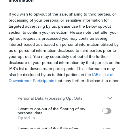
ISBN: 978-960-278-260-6 | Μετάφραση: Ναουζάτ Χαντίντ
Information
If you wish to opt-out of the sale, sharing to third parties, or
Ακολουθήστε το Culturenow.gr στο
Google News
και
processing of your personal or sensitive information for
μάθετε πρώτοι όλες τις ειδήσεις
targeted advertising by us, please use the below opt-out
section to confirm your selection. Please note that after your
Δείτε όλα τα
τελευταία νέα
για την Τέχνη και τον
opt-out request is processed you may continue seeing
Πολιτισμό στο
Culturenow.gr
interest-based ads based on personal information utilized by
us or personal information disclosed to third parties prior to
your opt-out. You may separately opt-out of the further
Νέοι Διαγωνισμοί
❯
disclosure of your personal information by third parties on the
IAB’s list of downstream participants. This information may
Tags
also be disclosed by us to third parties on the
IAB’s List of
Downstream Participants
that may further disclose it to other
ΞΕΝΟΙ ΣΥΓΓΡΑΦΕΙΣ
third parties.
Personal Data Processing Opt Outs
Newsletter
Κάθε βδομάδα στο e-mail σας τα τελευταία νέα για
I want to opt-out of the Sharing of my
personal data.
την Τέχνη και τον Πολιτισμό!
Opted In
I want to opt-out of the Sale of my