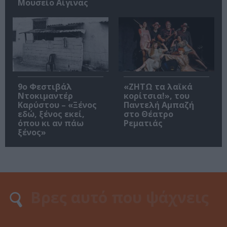
Μουσείο Αίγινας
9ο Φεστιβάλ
«ΖΗΤΩ τα λαϊκά
Ντοκιμαντέρ
κορίτσια!», του
Καρύστου – «Ξένος
Παντελή Αμπαζή
εδώ, ξένος εκεί,
στο Θέατρο
όπου κι αν πάω
Ρεματιάς
ξένος»