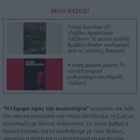
ΜΗΝ ΧΑΣΕΙΣ!
Γιανγκ Σιουάνγκ-τζι –
«Ταϊβάν: Ημερολόγιο
Ταξιδιού»: Το φετινό Διεθνές
Βραβείο Booker κυκλοφορεί
από τις εκδόσεις Βακχικόν
Η νύφη φόρεσε μαύρα: Το
νέο αστυνομικό
μυθιστόρημα του Κορνέλ
Γούλριτς
“Η Γέφυρα προς την αιωνιότητα”
ανατρέπει και πάλι
την οπτική γωνία από την οποία εξετάζουμε τη ζωή ως
συνύπαρξη με άλλους ανθρώπους. Σε ποιον βαθμό η
λογική επαρκεί για να συνδεθούμε με τους άλλους,
μπορούν η πίστη και η εμπιστοσύνη να καταστούν