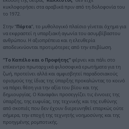
έκδοση της σειράς “
Κάλλιστος
” δεν είχε
κυκλοφορήσει στα αραβικά πριν από τη δολοφονία του
το 1972.
Στην “
Πόρτα
“, το μυθολογικό πλαίσιο γίνεται όχημα για
να εκφραστεί η υπαρξιακή αγωνία του ασυμβίβαστου
ανθρώπου. Η αξιοπρέπεια και η ελευθερία
αποδεικνύονται προτιμότερες από την επιβίωση.
“Το Καπέλο και ο Προφήτης”
φέρνει και πάλι στο
επίκεντρο πρωταρχικά φιλοσοφικά ερωτήματα για τη
ζωή, προτείνει αλλά και αμφισβητεί παραδοσιακούς
ορισμούς της ίδιας της ύπαρξης προκαλώντας το κοινό
να πάρει θέση για την αξία του βίου και της
δημιουργίας. Ο Καναφάνι προσεγγίζει τις έννοιες της
ύπαρξης, της ευφυΐας, της τεχνικής και της ευθύνης
από σκοπιές που δεν έχουν διερευνηθεί επαρκώς ούτε
σήμερα, την εποχή της τεχνητής νοημοσύνης και της
προηγμένης ρομποτικής.