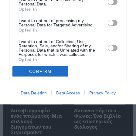
Personal Data.
Opted In
I want to opt-out of processing my
Ακολουθήστε το Culturenow.gr
Personal Data for Targeted Advertising.
Opted In
I want to opt-out of Collection, Use,
Retention, Sale, and/or Sharing of my
Personal Data that Is Unrelated with the
Purposes for which it was collected.
Σχετικά Άρθρα
Opted In
CONFIRM
Data Deletion
Data Access
Privacy Policy
Αυτοβιογραφία
Αντόνιο Πόρτσια –
ενός πτώματος: Μια
Φωνές: Ένα βιβλίο
συλλογή
ως εσωτερικός
διηγημάτων του
διάλογος
Σιγκισμούντ