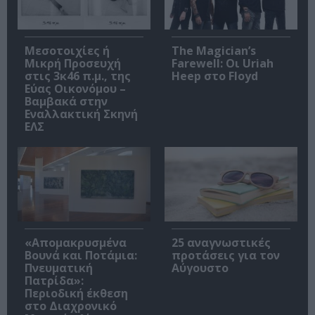
Μεσοτοιχίες ή
The Magician’s
Μικρή Προσευχή
Farewell: Οι Uriah
στις 3κ46 π.μ., της
Heep στο Floyd
Εύας Οικονόμου –
Βαμβακά στην
Εναλλακτική Σκηνή
ΕΛΣ
«Απομακρυσμένα
25 αναγνωστικές
Βουνά και Ποτάμια:
προτάσεις για τον
Πνευματική
Αύγουστο
Πατρίδα»:
Περιοδική έκθεση
στο Διαχρονικό