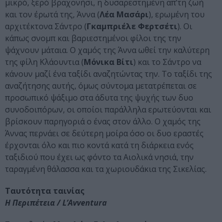
μικρό, ξερό βραχονήσι, η δυσαρεστημένη απ’τη ζωή
και τον έρωτά της, Άννα (
Λέα Μασάρι
), ερωμένη του
αρχιτέκτονα Σάντρο (
Γκαμπριέλε Φερτσέτι
). Οι
κάπως σνομπ και βαριεστημένοι φίλοι της την
ψάχνουν μάταια. Ο χαμός της Άννα ωθεί την καλύτερη
της φίλη Κλάουντια (
Μόνικα Βίτι
) και το Σάντρο να
κάνουν μαζί ένα ταξίδι αναζητώντας την. Το ταξίδι της
αναζήτησης αυτής, όμως σύντομα μετατρέπεται σε
προσωπικό ψάξιμο στα άδυτα της ψυχής των δυο
συνοδοιπόρων, οι οποίοι παράλληλα ερωτεύονται και
βρίσκουν παρηγοριά ο ένας στον άλλο. Ο χαμός της
Άννας περνάει σε δεύτερη μοίρα όσο οι δυο εραστές
έρχονται όλο και πιο κοντά κατά τη διάρκεια ενός
ταξιδιού που έχει ως φόντο τα Αιολικά νησιά, την
ταραγμένη θάλασσα και τα χωριουδάκια της Σικελίας.
Ταυτότητα ταινίας
Η Περιπέτεια / L’Avventura