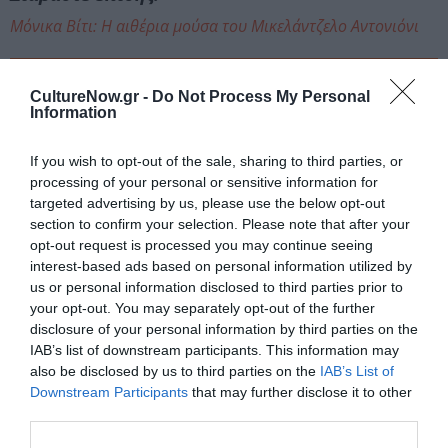
Μόνικα Βίτι: Η αιθέρια μούσα του Μικελάντζελο Αντονιόνι
Ταυτότητα
CultureNow.gr -
Do Not Process My Personal
Information
20 Ιουλίου στους κινηματογράφους από τη New Star
If you wish to opt-out of the sale, sharing to third parties, or
Ακολουθήστε το Culturenow.gr στο
Google News
και
processing of your personal or sensitive information for
μάθετε πρώτοι όλες τις ειδήσεις
targeted advertising by us, please use the below opt-out
section to confirm your selection. Please note that after your
opt-out request is processed you may continue seeing
Δείτε όλα τα
τελευταία νέα
για την Τέχνη και τον
interest-based ads based on personal information utilized by
Πολιτισμό στο
Culturenow.gr
us or personal information disclosed to third parties prior to
your opt-out. You may separately opt-out of the further
Νέοι Διαγωνισμοί
❯
disclosure of your personal information by third parties on the
IAB’s list of downstream participants. This information may
Tags
also be disclosed by us to third parties on the
IAB’s List of
Downstream Participants
that may further disclose it to other
ΔΡΑΜΑΤΙΚΗ - ΚΟΙΝΩΝΙΚΗ
third parties.
ΝΕΕΣ ΤΑΙΝΙΕΣ - ΤΑΙΝΙΕΣ ΤΗΣ ΕΒΔΟΜΑΔΑΣ
ΞΕΝΕΣ ΤΑΙΝΙΕΣ