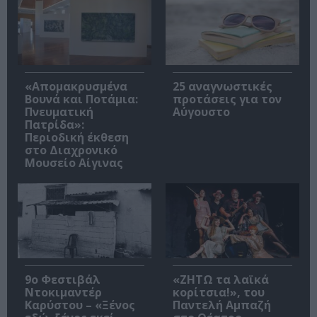
«Απομακρυσμένα
25 αναγνωστικές
Βουνά και Ποτάμια:
προτάσεις για τον
Πνευματική
Αύγουστο
Πατρίδα»:
Περιοδική έκθεση
στο Διαχρονικό
Μουσείο Αίγινας
9ο Φεστιβάλ
«ΖΗΤΩ τα λαϊκά
Ντοκιμαντέρ
κορίτσια!», του
Καρύστου – «Ξένος
Παντελή Αμπαζή