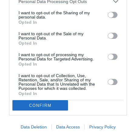
Personal Data Processing Opt Outs
ΣΙΝΕΦΙΛ
I want to opt-out of the Sharing of my
personal data.
Opted In
Newsletter
I want to opt-out of the Sale of my
Κάθε βδομάδα στο e-mail σας τα τελευταία νέα για
Personal Data.
την Τέχνη και τον Πολιτισμό!
Opted In
I want to opt-out of processing my
Personal Data for Targeted Advertising.
Opted In
I want to opt-out of Collection, Use,
Retention, Sale, and/or Sharing of my
Ακολουθήστε το Culturenow.gr
Personal Data that Is Unrelated with the
Purposes for which it was collected.
Opted In
CONFIRM
Σχετικά Άρθρα
Data Deletion
Data Access
Privacy Policy