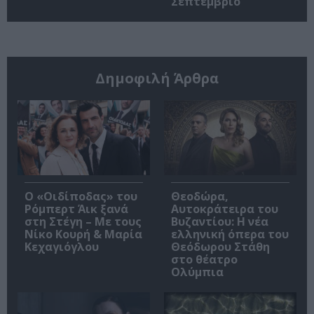
Σεπτέμβριο
Δημοφιλή Άρθρα
O «Οιδίποδας» του
Θεοδώρα,
Ρόμπερτ Άικ ξανά
Αυτοκράτειρα του
στη Στέγη – Με τους
Βυζαντίου: Η νέα
Νίκο Κουρή & Μαρία
ελληνική όπερα του
Κεχαγιόγλου
Θεόδωρου Στάθη
στο θέατρο
Ολύμπια