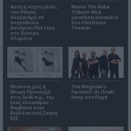
Αυτή η νύχτα μένει,
Mania The Abba
του Θάνου
Tribute: Μια
Αλεξανδρή σε
μοναδική συναυλία
σκηνοθεσία
στο Christmas
Αστέριου Πελτέκη
Theater
στο Θέατρο
Ολύμπια
Μεσοτοιχίες ή
The Magician’s
Μικρή Προσευχή
Farewell: Οι Uriah
στις 3κ46 π.μ., της
Heep στο Floyd
Εύας Οικονόμου –
Βαμβακά στην
Εναλλακτική Σκηνή
ΕΛΣ