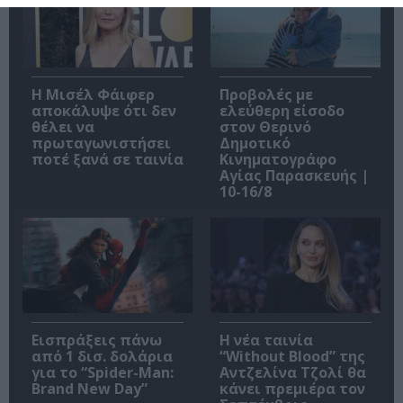
Η Μισέλ Φάιφερ
Προβολές με
αποκάλυψε ότι δεν
ελεύθερη είσοδο
θέλει να
στον Θερινό
πρωταγωνιστήσει
Δημοτικό
ποτέ ξανά σε ταινία
Κινηματογράφο
Αγίας Παρασκευής |
10-16/8
Εισπράξεις πάνω
Η νέα ταινία
από 1 δισ. δολάρια
“Without Blood” της
για το “Spider-Man:
Αντζελίνα Τζολί θα
Brand New Day”
κάνει πρεμιέρα τον