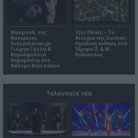
Μακμπέθ, της
32οι Πλοές – Το
Κατερίνας
Αίνιγμα της Εικόνας:
Ευαγγελάτου με
Ομαδική έκθεση στο
Γιώργο Γάλλο &
Ίδρυμα Π. & Μ.
Καρυοφυλλιά
Κυδωνιέως
Καραμπέτη στο
Θέατρο Βασιλάκου
Τελευταία νέα