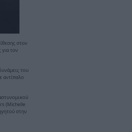
πίθεσης στον
 για τον
δυνάμεις του
ε αντίπαλο
 αστυνομικού
rs (Michelle
ηγητού στην