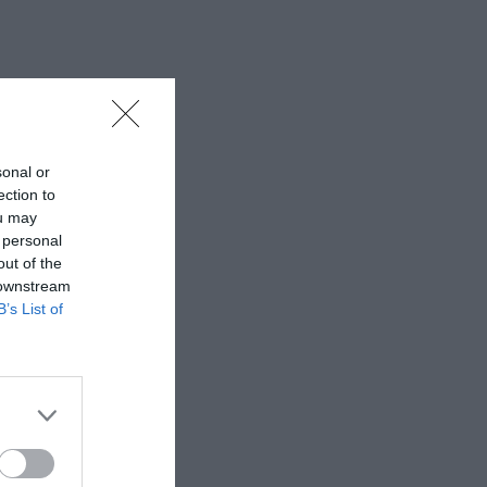
sonal or
ection to
ou may
 personal
out of the
 downstream
B’s List of