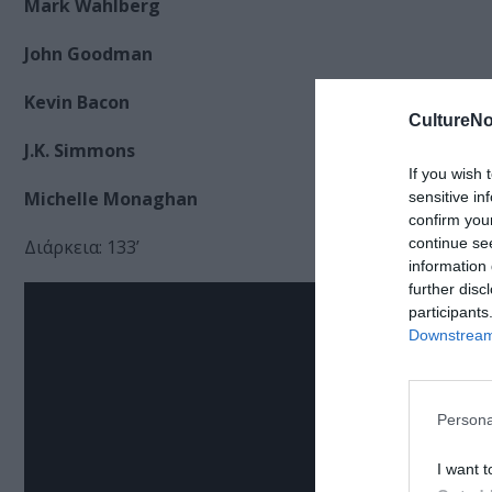
Mark Wahlberg
John Goodman
Kevin Bacon
CultureNo
J.K. Simmons
If you wish 
Michelle Monaghan
sensitive in
confirm you
continue se
Διάρκεια: 133’
information 
further disc
participants
Downstream 
Persona
I want t