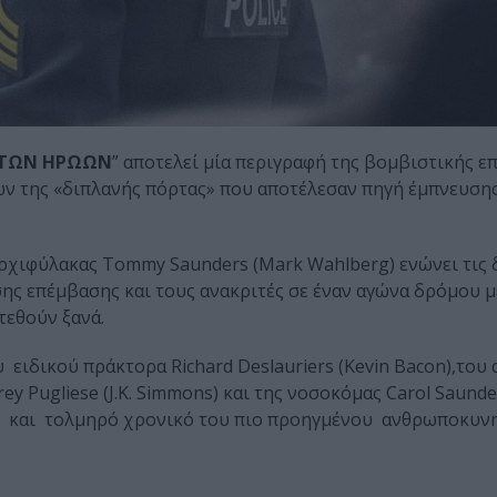
 ΤΩΝ ΗΡΩΩΝ
” αποτελεί μία περιγραφή της βομβιστικής ε
ν της «διπλανής πόρτας» που αποτέλεσαν πηγή έμπνευσης
αρχιφύλακας Tommy Saunders (Mark Wahlberg) ενώνει τις 
ης επέμβασης και τους ανακριτές σε έναν αγώνα δρόμου μ
τεθούν ξανά.
 ειδικού πράκτορα Richard Deslauriers (Kevin Bacon),του
ey Pugliese (J.K. Simmons) και της νοσοκόμας Carol Saunde
ς και τολμηρό χρονικό του πιο προηγμένου ανθρωποκυν