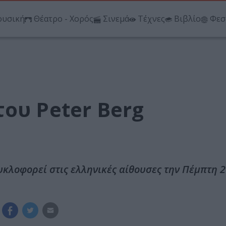
υσική
Θέατρο - Χορός
Σινεμά
Τέχνες
Βιβλίο
Φεσ
ου Peter Berg
κυκλοφορεί στις ελληνικές αίθουσες την Πέμπτη 