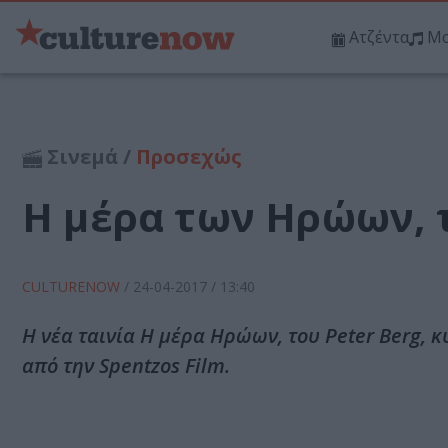
Ατζέντα
Μο
Σινεμά /
Προσεχώς
Η μέρα των Ηρώων, τ
CULTURENOW
/
24-04-2017
/ 13:40
Η νέα ταινία Η μέρα Ηρώων, του Peter Berg, 
από την Spentzos Film.