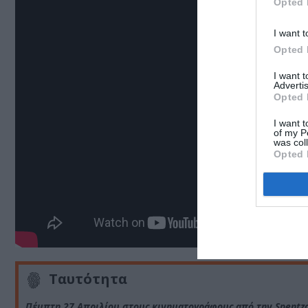
Opted 
I want t
Opted 
I want 
Advertis
Opted 
I want t
of my P
was col
Opted 
Ταυτότητα
Πέμπτη 27 Απριλίου στους κινηματογράφους από την Spentzo