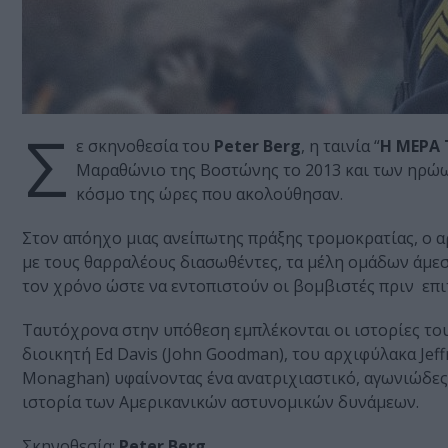
Σ
ε σκηνοθεσία του
Peter
Berg
, η ταινία “
Η ΜΕΡΑ
Μαραθώνιο της Βοστώνης το 2013 και των ηρώω
κόσμο της ώρες που ακολούθησαν.
Στον απόηχο μιας ανείπωτης πράξης τρομοκρατίας, ο 
με τους θαρραλέους διασωθέντες, τα μέλη ομάδων άμεσ
τον χρόνο ώστε να εντοπιστούν οι βομβιστές πριν επι
Ταυτόχρονα στην υπόθεση εμπλέκονται οι ιστορίες του
διοικητή Ed Davis (John Goodman), του αρχιφύλακα Jeffr
Monaghan) υφαίνοντας ένα ανατριχιαστικό, αγωνιώδε
ιστορία των Αμερικανικών αστυνομικών δυνάμεων.
Σκηνοθεσία:
Peter Berg