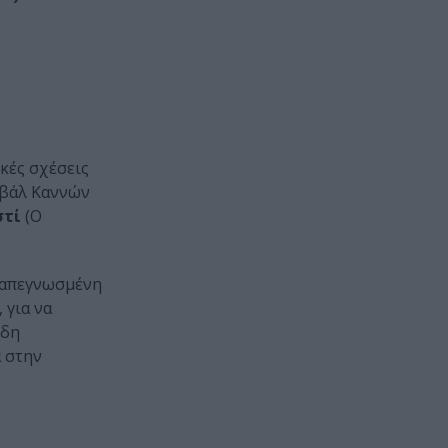
κές σχέσεις
τιβάλ Καννών
στί
(Ο
ν απεγνωσμένη
 για να
ήδη
ά στην