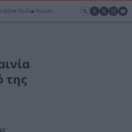
τιβάλ
Παιδί
Θέματα
αινία
ό της
υς