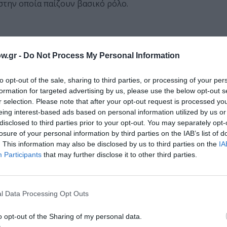
στην οποία παίζουν βασικό ρόλο.
 στο Soureh Film University, σκηνοθέτησε αρχικά τρεις μ
w.gr -
Do Not Process My Personal Information
ε πάνω από 100 βραβεία παγκοσμίως. Το μεγάλου μήκους ν
 και Σεναρίου στο Διεθνές Φεστιβάλ Κινηματογράφου Fajr το
to opt-out of the sale, sharing to third parties, or processing of your per
του, 6.5 Εκτός Ελέγχου (2019), έκανε πρεμιέρα στο τμήμα 
formation for targeted advertising by us, please use the below opt-out s
άρ Καλύτερης Ξένης Ταινίας και κέρδισε το Βραβείο Σκηνο
r selection. Please note that after your opt-out request is processed y
ι τα Αδέρφια της είναι η τρίτη μεγάλου μήκους ταινία του
eing interest-based ads based on personal information utilized by us or
disclosed to third parties prior to your opt-out. You may separately opt-
losure of your personal information by third parties on the IAB’s list of
. This information may also be disclosed by us to third parties on the
IA
Participants
that may further disclose it to other third parties.
l Data Processing Opt Outs
o opt-out of the Sharing of my personal data.