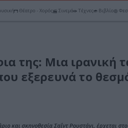
υσική
Θέατρο - Χορός
Σινεμά
Τέχνες
Βιβλίο
Φεσ
ια της: Μια ιρανική τ
που εξερευνά το θεσμ
νάριο και σκηνοθεσία Σαΐντ Ρουστάγι, έρχεται στο