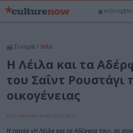
Ατζέντα
Μο
Σινεμά /
Νέα
Η Λέιλα και τα Αδέρφ
του Σαΐντ Ρουστάγι 
οικογένειας
CULTURENOW
/
20-03-2023
/ 16:23
Η ταινία «Η Λέιλα και τα Αδέρφια της», σε σε