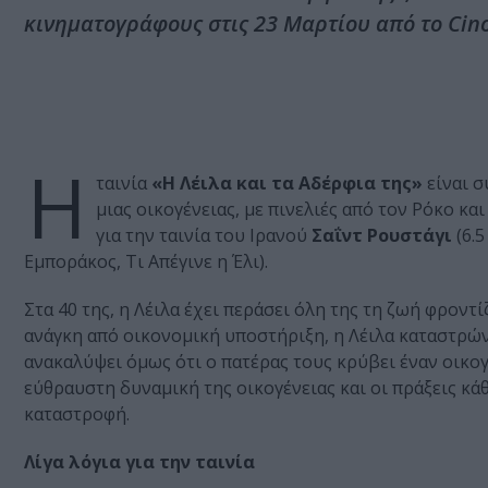
κινηματογράφους στις 23 Μαρτίου από το Cin
Η
ταινία
«Η Λέιλα και τα Αδέρφια της»
είναι σ
μιας οικογένειας, με πινελιές από τον Ρόκο κ
για την ταινία του Ιρανού
Σαΐντ Ρουστάγι
(6.
Εμποράκος, Τι Απέγινε η Έλι).
Στα 40 της, η Λέιλα έχει περάσει όλη της τη ζωή φροντ
ανάγκη από οικονομική υποστήριξη, η Λέιλα καταστρώνε
ανακαλύψει όμως ότι ο πατέρας τους κρύβει έναν οικο
εύθραυστη δυναμική της οικογένειας και οι πράξεις κά
καταστροφή.
Λίγα λόγια για την ταινία