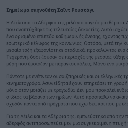
Σημείωμα σκηνοθέτη Σαΐντ Ρουστάγι
Η Λέιλα και τα Αδέρφια της μιλά για παγκόσμια θέματα.
που αναπτύχθηκε τις τελευταίες δεκαετίες. Αυτό ισχύει 
ένα ορισμένο επίπεδο καθημερινής άνεσης, έχοντας π.χ
εσωτερικό κέλυφος της κοινωνίας. Ωστόσο, μετά την κ
μεσαία τάξη εξαφανίστηκε σταδιακά, προκαλώντας ένα 
Τεχεράνη, όσοι ζούσαν σε περιοχές της μεσαίας τάξης
μέρη που έμοιαζαν με παραγκουπόλεις. Μόνο ένα μικρ
Πάντοτε με ενέπνεαν οι σαιξπηρικές και οι ελληνικές 
κινηματογράφο. Ασυνείδητα έχουν επηρεάσει τη γραφή 
μόνο όταν μοιάζει με τραγωδία. Δεν μου προκαλεί ενδι
ο ίδιος τα βάσανα των ηρώων. Αυτό προσπαθώ να αναπτ
σχεδόν πάντα από πράγματα που έχω δει, και που με εξ
Για τη Λέιλα και τα Αδέρφια της, εμπνεύστηκα από την 
αδερφός αντιπροσωπεύει μεν μια συγκεκριμένη πτυχή τ