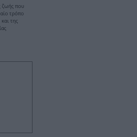
ς ζωής που
δαίο τρόπο
 και της
ίας