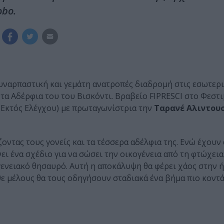
obo.
υναρπαστική και γεμάτη ανατροπές διαδρομή στις εσωτερι
αι τα Αδέρφια του του Βισκόντι. Βραβείο FIPRESCI στο Φεσ
5 Εκτός Ελέγχου) με πρωταγωνίστρια την
Ταρανέ Αλιντου
ίζοντας τους γονείς και τα τέσσερα αδέλφια της. Ενώ έχου
ι ένα σχέδιο για να σώσει την οικογένεια από τη φτώχεια,
γενειακό θησαυρό. Αυτή η αποκάλυψη θα φέρει χάος στην 
θε μέλους θα τους οδηγήσουν σταδιακά ένα βήμα πιο κοντ