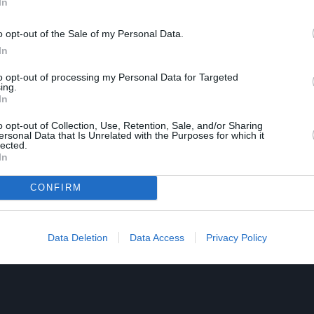
In
o opt-out of the Sale of my Personal Data.
αμίμι, Ναβίντ Μοχαμαντζάντεχ, Πεϊμάν Μοααντί
In
to opt-out of processing my Personal Data for Targeted
ing.
In
o opt-out of Collection, Use, Retention, Sale, and/or Sharing
ersonal Data that Is Unrelated with the Purposes for which it
lected.
In
CONFIRM
Data Deletion
Data Access
Privacy Policy