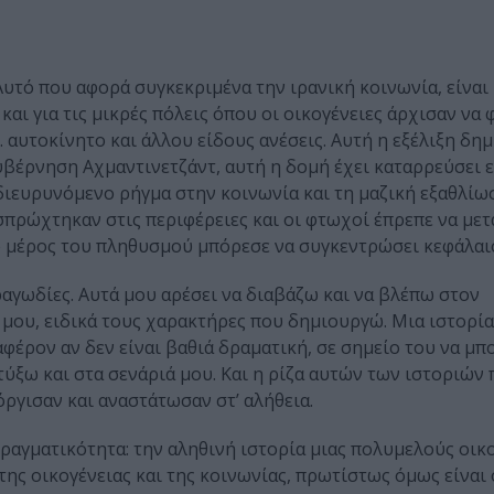
 Αυτό που αφορά συγκεκριμένα την ιρανική κοινωνία, είναι
και για τις μικρές πόλεις όπου οι οικογένειες άρχισαν να
. αυτοκίνητο και άλλου είδους ανέσεις. Αυτή η εξέλιξη δη
υβέρνηση Αχμαντινετζάντ, αυτή η δομή έχει καταρρεύσει ε
διευρυνόμενο ρήγμα στην κοινωνία και τη μαζική εξαθλίωσ
 σπρώχτηκαν στις περιφέρειες και οι φτωχοί έπρεπε να με
ό μέρος του πληθυσμού μπόρεσε να συγκεντρώσει κεφάλαι
τραγωδίες. Αυτά μου αρέσει να διαβάζω και να βλέπω στον
μου, ειδικά τους χαρακτήρες που δημιουργώ. Μια ιστορία 
αφέρον αν δεν είναι βαθιά δραματική, σε σημείο του να μ
ύξω και στα σενάριά μου. Και η ρίζα αυτών των ιστοριών
όργισαν και αναστάτωσαν στ’ αλήθεια.
πραγματικότητα: την αληθινή ιστορία μιας πολυμελούς οικο
ης οικογένειας και της κοινωνίας, πρωτίστως όμως είναι 