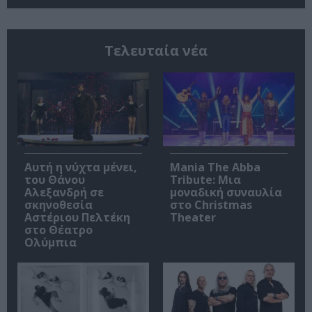
Τελευταία νέα
Αυτή η νύχτα μένει,
Mania The Abba
του Θάνου
Tribute: Μια
Αλεξανδρή σε
μοναδική συναυλία
σκηνοθεσία
στο Christmas
Αστέριου Πελτέκη
Theater
στο Θέατρο
Ολύμπια