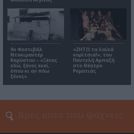
9ο Φεστιβάλ
«ΖΗΤΩ τα λαϊκά
Ντοκιμαντέρ
κορίτσια!», του
Καρύστου – «Ξένος
Παντελή Αμπαζή
εδώ, ξένος εκεί,
στο Θέατρο
όπου κι αν πάω
Ρεματιάς
ξένος»