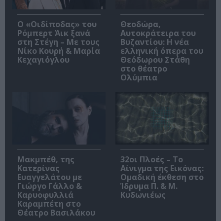
O «Οιδίποδας» του
Θεοδώρα,
Ρόμπερτ Άικ ξανά
Αυτοκράτειρα του
στη Στέγη – Με τους
Βυζαντίου: Η νέα
Νίκο Κουρή & Μαρία
ελληνική όπερα του
Κεχαγιόγλου
Θεόδωρου Στάθη
στο θέατρο
Ολύμπια
Μακμπέθ, της
32οι Πλοές – Το
Κατερίνας
Αίνιγμα της Εικόνας:
Ευαγγελάτου με
Ομαδική έκθεση στο
Γιώργο Γάλλο &
Ίδρυμα Π. & Μ.
Καρυοφυλλιά
Κυδωνιέως
Καραμπέτη στο
Θέατρο Βασιλάκου