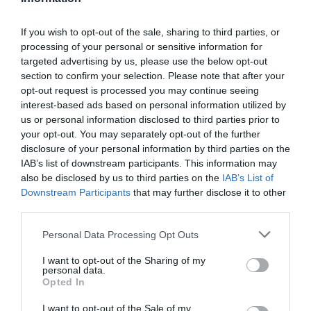
μάθετε πρώτοι όλες τις ειδήσεις
If you wish to opt-out of the sale, sharing to third parties, or
Δείτε όλα τα
τελευταία νέα
για την Τέχνη και τον
processing of your personal or sensitive information for
Πολιτισμό στο
Culturenow.gr
targeted advertising by us, please use the below opt-out
section to confirm your selection. Please note that after your
Νέοι Διαγωνισμοί
❯
opt-out request is processed you may continue seeing
interest-based ads based on personal information utilized by
us or personal information disclosed to third parties prior to
Tags
your opt-out. You may separately opt-out of the further
disclosure of your personal information by third parties on the
ΑΓΓΛΙΚΑΝΙΚΗ ΕΚΚΛΗΣΙΑ
ΕΝΤΕΧΝΟ - ΛΑΪΚΟ - ΠΑΡΑΔΟΣΙΑΚΗ
IAB’s list of downstream participants. This information may
ΚΟΡΙΝΑ ΛΕΓΑΚΗ
ΣΥΝΑΥΛΙΕΣ 2018
also be disclosed by us to third parties on the
IAB’s List of
Downstream Participants
that may further disclose it to other
ΧΡΙΣΤΟΥΓΕΝΝΙΑΤΙΚΕΣ ΕΚΔΗΛΩΣΕΙΣ 2018 - 2019
third parties.
Personal Data Processing Opt Outs
Newsletter
Κάθε βδομάδα στο e-mail σας τα τελευταία νέα για
I want to opt-out of the Sharing of my
personal data.
την Τέχνη και τον Πολιτισμό!
Opted In
I want to opt-out of the Sale of my