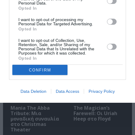
Personal Data.
Opted In
I want to opt-out of processing my
Ακολουθήστε το Culturenow.gr
Personal Data for Targeted Advertising.
Opted In
I want to opt-out of Collection, Use,
Retention, Sale, and/or Sharing of my
Personal Data that Is Unrelated with the
Purposes for which it was collected.
Σχετικά Άρθρα
Opted In
CONFIRM
Data Deletion
Data Access
Privacy Policy
Mania The Abba
The Magician’s
Tribute: Μια
Farewell: Οι Uriah
μοναδική συναυλία
Heep στο Floyd
στο Christmas
Theater