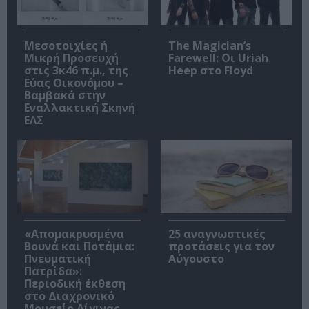
Μεσοτοιχίες ή
The Magician’s
Μικρή Προσευχή
Farewell: Οι Uriah
στις 3κ46 π.μ., της
Heep στο Floyd
Εύας Οικονόμου –
Βαμβακά στην
Εναλλακτική Σκηνή
ΕΛΣ
«Απομακρυσμένα
25 αναγνωστικές
Βουνά και Ποτάμια:
προτάσεις για τον
Πνευματική
Αύγουστο
Πατρίδα»:
Περιοδική έκθεση
στο Διαχρονικό
Μουσείο Αίγινας