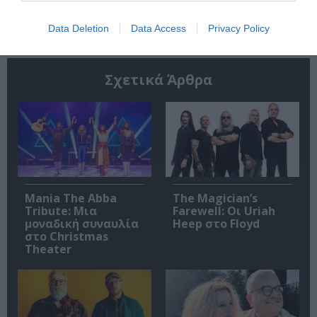
Data Deletion
Data Access
Privacy Policy
Σχετικά Άρθρα
Mania The Abba
The Magician’s
Tribute: Μια
Farewell: Οι Uriah
μοναδική συναυλία
Heep στο Floyd
στο Christmas
Theater