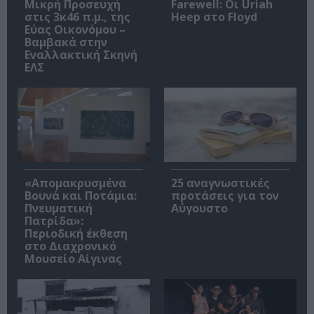
Μικρή Προσευχή
Farewell: Οι Uriah
στις 3κ46 π.μ., της
Heep στο Floyd
Εύας Οικονόμου –
Βαμβακά στην
Εναλλακτική Σκηνή
ΕΛΣ
«Απομακρυσμένα
25 αναγνωστικές
Βουνά και Ποτάμια:
προτάσεις για τον
Πνευματική
Αύγουστο
Πατρίδα»:
Περιοδική έκθεση
στο Διαχρονικό
Μουσείο Αίγινας