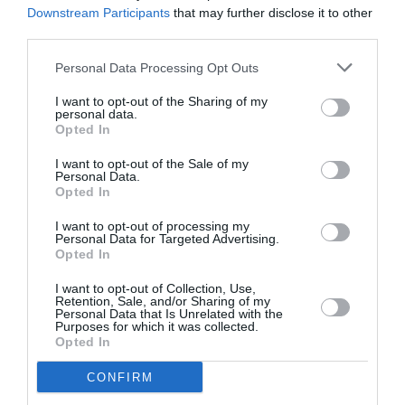
Δείτε όλα τα
τελευταία νέα
για την Τέχνη και τον
Downstream Participants
that may further disclose it to other
Πολιτισμό στο
Culturenow.gr
third parties.
Personal Data Processing Opt Outs
Νέοι Διαγωνισμοί
❯
I want to opt-out of the Sharing of my
personal data.
Tags
Opted In
ΓΙΩΡΓΟΣ ΣΤΡΑΤΑΚΗΣ
ΕΝΤΕΧΝΟ - ΛΑΪΚΟ - ΠΑΡΑΔΟΣΙΑΚΗ
I want to opt-out of the Sale of my
Personal Data.
ΣΥΝΑΥΛΙΕΣ 2023
Opted In
I want to opt-out of processing my
Newsletter
Personal Data for Targeted Advertising.
Opted In
Κάθε βδομάδα στο e-mail σας τα τελευταία νέα για
την Τέχνη και τον Πολιτισμό!
I want to opt-out of Collection, Use,
Retention, Sale, and/or Sharing of my
Personal Data that Is Unrelated with the
Purposes for which it was collected.
Opted In
CONFIRM
Ακολουθήστε το Culturenow.gr