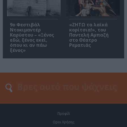
9ο Φεστιβάλ
«ΖΗΤΩ τα λαϊκά
Ντοκιμαντέρ
κορίτσια!», του
Καρύστου – «Ξένος
Παντελή Αμπαζή
εδώ, ξένος εκεί,
στο Θέατρο
όπου κι αν πάω
Ρεματιάς
ξένος»
Προφίλ
Οροι Χρήσης