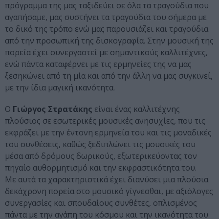
πρόγραμμα της μας ταξιδεύει σε όλα τα τραγούδια που
αγαπήσαμε, μας συστήνει τα τραγούδια του σήμερα με
το δικό της τρόπο ενώ μας παρουσιάζει και τραγούδια
από την προσωπική της δισκογραφία. Στην μουσική της
πορεία έχει συνεργαστεί με σημαντικούς καλλιτέχνες,
ενώ πάντα καταφέρνει με τις ερμηνείες της να μας
ξεσηκώνει από τη μία και από την άλλη να μας συγκινεί,
με την ίδια μαγική ικανότητα.
Ο
Γιώργος Στρατάκης
είναι ένας καλλιτέχνης
πλούσιος σε εσωτερικές μουσικές ανησυχίες, που τις
εκφράζει με την έντονη ερμηνεία του και τις μοναδικές
του συνθέσεις, καθώς ξεδιπλώνει τις μουσικές του
μέσα από δρόμους δωρικούς, εξωτερικεύοντας τον
πηγαίο αυθορμητισμό και την εκφραστικότητα του.
Με αυτά τα χαρακτηριστικά έχει διανύσει μια πλούσια
δεκάχρονη πορεία στο μουσικό γίγνεσθαι, με αξιόλογες
συνεργασίες και σπουδαίους συνθέτες, οπλισμένος
πάντα με την αγάπη του κόσμου και την ικανότητα του