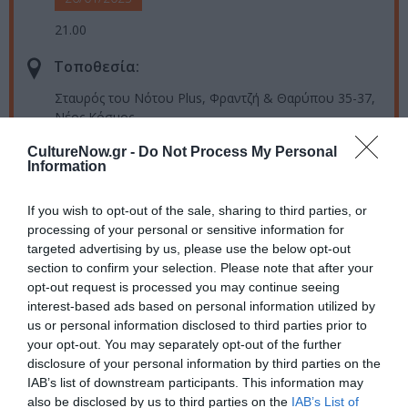
21.00
Τοποθεσία:
Σταυρός του Νότου Plus, Φραντζή & Θαρύπου 35-37,
Νέος Κόσμος
CultureNow.gr -
Do Not Process My Personal
Σταυρός του Νότου
Information
Eισιτήρια:
If you wish to opt-out of the sale, sharing to third parties, or
processing of your personal or sensitive information for
12€
targeted advertising by us, please use the below opt-out
section to confirm your selection. Please note that after your
Πληροφορίες / Κρατήσεις:
opt-out request is processed you may continue seeing
Τηλ.: 210 9226975 |
stn.gr
interest-based ads based on personal information utilized by
us or personal information disclosed to third parties prior to
your opt-out. You may separately opt-out of the further
Ακολουθήστε το Culturenow.gr στο
Google News
και
disclosure of your personal information by third parties on the
μάθετε πρώτοι όλες τις ειδήσεις
IAB’s list of downstream participants. This information may
also be disclosed by us to third parties on the
IAB’s List of