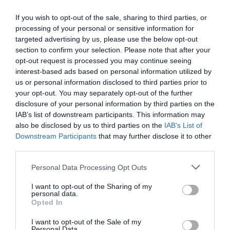
Νότου Club
μεγάλο συνθέτη
με σπουδαίους
If you wish to opt-out of the sale, sharing to third parties, or
ερμηνευτές στο
processing of your personal or sensitive information for
Ηρώδειο
targeted advertising by us, please use the below opt-out
section to confirm your selection. Please note that after your
opt-out request is processed you may continue seeing
ΜΟΥΣΙΚΗ / ΜΟΥΣΙΚΑ ΝΕΑ
interest-based ads based on personal information utilized by
us or personal information disclosed to third parties prior to
Ο Γιώργος και ο
your opt-out. You may separately opt-out of the further
Νίκος Στρατάκης
disclosure of your personal information by third parties on the
στην Κόνιτσα
IAB’s list of downstream participants. This information may
also be disclosed by us to third parties on the
IAB’s List of
Downstream Participants
that may further disclose it to other
third parties.
ΦΕΣΤΙΒΑΛ / ΝΕΑ
Personal Data Processing Opt Outs
Το 14ο Φεστιβάλ
I want to opt-out of the Sharing of my
Δρόμου
personal data.
Καλαμάτας είναι
Opted In
γεγονός!
I want to opt-out of the Sale of my
Personal Data.