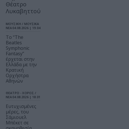
Θέατρο
Λυκαβηττού
ΜΟΥΣΙΚΗ / ΜΟΥΣΙΚΑ
ΝΕΑ
04.08.2026 | 19.04
Το “The
Beatles
Symphonic
Fantasy”
έρχεται στην
Ελλάδα με την
Κρατική
Ορχήστρα
Αθηνών
ΘΕΑΤΡΟ - ΧΟΡΟΣ /
ΝΕΑ
04.08.2026 | 18.01
Ευτυχισμένες
μέρες, του
Σάμιουελ
Μπέκετ σε
σκηνοθεσία