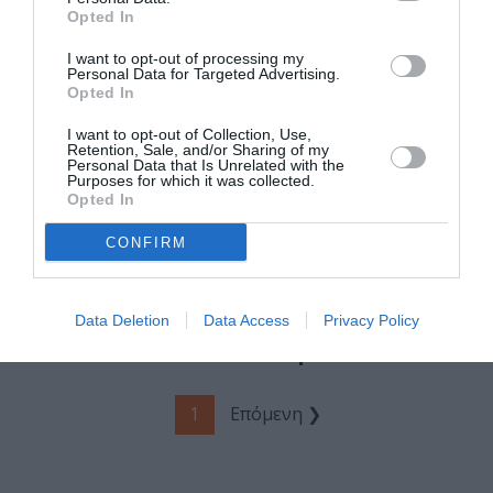
Opted In
I want to opt-out of processing my
Personal Data for Targeted Advertising.
Opted In
I want to opt-out of Collection, Use,
Retention, Sale, and/or Sharing of my
Personal Data that Is Unrelated with the
Purposes for which it was collected.
Opted In
ΦΕΣΤΙΒΑΛ / ΝΕΑ
ΜΟΥΣΙΚΗ / ΜΟΥΣΙΚΑ ΝΕΑ
CONFIRM
2ο Φεστιβάλ
Οι Γιώργος και
Χρυσοπηγής στη
Νίκος Στρατάκης
Data Deletion
Data Access
Privacy Policy
Φολέγανδρο
σε καλοκαιρινή
περιοδεία 2024
1
Επόμενη ❯