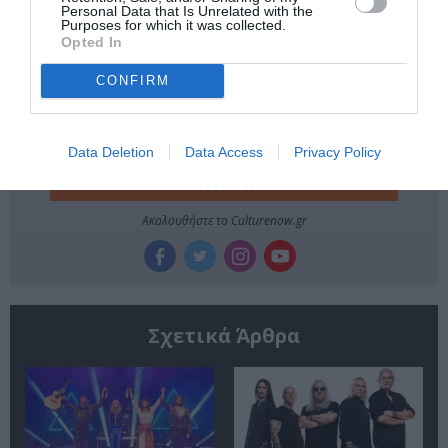
Personal Data that Is Unrelated with the
Purposes for which it was collected.
Newsletter
Opted In
Κάθε βδομάδα στο e-mail σας τα τελευταία νέα για
CONFIRM
την Τέχνη και τον Πολιτισμό!
Data Deletion
Data Access
Privacy Policy
Ακολουθήστε το Culturenow.gr
Σχετικά Άρθρα