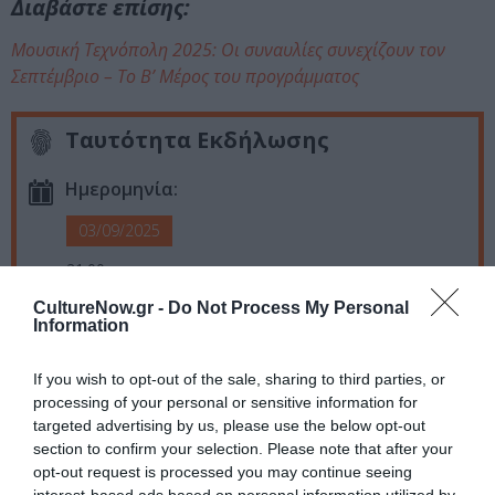
Διαβάστε επίσης:
Μουσική Τεχνόπολη 2025: Οι συναυλίες συνεχίζουν τον
Σεπτέμβριο – Το Β’ Μέρος του προγράμματος
Ταυτότητα Εκδήλωσης
Ημερομηνία:
03/09/2025
21:00
CultureNow.gr -
Do Not Process My Personal
Τοποθεσία:
Information
Τεχνόπολη Δήμου Αθηναίων, Πειραιώς 100, Αθήνα
If you wish to opt-out of the sale, sharing to third parties, or
Τεχνόπολις Δήμου Αθηναίων
processing of your personal or sensitive information for
targeted advertising by us, please use the below opt-out
section to confirm your selection. Please note that after your
Eισιτήρια:
opt-out request is processed you may continue seeing
προπώληση 13€
interest-based ads based on personal information utilized by