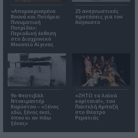
«Απομακρυσμένα
25 αναγνωστικές
Βουνά και Ποτάμια:
προτάσεις για τον
Πνευματική
Αύγουστο
Πατρίδα»:
Περιοδική έκθεση
στο Διαχρονικό
Μουσείο Αίγινας
9ο Φεστιβάλ
«ΖΗΤΩ τα λαϊκά
Ντοκιμαντέρ
κορίτσια!», του
Καρύστου – «Ξένος
Παντελή Αμπαζή
εδώ, ξένος εκεί,
στο Θέατρο
όπου κι αν πάω
Ρεματιάς
ξένος»