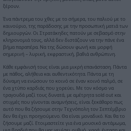
ξέρουν.
Ένα πάντρεμα του χθες με το σήμερα, του παλιού με το
καινούριο, της παράδοσης με την προσωπική ματιά των
δημιουργών. Οι Στρατάκηδες πατούν με σεβασμό στην
κληρονομιά τους, αλλά δεν διστάζουν να την πάνε ένα
βήμα παραπέρα. Να της δώσουν φωνή και μορφή
σημερινή – λυρική, εκφραστική, βαθιά ανθρώπινη.
Κάθε εμφάνισή τους είναι μια μικρή επανάσταση. Πάντα
με πάθος, αλήθεια και αυθεντικότητα. Πάντα με τη
δύναμη να ενώσουν το κοινό σε έναν κοινό παλμό, σε
ένα χτύπο καρδιάς που χορεύει. Με τον κόσμο να
τραγουδά μαζί τους δυνατά, με αμέτρητα sold out και
στιγμές που γίνονται αναμνήσεις, είναι ξεκάθαρο πως
αυτό που θα ζήσουμε στην Τεχνόπολη τον Σεπτέμβριο
δεν θα έχει προηγούμενο. Θα είναι μοναδικό. Και θα το
ζήσουμε μαζί. Ετοιμαστείτε για ένα μουσικό αντάμωμα,
μια βραδιά που θα μας γεμίσει ρυθμό, χαρά, ένταση και