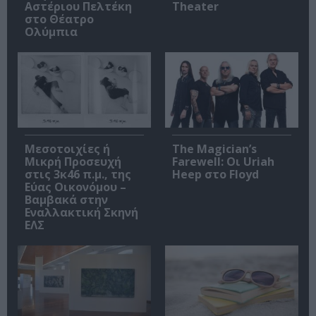
Αστέριου Πελτέκη
Theater
στο Θέατρο
Ολύμπια
Μεσοτοιχίες ή
The Magician’s
Μικρή Προσευχή
Farewell: Οι Uriah
στις 3κ46 π.μ., της
Heep στο Floyd
Εύας Οικονόμου –
Βαμβακά στην
Εναλλακτική Σκηνή
ΕΛΣ