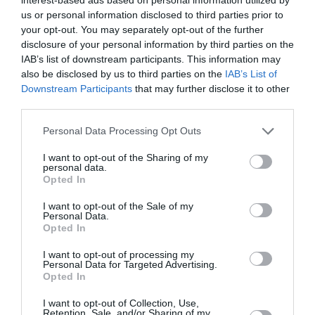
us or personal information disclosed to third parties prior to
Πληροφορίες / Κρατήσεις:
your opt-out. You may separately opt-out of the further
disclosure of your personal information by third parties on the
athens-technopolis.gr
IAB’s list of downstream participants. This information may
also be disclosed by us to third parties on the
IAB’s List of
Downstream Participants
that may further disclose it to other
Ακολουθήστε το Culturenow.gr στο
Google News
και
third parties.
μάθετε πρώτοι όλες τις ειδήσεις
Personal Data Processing Opt Outs
Δείτε όλα τα
τελευταία νέα
για την Τέχνη και τον
Πολιτισμό στο
Culturenow.gr
I want to opt-out of the Sharing of my
personal data.
Opted In
Νέοι Διαγωνισμοί
❯
I want to opt-out of the Sale of my
Personal Data.
Tags
Opted In
I want to opt-out of processing my
ΓΙΩΡΓΟΣ ΣΤΡΑΤΑΚΗΣ
ΕΝΤΕΧΝΟ - ΛΑΪΚΟ - ΠΑΡΑΔΟΣΙΑΚΗ
Personal Data for Targeted Advertising.
Opted In
ΚΑΛΟΚΑΙΡΙΝΕΣ ΣΥΝΑΥΛΙΕΣ
ΚΡΗΤΙΚΗ ΜΟΥΣΙΚΗ
ΝΙΚΟΣ ΣΤΡΑΤΑΚΗΣ
ΣΥΝΑΥΛΙΕΣ 2025
I want to opt-out of Collection, Use,
Retention, Sale, and/or Sharing of my