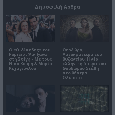
Δημοφιλή Άρθρα
O «Οιδίποδας» του
Θεοδώρα,
Ρόμπερτ Άικ ξανά
Αυτοκράτειρα του
στη Στέγη – Με τους
Βυζαντίου: Η νέα
Νίκο Κουρή & Μαρία
ελληνική όπερα του
Κεχαγιόγλου
Θεόδωρου Στάθη
στο θέατρο
Ολύμπια