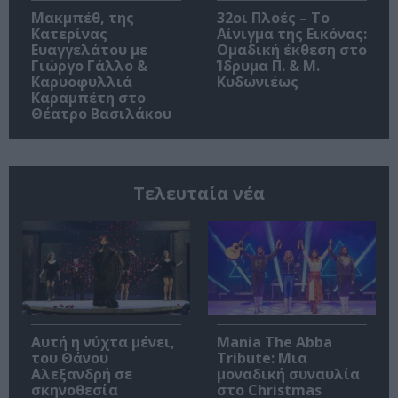
Μακμπέθ, της
32οι Πλοές – Το
Κατερίνας
Αίνιγμα της Εικόνας:
Ευαγγελάτου με
Ομαδική έκθεση στο
Γιώργο Γάλλο &
Ίδρυμα Π. & Μ.
Καρυοφυλλιά
Κυδωνιέως
Καραμπέτη στο
Θέατρο Βασιλάκου
Τελευταία νέα
Αυτή η νύχτα μένει,
Mania The Abba
του Θάνου
Tribute: Μια
Αλεξανδρή σε
μοναδική συναυλία
σκηνοθεσία
στο Christmas