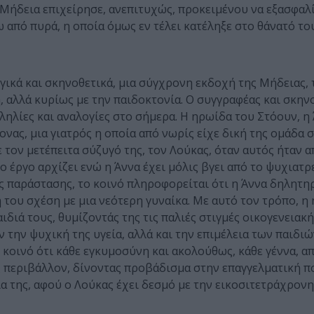
 Μήδεια επιχείρησε, ανεπιτυχώς, προκειμένου να εξασφαλί
ω από πυρά, η οποία όμως εν τέλει κατέληξε στο θάνατό το
ικά και σκηνοθετικά, μια σύγχρονη εκδοχή της Μήδειας, 
, αλλά κυρίως με την παιδοκτονία. Ο συγγραφέας και σκην
ηλίες και αναλογίες στο σήμερα. Η ηρωίδα του Στόουν, η 
νας, μια γιατρός η οποία από νωρίς είχε δική της ομάδα 
 τον μετέπειτα σύζυγό της, τον Λούκας, όταν αυτός ήταν 
Το έργο αρχίζει ενώ η Άννα έχει μόλις βγει από το ψυχιατρ
ς παράστασης, το κοινό πληροφορείται ότι η Άννα δηλητηρ
ή του σχέση με μια νεότερη γυναίκα. Με αυτό τον τρόπο, η
ιδιά τους, θυμίζοντάς της τις παλιές στιγμές οικογενειακ
 την ψυχική της υγεία, αλλά και την επιμέλεια των παιδιώ
το κοινό ότι κάθε εγκυμοσύνη και ακολούθως, κάθε γέννα, 
ς περιβάλλον, δίνοντας προβάδισμα στην επαγγελματική π
σία της, αφού ο Λούκας έχει δεσμό με την εικοσιτετράχρον