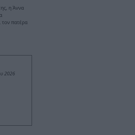
ης, η Άννα
α
ι τον πατέρα
ου 2026