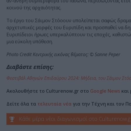
αν-ανδρη συμπεριφορά του Ιάσωνα, περισώζοντας έτσι
κοινού της αρχαιότητας.
Το έργο του Σάιμον Στόοουν υπολείπεται σαφώς δραμα
αρχετυπικές μορφές του Ευριπίδη και προσπαθεί να δη
Ευριπίδειοι ήρωες υπερκαλύπτουν τις εποχές, καθιστών
μια εύκολη υπόθεση.
Photo Credit Κεντρικής εικόνας θέματος: © Sanne Peper
Διαβάστε επίσης:
Φεστιβάλ Αθηνών Επιδαύρου 2024: Μήδεια, του Σάιμον Στό
Ακολουθήστε το Culturenow.gr στο
Google News
και 
Δείτε όλα τα
τελευταία νέα
για την Τέχνη και τον Π
Κάθε μέρα νέοι διαγωνισμοί στο Culturenow.g