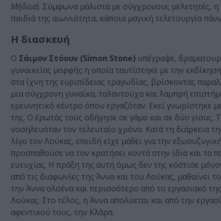
Μήδεια
). Σύμφωνα μάλιστα με σύγχρονους μελετητές, η
παιδιά της αιωνιότητα, κάποια μαγική τελετουργία πάν
Η διασκευή
Ο
Σάιμον Στόουν
(
Simon Stone
)
υπέγραψε, δραματουργ
γυναικείας μορφής η οποία ταυτίστηκε με την εκδίκηση
στα ίχνη της ευριπίδειας τραγωδίας, βρίσκοντας παραλλ
μια σύγχρονη γυναίκα, ταλαντούχα και λαμπρή επιστήμο
ερευνητικό κέντρο όπου εργαζόταν. Εκεί γνωρίστηκε με
της. Ο έρωτάς τους οδήγησε σε γάμο και σε δύο γιους. 
νοσηλευόταν τον τελευταίο χρόνο. Κατά τη διάρκεια τη
λίγο τον Λούκας, επειδή είχε μάθει για την εξωσυζυγικ
προσπαθούσε να τον κρατήσει κοντά στην ίδια και τα πα
ευτυχίας. Η πράξη της αυτή όμως δεν της κόστισε μόνον
από τις διαφωνίες της Άννα και του Λούκας, μαθαίνει 
την Άννα ολοένα και περισσότερο από το εργασιακό τη
Λούκας. Στο τέλος, η Άννα απολύεται και από την εργα
αφεντικού τους, την Κλάρα.