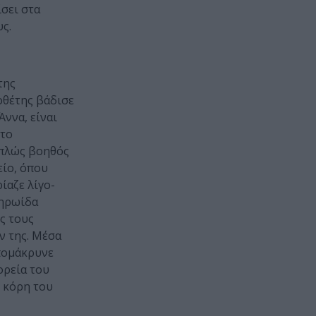
σει στα
υς.
της
οθέτης βάδισε
Άννα, είναι
στο
απλώς βοηθός
είο, όπου
ίαζε λίγο-
 ηρωίδα
ής τους
ν της. Μέσα
απομάκρυνε
ορεία του
η κόρη του