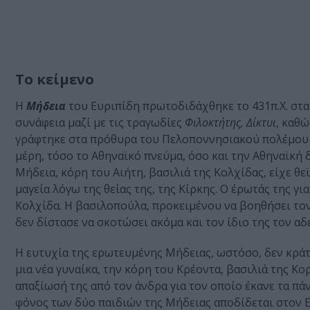
Το κείμενο
Η
Μήδεια
του Ευριπίδη πρωτοδιδάχθηκε το 431π.Χ. στα 
συνάφεια μαζί με τις τραγωδίες
Φιλοκτήτης, Δίκτυι
, καθ
γράφτηκε στα πρόθυρα του Πελοποννησιακού πολέμου (η 
μέρη, τόσο το Αθηναϊκό πνεύμα, όσο και την Αθηναϊκή
Μήδεια, κόρη του Αιήτη, βασιλιά της Κολχίδας, είχε θε
μαγεία λόγω της θείας της, της Κίρκης. Ο έρωτάς της γ
Κολχίδα. Η βασιλοπούλα, προκειμένου να βοηθήσει τον
δεν δίστασε να σκοτώσει ακόμα και τον ίδιο της τον α
Η ευτυχία της ερωτευμένης Μήδειας, ωστόσο, δεν κράτ
μια νέα γυναίκα, την κόρη του Κρέοντα, βασιλιά της Κορ
απαξίωσή της από τον άνδρα για τον οποίο έκανε τα πά
φόνος των δύο παιδιών της Μήδειας αποδίδεται στον Ευ