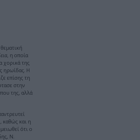
 θεματική
εια
, η οποία
α χορικά της
ς ηρωίδας. Η
ζε επίσης τη
φτασε στην
που της, αλλά
παντρευτεί
, καθώς και η
μειωθεί ότι ο
ης, Ν.