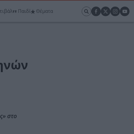
τιβάλ
Παιδί
Θέματα
θηνών
ς» στο