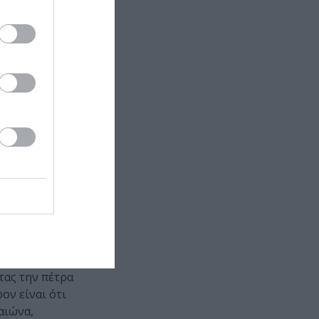
η αποτύπωση
ε τόσο στο
 αυτοτελή
ημιουργώντας
λη της
πόρριψη και
 αλλά της
ερο της θέσης
Alexander
ατα, καθώς ο
ακομαθημένης
ο αυτό θα
τας την πέτρα
ον είναι ότι
αιώνα,