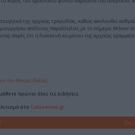
 το κύρος του αρσενικού φύλου παρουσία του ανδρικού, α
τουργικά της αρχαίας τραγωδίας, καθώς ακολουθεί ασθμαί
μιουργήσει απόλυτες παραλληλίες με το σήμερα. Μόνον π
τας σαφές ότι η διασκευή κειμένου της αρχαίας γραμματεί
ουν στο θέατρο Παλλάς
μάθετε πρώτοι όλες τις ειδήσεις
ολιτισμό στο
Culturenow.gr
r
Δες