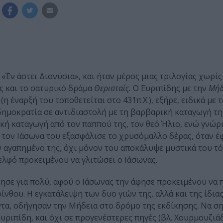
«Έν άστει Διονύσια», και ήταν μέρος μιας τριλογίας χωρίς
ώς και το σατυρικό δράμα
Θερισταίς.
Ο Ευριπίδης με την
Μήδ
έναρξή του τοποθετείται στο 431π.Χ.), εξήρε, ειδικά με τ
 δημοκρατία σε αντιδιαστολή με τη βαρβαρική καταγωγή τη
ϊκή καταγωγή από τον παππού της, τον θεό Ήλιο, ενώ γνώρι
ια τον Ιάσωνα του εξασφάλισε το χρυσόμαλλο δέρας, όταν έ
 αγαπημένο της, όχι μόνον του αποκάλυψε μυστικά του τό
δελφό προκειμένου να γλιτώσει ο Ιάσωνας.
ησε για πολύ, αφού ο Ιάσωνας την άφησε προκειμένου να 
ίνθου. Η εγκατάλειψη των δυο γιών της, αλλά και της ίδιας
ντα, οδήγησαν την Μήδεια στο δρόμο της εκδίκησης. Να ση
ριπίδη, και όχι σε προγενέστερες πηγές (βλ. Χουρμουζιάδ