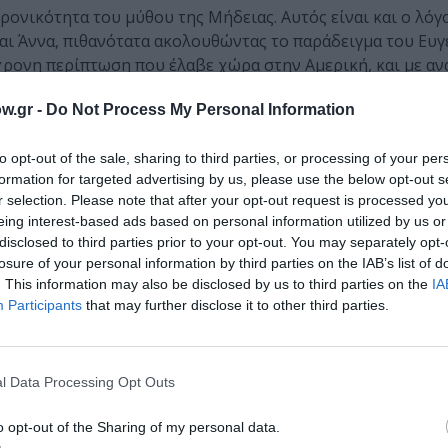
ρονικότητα του μύθου της Μήδειας. Αυτός είναι και ο λόγο
ται Άννα, πιθανότατα ακολουθώντας το παράδειγμα του Ευ
ρονη περίπτωση που έλαβε χώρα στην Αμερική, και με αν
ιάσει την προσοχή του στα ομιχλώδη και δυσδιάκριτα όρι
w.gr -
Do Not Process My Personal Information
κής αυτουργίας και της πράξης καθαυτής. Ωστόσο, ο συγγρ
της Μήδειας, οι οποίες είναι θεμελιώδους σημασίας. Ενδε
to opt-out of the sale, sharing to third parties, or processing of your per
ς, όσο από την αίσθηση αδικίας και απαξίωσης που νιώθε
formation for targeted advertising by us, please use the below opt-out s
με απόλυτο έλεγχο της σκέψης της, η οποία και την οδήγησ
r selection. Please note that after your opt-out request is processed y
ν παιδιών της. Αντίθετα, η Άννα είναι μια γυναίκα έρμαι
eing interest-based ads based on personal information utilized by us or
ς, η οποία οδηγείται στο φόνο από απελπισία και όχι απ
disclosed to third parties prior to your opt-out. You may separately opt-
της, μετά το φόνο των γιών της, σε αντιδιαστολή με την Ευ
losure of your personal information by third parties on the IAB’s list of
νέρχεται στον ουρανό με το άρμα του πρόγονου της, θεού
. This information may also be disclosed by us to third parties on the
IA
Participants
that may further disclose it to other third parties.
l Data Processing Opt Outs
ι τα περάσματα χρόνου αποδόθηκαν λειτουργικά και με εν
o opt-out of the Sharing of my personal data.
ξε τα νοήματα ενός, προβληματικού γενικά, κειμένου. Η 