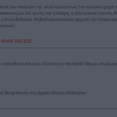
έλεια των παιδιών της, αλλά πρωτίστως την αυτοεκτίμησή τ
νακοινώνει ότι αυτός και η Κλάρα, η οποία είναι έγκυος, θ
, η Άννα θολώνει. Μεθοδικά σκοτώνει αρχικά την Κλάρα κα
οκτονεί.
ΜΗΝ ΧΑΣΕΙΣ!
ε σκηνοθεσία Αστέριου Πελτέκη στο Φεστιβάλ Αθηνών Επιδαύρ
ωμά Μοσχόπουλο στο Αρχαίο Θέατρο Επιδαύρου