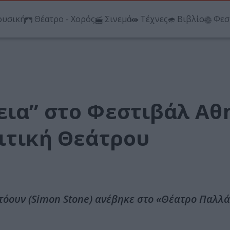
υσική
Θέατρο - Χορός
Σινεμά
Τέχνες
Βιβλίο
Φεσ
εια” στο Φεστιβάλ Α
ιτική Θεάτρου
τόουν (Simon Stone) ανέβηκε στο «Θέατρο Παλλά