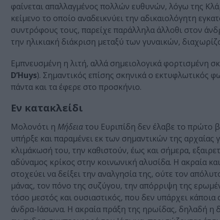
φαίνεται απαλλαγμένος πολλών ευθυνών, λόγω της Κλάρ
κείμενο το οποίο αναδεικνύει την αδικαιολόγητη εγκατ
συντρόφους τους, παρείχε παράλληλα άλλοθι στον άνδρ
την ηλικιακή διάκριση μεταξύ των γυναικών, διαχωρίζον
Εμπνευσμένη η λιτή, αλλά σημειολογικά φορτισμένη σκ
D’Huys
). Σημαντικός επίσης σκηνικά ο εκτυφλωτικός φ
πάντα και τα έφερε στο προσκήνιο.
Εν κατακλείδι
Μολονότι η
Μήδεια
του Ευριπίδη δεν έλαβε το πρώτο β
υπήρξε και παραμένει εκ των σημαντικών της αρχαίας γ
κλιμάκωσή του, την καθιστούν, έως και σήμερα, εξαιρε
αδύναμος κρίκος στην κοινωνική αλυσίδα. Η ακραία κα
στοχεύει να δείξει την αναλγησία της, ούτε τον απόλυτ
μάνας, τον πόνο της συζύγου, την απόρριψη της ερωμέν
τόσο μεστός και ουσιαστικός, που δεν υπάρχει κάποια 
άνδρα-Ιάσωνα. Η ακραία πράξη της ηρωίδας, δηλαδή η δ