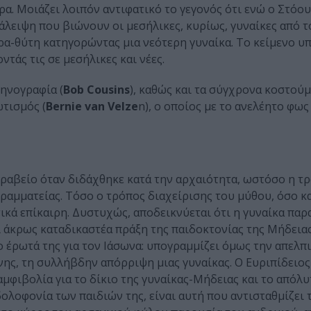
α. Μοιάζει λοιπόν αντιφατικό το γεγονός ότι ενώ ο Στόου
άλειψη που βιώνουν οι μεσήλικες, κυρίως, γυναίκες από τ
α-θύτη κατηγορώντας μια νεότερη γυναίκα. Το κείμενο υπ
τάς τις σε μεσήλικες και νέες.
ηνογραφία (
Bob Cousins
), καθώς και τα σύγχρονα κοστούμ
ωτισμός (
Bernie van Velze
n), ο οποίος με το ανελέητο φως
ραβείο όταν διδάχθηκε κατά την αρχαιότητα, ωστόσο η τ
ραμματείας. Τόσο ο τρόπος διαχείρισης του μύθου, όσο κα
τικά επίκαιρη. Δυστυχώς, αποδεικνύεται ότι η γυναίκα παρ
ι άκρως καταδικαστέα πράξη της παιδοκτονίας της Μήδεια
ο έρωτά της για τον Ιάσωνα: υπογραμμίζει όμως την απελπι
ης, τη συλλήβδην απόρριψη μιας γυναίκας. Ο Ευριπίδειος
αμφιβολία για το δίκιο της γυναίκας-Μήδειας και το απόλυ
ολοφονία των παιδιών της, είναι αυτή που αντισταθμίζει 