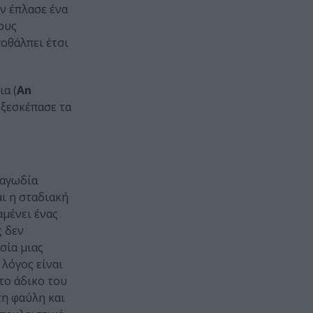
ν έπλασε ένα
ους
οθάλπει έτσι
ια (
An
 ξεσκέπασε τα
ραγωδία
ι η σταδιακή
αμένει ένας
ς δεν
σία μιας
 λόγος είναι
το άδικο του
τη φαύλη και