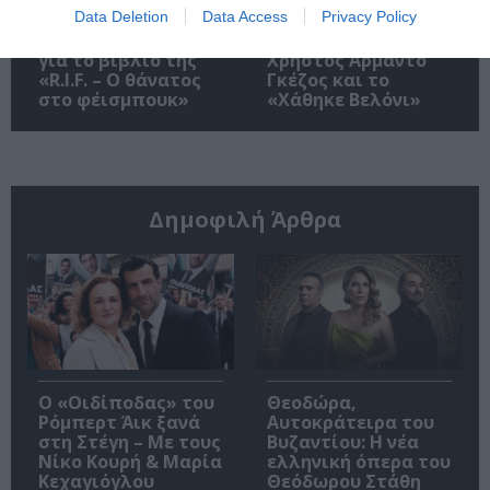
Data Deletion
Data Access
Privacy Policy
Η Μαρία Γιαγιάννου
Ο συγγραφέας
για το βιβλίο της
Χρήστος Αρμάντο
«R.I.F. – Ο θάνατος
Γκέζος και το
στο φέισμπουκ»
«Χάθηκε Βελόνι»
Δημοφιλή Άρθρα
O «Οιδίποδας» του
Θεοδώρα,
Ρόμπερτ Άικ ξανά
Αυτοκράτειρα του
στη Στέγη – Με τους
Βυζαντίου: Η νέα
Νίκο Κουρή & Μαρία
ελληνική όπερα του
Κεχαγιόγλου
Θεόδωρου Στάθη