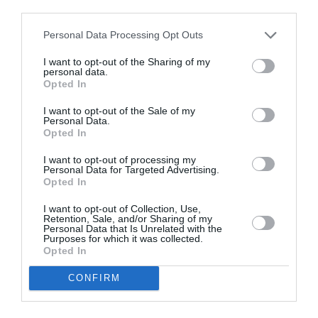
third parties.
Σχετικά Video
Personal Data Processing Opt Outs
I want to opt-out of the Sharing of my
personal data.
Opted In
I want to opt-out of the Sale of my
Personal Data.
Opted In
Μαίρη Κόντζογλου:
Αλεξάνδρα Κ*:
Η «ματωμένη
Εύχομαι το
I want to opt-out of processing my
απεργία της
«Πράγματα που
Personal Data for Targeted Advertising.
Σερίφου» με
σκέφτεται η
Opted In
ενέπνευσε να
παρθένος Μαρία
γράψω το βιβλίο
καπνίζοντας κρυφά
I want to opt-out of Collection, Use,
«Από ήλιο σε ήλιο»
στο μπάνιο» να σας
Retention, Sale, and/or Sharing of my
ενοχλήσει
Personal Data that Is Unrelated with the
Purposes for which it was collected.
Opted In
CONFIRM