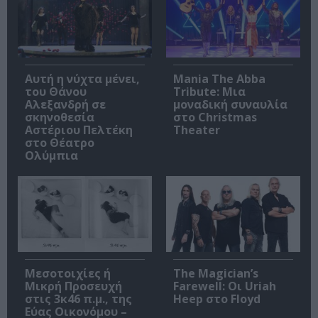
Αυτή η νύχτα μένει,
Mania The Abba
του Θάνου
Tribute: Μια
Αλεξανδρή σε
μοναδική συναυλία
σκηνοθεσία
στο Christmas
Αστέριου Πελτέκη
Theater
στο Θέατρο
Ολύμπια
Μεσοτοιχίες ή
The Magician’s
Μικρή Προσευχή
Farewell: Οι Uriah
στις 3κ46 π.μ., της
Heep στο Floyd
Εύας Οικονόμου –