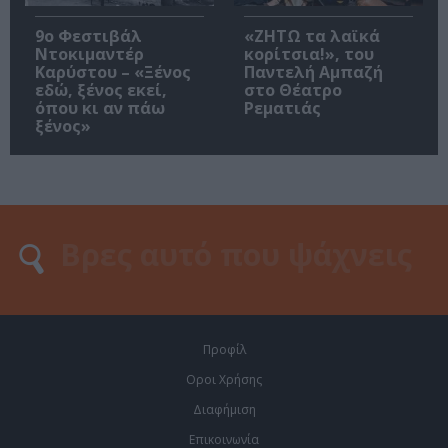
9ο Φεστιβάλ
«ΖΗΤΩ τα λαϊκά
Ντοκιμαντέρ
κορίτσια!», του
Καρύστου – «Ξένος
Παντελή Αμπαζή
εδώ, ξένος εκεί,
στο Θέατρο
όπου κι αν πάω
Ρεματιάς
ξένος»
Προφίλ
Οροι Χρήσης
Διαφήμιση
Επικοινωνία