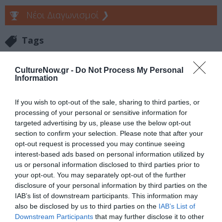
Νέοι Διαγωνισμοί
❯
Tags
ΕΚΔΟΣΕΙΣ ΜΕΛΑΝΙ
ΚΑΡΟΛΙΝΑ ΜΕΡΜΗΓΚΑ
CultureNow.gr -
Do Not Process My Personal
Information
Newsletter
If you wish to opt-out of the sale, sharing to third parties, or
Κάθε βδομάδα στο e-mail σας τα τελευταία νέα για
processing of your personal or sensitive information for
την Τέχνη και τον Πολιτισμό!
targeted advertising by us, please use the below opt-out
section to confirm your selection. Please note that after your
opt-out request is processed you may continue seeing
interest-based ads based on personal information utilized by
us or personal information disclosed to third parties prior to
your opt-out. You may separately opt-out of the further
Ακολουθήστε το Culturenow.gr
disclosure of your personal information by third parties on the
IAB’s list of downstream participants. This information may
also be disclosed by us to third parties on the
IAB’s List of
Downstream Participants
that may further disclose it to other