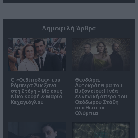
Δημοφιλή Άρθρα
O «Οιδίποδας» του
Θεοδώρα,
Ρόμπερτ Άικ ξανά
Αυτοκράτειρα του
στη Στέγη – Με τους
Βυζαντίου: Η νέα
Νίκο Κουρή & Μαρία
ελληνική όπερα του
Κεχαγιόγλου
Θεόδωρου Στάθη
στο θέατρο
Ολύμπια