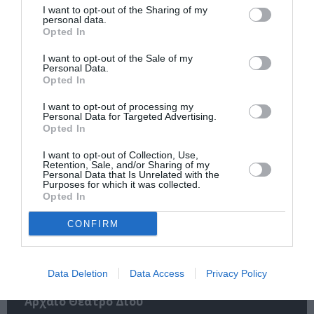
I want to opt-out of the Sharing of my
personal data.
Opted In
I want to opt-out of the Sale of my
Personal Data.
Opted In
Σταύρος Ξαρχάκος:
Η Μουσική
Ταξίδι στο φως στο
Τεχνόπολη 2026
I want to opt-out of processing my
Θέατρο Λυκαβηττού
υποδέχεται έναν
Personal Data for Targeted Advertising.
δυναμικό
Opted In
συναυλιακό
Σεπτέμβριο!
I want to opt-out of Collection, Use,
Retention, Sale, and/or Sharing of my
Personal Data that Is Unrelated with the
Purposes for which it was collected.
Opted In
CONFIRM
Μέτρημα: Η
K-POP Fever και στη
Data Deletion
Data Access
Privacy Policy
Νατάσσα
Μονή Λαζαριστών!
Μποφίλιου στο
Αρχαίο Θέατρο Δίου