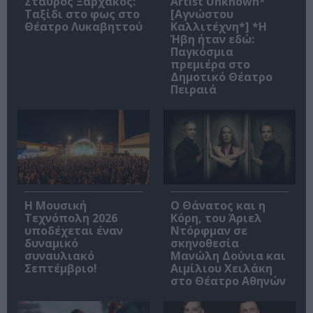
Σταύρος Ξαρχάκος:
Artist Unknown*
Ταξίδι στο φως στο
[Αγνώστου
Θέατρο Λυκαβηττού
Καλλιτέχνη*] *Η
Ήβη ήταν εδώ:
Παγκόσμια
πρεμιέρα στο
Δημοτικό Θέατρο
Πειραιά
Η Μουσική
Ο Θάνατος και η
Τεχνόπολη 2026
Κόρη, του Άριελ
υποδέχεται έναν
Ντόρφμαν σε
δυναμικό
σκηνοθεσία
συναυλιακό
Μανώλη Δούνια και
Σεπτέμβριο!
Αιμίλιου Χειλάκη
στο Θέατρο Αθηνών