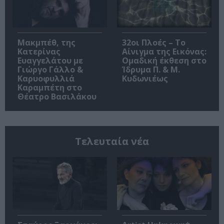
Μακμπέθ, της
32οι Πλοές – Το
Κατερίνας
Αίνιγμα της Εικόνας:
Ευαγγελάτου με
Ομαδική έκθεση στο
Γιώργο Γάλλο &
Ίδρυμα Π. & Μ.
Καρυοφυλλιά
Κυδωνιέως
Καραμπέτη στο
Θέατρο Βασιλάκου
Τελευταία νέα