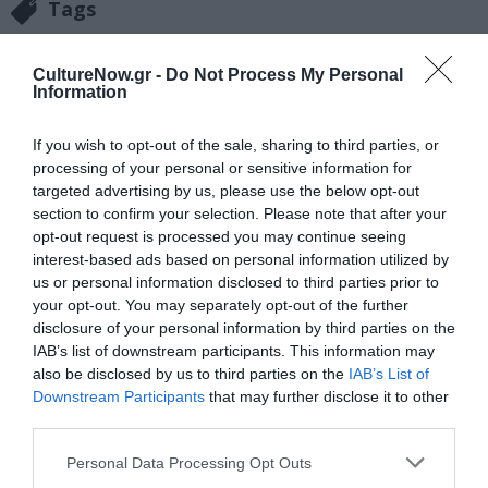
Tags
ΗΡΩΔΕΙΟ
ΛΟΥΚΑΣ ΚΑΡΥΤΙΝΟΣ
CultureNow.gr -
Do Not Process My Personal
Information
Newsletter
Κάθε βδομάδα στο e-mail σας τα τελευταία νέα για
If you wish to opt-out of the sale, sharing to third parties, or
την Τέχνη και τον Πολιτισμό!
processing of your personal or sensitive information for
targeted advertising by us, please use the below opt-out
section to confirm your selection. Please note that after your
opt-out request is processed you may continue seeing
interest-based ads based on personal information utilized by
us or personal information disclosed to third parties prior to
your opt-out. You may separately opt-out of the further
Ακολουθήστε το Culturenow.gr
disclosure of your personal information by third parties on the
IAB’s list of downstream participants. This information may
also be disclosed by us to third parties on the
IAB’s List of
Downstream Participants
that may further disclose it to other
third parties.
Σχετικά Άρθρα
Personal Data Processing Opt Outs