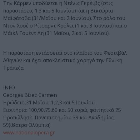
Την Κάρμεν υποδύεται η Ντένις Γκρέιβς (στις
παραστάσεις 1,3 και 5 Ιουνίου) και η Βικτώρια
Μαϊφάτοβα (31/Μαΐου και 2 Ιουνίου). Στο ρόλο του
Ντον Χοσέ ο Ρίτσαρντ Κρόλεϊ (1 και 3 Ιουνίου) και ο
Μάικλ Γουέντ Λη (31 Μαΐου, 2 και 5 Ιουνίου).
Η παράσταση εντάσσεται στο πλαίσιο του Φεστιβάλ
Αθηνών και έχει αποκλειστικό χορηγό την Εθνική
Τράπεζα.
INFO
Georges Bizet: Carmen
Ηρώδειο,31 Μαΐου, 1,2,3 και 5 Ιουνίου.
Εισιτήρια: 100,90,75,60 και 50 ευρώ, φοιτητικό 25
Προπώληση: Πανεπιστημίου 39 και Ακαδημίας
59(θέατρο Ολύμπια)
www.nationalopera.gr