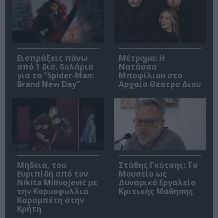
Εισπράξεις πάνω
Μέτρημα: Η
από 1 δισ. δολάρια
Νατάσσα
για το “Spider-Man:
Μποφίλιου στο
Brand New Day”
Αρχαίο Θέατρο Δίου
Μήδεια, του
Στάθης Γκότσης: Το
Ευριπίδη από τον
Μουσείο ως
Nikita Milivojević με
Δυναμικό Εργαλείο
την Καρυοφυλλιά
Κριτικής Μάθησης
Καραμπέτη στην
Κρήτη