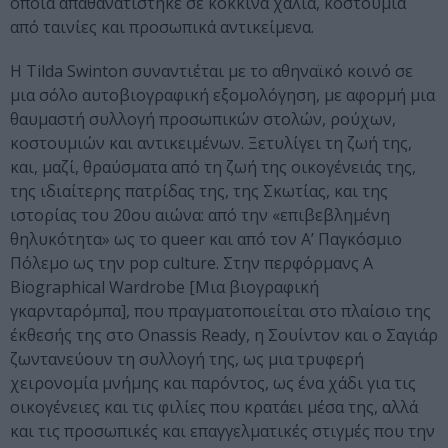
οποία απαθανατίστηκε σε κόκκινα χαλιά, κοστούμια
από ταινίες και προσωπικά αντικείμενα.
Η Tilda Swinton συναντιέται με το αθηναϊκό κοινό σε
μια σόλο αυτοβιογραφική εξομολόγηση, με αφορμή μια
θαυμαστή συλλογή προσωπικών στολών, ρούχων,
κοστουμιών και αντικειμένων. Ξετυλίγει τη ζωή της,
και, μαζί, θραύσματα από τη ζωή της οικογένειάς της,
της ιδιαίτερης πατρίδας της, της Σκωτίας, και της
ιστορίας του 20ου αιώνα: από την «επιβεβλημένη
θηλυκότητα» ως το queer και από τον Α’ Παγκόσμιο
Πόλεμο ως την pop culture. Στην περφόρμανς A
Biographical Wardrobe [Μια βιογραφική
γκαρνταρόμπα], που πραγματοποιείται στο πλαίσιο της
έκθεσής της στο Onassis Ready, η Σουίντον και ο Σαγιάρ
ζωντανεύουν τη συλλογή της, ως μια τρυφερή
χειρονομία μνήμης και παρόντος, ως ένα χάδι για τις
οικογένειες και τις φιλίες που κρατάει μέσα της, αλλά
και τις προσωπικές και επαγγελματικές στιγμές που την