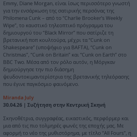
Emmy, Diane Morgan, είναι ίσως περισσότερο γνωστή
για την ενσάρκωση της σατιρικής περσόνας της
Philomena Cunk – από το “Charlie Brooker’s Weekly
Wipe”, το καυστικό τηλεοπτικό πρόγραμμα του
δημιουργού του “Black Mirror” που σατίριζε τη
βρετανική ποπ κουλτούρα, μέχρι τα “Cunk on
Shakespeare” (υποψήφιο για BAFTA), “Cunk on
Christmas”, “Cunk on Britain” και “Cunk on Earth” στο
BBC Two. Μέσα από τον ρόλο αυτόν, η Μόργκαν
δημιούργησε την πιο διάσημη
ψευδοντοκιμαντερίστρια της βρετανικής τηλεόρασης
που έγινε παγκόσμιο φαινόμενο.
Miranda July
30.04.26 | Συζήτηση στην Κεντρική Σκηνή
Σκηνοθέτρια, συγγραφέας, εικαστικός, περφόρμερ και
μια από τις πιο τολμηρές φωνές της εποχής μας. Με
αφορμή το νέο της μυθιστόρημα, με τίτλο “All Fours”, η