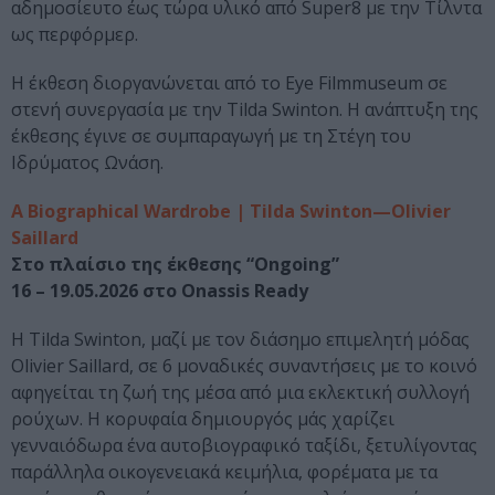
αδημοσίευτο έως τώρα υλικό από Super8 με την Τίλντα
ως περφόρμερ.
Η έκθεση διοργανώνεται από το Eye Filmmuseum σε
στενή συνεργασία με την Tilda Swinton. Η ανάπτυξη της
έκθεσης έγινε σε συμπαραγωγή με τη Στέγη του
Ιδρύματος Ωνάση.
A Biographical Wardrobe | Tilda Swinton—Olivier
Saillard
Στο πλαίσιο της έκθεσης “Ongoing”
16 – 19.05.2026 στο Onassis Ready
Η Tilda Swinton, μαζί με τον διάσημο επιμελητή μόδας
Olivier Saillard, σε 6 μοναδικές συναντήσεις με το κοινό
αφηγείται τη ζωή της μέσα από μια εκλεκτική συλλογή
ρούχων. Η κορυφαία δημιουργός μάς χαρίζει
γενναιόδωρα ένα αυτοβιογραφικό ταξίδι, ξετυλίγοντας
παράλληλα οικογενειακά κειμήλια, φορέματα με τα