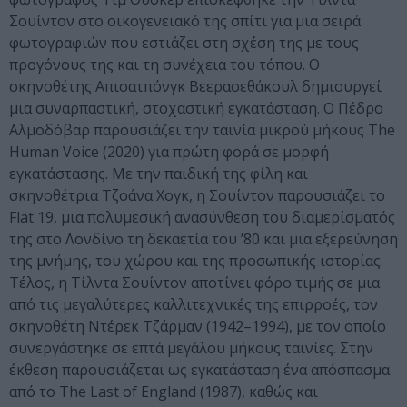
Σουίντον στο οικογενειακό της σπίτι για μια σειρά
φωτογραφιών που εστιάζει στη σχέση της με τους
προγόνους της και τη συνέχεια του τόπου. Ο
σκηνοθέτης Απισατπόνγκ Βεερασεθάκουλ δημιουργεί
μια συναρπαστική, στοχαστική εγκατάσταση. Ο Πέδρο
Αλμοδόβαρ παρουσιάζει την ταινία μικρού μήκους The
Human Voice (2020) για πρώτη φορά σε μορφή
εγκατάστασης. Mε την παιδική της φίλη και
σκηνοθέτρια Τζοάνα Χογκ, η Σουίντον παρουσιάζει το
Flat 19, μια πολυμεσική ανασύνθεση του διαμερίσματός
της στο Λονδίνο τη δεκαετία του ’80 και μια εξερεύνηση
της μνήμης, του χώρου και της προσωπικής ιστορίας.
Τέλος, η Τίλντα Σουίντον αποτίνει φόρο τιμής σε μια
από τις μεγαλύτερες καλλιτεχνικές της επιρροές, τον
σκηνοθέτη Ντέρεκ Τζάρμαν (1942–1994), με τον οποίο
συνεργάστηκε σε επτά μεγάλου μήκους ταινίες. Στην
έκθεση παρουσιάζεται ως εγκατάσταση ένα απόσπασμα
από το The Last of England (1987), καθώς και