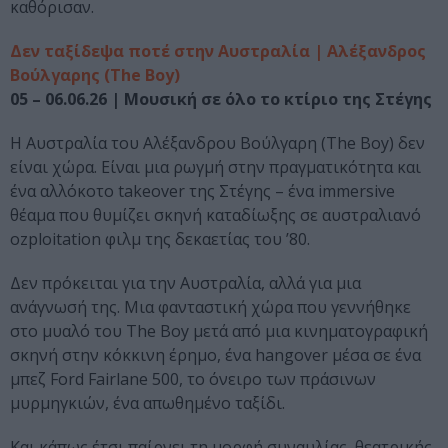
καθόρισαν.
Δεν ταξίδεψα ποτέ στην Αυστραλία | Αλέξανδρος
Βούλγαρης (The Boy)
05 – 06.06.26 | Μουσική σε όλο το κτίριο της Στέγης
Η Αυστραλία του Αλέξανδρου Βούλγαρη (The Boy) δεν
είναι χώρα. Είναι μια ρωγμή στην πραγματικότητα και
ένα αλλόκοτο takeover της Στέγης – ένα immersive
θέαμα που θυμίζει σκηνή καταδίωξης σε αυστραλιανό
ozploitation φιλμ της δεκαετίας του ’80.
Δεν πρόκειται για την Αυστραλία, αλλά για μια
ανάγνωσή της. Μια φανταστική χώρα που γεννήθηκε
στο μυαλό του The Boy μετά από μια κινηματογραφική
σκηνή στην κόκκινη έρημο, ένα hangover μέσα σε ένα
μπεζ Ford Fairlane 500, το όνειρο των πράσινων
μυρμηγκιών, ένα απωθημένο ταξίδι.
Και κάπως έτσι παίρνει τη μορφή συναυλίας, θεατρικής