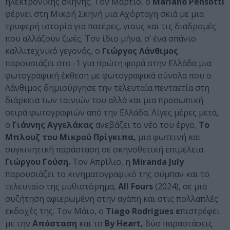
ηλεκτρονικής σκηνής. Τον Μάρτιο, ο
Mariano Pensotti
φέρνει στη Μικρή Σκηνή μια Αχόρταγη σκιά με μια
τρυφερή ιστορία για πατέρες, γιους και τις διαδρομές
που αλλάζουν ζωές. Tον ίδιο μήνα, σ’ ένα σπάνιο
καλλιτεχνικό γεγονός, ο
Γιώργος Λάνθιμος
παρουσιάζει στο -1 για πρώτη φορά στην Ελλάδα μια
φωτογραφική έκθεση με φωτογραφικά σύνολα που ο
Λάνθιμος δημιούργησε την τελευταία πενταετία στη
διάρκεια των ταινιών του αλλά και μια προσωπική
σειρά φωτογραφιών από την Ελλάδα. Λίγες μέρες μετά,
ο
Γιάννης Αγγελάκας
ανεβάζει το νέο του έργο,
Το
Μπλουζ του Μικρού Πρίγκιπα,
μια φωτεινή και
συγκινητική παράσταση σε σκηνοθετική επιμέλεια
Γιώργου Γούση.
Τον Απρίλιο, η
Miranda July
παρουσιάζει το κινηματογραφικό της σύμπαν και το
τελευταίο της μυθιστόρημα,
All Fours
(2024), σε μια
συζήτηση αφιερωμένη στην αγάπη και στις πολλαπλές
εκδοχές της. Τον Μάιο, ο
Tiago Rodrigues ε
πιστρέφει
με την
Απόσταση
και το
By Heart,
δύο παραστάσεις