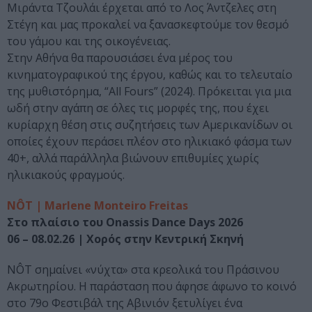
Μιράντα Τζουλάι έρχεται από το Λος Άντζελες στη
Στέγη και μας προκαλεί να ξανασκεφτούμε τον θεσμό
του γάμου και της οικογένειας.
Στην Αθήνα θα παρουσιάσει ένα μέρος του
κινηματογραφικού της έργου, καθώς και το τελευταίο
της μυθιστόρημα, “All Fours” (2024). Πρόκειται για μια
ωδή στην αγάπη σε όλες τις μορφές της, που έχει
κυρίαρχη θέση στις συζητήσεις των Αμερικανίδων οι
οποίες έχουν περάσει πλέον στο ηλικιακό φάσμα των
40+, αλλά παράλληλα βιώνουν επιθυμίες χωρίς
ηλικιακούς φραγμούς.
NÔT | Marlene Monteiro Freitas
Στο πλαίσιο του Onassis Dance Days 2026
06 – 08.02.26 | Χορός στην Κεντρική Σκηνή
NÔT σημαίνει «νύχτα» στα κρεολικά του Πράσινου
Ακρωτηρίου. Η παράσταση που άφησε άφωνο το κοινό
στο 79ο Φεστιβάλ της Αβινιόν ξετυλίγει ένα