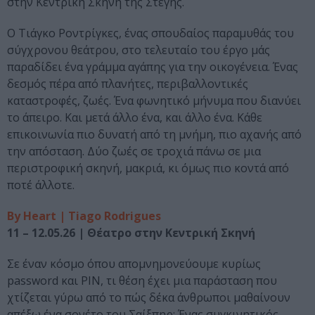
στην Κεντρική Σκηνή της Στέγης.
Ο Τιάγκο Ροντρίγκες, ένας σπουδαίος παραμυθάς του
σύγχρονου θεάτρου, στο τελευταίο του έργο μάς
παραδίδει ένα γράμμα αγάπης για την οικογένεια. Ένας
δεσμός πέρα από πλανήτες, περιβαλλοντικές
καταστροφές, ζωές. Ένα φωνητικό μήνυμα που διανύει
το άπειρο. Και μετά άλλο ένα, και άλλο ένα. Κάθε
επικοινωνία πιο δυνατή από τη μνήμη, πιο αχανής από
την απόσταση. Δύο ζωές σε τροχιά πάνω σε μια
περιστροφική σκηνή, μακριά, κι όμως πιο κοντά από
ποτέ άλλοτε.
By Heart | Tiago Rodrigues
11 – 12.05.26 | Θέατρο στην Κεντρική Σκηνή
Σε έναν κόσμο όπου απομνημονεύουμε κυρίως
password και PIN, τι θέση έχει μια παράσταση που
χτίζεται γύρω από το πώς δέκα άνθρωποι μαθαίνουν
απέξω ένα σονέτο του Σαίξπηρ; Ένας συγκινητικός