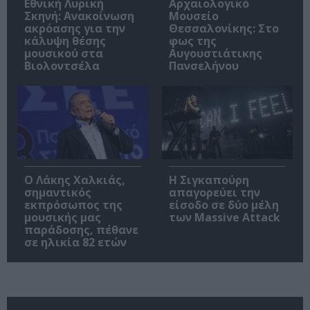
Εθνική Λυρική
Αρχαιολογικό
Σκηνή: Ανακοίνωση
Μουσείο
ακρόασης για την
Θεσσαλονίκης: Στο
κάλυψη θέσης
φως της
μουσικού στα
Αυγουστιάτικης
Βιολοντσέλα
Πανσελήνου
Ο Λάκης Χαλκιάς,
Η Σιγκαπούρη
σημαντικός
απαγορεύει την
εκπρόσωπος της
είσοδο σε δύο μέλη
μουσικής μας
των Massive Attack
παράδοσης, πέθανε
σε ηλικία 82 ετών