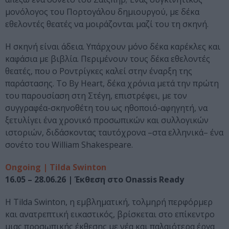
μονόλογος του Πορτογάλου δημιουργού, με δέκα
εθελοντές θεατές να μοιράζονται μαζί του τη σκηνή.
Η σκηνή είναι άδεια. Υπάρχουν μόνο δέκα καρέκλες και
καφάσια με βιβλία. Περιμένουν τους δέκα εθελοντές
θεατές, που ο Ροντρίγκες καλεί στην έναρξη της
παράστασης. Το By Heart, δέκα χρόνια μετά την πρώτη
του παρουσίαση στη Στέγη, επιστρέφει, με τον
συγγραφέα-σκηνοθέτη του ως ηθοποιό-αφηγητή, να
ξετυλίγει ένα χρονικό προσωπικών και συλλογικών
ιστοριών, διδάσκοντας ταυτόχρονα –στα ελληνικά– ένα
σονέτο του William Shakespeare.
Ongoing | Tilda Swinton
16.05 – 28.06.26 | Έκθεση στο Onassis Ready
Η Tilda Swinton, η εμβληματική, τολμηρή περφόρμερ
και ανατρεπτική εικαστικός, βρίσκεται στο επίκεντρο
μιας προσωπικής έκθεσης με νέα και παλαιότερα έργα