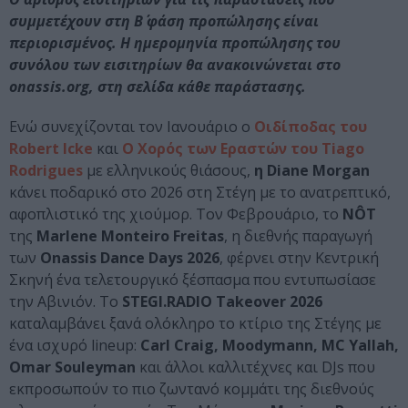
συμμετέχουν στη Β΄ φάση προπώλησης είναι
περιορισμένος. Η ημερομηνία προπώλησης του
συνόλου των εισιτηρίων θα ανακοινώνεται στο
onassis.org, στη σελίδα κάθε παράστασης.
Ενώ συνεχίζονται τον Ιανουάριο ο
Οιδίποδας του
Robert Icke
και
Ο Χορός των Εραστών του Tiago
Rodrigues
με ελληνικούς θιάσους,
η Diane Morgan
κάνει ποδαρικό στο 2026 στη Στέγη με το ανατρεπτικό,
αφοπλιστικό της χιούμορ. Τον Φεβρουάριο, το
NÔT
της
Marlene Monteiro Freitas
, η διεθνής παραγωγή
των
Onassis Dance Days 2026
, φέρνει στην Κεντρική
Σκηνή ένα τελετουργικό ξέσπασμα που εντυπωσίασε
την Αβινιόν. Το
STEGI.RADIO Takeover 2026
καταλαμβάνει ξανά ολόκληρο το κτίριο της Στέγης με
ένα ισχυρό lineup:
Carl Craig, Moodymann, MC Yallah,
Omar Souleyman
και άλλοι καλλιτέχνες και DJs που
εκπροσωπούν το πιο ζωντανό κομμάτι της διεθνούς