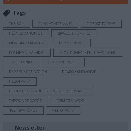
Tags
THE BOY
ΓΙΑΝΝΗΣ ΑΓΓΕΛΑΚΑΣ
ΓΙΩΡΓΟΣ ΓΟΥΣΗΣ
ΓΙΩΡΓΟΣ ΛΑΝΘΙΜΟΣ
ΔΙΑΛΕΞΕΙΣ - ΟΜΙΛΙΕΣ
ΕΙΚΑΣΤΙΚΕΣ ΕΚΘΕΣΕΙΣ
ΙΔΡΥΜΑ ΩΝΑΣΗ
ΚΟΣΜΗΜΑ - FASHION
ΜΟΥΣΙΚΟΘΕΑΤΡΙΚΕΣ ΠΑΡΑΣΤΑΣΕΙΣ
ΞΕΝΕΣ ΤΑΙΝΙΕΣ
ΞΕΝΟΙ ΣΥΓΓΡΑΦΕΙΣ
ΠΑΡΟΥΣΙΑΣΕΙΣ ΒΙΒΛΙΩΝ
ΠΕΔΡΟ ΑΛΜΟΔΟΒΑΡ
ΠΕΖΟΓΡΑΦΙΑ
ΠΕΙΡΑΜΑΤΙΚΟ - MULTI SHOWS - PERFORMANCE
ΣΥΓΧΡΟΝΟΣ ΧΟΡΟΣ
ΤΖΙΜ ΤΖΑΡΜΟΥΣ
ΦΕΣΤΙΒΑΛ ΧΟΡΟΥ
ΦΩΤΟΓΡΑΦΙΑ
Newsletter