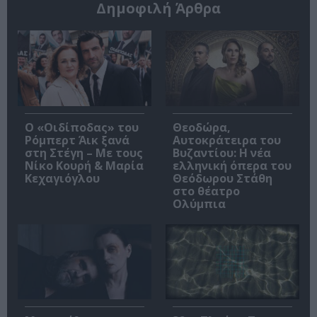
Δημοφιλή Άρθρα
O «Οιδίποδας» του
Θεοδώρα,
Ρόμπερτ Άικ ξανά
Αυτοκράτειρα του
στη Στέγη – Με τους
Βυζαντίου: Η νέα
Νίκο Κουρή & Μαρία
ελληνική όπερα του
Κεχαγιόγλου
Θεόδωρου Στάθη
στο θέατρο
Ολύμπια