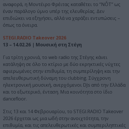
αναφορά, η Μοντέιρο Φρέιτας καταθέτει το “NÔT” ως
έναν παράλογο ύμνο υπέρ της ελευθερίας. Δεν
επιδιώκει να εξηγήσει, αλλά να χαράξει εντυπώσεις –
όπως τα όνειρα.
STEGI.RADIO Takeover 2026
13 – 14.02.26 | Μουσική στη Στέγη
Για τρίτη χρονιά, το web radio της Στέγης κάνει
κατάληψη σε όλο το κτίριο με δύο εκρηκτικές νύχτες
αφιερωμένες στην επιθυμία, τη συμπερίληψη και την
απελευθερωτική δύναμη του clubbing. Σύγχρονη
ηλεκτρονική μουσική, ανερχόμενοι DJs από την Ελλάδα
και το εξωτερικό, ένταση. Μια κοινότητα στο ίδιο
dancefloor.
Στις 13 και 14 Φεβρουαρίου, το STEGI.RADIO Takeover
2026 έρχεται ως μια ωδή στην ανοιχτότητα, την
επιθυμία, και τις απελευθερωτικές και συμπεριληπτικές