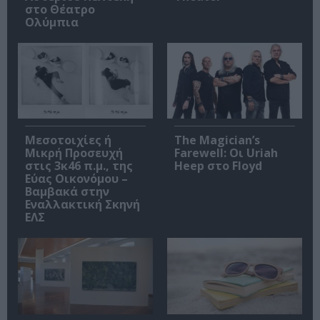
στο Θέατρο
Ολύμπια
Μεσοτοιχίες ή
The Magician’s
Μικρή Προσευχή
Farewell: Οι Uriah
στις 3κ46 π.μ., της
Heep στο Floyd
Εύας Οικονόμου –
Βαμβακά στην
Εναλλακτική Σκηνή
ΕΛΣ