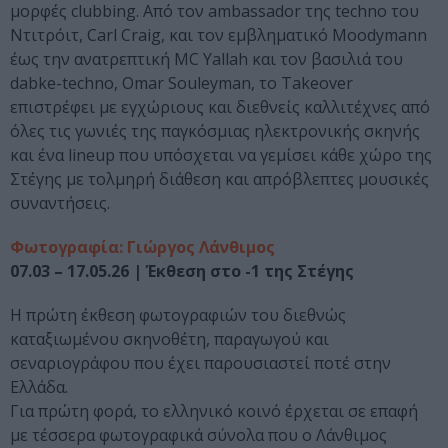
μορφές clubbing. Από τον ambassador της techno του
Ντιτρόιτ, Carl Craig, και τον εμβληματικό Moodymann
έως την ανατρεπτική MC Yallah και τον βασιλιά του
dabke-techno, Omar Souleyman, το Takeover
επιστρέφει με εγχώριους και διεθνείς καλλιτέχνες από
όλες τις γωνιές της παγκόσμιας ηλεκτρονικής σκηνής
και ένα lineup που υπόσχεται να γεμίσει κάθε χώρο της
Στέγης με τολμηρή διάθεση και απρόβλεπτες μουσικές
συναντήσεις.
Φωτογραφία: Γιώργος Λάνθιμος
07.03 – 17.05.26 | Έκθεση στο -1 της Στέγης
Η πρώτη έκθεση φωτογραφιών του διεθνώς
καταξιωμένου σκηνοθέτη, παραγωγού και
σεναριογράφου που έχει παρουσιαστεί ποτέ στην
Ελλάδα.
Για πρώτη φορά, το ελληνικό κοινό έρχεται σε επαφή
με τέσσερα φωτογραφικά σύνολα που ο Λάνθιμος