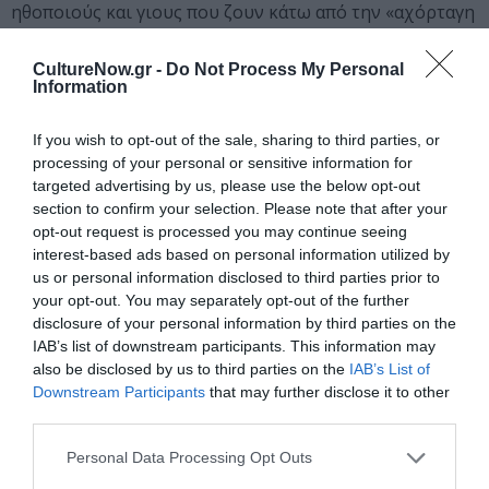
ηθοποιούς και γιους που ζουν κάτω από την «αχόρταγη
σκιά» ενός βουνού, μιας καριέρας και ενός πατέρα.
Μνήμη, ταυτότητα, πατρότητα. Στη Μικρή Σκηνή της
CultureNow.gr -
Do Not Process My Personal
Information
Στέγης.
Πατέρες και γιοι. Ορειβασίες και πτώσεις. Παγόβουνα,
If you wish to opt-out of the sale, sharing to third parties, or
φαντάσματα, η αλήθεια και η κινηματογραφημένη
processing of your personal or sensitive information for
targeted advertising by us, please use the below opt-out
εκδοχή της, συγκλονιστικές αποκαλύψεις και κωμικές
section to confirm your selection. Please note that after your
ανατροπές, με ένα tour de force ντουέτο, τους Γιάννη
opt-out request is processed you may continue seeing
Νιάρρο και Κώστα Νικούλι, στην πρώτη τους θεατρική
interest-based ads based on personal information utilized by
συνύπαρξη.
us or personal information disclosed to third parties prior to
your opt-out. You may separately opt-out of the further
Το Μπλουζ του Μικρού Πρίγκιπα | Γιάννης
disclosure of your personal information by third parties on the
Αγγελάκας
IAB’s list of downstream participants. This information may
Σκηνοθετική επιμέλεια: Γιώργος Γούσης
also be disclosed by us to third parties on the
IAB’s List of
Downstream Participants
that may further disclose it to other
12.03 – 26.04.26 | Μουσική / Θέατρο στην Κεντρική
third parties.
Σκηνή
Personal Data Processing Opt Outs
Ο κορυφαίος δημιουργός της ελληνικής ροκ σκηνής