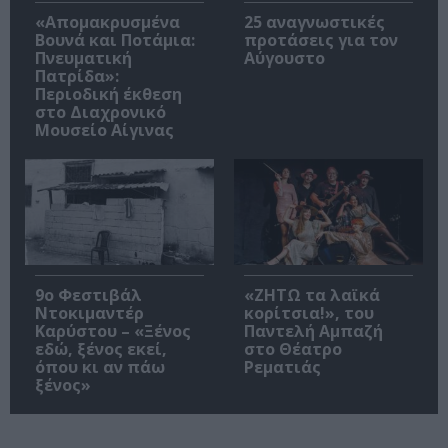
«Απομακρυσμένα
25 αναγνωστικές
Βουνά και Ποτάμια:
προτάσεις για τον
Πνευματική
Αύγουστο
Πατρίδα»:
Περιοδική έκθεση
στο Διαχρονικό
Μουσείο Αίγινας
9ο Φεστιβάλ
«ΖΗΤΩ τα λαϊκά
Ντοκιμαντέρ
κορίτσια!», του
Καρύστου – «Ξένος
Παντελή Αμπαζή
εδώ, ξένος εκεί,
στο Θέατρο
όπου κι αν πάω
Ρεματιάς
ξένος»