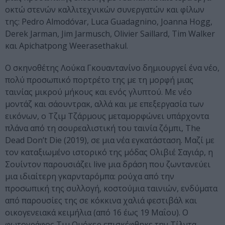
οκτώ στενών καλλιτεχνικών συνεργατών και φίλων
της: Pedro Almodóvar, Luca Guadagnino, Joanna Hogg,
Derek Jarman, Jim Jarmusch, Olivier Saillard, Tim Walker
και Apichatpong Weerasethakul.
Ο σκηνοθέτης Λούκα Γκουαντανίνο δημιουργεί ένα νέο,
πολύ προσωπικό πορτρέτο της με τη μορφή μιας
ταινίας μικρού μήκους και ενός γλυπτού. Με νέο
μοντάζ και σάουντρακ, αλλά και με επεξεργασία των
εικόνων, ο Τζιμ Τζάρμους μεταμορφώνει υπάρχοντα
πλάνα από τη σουρεαλιστική του ταινία ζόμπι, The
Dead Don’t Die (2019), σε μια νέα εγκατάσταση. Μαζί με
τον καταξιωμένο ιστορικό της μόδας Ολιβιέ Σαγιάρ, η
Σουίντον παρουσιάζει live μια δράση που ζωντανεύει
μια ιδιαίτερη γκαρνταρόμπα: ρούχα από την
προσωπική της συλλογή, κοστούμια ταινιών, ενδύματα
από παρουσίες της σε κόκκινα χαλιά φεστιβάλ και
οικογενειακά κειμήλια (από 16 έως 19 Μαΐου). Ο
φωτογράφος Τιμ Ουόκερ επισκέφθηκε την Τίλντα