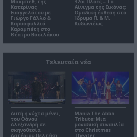
Μακμπέθ, της
32οι Πλοές – Το
Κατερίνας
Αίνιγμα της Εικόνας:
Ευαγγελάτου με
Ομαδική έκθεση στο
Γιώργο Γάλλο &
Ίδρυμα Π. & Μ.
Καρυοφυλλιά
Κυδωνιέως
Καραμπέτη στο
Θέατρο Βασιλάκου
Τελευταία νέα
Αυτή η νύχτα μένει,
Mania The Abba
του Θάνου
Tribute: Μια
Αλεξανδρή σε
μοναδική συναυλία
σκηνοθεσία
στο Christmas
Αστέριου Πελτέκη
Theater