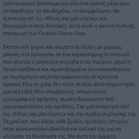
τελετουργικό ξέσπασμα για όλα όσα κρατάς μέσα σου:
το παράλογο, το απωθημένο, το ασυμφιλίωτο. Με
έμπνευση απ’ τις «Χίλιες και μία νύχτες» και
βουτηγμένη στην έκσταση, αυτή είναι η φετινή διεθνής
παραγωγή των Onassis Dance Days.
Εκστατικοί χοροί και σώματα σε έξαψη με μαγικές
μάσκες στα πρόσωπα, σε ένα καγκελόφραχτο σκηνικό
που γίνεται η μαγεμένη κοιλάδα ενός ονείρου, γεμάτη
λευκά κρεβάτια και αιματοβαμμένα κλινοσκεπάσματα,
με τα μαχαίρια να μεταμορφώνονται σε κρουστά
όργανα. Εδώ το χάος δεν είναι αταξία, αλλά πορεία προς
μια νέα τάξη. Μια υπερβατική, υπνωτιστική
χορογραφική αφήγηση, γεμάτη θραύσματα από
ονειροφαντασίες και εφιάλτες. Σαν μια ανάμνηση από
τις «Χίλιες και μία νύχτες» και την πράξη επιβίωσης της
Σεχραζάντ, που έλεγε κάθε βράδυ ημιτελείς ιστορίες
στον γυναικοκτόνο βασιλιά και σύζυγό της για να
γλιτώσει τη θανάτωσή της. Με αυτή την έμμεση