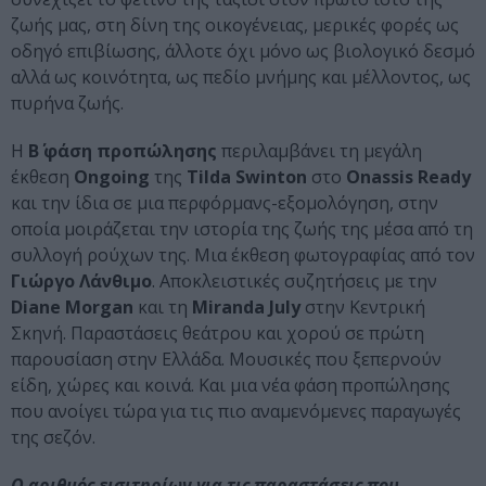
ζωής μας, στη δίνη της οικογένειας, μερικές φορές ως
οδηγό επιβίωσης, άλλοτε όχι μόνο ως βιολογικό δεσμό
αλλά ως κοινότητα, ως πεδίο μνήμης και μέλλοντος, ως
πυρήνα ζωής.
Η
Β΄ φάση προπώλησης
περιλαμβάνει τη μεγάλη
έκθεση
Ongoing
της
Tilda Swinton
στο
Onassis Ready
και την ίδια σε μια περφόρμανς-εξομολόγηση, στην
οποία μοιράζεται την ιστορία της ζωής της μέσα από τη
συλλογή ρούχων της. Μια έκθεση φωτογραφίας από τον
Γιώργο Λάνθιμο
. Αποκλειστικές συζητήσεις με την
Diane Morgan
και τη
Miranda July
στην Κεντρική
Σκηνή. Παραστάσεις θεάτρου και χορού σε πρώτη
παρουσίαση στην Ελλάδα. Μουσικές που ξεπερνούν
είδη, χώρες και κοινά. Και μια νέα φάση προπώλησης
που ανοίγει τώρα για τις πιο αναμενόμενες παραγωγές
της σεζόν.
Ο αριθμός εισιτηρίων για τις παραστάσεις που