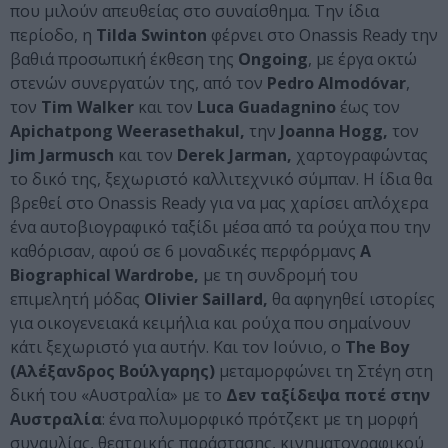
που μιλούν απευθείας στο συναίσθημα. Την ίδια
περίοδο, η
Tilda Swinton
φέρνει στο Onassis Ready την
βαθιά προσωπική έκθεση της
Ongoing
, με έργα οκτώ
στενών συνεργατών της, από τον
Pedro Almodóvar
,
τον
Tim Walker
και τον
Luca Guadagnino
έως τον
Apichatpong Weerasethakul,
την
Joanna Hogg,
τον
Jim Jarmusch
και τον
Derek Jarman,
χαρτογραφώντας
το δικό της, ξεχωριστό καλλιτεχνικό σύμπαν. Η ίδια θα
βρεθεί στο Onassis Ready για να μας χαρίσει απλόχερα
ένα αυτοβιογραφικό ταξίδι μέσα από τα ρούχα που την
καθόρισαν, αφού σε 6 μοναδικές περφόρμανς
A
Biographical Wardrobe,
με τη συνδρομή του
επιμελητή μόδας
Olivier Saillard,
θα αφηγηθεί ιστορίες
για οικογενειακά κειμήλια και ρούχα που σημαίνουν
κάτι ξεχωριστό για αυτήν. Και τον Ιούνιο, ο
The Boy
(Αλέξανδρος Βούλγαρης)
μεταμορφώνει τη Στέγη στη
δική του «Αυστραλία» με το
Δεν ταξίδεψα ποτέ στην
Αυστραλία
: ένα πολυμορφικό πρότζεκτ με τη μορφή
συναυλίας, θεατρικής παράστασης, κινηματογραφικού