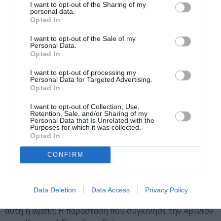
επανέρχεται μετά τη «Νέκυια» με μια νέα παράσταση-
I want to opt-out of the Sharing of my
personal data.
εμπειρία. Μια ηλεκτρισμένη ωδή στον πρίγκιπα που
Opted In
κάποτε όλοι αγαπήσαμε, σε σκηνοθετική επιμέλεια του
βραβευμένου δημιουργού των «Μαγνητικών πεδίων».
I want to opt-out of the Sale of my
Personal Data.
Opted In
Σαν ένα μπλουζ, έναν μακρύ παλμό –κάποτε
μελαγχολικό και άλλοτε δοξαστικό– που αποτίνει φόρο
I want to opt-out of processing my
Personal Data for Targeted Advertising.
τιμής στον Παύλο Σιδηρόπουλο και στον δικό του
Opted In
εμβληματικό δίσκο, «Τα Μπλουζ του Πρίγκηπα»,
I want to opt-out of Collection, Use,
φαντάστηκε ο Αγγελάκας τη σκηνική εκδοχή στο
Retention, Sale, and/or Sharing of my
διάσημο βιβλίο του 1943.
Personal Data that Is Unrelated with the
Purposes for which it was collected.
Opted In
H Απόσταση | Tiago Rodrigues
07 – 10.05.26 | Θέατρο στην Κεντρική Σκηνή
CONFIRM
Έτος 2077. Ένας πατέρας. Μια κόρη. Εκείνος στη Γη.
Εκείνη στον Άρη. Η ανθρωπότητα σε οριακή στιγμή. Η
Data Deletion
Data Access
Privacy Policy
σχέση τους επίσης. Πόσα μίλια μπορεί να διανύσει
αυτή η αγάπη; Η παράσταση που συγκίνησε την Αβινιόν