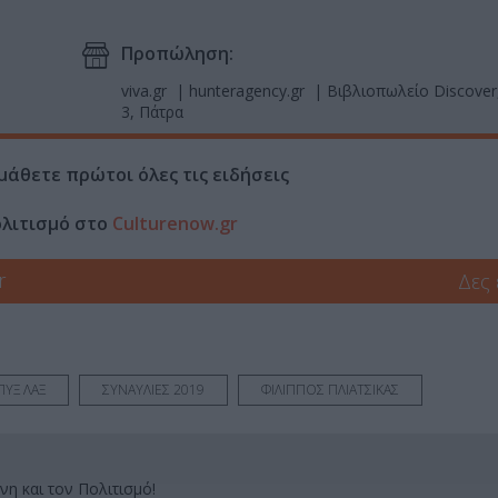
Προπώληση:
viva.gr | hunteragency.gr | Βιβλιοπωλείο Discove
3, Πάτρα
μάθετε πρώτοι όλες τις ειδήσεις
ολιτισμό στο
Culturenow.gr
r
Δες
ΠΥΞ ΛΑΞ
ΣΥΝΑΥΛΙΕΣ 2019
ΦΙΛΙΠΠΟΣ ΠΛΙΑΤΣΙΚΑΣ
νη και τον Πολιτισμό!