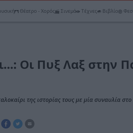
υσική
Θέατρο - Χορός
Σινεμά
Τέχνες
Βιβλίο
Φεσ
ι…: Οι Πυξ Λαξ στην 
αλοκαίρι της ιστορίας τους με μία συναυλία στο