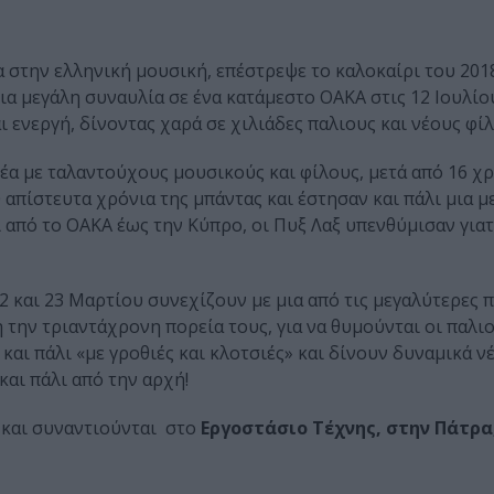
 στην ελληνική μουσική, επέστρεψε το καλοκαίρι του 2018
μια μεγάλη συναυλία σε ένα κατάμεστο ΟΑΚΑ στις 12 Ιουλίο
 ενεργή, δίνοντας χαρά σε χιλιάδες παλιους και νέους φίλ
έα με ταλαντούχους μουσικούς και φίλους, μετά από 16 χ
απίστευτα χρόνια της μπάντας και έστησαν και πάλι μια μ
 από το ΟΑΚΑ έως την Κύπρο, οι Πυξ Λαξ υπενθύμισαν γιατ
2 και 23 Μαρτίου συνεχίζουν με μια από τις μεγαλύτερες π
την τριαντάχρονη πορεία τους, για να θυμούνται οι παλιο
ι και πάλι «με γροθιές και κλοτσιές» και δίνουν δυναμικά 
και πάλι από την αρχή!
ς και συναντιούνται στο
Εργοστάσιο Τέχνης, στην Πάτρα