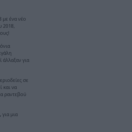
 με ένα νέο
υ 2018,
ους!
ρόνια
εγάλη
ί άλλαξαν για
εριοδείες σε
ί και να
νέα ραντεβού
,
για μια