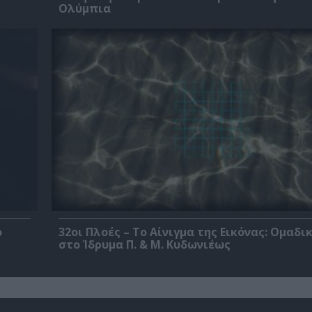
Ολύμπια
ο
32οι Πλοές – Το Αίνιγμα της Εικόνας: Ομαδι
στο Ίδρυμα Π. & Μ. Κυδωνιέως