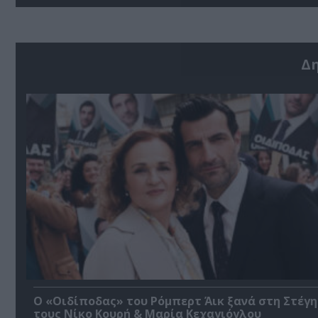
Δ
O «Οιδίποδας» του Ρόμπερτ Άικ ξανά στη Στέγη
τους Νίκο Κουρή & Μαρία Κεχαγιόγλου