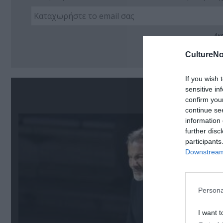
Ακο
CultureNo
If you wish 
sensitive in
Σ
confirm you
continue se
information 
further disc
participants
Downstream 
Persona
I want t