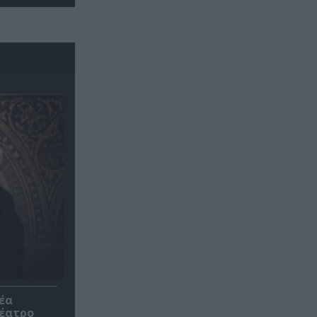
έα
θέατρο