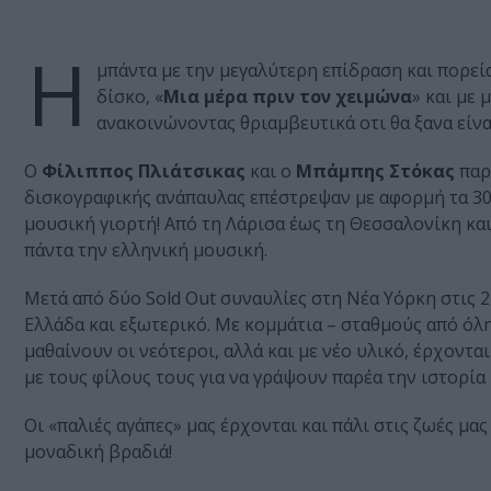
H
μπάντα με την μεγαλύτερη επίδραση και πορεία
δίσκο, «
Μια μέρα πριν τον χειμώνα
» και με 
ανακοινώνοντας θριαμβευτικά οτι θα ξανα είναι
Ο
Φίλιππος Πλιάτσικας
και ο
Μπάμπης Στόκας
παρ
δισκογραφικής ανάπαυλας επέστρεψαν με αφορμή τα 30 
μουσική γιορτή! Από τη Λάρισα έως τη Θεσσαλονίκη και
πάντα την ελληνική μουσική.
Μετά από δύο Sold Out συναυλίες στη Νέα Υόρκη στις 2
Ελλάδα και εξωτερικό. Με κομμάτια – σταθμούς από όλη 
μαθαίνουν οι νεότεροι, αλλά και με νέο υλικό, έρχοντα
με τους φίλους τους για να γράψουν παρέα την ιστορία 
Οι «παλιές αγάπες» μας έρχονται και πάλι στις ζωές μα
μοναδική βραδιά!