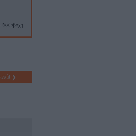
r, Βούρβαχη
 εδώ!
❯