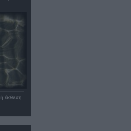
κή έκθεση