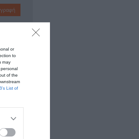
sonal or
ection to
ou may
 personal
out of the
 downstream
B’s List of