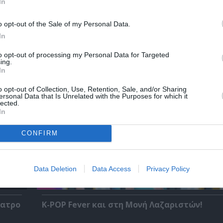
In
o opt-out of the Sale of my Personal Data.
Η Μουσική Τεχνόπολη 2026 υποδέχεται ένα
In
δυναμικό συναυλιακό Σεπτέμβριο!
to opt-out of processing my Personal Data for Targeted
ing.
In
o opt-out of Collection, Use, Retention, Sale, and/or Sharing
ersonal Data that Is Unrelated with the Purposes for which it
lected.
In
CONFIRM
Data Deletion
Data Access
Privacy Policy
έατρο
K-POP Fever και στη Μονή Λαζαριστών!