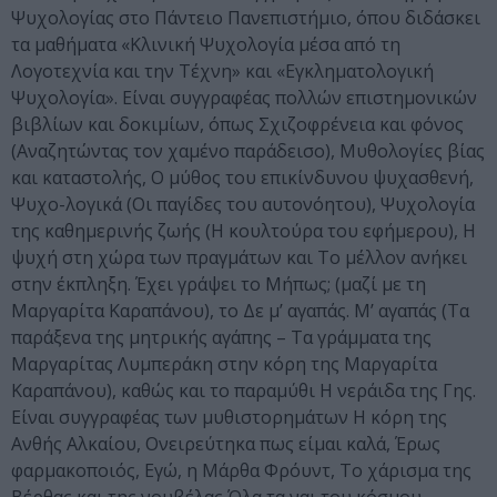
Ψυχολογίας στο Πάντειο Πανεπιστήμιο, όπου διδάσκει
τα μαθήματα «Κλινική Ψυχολογία μέσα από τη
Λογοτεχνία και την Τέχνη» και «Εγκληματολογική
Ψυχολογία». Είναι συγγραφέας πολλών επιστημονικών
βιβλίων και δοκιμίων, όπως Σχιζοφρένεια και φόνος
(Αναζητώντας τον χαμένο παράδεισο), Μυθολογίες βίας
και καταστολής, Ο μύθος του επικίνδυνου ψυχασθενή,
Ψυχο-λογικά (Οι παγίδες του αυτονόητου), Ψυχολογία
της καθημερινής ζωής (H κουλτούρα του εφήμερου), Η
ψυχή στη χώρα των πραγμάτων και Το μέλλον ανήκει
στην έκπληξη. Έχει γράψει το Μήπως; (μαζί με τη
Μαργαρίτα Καραπάνου), το Δε μ’ αγαπάς. Μ’ αγαπάς (Τα
παράξενα της μητρικής αγάπης – Τα γράμματα της
Μαργαρίτας Λυμπεράκη στην κόρη της Μαργαρίτα
Καραπάνου), καθώς και το παραμύθι Η νεράιδα της Γης.
Είναι συγγραφέας των μυθιστορημάτων Η κόρη της
Ανθής Αλκαίου, Ονειρεύτηκα πως είμαι καλά, Έρως
φαρμακοποιός, Εγώ, η Μάρθα Φρόυντ, Το χάρισμα της