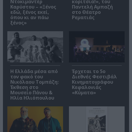
Ντοκιμαντέρ
κορίτσια!», του
Καρύστου – «Ξένος
Παντελή Αμπαζή
εδώ, ξένος εκεί,
στο Θέατρο
όπου κι αν πάω
Ρεματιάς
ξένος»
Η Ελλάδα μέσα από
Έρχεται το 5ο
τον φακό του
Διεθνές Φεστιβάλ
Νικόλαου Τομπάζη:
Κινηματογράφου
Έκθεση στο
Κεφαλονιάς
Μουσείο Πάνου &
«Κύματα»
Ηλία Ηλιόπουλου