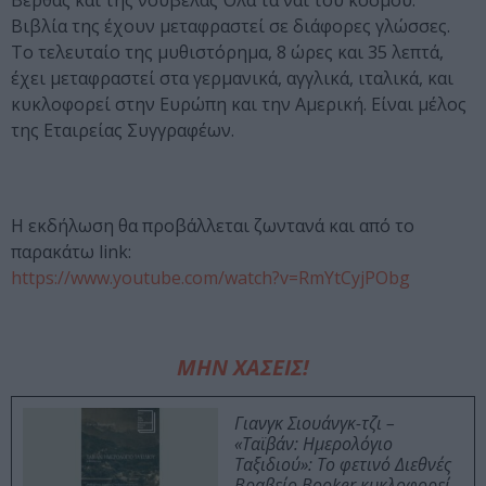
Βέρθας και της νουβέλας Όλα τα ναι του κόσμου.
Βιβλία της έχουν μεταφραστεί σε διάφορες γλώσσες.
Το τελευταίο της μυθιστόρημα, 8 ώρες και 35 λεπτά,
έχει μεταφραστεί στα γερμανικά, αγγλικά, ιταλικά, και
κυκλοφορεί στην Ευρώπη και την Αμερική. Είναι μέλος
της Εταιρείας Συγγραφέων.
Η εκδήλωση θα προβάλλεται ζωντανά και από το
παρακάτω link:
https://www.youtube.com/watch?v=RmYtCyjPObg
ΜΗΝ ΧΑΣΕΙΣ!
Γιανγκ Σιουάνγκ-τζι –
«Ταϊβάν: Ημερολόγιο
Ταξιδιού»: Το φετινό Διεθνές
Βραβείο Booker κυκλοφορεί