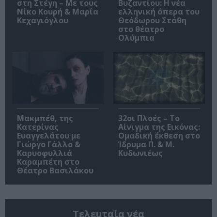
στη Στέγη – Με τους
Βυζαντίου: Η νέα
Νίκο Κουρή & Μαρία
ελληνική όπερα του
Κεχαγιόγλου
Θεόδωρου Στάθη
στο θέατρο
Ολύμπια
Μακμπέθ, της
32οι Πλοές – Το
Κατερίνας
Αίνιγμα της Εικόνας:
Ευαγγελάτου με
Ομαδική έκθεση στο
Γιώργο Γάλλο &
Ίδρυμα Π. & Μ.
Καρυοφυλλιά
Κυδωνιέως
Καραμπέτη στο
Θέατρο Βασιλάκου
Τελευταία νέα