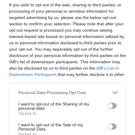
If you wish to opt-out of the sale, sharing to third parties, or
processing of your personal or sensitive information for
Δείτε όλα τα
τελευταία νέα
για την Τέχνη και τον
targeted advertising by us, please use the below opt-out
Πολιτισμό στο
Culturenow.gr
section to confirm your selection. Please note that after your
opt-out request is processed you may continue seeing
Νέοι Διαγωνισμοί
❯
interest-based ads based on personal information utilized by
us or personal information disclosed to third parties prior to
your opt-out. You may separately opt-out of the further
Tags
disclosure of your personal information by third parties on the
ΔΩΡΕΑΝ ΕΚΔΗΛΩΣΕΙΣ
ΦΩΤΕΙΝΗ ΤΣΑΛΙΚΟΓΛΟΥ
IAB’s list of downstream participants. This information may
also be disclosed by us to third parties on the
IAB’s List of
Downstream Participants
that may further disclose it to other
Newsletter
third parties.
Κάθε βδομάδα στο e-mail σας τα τελευταία νέα για
Personal Data Processing Opt Outs
την Τέχνη και τον Πολιτισμό!
I want to opt-out of the Sharing of my
personal data.
Opted In
I want to opt-out of the Sale of my
Personal Data.
Ακολουθήστε το Culturenow.gr
Opted In