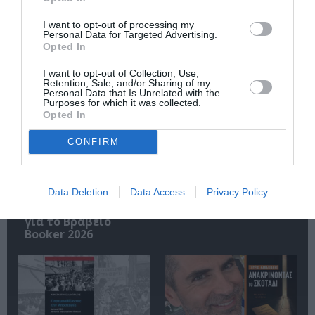
I want to opt-out of processing my
Personal Data for Targeted Advertising.
Opted In
I want to opt-out of Collection, Use,
Σχετικά Άρθρα
Retention, Sale, and/or Sharing of my
Personal Data that Is Unrelated with the
Purposes for which it was collected.
Opted In
CONFIRM
Data Deletion
Data Access
Privacy Policy
Η μακρά λίστα με
Έκθεση Βιβλίου
τις υποψηφιότητες
2026 στο Ναύπλιο
για το Βραβείο
Booker 2026