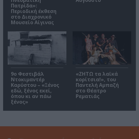
Πνευματική
Αύγουστο
Πατρίδα»:
Περιοδική έκθεση
στο Διαχρονικό
Μουσείο Αίγινας
9ο Φεστιβάλ
«ΖΗΤΩ τα λαϊκά
Ντοκιμαντέρ
κορίτσια!», του
Καρύστου – «Ξένος
Παντελή Αμπαζή
εδώ, ξένος εκεί,
στο Θέατρο
όπου κι αν πάω
Ρεματιάς
ξένος»