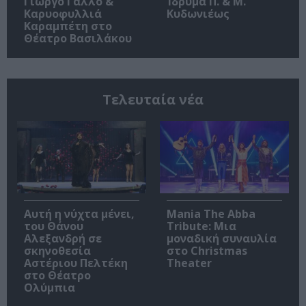
Γιώργο Γάλλο &
Ίδρυμα Π. & Μ.
Καρυοφυλλιά
Κυδωνιέως
Καραμπέτη στο
Θέατρο Βασιλάκου
Τελευταία νέα
Αυτή η νύχτα μένει,
Mania The Abba
του Θάνου
Tribute: Μια
Αλεξανδρή σε
μοναδική συναυλία
σκηνοθεσία
στο Christmas
Αστέριου Πελτέκη
Theater
στο Θέατρο
Ολύμπια