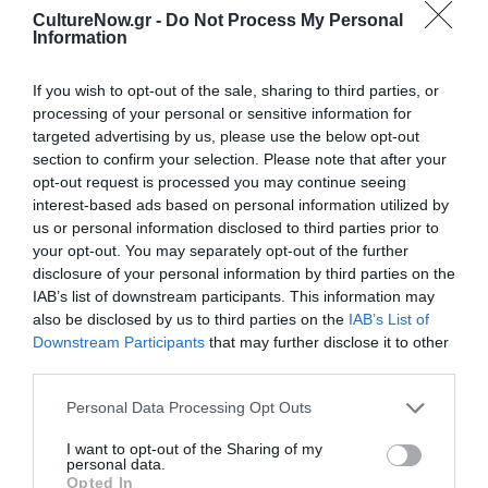
την Τέχνη και τον Πολιτισμό!
CultureNow.gr -
Do Not Process My Personal
Information
If you wish to opt-out of the sale, sharing to third parties, or
processing of your personal or sensitive information for
targeted advertising by us, please use the below opt-out
section to confirm your selection. Please note that after your
Ακολουθήστε το Culturenow.gr
opt-out request is processed you may continue seeing
interest-based ads based on personal information utilized by
us or personal information disclosed to third parties prior to
your opt-out. You may separately opt-out of the further
disclosure of your personal information by third parties on the
Σχετικά Άρθρα
IAB’s list of downstream participants. This information may
also be disclosed by us to third parties on the
IAB’s List of
Downstream Participants
that may further disclose it to other
third parties.
Personal Data Processing Opt Outs
I want to opt-out of the Sharing of my
personal data.
Mania The Abba
The Magician’s
Opted In