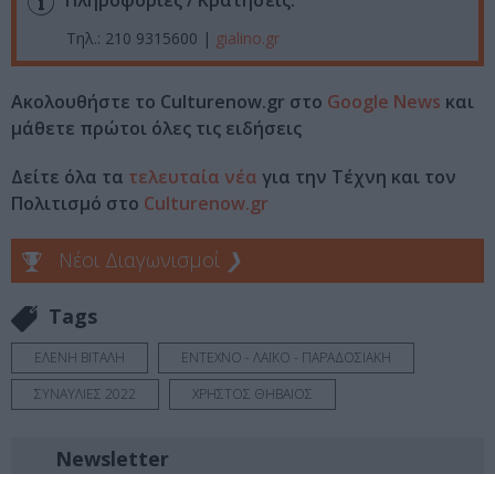
Πληροφορίες / Κρατήσεις:
Τηλ.: 210 9315600 |
gialino.gr
Ακολουθήστε το Culturenow.gr στο
Google News
και
μάθετε πρώτοι όλες τις ειδήσεις
Δείτε όλα τα
τελευταία νέα
για την Τέχνη και τον
Πολιτισμό στο
Culturenow.gr
Νέοι Διαγωνισμοί
❯
Tags
ΕΛΕΝΗ ΒΙΤΑΛΗ
ΕΝΤΕΧΝΟ - ΛΑΪΚΟ - ΠΑΡΑΔΟΣΙΑΚΗ
ΣΥΝΑΥΛΙΕΣ 2022
ΧΡΗΣΤΟΣ ΘΗΒΑΙΟΣ
Newsletter
Κάθε βδομάδα στο e-mail σας τα τελευταία νέα για