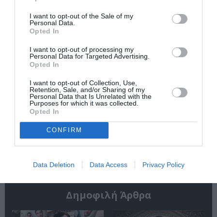
Tribute: Μια
Farewell: Οι Uriah
μοναδική συναυλία
Heep στο Floyd
I want to opt-out of the Sale of my
στο Christmas
Personal Data.
Theater
Opted In
I want to opt-out of processing my
Personal Data for Targeted Advertising.
Opted In
I want to opt-out of Collection, Use,
Retention, Sale, and/or Sharing of my
Personal Data that Is Unrelated with the
Purposes for which it was collected.
Οι Arab Strap στο
Τα τραγούδια μας:
Opted In
Gazarte Ground
Ευανθία
Stage
Ρεμπούτσικα και
CONFIRM
Άρης Δαβαράκης
στην Πάρο
Data Deletion
Data Access
Privacy Policy
Δημοφιλή Άρθρα