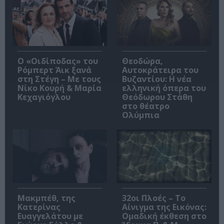
O «Οιδίποδας» του
Θεοδώρα,
Ρόμπερτ Άικ ξανά
Αυτοκράτειρα του
στη Στέγη – Με τους
Βυζαντίου: Η νέα
Νίκο Κουρή & Μαρία
ελληνική όπερα του
Κεχαγιόγλου
Θεόδωρου Στάθη
στο θέατρο
Ολύμπια
Μακμπέθ, της
32οι Πλοές – Το
Κατερίνας
Αίνιγμα της Εικόνας:
Ευαγγελάτου με
Ομαδική έκθεση στο