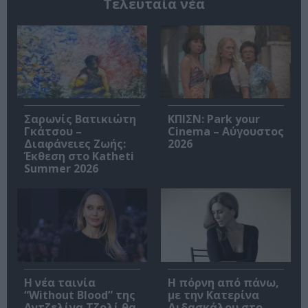
Τελευταία νέα
Σαρωνίς Βατικιώτη
ΚΠΙΣΝ: Park your
Γκάτσου –
Cinema – Αύγουστος
Διαφάνειες Ζωής:
2026
Έκθεση στο Katheti
Summer 2026
Η νέα ταινία
Η πόρνη από πάνω,
“Without Blood” της
με την Κατερίνα
Αντζελίνα Τζολί θα
Διδασκάλου στο