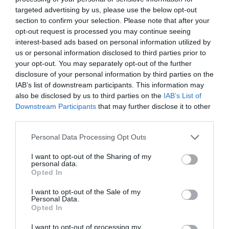
Ώρες λειτουργίας: Τρίτη, Τετάρτη, Παρασκευή,
targeted advertising by us, please use the below opt-out
Σάββατο & Κυριακή, 11.00 – 19.00 | Πέμπτη 11.00 –
section to confirm your selection. Please note that after your
22.00
opt-out request is processed you may continue seeing
interest-based ads based on personal information utilized by
Τοποθεσία:
us or personal information disclosed to third parties prior to
your opt-out. You may separately opt-out of the further
Εθνικό Μουσείο Σύγχρονης Τέχνης, Καλλιρρόης και
disclosure of your personal information by third parties on the
Αμβρ. Φραντζή (πρώην εργοστάσιο ΦΙΞ) - Ισόγειο,
IAB’s list of downstream participants. This information may
Αθήνα
also be disclosed by us to third parties on the
IAB’s List of
Downstream Participants
that may further disclose it to other
Εθνικό Μουσείο Σύγχρονης Τέχνης
third parties.
Personal Data Processing Opt Outs
Πληροφορίες / Κρατήσεις:
emst.gr
I want to opt-out of the Sharing of my
personal data.
Opted In
Ακολουθήστε το Culturenow.gr στο
Google News
και
I want to opt-out of the Sale of my
μάθετε πρώτοι όλες τις ειδήσεις
Personal Data.
Opted In
Δείτε όλα τα
τελευταία νέα
για την Τέχνη και τον
I want to opt-out of processing my