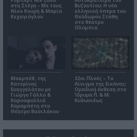
Ρόμπερτ Άικ ξανά
Αυτοκράτειρα του
στη Στέγη – Με τους
Βυζαντίου: Η νέα
Νίκο Κουρή & Μαρία
ελληνική όπερα του
Κεχαγιόγλου
Θεόδωρου Στάθη
στο θέατρο
Ολύμπια
Μακμπέθ, της
32οι Πλοές – Το
Κατερίνας
Αίνιγμα της Εικόνας:
Ευαγγελάτου με
Ομαδική έκθεση στο
Γιώργο Γάλλο &
Ίδρυμα Π. & Μ.
Καρυοφυλλιά
Κυδωνιέως
Καραμπέτη στο
Θέατρο Βασιλάκου