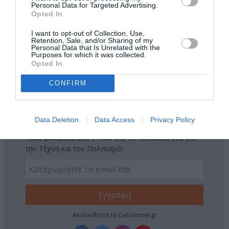
Πολιτισμό στο
Culturenow.gr
Personal Data for Targeted Advertising.
Opted In
Νέοι Διαγωνισμοί
❯
I want to opt-out of Collection, Use,
Retention, Sale, and/or Sharing of my
Personal Data that Is Unrelated with the
Tags
Purposes for which it was collected.
Opted In
VIDEO ART - INSTALLATIONS
ΕΙΚΑΣΤΙΚΕΣ ΕΚΘΕΣΕΙΣ
CONFIRM
ΖΩΓΡΑΦΙΚΗ
ΖΩΓΡΑΦΟΣ
Data Deletion
Data Access
Privacy Policy
Newsletter
Κάθε βδομάδα στο e-mail σας τα τελευταία νέα για
την Τέχνη και τον Πολιτισμό!
Ακολουθήστε το Culturenow.gr