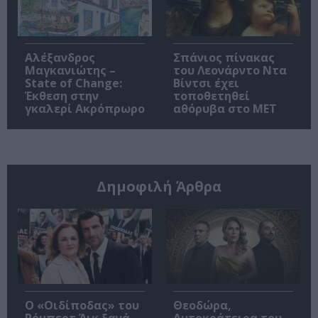
Αλέξανδρος
Σπάνιος πίνακας
Μαγκανιώτης –
του Λεονάρντο Ντα
State of Change:
Βίντσι έχει
Έκθεση στην
τοποθετηθεί
γκαλερί Ακρόπρωρο
αθόρυβα στο MET
Δημοφιλή Άρθρα
O «Οιδίποδας» του
Θεοδώρα,