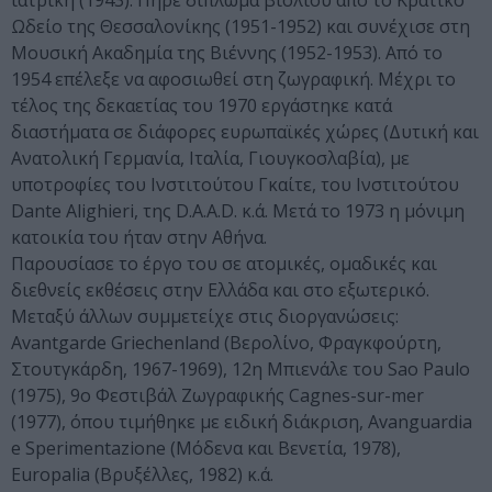
ιατρική (1943). Πήρε δίπλωμα βιολιού από το Κρατικό
Ωδείο της Θεσσαλονίκης (1951-1952) και συνέχισε στη
Μουσική Ακαδημία της Βιέννης (1952-1953). Από το
1954 επέλεξε να αφοσιωθεί στη ζωγραφική. Μέχρι το
τέλος της δεκαετίας του 1970 εργάστηκε κατά
διαστήματα σε διάφορες ευρωπαϊκές χώρες (Δυτική και
Ανατολική Γερμανία, Ιταλία, Γιουγκοσλαβία), με
υποτροφίες του Ινστιτούτου Γκαίτε, του Ινστιτούτου
Dante Alighieri, της D.A.A.D. κ.ά. Μετά το 1973 η μόνιμη
κατοικία του ήταν στην Αθήνα.
Παρουσίασε το έργο του σε ατομικές, ομαδικές και
διεθνείς εκθέσεις στην Ελλάδα και στο εξωτερικό.
Μεταξύ άλλων συμμετείχε στις διοργανώσεις:
Avantgarde Griechenland (Βερολίνο, Φραγκφούρτη,
Στουτγκάρδη, 1967-1969), 12η Μπιενάλε του Sao Paulo
(1975), 9ο Φεστιβάλ Ζωγραφικής Cagnes-sur-mer
(1977), όπου τιμήθηκε με ειδική διάκριση, Avanguardia
e Sperimentazione (Μόδενα και Βενετία, 1978),
Europalia (Βρυξέλλες, 1982) κ.ά.