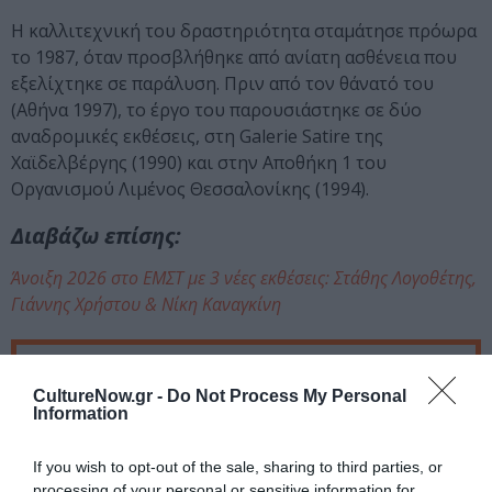
Η καλλιτεχνική του δραστηριότητα σταμάτησε πρόωρα
το 1987, όταν προσβλήθηκε από ανίατη ασθένεια που
εξελίχτηκε σε παράλυση. Πριν από τον θάνατό του
(Αθήνα 1997), το έργο του παρουσιάστηκε σε δύο
αναδρομικές εκθέσεις, στη Galerie Satire της
Χαϊδελβέργης (1990) και στην Αποθήκη 1 του
Οργανισμού Λιμένος Θεσσαλονίκης (1994).
Διαβάζω επίσης:
Άνοιξη 2026 στο ΕΜΣΤ με 3 νέες εκθέσεις: Στάθης Λογοθέτης,
Γιάννης Χρήστου & Νίκη Καναγκίνη
Ταυτότητα Εκδήλωσης
CultureNow.gr -
Do Not Process My Personal
Information
Ημερομηνία:
02/04/2026
08/11/2026
Από:
Εως:
If you wish to opt-out of the sale, sharing to third parties, or
Εγκαίνια: Πέμπτη 2 Απριλίου στις 19:00
processing of your personal or sensitive information for