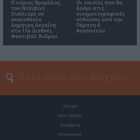
O κύριος Βρομύλος,
Οι ταινίες που θα
του Ντέιβιντ
δούμε στις
Ουάλιαμς σε
κινηματογραφικές
σκηνοθεσία
αίθουσες από την
Δημήτρη Δεγαΐτη
Πέμπτη 6
στο 12ο Διεθνές
Αυγούστου
Φεστιβάλ Άνδρου
Προφίλ
Οροι Χρήσης
Διαφήμιση
Επικοινωνία