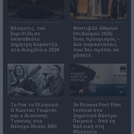
Άλκηστις, του
Φεστιβάλ Αθηνών
Ευριπίδη σε
Επιδαύρου 2026:
σκηνοθεσία
Ένας προορισμός –
Δημήτρη Καραντζά
δύο παραστάσεις
στα Αισχύλεια 2026
που δεν πρέπει να
χάσετε
Το Ροκ το Ελληνικό:
3o Piraeus Port Film
Ο Κώστας Τουρνάς
Festival στο
και ο Διονύσης
Δημοτικό Θέατρο
Τσακνής στο
Πειραιά – Από τη
Θέατρο Άλσος ΔΕΗ
Βαλτική στη
Μεσόγειο