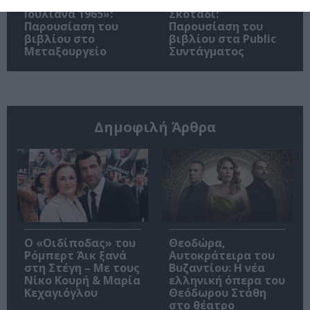
την αποστασία,
– Ανακρίνοντας το
Ιουλιανά 1965»:
Σκοτάδι:
Παρουσίαση του
Παρουσίαση του
βιβλίου στο
βιβλίου στα Public
Μεταξουργείο
Συντάγματος
Δημοφιλή Άρθρα
O «Οιδίποδας» του
Θεοδώρα,
Ρόμπερτ Άικ ξανά
Αυτοκράτειρα του
στη Στέγη – Με τους
Βυζαντίου: Η νέα
Νίκο Κουρή & Μαρία
ελληνική όπερα του
Κεχαγιόγλου
Θεόδωρου Στάθη
στο θέατρο