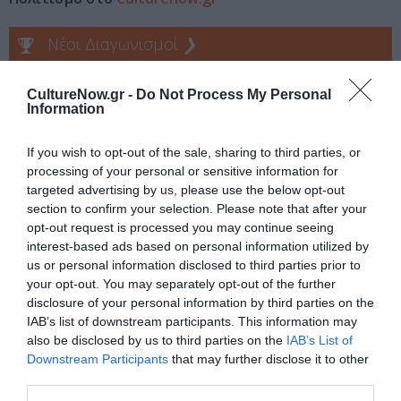
Νέοι Διαγωνισμοί
❯
Tags
CultureNow.gr -
Do Not Process My Personal
Information
ΑΝΔΡΕΑΣ ΜΗΤΣΟΥ
ΕΚΔΟΣΕΙΣ ΚΑΣΤΑΝΙΩΤΗ
If you wish to opt-out of the sale, sharing to third parties, or
processing of your personal or sensitive information for
Newsletter
targeted advertising by us, please use the below opt-out
Κάθε βδομάδα στο e-mail σας τα τελευταία νέα για
section to confirm your selection. Please note that after your
την Τέχνη και τον Πολιτισμό!
opt-out request is processed you may continue seeing
interest-based ads based on personal information utilized by
us or personal information disclosed to third parties prior to
your opt-out. You may separately opt-out of the further
disclosure of your personal information by third parties on the
IAB’s list of downstream participants. This information may
Ακολουθήστε το Culturenow.gr
also be disclosed by us to third parties on the
IAB’s List of
Downstream Participants
that may further disclose it to other
third parties.