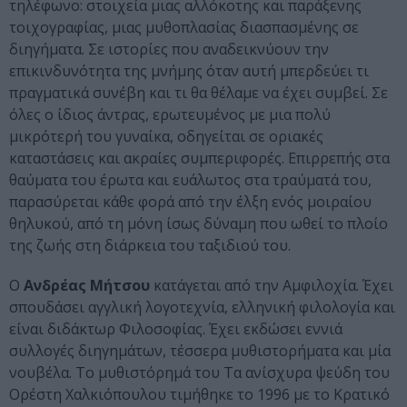
τηλέφωνο: στοιχεία μιας αλλόκοτης και παράξενης
τοιχογραφίας, μιας μυθοπλασίας διασπασμένης σε
διηγήματα. Σε ιστορίες που αναδεικνύουν την
επικινδυνότητα της μνήμης όταν αυτή μπερδεύει τι
πραγματικά συνέβη και τι θα θέλαμε να έχει συμβεί. Σε
όλες ο ίδιος άντρας, ερωτευμένος με μια πολύ
μικρότερή του γυναίκα, οδηγείται σε οριακές
καταστάσεις και ακραίες συμπεριφορές. Επιρρεπής στα
θαύματα του έρωτα και ευάλωτος στα τραύματά του,
παρασύρεται κάθε φορά από την έλξη ενός μοιραίου
θηλυκού, από τη μόνη ίσως δύναμη που ωθεί το πλοίο
της ζωής στη διάρκεια του ταξιδιού του.
Ο
Ανδρέας Μήτσου
κατάγεται από την Aμφιλοχία. Έχει
σπουδάσει αγγλική λογοτεχνία, ελληνική φιλολογία και
είναι διδάκτωρ Φιλοσοφίας. Έχει εκδώσει εννιά
συλλογές διηγημάτων, τέσσερα μυθιστορήματα και μία
νουβέλα. Tο μυθιστόρημά του Tα ανίσχυρα ψεύδη του
Oρέστη Xαλκιόπουλου τιμήθηκε το 1996 με το Κρατικό