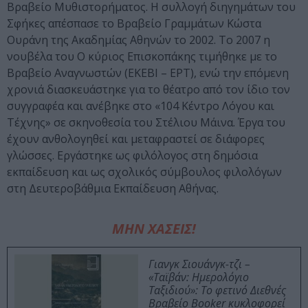
Βραβείο Μυθιστορήματος. H συλλογή διηγημάτων του
Σφήκες απέσπασε το Bρα­βείο Γραμμάτων Κώστα
Ουράνη της Aκαδημίας Aθηνών το 2002. Tο 2007 η
νουβέλα του O κύριος Eπισκοπάκης τιμήθηκε με το
Bραβείο Aναγνωστών (EKEBI – EPT), ενώ την επόμενη
χρονιά διασκευάστηκε για το θέατρο από τον ίδιο τον
συγγραφέα και ανέβηκε στο «104 Kέντρο Λόγου και
Tέχνης» σε σκηνοθεσία του Στέλιου Mάινα. Έργα του
έχουν ανθολογηθεί και μεταφραστεί σε διάφορες
γλώσσες. Εργάστηκε ως φιλόλογος στη δημόσια
εκπαίδευση και ως σχολικός σύμβουλος φιλολόγων
στη Δευτεροβάθμια Εκπαίδευση Αθήνας.
ΜΗΝ ΧΑΣΕΙΣ!
Γιανγκ Σιουάνγκ-τζι –
«Ταϊβάν: Ημερολόγιο
Ταξιδιού»: Το φετινό Διεθνές
Βραβείο Booker κυκλοφορεί