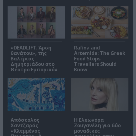
«DEADLIFT. Άρση
Rafina and
θανάτου», της
Artemida: The Greek
Βαλέριας
Food Stops
Δημητριάδου στο
Travellers Should
Θέατρο Εμπορικόν
Know
Απόστολος
Η Ελεωνόρα
Χαντζαράς –
Ζουγανέλη για δύο
«Κλεμμένος
μοναδικές