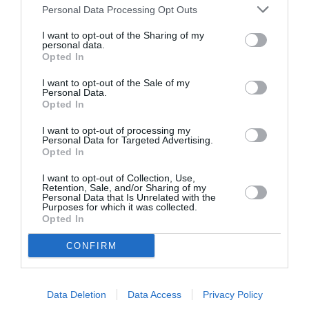
Personal Data Processing Opt Outs
Σχετικά Άρθρα
I want to opt-out of the Sharing of my
personal data.
Opted In
I want to opt-out of the Sale of my
Personal Data.
Opted In
I want to opt-out of processing my
Personal Data for Targeted Advertising.
Η μακρά λίστα με
Έκθεση Βιβλίου
Opted In
τις υποψηφιότητες
2026 στο Ναύπλιο
για το Βραβείο
I want to opt-out of Collection, Use,
Booker 2026
Retention, Sale, and/or Sharing of my
Personal Data that Is Unrelated with the
Purposes for which it was collected.
Opted In
CONFIRM
Data Deletion
Data Access
Privacy Policy
«Παρεμποδίζοντας
Σπύρος Κακατσάκης