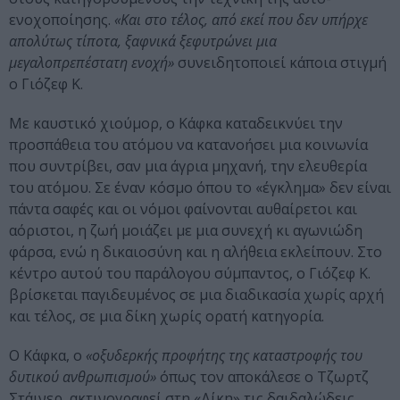
ενοχοποίησης.
«Και στο τέλος, από εκεί που δεν υπήρχε
απολύτως τίποτα, ξαφνικά ξεφυτρώνει μια
μεγαλοπρεπέστατη ενοχή»
συνειδητοποιεί κάποια στιγμή
ο Γιόζεφ Κ.
Με καυστικό χιούμορ, ο Κάφκα καταδεικνύει την
προσπάθεια του ατόμου να κατανοήσει μια κοινωνία
που συντρίβει, σαν μια άγρια μηχανή, την ελευθερία
του ατόμου. Σε έναν κόσμο όπου το «έγκλημα» δεν είναι
πάντα σαφές και οι νόμοι φαίνονται αυθαίρετοι και
αόριστοι, η ζωή μοιάζει με μια συνεχή κι αγωνιώδη
φάρσα, ενώ η δικαιοσύνη και η αλήθεια εκλείπουν. Στο
κέντρο αυτού του παράλογου σύμπαντος, ο Γιόζεφ Κ.
βρίσκεται παγιδευμένος σε μια διαδικασία χωρίς αρχή
και τέλος, σε μια δίκη χωρίς ορατή κατηγορία.
Ο Κάφκα, ο
«οξυδερκής προφήτης της καταστροφής του
δυτικού ανθρωπισμού»
όπως τον αποκάλεσε ο Τζωρτζ
Στάινερ, ακτινογραφεί στη «Δίκη» τις δαιδαλώδεις