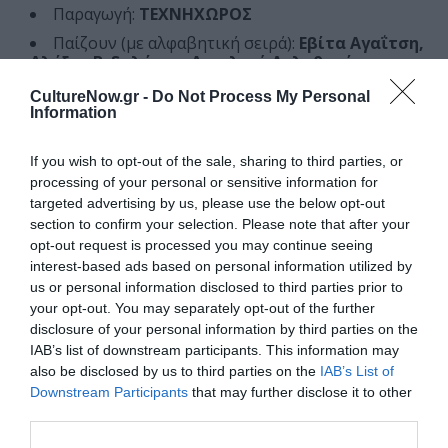
Παραγωγή:
ΤΕΧΝΗΧΩΡΟΣ
Παίζουν (με αλφαβητική σειρά):
Εβίτα Αγαΐτση,
Αλέξης Βιδαλάκης, Αγγελική Δεληθανάση,
Θανάσης Ισιδώρου, Βασίλης Καζής,
CultureNow.gr -
Do Not Process My Personal
Κωνσταντίνος Μαγκλάρας, Κλέαρχος
Information
Παπαγεωργίου, Οδυσσέας Παπασπηλιόπουλος,
Σωτήρης Τσακομίδης, Νικόλας
Χατζηβασιλειάδης
If you wish to opt-out of the sale, sharing to third parties, or
processing of your personal or sensitive information for
targeted advertising by us, please use the below opt-out
Ταυτότητα Εκδήλωσης
section to confirm your selection. Please note that after your
opt-out request is processed you may continue seeing
Ημερομηνία:
interest-based ads based on personal information utilized by
us or personal information disclosed to third parties prior to
12/11/2025
Από:
your opt-out. You may separately opt-out of the further
Τετάρτη & Κυριακή 20.00 | Πέμπτη & Παρασκευή 21.00
disclosure of your personal information by third parties on the
| Σάββατο 18.15 και 21.00
IAB’s list of downstream participants. This information may
also be disclosed by us to third parties on the
IAB’s List of
Τοποθεσία:
Downstream Participants
that may further disclose it to other
third parties.
Θέατρο ARK, Δροσοπούλου 197, Κυψέλη