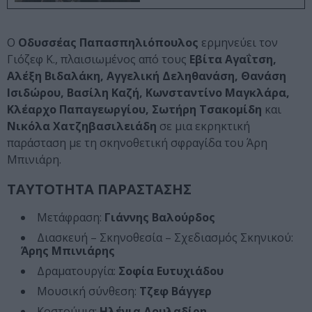
Ο
Οδυσσέας Παπασπηλιόπουλος
ερμηνεύει τον
Γιόζεφ Κ., πλαισιωμένος από τους
Εβίτα Αγαΐτση,
Αλέξη Βιδαλάκη, Αγγελική Δεληθανάση, Θανάση
Ισιδώρου, Βασίλη Καζή, Κωνσταντίνο Μαγκλάρα,
Κλέαρχο Παπαγεωργίου, Σωτήρη Τσακομίδη
και
Νικόλα Χατζηβασιλειάδη
σε μια εκρηκτική
παράσταση με τη σκηνοθετική σφραγίδα του Άρη
Μπινιάρη.
ΤΑΥΤΟΤΗΤΑ ΠΑΡΑΣΤΑΣΗΣ
Μετάφραση:
Γιάννης Βαλούρδος
Διασκευή – Σκηνοθεσία – Σχεδιασμός Σκηνικού:
Άρης Μπινιάρης
Δραματουργία:
Σοφία Ευτυχιάδου
Μουσική σύνθεση:
Τζεφ Βάγγερ
Κοστούμια:
Ηλένια Δουλαδίρη