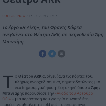
CULTURENOW
/
15-04-2025
/ 17:36
Το έργο «Η Δίκη», του Φραντς Κάφκα,
ανεβαίνει στο Θέατρο ARK, σε σκηνοθεσία Άρη
Μπινιάρη.
Τ
ο
Θέατρο ARK
ανοίγει ξανά τις πόρτες του,
πλήρως ανασχεδιασμένο, σηματοδοτώντας μια
νέα δημιουργική φάση. Στη σκηνή όπου ο
Άρης
Μπινιάρης
παρουσίασε την
«Άνοδο του Αρτούρο
Ούι»
– μια παράσταση που για τρία συναπτά έτη
παρέμεινε αδιάλειπτα sold out – ο δημιουργός