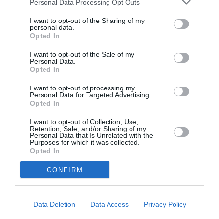
Personal Data Processing Opt Outs
Eισιτήρια:
I want to opt-out of the Sharing of my
Από 20 ευρώ
personal data.
Opted In
Πληροφορίες / Κρατήσεις:
I want to opt-out of the Sale of my
Τηλ: 21 0211 3269
Personal Data.
Opted In
Ακολουθήστε το Culturenow.gr στο
Google News
και
I want to opt-out of processing my
Personal Data for Targeted Advertising.
μάθετε πρώτοι όλες τις ειδήσεις
Opted In
Δείτε όλα τα
τελευταία νέα
για την Τέχνη και τον
I want to opt-out of Collection, Use,
Retention, Sale, and/or Sharing of my
Πολιτισμό στο
Culturenow.gr
Personal Data that Is Unrelated with the
Purposes for which it was collected.
Opted In
Νέοι Διαγωνισμοί
❯
CONFIRM
Tags
ΑΡΗΣ ΜΠΙΝΙΑΡΗΣ
ΔΡΑΜΑ - ΚΟΙΝΩΝΙΚΟ - ΣΥΓΧΡΟΝΟ
Data Deletion
Data Access
Privacy Policy
ΘΕΑΤΡΙΚΕΣ ΠΑΡΑΣΤΑΣΕΙΣ 2025 – 2026