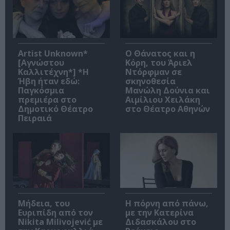
Artist Unknown*
Ο Θάνατος και η
[Αγνώστου
Κόρη, του Άριελ
Καλλιτέχνη*] *Η
Ντόρφμαν σε
Ήβη ήταν εδώ:
σκηνοθεσία
Παγκόσμια
Μανώλη Δούνια και
πρεμιέρα στο
Αιμίλιου Χειλάκη
Δημοτικό Θέατρο
στο Θέατρο Αθηνών
Πειραιά
Μήδεια, του
Η πόρνη από πάνω,
Ευριπίδη από τον
με την Κατερίνα
Nikita Milivojević με
Διδασκάλου στο