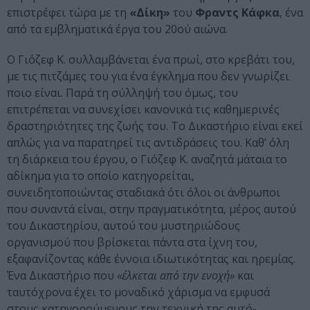
επιστρέφει τώρα με τη
«Δίκη»
του
Φραντς Κάφκα
, ένα
από τα εμβληματικά έργα του 20ού αιώνα.
Ο Γιόζεφ Κ. συλλαμβάνεται ένα πρωί, στο κρεβάτι του,
με τις πιτζάμες του για ένα έγκλημα που δεν γνωρίζει
ποιο είναι. Παρά τη σύλληψή του όμως, του
επιτρέπεται να συνεχίσει κανονικά τις καθημερινές
δραστηριότητες της ζωής του. Το Δικαστήριο είναι εκεί
απλώς για να παρατηρεί τις αντιδράσεις του. Καθ’ όλη
τη διάρκεια του έργου, ο Γιόζεφ Κ. αναζητά μάταια το
αδίκημα για το οποίο κατηγορείται,
συνειδητοποιώντας σταδιακά ότι όλοι οι άνθρωποι
που συναντά είναι, στην πραγματικότητα, μέρος αυτού
του Δικαστηρίου, αυτού του μυστηριώδους
οργανισμού που βρίσκεται πάντα στα ίχνη του,
εξαφανίζοντας κάθε έννοια ιδιωτικότητας και ηρεμίας.
Ένα Δικαστήριο που
«έλκεται από την ενοχή»
και
ταυτόχρονα έχει το μοναδικό χάρισμα να εμφυσά
στους κατηγορούμενους την τεχνική της αυτό-