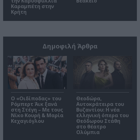
την Καρυοφυλλιά
Βεάκειο
Καραμπέτη στην
Κρήτη
Δημοφιλή Άρθρα
O «Οιδίποδας» του
Θεοδώρα,
Ρόμπερτ Άικ ξανά
Αυτοκράτειρα του
στη Στέγη – Με τους
Βυζαντίου: Η νέα
Νίκο Κουρή & Μαρία
ελληνική όπερα του
Κεχαγιόγλου
Θεόδωρου Στάθη
στο θέατρο
Ολύμπια