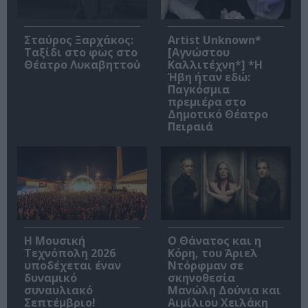
Σταύρος Ξαρχάκος:
Artist Unknown*
Ταξίδι στο φως στο
[Αγνώστου
Θέατρο Λυκαβηττού
Καλλιτέχνη*] *Η
Ήβη ήταν εδώ:
Παγκόσμια
πρεμιέρα στο
Δημοτικό Θέατρο
Πειραιά
Η Μουσική
Ο Θάνατος και η
Τεχνόπολη 2026
Κόρη, του Άριελ
υποδέχεται έναν
Ντόρφμαν σε
δυναμικό
σκηνοθεσία
συναυλιακό
Μανώλη Δούνια και
Σεπτέμβριο!
Αιμίλιου Χειλάκη