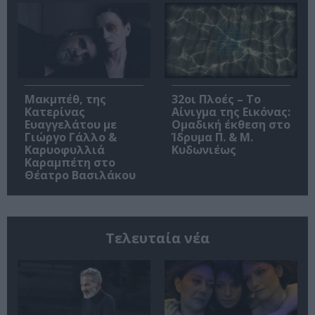
Μακμπέθ, της
32οι Πλοές – Το
Κατερίνας
Αίνιγμα της Εικόνας:
Ευαγγελάτου με
Ομαδική έκθεση στο
Γιώργο Γάλλο &
Ίδρυμα Π. & Μ.
Καρυοφυλλιά
Κυδωνιέως
Καραμπέτη στο
Θέατρο Βασιλάκου
Τελευταία νέα