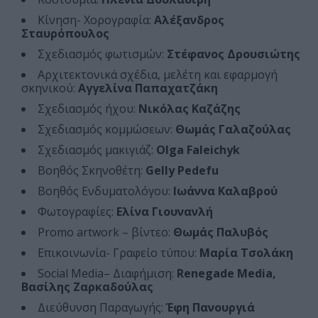
Κίνηση- Χορογραφία:
Αλέξανδρος
Σταυρόπουλος
Σχεδιασμός φωτισμών:
Στέφανος Δρουσιώτης
Αρχιτεκτονικά σχέδια, μελέτη και εφαρμογή
σκηνικού:
Αγγελίνα Παπαχατζάκη
Σχεδιασμός ήχου:
Νικόλας Καζάζης
Σχεδιασμός κομμώσεων:
Θωμάς Γαλαζούλας
Σχεδιασμός μακιγιάζ:
Olga Faleichyk
Βοηθός Σκηνοθέτη:
Gelly Pedefu
Βοηθός Ενδυματολόγου:
Ιωάννα Καλαβρού
Φωτογραφίες:
Ελίνα Γιουνανλή
Promo artwork – βίντεο:
Θωμάς Παλυβός
Επικοινωνία- Γραφείο τύπου:
Μαρία Τσολάκη
Social Media– Διαφήμιση:
Renegade Media,
Βασίλης Ζαρκαδούλας
Διεύθυνση Παραγωγής:
Έφη Πανουργιά