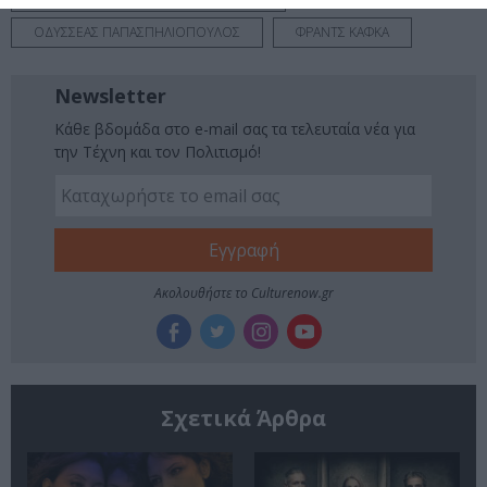
ΟΔΥΣΣΕΑΣ ΠΑΠΑΣΠΗΛΙΟΠΟΥΛΟΣ
ΦΡΑΝΤΣ ΚΑΦΚΑ
Newsletter
Κάθε βδομάδα στο e-mail σας τα τελευταία νέα για
την Τέχνη και τον Πολιτισμό!
Ακολουθήστε το Culturenow.gr
Σχετικά Άρθρα