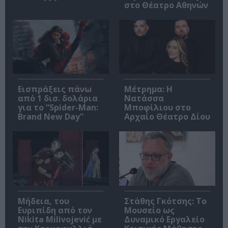
στο Θέατρο Αθηνών
Εισπράξεις πάνω
Μέτρημα: Η
από 1 δισ. δολάρια
Νατάσσα
για το “Spider-Man:
Μποφίλιου στο
Brand New Day”
Αρχαίο Θέατρο Δίου
Μήδεια, του
Στάθης Γκότσης: Το
Ευριπίδη από τον
Μουσείο ως
Nikita Milivojević με
Δυναμικό Εργαλείο