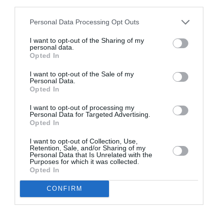
third parties.
Ακολουθήστε το Culturenow.gr
Personal Data Processing Opt Outs
I want to opt-out of the Sharing of my
personal data.
Opted In
Σχετικά Άρθρα
I want to opt-out of the Sale of my
Personal Data.
Opted In
I want to opt-out of processing my
Personal Data for Targeted Advertising.
Opted In
I want to opt-out of Collection, Use,
Σαρωνίς Βατικιώτη
Αλέξανδρος
Retention, Sale, and/or Sharing of my
Γκάτσου –
Μαγκανιώτης –
Personal Data that Is Unrelated with the
Διαφάνειες Ζωής:
State of Change:
Purposes for which it was collected.
Έκθεση στο Katheti
Έκθεση στην
Opted In
Summer 2026
γκαλερί Ακρόπρωρο
CONFIRM