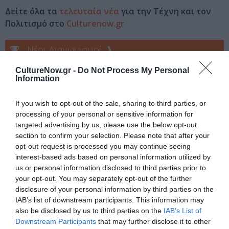
Δείτε όλα τα
τελευταία νέα
για την Τέχνη και τον
Πολιτισμό στο
Culturenow.gr
Νέοι Διαγωνισμοί
❯
CultureNow.gr -
Do Not Process My Personal
Tags
Information
ΔΩΡΕΑΝ ΕΚΔΗΛΩΣΕΙΣ
ΕΚΘΕΣΗ ΖΩΓΡΑΦΙΚΗΣ
If you wish to opt-out of the sale, sharing to third parties, or
ΖΩΓΡΑΦΙΚΗ
ΖΩΓΡΑΦΟΣ
processing of your personal or sensitive information for
targeted advertising by us, please use the below opt-out
section to confirm your selection. Please note that after your
Newsletter
opt-out request is processed you may continue seeing
Κάθε βδομάδα στο e-mail σας τα τελευταία νέα για
interest-based ads based on personal information utilized by
την Τέχνη και τον Πολιτισμό!
us or personal information disclosed to third parties prior to
your opt-out. You may separately opt-out of the further
disclosure of your personal information by third parties on the
IAB’s list of downstream participants. This information may
also be disclosed by us to third parties on the
IAB’s List of
Downstream Participants
that may further disclose it to other