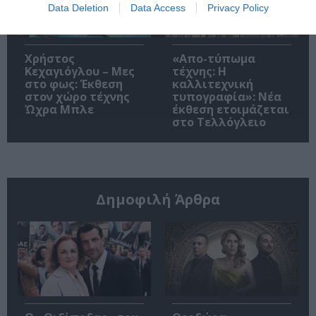
Data Deletion
Data Access
Privacy Policy
Χρήστος
«Απο-τύπωμα
Κεχαγιόγλου – Μες
τέχνης: H
στο φως: Έκθεση
καλλιτεχνική
στον χώρο τέχνης
τυπογραφία»: Νέα
Ώχρα Μπλε
έκθεση ετοιμάζεται
στο Τελλόγλειο
Δημοφιλή Άρθρα