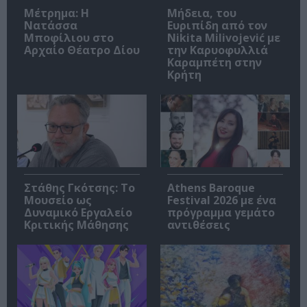
Μέτρημα: Η
Μήδεια, του
Νατάσσα
Ευριπίδη από τον
Μποφίλιου στο
Nikita Milivojević με
Αρχαίο Θέατρο Δίου
την Καρυοφυλλιά
Καραμπέτη στην
Κρήτη
Στάθης Γκότσης: Το
Athens Baroque
Μουσείο ως
Festival 2026 με ένα
Δυναμικό Εργαλείο
πρόγραμμα γεμάτο
Κριτικής Μάθησης
αντιθέσεις