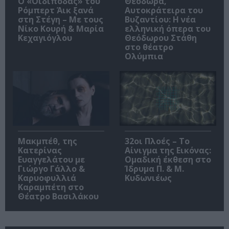
O «Οιδίποδας» του
Θεοδώρα,
Ρόμπερτ Άικ ξανά
Αυτοκράτειρα του
στη Στέγη – Με τους
Βυζαντίου: Η νέα
Νίκο Κουρή & Μαρία
ελληνική όπερα του
Κεχαγιόγλου
Θεόδωρου Στάθη
στο θέατρο
Ολύμπια
Μακμπέθ, της
32οι Πλοές – Το
Κατερίνας
Αίνιγμα της Εικόνας:
Ευαγγελάτου με
Ομαδική έκθεση στο
Γιώργο Γάλλο &
Ίδρυμα Π. & Μ.
Καρυοφυλλιά
Κυδωνιέως
Καραμπέτη στο
Θέατρο Βασιλάκου