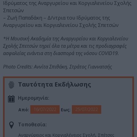
Ιδρύματος της Αναργυρείου και Κοργιαλενείου Σχολής
Σπετσών
– Ζωή Παπαδάκη – Δ/ντρια του Ιδρύματος της
Αναργυρείου και Κοργιαλενείου Σχολής Σπετσών
*Η Μουσική Ακαδημία της Αναργυρείου και Κοργιαλενείου
Σχολής Σπετσών τηρεί όλα τα μέτρα και τις προδιαγραφές
ασφαλείας ενάντια στη διασπορά της νόσου COVID19.
Photo Credits: Αννίτα Σπιθάκη, Στράτος Γιαννατσής
Ταυτότητα Εκδήλωσης
Ημερομηνία:
16/07/2022
25/07/2022
Από:
Εως:
Τοποθεσία:
Αναργύρειος και Κοργιαλένειος Σχολή, Σπέτσες