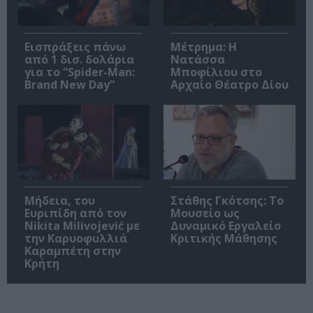
Εισπράξεις πάνω
Μέτρημα: Η
από 1 δισ. δολάρια
Νατάσσα
για το “Spider-Man:
Μποφίλιου στο
Brand New Day”
Αρχαίο Θέατρο Δίου
Μήδεια, του
Στάθης Γκότσης: Το
Ευριπίδη από τον
Μουσείο ως
Nikita Milivojević με
Δυναμικό Εργαλείο
την Καρυοφυλλιά
Κριτικής Μάθησης
Καραμπέτη στην
Κρήτη