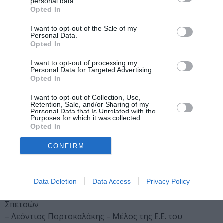
personal data.
η ΜΑΑΚΣΣ επικοινωνεί με τους ενδιαφερόμενους και
Opted In
θα τους κατευθύνει για τη συνέχεια της διαδικασίας
I want to opt-out of the Sale of my
εγγραφής. Για την αξιολόγηση της αποδοχής της
Personal Data.
Opted In
συμμετοχής τους οι ενδιαφερόμενοι θα πρέπει να
αποστείλουν βιντεοσκοπημένο απόσπασμα όπου θα
I want to opt-out of processing my
ερμηνεύουν έργα της επιλογής τους.
Personal Data for Targeted Advertising.
Opted In
Οργανωτική Επιτροπή
I want to opt-out of Collection, Use,
Retention, Sale, and/or Sharing of my
Personal Data that Is Unrelated with the
Purposes for which it was collected.
– Πέτρος Πετρακόπουλος – Πρόεδρος του Ιδρύματος
Opted In
της Αναργυρείου και Κοργιαλενείου Σχολής Σπετσών
– Λένη Κονιαλίδη – Επικεφαλής της θερινής Μουσικής
CONFIRM
Ακαδημίας Αναργυρείου και Κοργιαλενείου Σχολής
Σπετσών
– Δρ. Γιώργος Κωστελένος – Αντιπρόεδρος του
Data Deletion
Data Access
Privacy Policy
Ιδρύματος της Αναργυρείου και Κοργιαλενείου Σχολής
Σπετσών
– Λεόντιος Πορτοκαλάκης – Μέλος της Ε.Ε. του