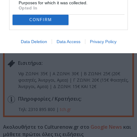
Purposes for which it was collected.
Κυριακή & Τετάρτη, 19:00
Opted In
Τοποθεσία:
CONFIRM
Μέγαρο Μουσικής Θεσσαλονίκης, 25ης Μαρτίου &
Παραλία, Θεσσαλονίκη
Data Deletion
Data Access
Privacy Policy
Μέγαρο Μουσικής Θεσσαλονίκης
Eισιτήρια:
Vip ΖΩΝΗ: 35€ | Α ΖΩΝΗ: 30€ | Β ΖΩΝΗ: 25€ (20€
φοιτητές, Άνεργοι, Αμεα) | Γ ΖΩΝΗ: 20€ (15€ Φοιτητές,
Άνεργοι, Αμεα) | Δ ΖΩΝΗ: 15€ ΚΑΙ 12€
Πληροφορίες / Κρατήσεις:
Τηλ: 2310 895 800 |
tch.gr
Ακολουθήστε το Culturenow.gr στο
Google News
και
μάθετε πρώτοι όλες τις ειδήσεις