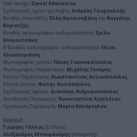
Hair design:
Daniel Αθανασίου
Σχεδιασμός ήχου-ηχοληψία:
Ανδρέας Γεωργαλλής
Βοηθοί σκηνοθέτη:
Έλλη Κατσιναβάκη
και
Βαγγέλης
Βογιατζής
Βοηθός σκηνογράφου-ενδυματολόγου:
Έμιλυ
Κουκουτσάκη
Β΄ Βοηθός σκηνογράφου- ενδυματολόγου:
Ελίνα
Αλουπογιάννη
Φωτογραφίες promo:
Πάνος Γιαννακόπουλος
Φωτογραφίες παράστασης:
Μιχάλης Γκούμας
Βίντεο Παράστασης:
Κωνσταντίνος Αντωνόπουλος
Βίντεο promo:
Φώτης Φωτόπουλος
Σχεδιασμός αφίσας:
Διονύσης Ανδριανόπουλος
Διεύθυνση Παραγωγής:
Κωνσταντίνα Αγγελέτου
Οργάνωση Παραγωγής:
Μαρία Κακάρογλου
Διανομή
Γιώργος Γάλλος
(Στέλιος)
Αλέξανδρος Μπουρδούμης
(Μπάμπης)