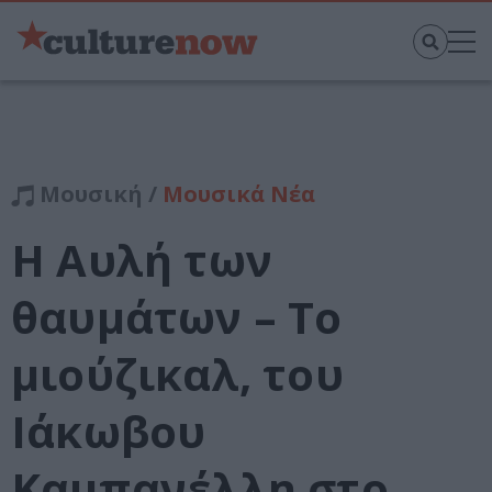
Μουσική /
Μουσικά Νέα
Η Αυλή των
θαυμάτων – Το
μιούζικαλ, του
Ιάκωβου
Καμπανέλλη στο