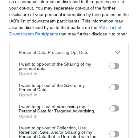
us or personal information disclosed to third parties prior to
Σοφοκλή ‘’Οιδίπους Τύραννος’’ και ‘’Αίας’’. Από το 2022
your opt-out. You may separately opt-out of the further
είναι Υπεύθυνος για τον Σχεδιασμό του Καλλιτεχνικού
disclosure of your personal information by third parties on the
IAB’s list of downstream participants. This information may
Προγραμματισμού στο ΚΘΒΕ.
also be disclosed by us to third parties on the
IAB’s List of
Downstream Participants
that may further disclose it to other
Μια παραγωγή του Πολιτιστικού Οργανισμού «Λυκόφως»
third parties.
του Γιώργου Λυκιαρδόπουλου σε συνεργασία με τις
Θεατρικές Σκηνές.
Personal Data Processing Opt Outs
Η παράσταση τελεί υπό την αιγίδα του Υπουργείου
I want to opt-out of the Sharing of my
personal data.
Πολιτισμού στο πλαίσιο του Έτους Ιάκωβου Καμπανέλλη.
Opted In
I want to opt-out of the Sale of my
Ταυτότητα Εκδήλωσης
Personal Data.
Opted In
Ημερομηνία:
I want to opt-out of processing my
Personal Data for Targeted Advertising.
19/01/2023
20/01/2023
21/01/2023
Opted In
22/01/2023
25/01/2023
26/01/2023
I want to opt-out of Collection, Use,
Retention, Sale, and/or Sharing of my
Πέμπτη-Παρασκευή, 21:00 | Σάββατο, 17:30 & 21:00 |
Personal Data that Is Unrelated with the