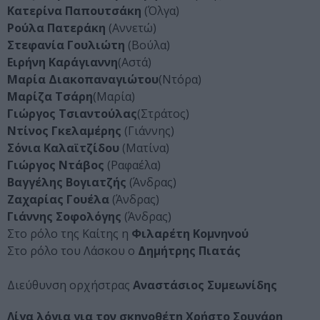
Κατερίνα Παπουτσάκη
(Όλγα)
Ρούλα Πατεράκη
(Αννετώ)
Στεφανία Γουλιώτη
(Βούλα)
Ειρήνη Καράγιαννη
(Αστά)
Μαρία Διακοπαναγιώτου
(Ντόρα)
Μαρίζα Τσάρη
(Μαρία)
Γιώργος Τσιαντούλας
(Στράτος)
Ντίνος Γκελαμέρης
(Γιάννης)
Σόνια Καλαϊτζίδου
(Ματίνα)
Γιώργος Ντάβος
(Ραφαέλα)
Βαγγέλης Βογιατζής
(Άνδρας)
Ζαχαρίας Γουέλα
(Άνδρας)
Γιάννης Σοφολόγης
(Άνδρας)
Στο ρόλο της Καίτης η
Φιλαρέτη Κομνηνού
Στο ρόλο του Λάσκου ο
Δημήτρης Πιατάς
Διεύθυνση ορχήστρας
Αναστάσιος Συμεωνίδης
Λίγα λόγια για τον σκηνοθέτη Χρήστο Σουγάρη