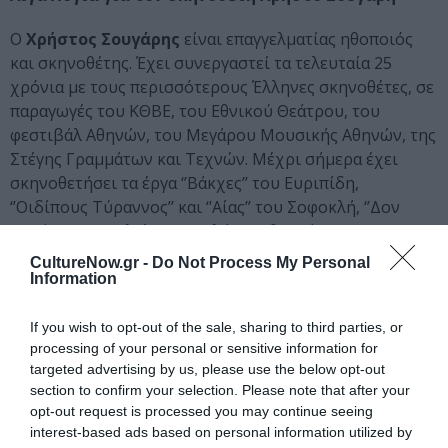
Ο
Χρήστος Σουγάρης
είναι επαγγελματίας ηθοποιός
και σκηνοθέτης. Έχει συνεργαστεί τα τελευταία 25
χρόνια με τους περισσότερους Έλληνες σκηνοθέτες, σε
παραγωγές του ΚΘΒΕ, του Εθνικού Θεάτρου, του
φεστιβάλ Αθηνών, του Μεγάρου Μουσικής Αθηνών, της
Στέγης Γραμμάτων και Τεχνών. Μέχρι σήμερα έχει
σκηνοθετήσει τα έργα ‘’Βάκχες’’ του Ευριπίδη,
‘’Οιδίπους Τύραννος’’ και ‘’Αίας’’ του Σοφοκλή, ‘’Δον
Ζουάν’’ του Μολιέρου, ‘’Αυλή των θαυμάτων’’ και ‘’Ο
δρόμος περνά από μέσα’’ του Ιάκωβου Καμπανέλλη. Τα
CultureNow.gr -
Do Not Process My Personal
έργα που σκηνοθέτησε έχουν παρουσιαστεί στο Ωδείο
Information
Ηρώδου του Αττικού, στο Μέγαρο Μουσικής Αθηνών,
στο ΚΘΒΕ, στο Εθνικό Θέατρο, στο Φεστιβαλ Δημήτρια
If you wish to opt-out of the sale, sharing to third parties, or
processing of your personal or sensitive information for
της Θεσσαλονίκης, στο Φεστιβαλ Αισχύλεια της
targeted advertising by us, please use the below opt-out
Ελευσίνας, στο ΔηΠεΘε Κοζάνης, κ.α. Το 2018
section to confirm your selection. Please note that after your
βραβεύτηκε από την ένωση Κριτικών Θεάτρου και
opt-out request is processed you may continue seeing
Μουσικής, με το βραβείο ‘’Νέου Δημιουργού-Κάρολλος
interest-based ads based on personal information utilized by
Κουν’’, για τις σκηνοθεσίες του πάνω στα έργα του