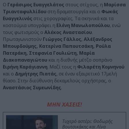
Ο
Γεράσιμος Ευαγγελάτος
στους στίχους, η
Μαρίσσα
Τριανταφυλλίδου
στη δραματουργία και ο
Φωκάς
Ευαγγελινός
στις χορογραφίες. Τα σκηνικά και τα
κοστούμια υπογράφει η
Ελένη Μανωλοπούλου
, ενώ
τους φωτισμούς ο
Αλέκος Αναστασίου
.
Πρωταγωνιστούν
Γιώργος Γάλλος, Αλέξανδρος
Μπουρδούμης, Κατερίνα Παπουτσάκη, Ρούλα
Πατεράκη, Στεφανία Γουλιώτη, Μαρία
Διακοπαναγιώτου
και η διεθνής μέτζο σοπράνο
Ειρήνη Καράγιαννη
. Μαζί τους η
Φιλαρέτη Κομνηνού
και ο
Δημήτρης Πιατάς
, σε έναν εξαιρετικό 17μελή
θίασο. Στην διεύθυνση δεκαμελούς ορχήστρας, ο
Αναστάσιος Συμεωνίδης
.
ΜΗΝ ΧΑΣΕΙΣ!
Τυχερό αστέρι: Θοδωρής
Βουτσικάκης και Λίνα