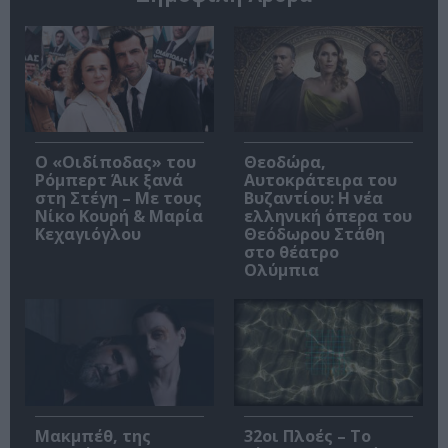
O «Οιδίποδας» του
Θεοδώρα,
Ρόμπερτ Άικ ξανά
Αυτοκράτειρα του
στη Στέγη – Με τους
Βυζαντίου: Η νέα
Νίκο Κουρή & Μαρία
ελληνική όπερα του
Κεχαγιόγλου
Θεόδωρου Στάθη
στο θέατρο
Ολύμπια
Μακμπέθ, της
32οι Πλοές – Το