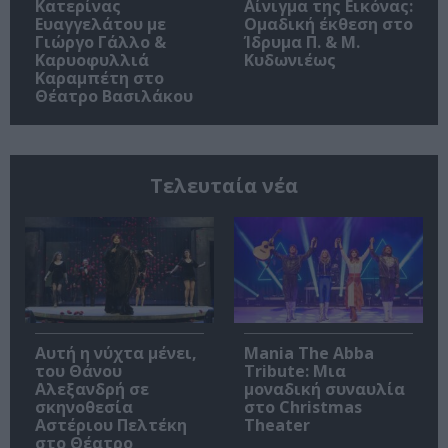
Κατερίνας
Αίνιγμα της Εικόνας:
Ευαγγελάτου με
Ομαδική έκθεση στο
Γιώργο Γάλλο &
Ίδρυμα Π. & Μ.
Καρυοφυλλιά
Κυδωνιέως
Καραμπέτη στο
Θέατρο Βασιλάκου
Τελευταία νέα
Αυτή η νύχτα μένει,
Mania The Abba
του Θάνου
Tribute: Μια
Αλεξανδρή σε
μοναδική συναυλία
σκηνοθεσία
στο Christmas
Αστέριου Πελτέκη
Theater
στο Θέατρο