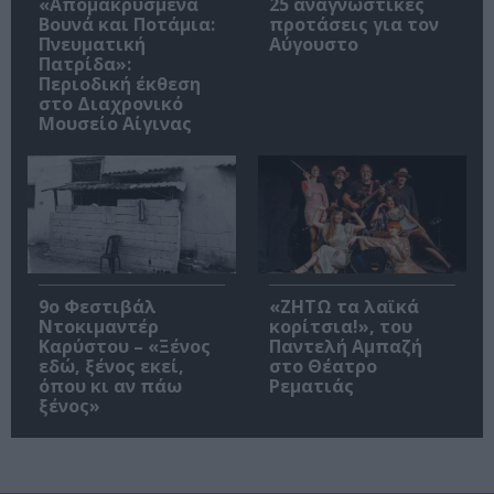
«Απομακρυσμένα
25 αναγνωστικές
Βουνά και Ποτάμια:
προτάσεις για τον
Πνευματική
Αύγουστο
Πατρίδα»:
Περιοδική έκθεση
στο Διαχρονικό
Μουσείο Αίγινας
9ο Φεστιβάλ
«ΖΗΤΩ τα λαϊκά
Ντοκιμαντέρ
κορίτσια!», του
Καρύστου – «Ξένος
Παντελή Αμπαζή
εδώ, ξένος εκεί,
στο Θέατρο
όπου κι αν πάω
Ρεματιάς
ξένος»