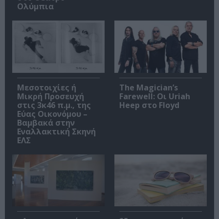
Ολύμπια
Μεσοτοιχίες ή
The Magician’s
Μικρή Προσευχή
Farewell: Οι Uriah
στις 3κ46 π.μ., της
Heep στο Floyd
Εύας Οικονόμου –
Βαμβακά στην
Εναλλακτική Σκηνή
ΕΛΣ