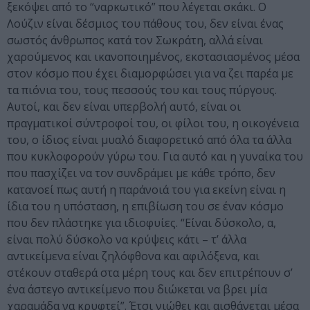
ξεκόψει από το “ναρκωτικό” που λέγεται σκάκι. Ο
Λούζιν είναι δέσμιος του πάθους του, δεν είναι ένας
σωστός άνθρωπος κατά τον Σωκράτη, αλλά είναι
χαρούμενος και ικανοποιημένος, εκστασιασμένος μέσα
στον κόσμο που έχει διαμορφώσει για να ζει παρέα με
τα πιόνια του, τους πεσσούς του και τους πύργους.
Αυτοί, και δεν είναι υπερβολή αυτό, είναι οι
πραγματικοί σύντροφοί του, οι φίλοι του, η οικογένεια
του, ο ίδιος είναι μυαλό διαφορετικό από όλα τα άλλα
που κυκλοφορούν γύρω του. Για αυτό και η γυναίκα του
που πασχίζει να τον συνδράμει με κάθε τρόπο, δεν
κατανοεί πως αυτή η παράνοιά του για εκείνη είναι η
ίδια του η υπόσταση, η επιβίωση του σε έναν κόσμο
που δεν πλάστηκε για ιδιοφυίες. “Είναι δύσκολο, α,
είναι πολύ δύσκολο να κρύψεις κάτι – τ’ άλλα
αντικείμενα είναι ζηλόφθονα και αφιλόξενα, και
στέκουν σταθερά στα μέρη τους και δεν επιτρέπουν σ’
ένα άστεγο αντικείμενο που διώκεται να βρει μία
χαραμάδα να κρυφτεί”. Έτσι νιώθει και αισθάνεται μέσα