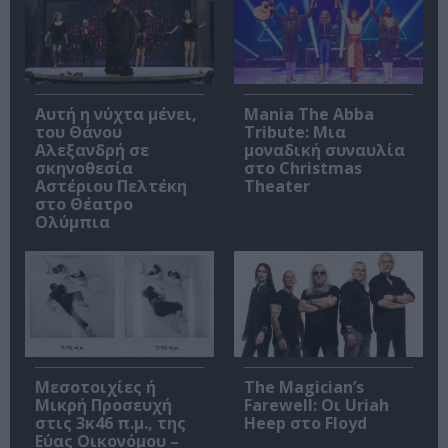
Αυτή η νύχτα μένει,
Mania The Abba
του Θάνου
Tribute: Μια
Αλεξανδρή σε
μοναδική συναυλία
σκηνοθεσία
στο Christmas
Αστέριου Πελτέκη
Theater
στο Θέατρο
Ολύμπια
Μεσοτοιχίες ή
The Magician’s
Μικρή Προσευχή
Farewell: Οι Uriah
στις 3κ46 π.μ., της
Heep στο Floyd
Εύας Οικονόμου –