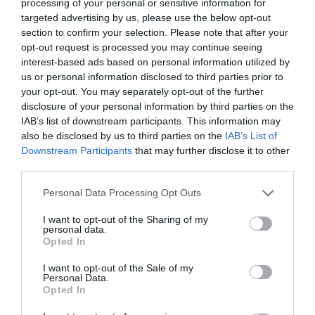
του συμβαίνει και να οργανώσει τη δική του χαοτική
processing of your personal or sensitive information for
targeted advertising by us, please use the below opt-out
ζωή”.
section to confirm your selection. Please note that after your
opt-out request is processed you may continue seeing
Ο Λούζιν είναι ένας άνθρωπος θλιμμένος, σκιά και
interest-based ads based on personal information utilized by
φάντασμα του εαυτού του γιατί η ζωή του πορεύτηκε
us or personal information disclosed to third parties prior to
με τέτοιο τρόπο που το σκάκι έγινε μέρος του
your opt-out. You may separately opt-out of the further
χρονοντούλαπου της ιστορίας του και του
disclosure of your personal information by third parties on the
παρελθόντος του όταν βρέθηκε από υπερβολική δόση
IAB’s list of downstream participants. This information may
και εξάντληση ανίκανος πια να δράσει στο παιχνίδι και
also be disclosed by us to third parties on the
IAB’s List of
Downstream Participants
that may further disclose it to other
απομακρύνθηκε αναγκαστικά γιατί διέτρεχε κίνδυνο να
third parties.
χάσει και το ίδιο το παιχνίδι της ζωής του. Τελικά
όμως πόσο αξίζει να σβήσει ένα όνειρο πραγμάτωσης
Personal Data Processing Opt Outs
των πιο μύχιων επιθυμιών για χάρη μίας πεζής
πραγματικότητας που για τον συγκεκριμένο άνθρωπο
I want to opt-out of the Sharing of my
personal data.
δεν έχει καμία αξία και η μόνη διέξοδος είναι η
Opted In
επιστροφή σε αυτό το κατά πολλούς δαιμόνιο που για
I want to opt-out of the Sale of my
εκείνον είναι το μόνο βάλσαμο? Η ψυχή του
Personal Data.
εκλιπαρούσε για άσκηση μνήμης και πνεύματος, για
Opted In
έντονη δράση και οι κοινωνικοί του κύκλοι στους