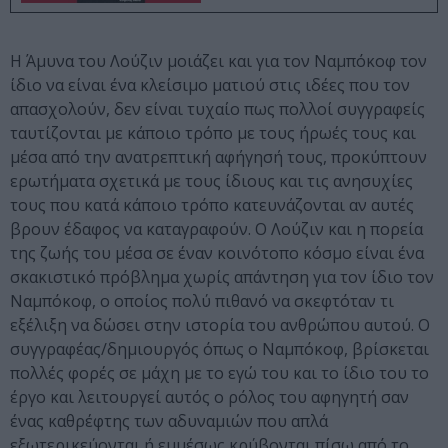
Η Άμυνα του Λούζιν μοιάζει και για τον Ναμπόκοφ τον
ίδιο να είναι ένα κλείσιμο ματιού στις ιδέες που τον
απασχολούν, δεν είναι τυχαίο πως πολλοί συγγραφείς
ταυτίζονται με κάποιο τρόπο με τους ήρωές τους και
μέσα από την ανατρεπτική αφήγησή τους, προκύπτουν
ερωτήματα σχετικά με τους ίδιους και τις ανησυχίες
τους που κατά κάποιο τρόπο κατευνάζονται αν αυτές
βρουν έδαφος να καταγραφούν. Ο Λούζιν και η πορεία
της ζωής του μέσα σε έναν κοινότοπο κόσμο είναι ένα
σκακιστικό πρόβλημα χωρίς απάντηση για τον ίδιο τον
Ναμπόκοφ, ο οποίος πολύ πιθανό να σκεφτόταν τι
εξέλιξη να δώσει στην ιστορία του ανθρώπου αυτού. Ο
συγγραφέας/δημιουργός όπως ο Ναμπόκοφ, βρίσκεται
πολλές φορές σε μάχη με το εγώ του και το ίδιο του το
έργο και λειτουργεί αυτός ο ρόλος του αφηγητή σαν
ένας καθρέφτης των αδυναμιών που απλά
εξωτερικεύονται ή εμμέσως κρύβονται πίσω από το