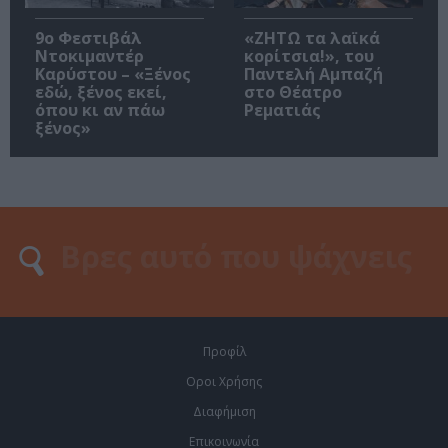
9ο Φεστιβάλ
«ΖΗΤΩ τα λαϊκά
Ντοκιμαντέρ
κορίτσια!», του
Καρύστου – «Ξένος
Παντελή Αμπαζή
εδώ, ξένος εκεί,
στο Θέατρο
όπου κι αν πάω
Ρεματιάς
ξένος»
Προφίλ
Οροι Χρήσης
Διαφήμιση
Επικοινωνία