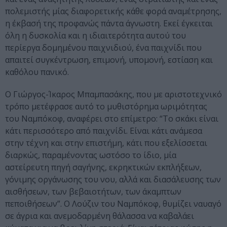
πολεμιστής μίας διαφορετικής κάθε φορά αναμέτρησης,
η έκβασή της προφανώς πάντα άγνωστη. Εκεί έγκειται
όλη η δυσκολία και η ιδιαιτερότητα αυτού του
περίεργα δομημένου παιχνιδιού, ένα παιχνίδι που
απαιτεί συγκέντρωση, επιμονή, υπομονή, εστίαση και
καθόλου πανικό.
Ο Γιώργος-Ίκαρος Μπαμπασάκης, που με αριστοτεχνικό
τρόπο μετέφρασε αυτό το μυθιστόρημα ωριμότητας
του Ναμπόκοφ, αναφέρει στο επίμετρο: “Το σκάκι είναι
κάτι περισσότερο από παιχνίδι. Είναι κάτι ανάμεσα
στην τέχνη και στην επιστήμη, κάτι που εξελίσσεται
διαρκώς, παραμένοντας ωστόσο το ίδιο, μία
αστείρευτη πηγή σαγήνης, εκρηκτικών εκπλήξεων,
γόνιμης οργάνωσης του νου, αλλά και διασάλευσης των
αισθήσεων, των βεβαιοτήτων, των άκαμπτων
πεποιθήσεων”. Ο Λούζιν του Ναμπόκοφ, θυμίζει ναυαγό
σε άγρια και ανεμοδαρμένη θάλασσα να καβαλάει