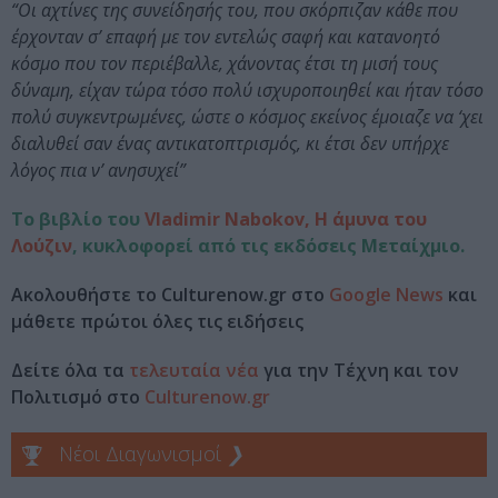
“Οι αχτίνες της συνείδησής του, που σκόρπιζαν κάθε που
έρχονταν σ’ επαφή με τον εντελώς σαφή και κατανοητό
κόσμο που τον περιέβαλλε, χάνοντας έτσι τη μισή τους
δύναμη, είχαν τώρα τόσο πολύ ισχυροποιηθεί και ήταν τόσο
πολύ συγκεντρωμένες, ώστε ο κόσμος εκείνος έμοιαζε να ‘χει
διαλυθεί σαν ένας αντικατοπτρισμός, κι έτσι δεν υπήρχε
λόγος πια ν’ ανησυχεί”
Το βιβλίο του
Vladimir Nabokov, Η άμυνα του
Λούζιν
, κυκλοφορεί από τις εκδόσεις Μεταίχμιο.
Ακολουθήστε το Culturenow.gr στο
Google News
και
μάθετε πρώτοι όλες τις ειδήσεις
Δείτε όλα τα
τελευταία νέα
για την Τέχνη και τον
Πολιτισμό στο
Culturenow.gr
Νέοι Διαγωνισμοί
❯