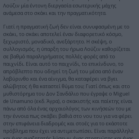
Λούζιν μία έντονη διεργασία εσωτερικής μάχης
ανάμεσα στο σκάκι και την πραγματικότητα.
Γιατί η πραγματική ζωή δεν είναι συνυφασμένη με το
σκάκι, το σκάκι αποτελεί έναν διαφορετικό κόσμο,
ξεχωριστό, μοναδικό, ανεξάρτητο. Η σκέψη, ο
συλλογισμός, η ύπαρξη του ήρωα Λούζιν καθορίζεται
σε βαθμό παραληρήματος πολλές φορές από το
παιχνίδι. Είναι αυτό το παιχνίδι, το επικίνδυνο, το
απρόβλεπτο που οδηγεί τη ζωή του μέσα από έναν
λαβύρινθο και ένα αίνιγμα, θα καταφέρει να βγει
αλώβητος ή θα καταστεί θύμα του; Γιατί όπως και στο
μυθιστόρημα του Δον Σανδάλιο που έγραψε ο Miguel
de Unamuno (εκδ. Άγρα), ο σκακιστής και παίκτης είναι
πάνω από όλα ένας αρχαιολόγος των κινήσεών του με
την έννοια πως σκάβει βαθιά στο νου του για να φέρει
στην επιφάνεια διαδρομές και στοές για το εκάστοτε
πρόβλημα που έχει να αντιμετωπίσει. Είναι παράλληλα
και ένας αναζητητής λύσεων, ένας στρατιώτης και ένας