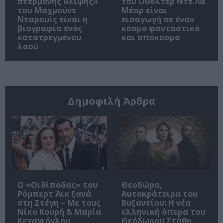
ατέρμονης θλίψης»
του Ουόλτερ Ντε Λα
του Μαχμούντ
Μέαρ είναι
Νταρουίς είναι η
εισαγωγή σε έναν
βιογραφία ενός
κόσμο φανταστικό
κατατρεγμένου
και απόκοσμο
λαού
Δημοφιλή Άρθρα
O «Οιδίποδας» του
Θεοδώρα,
Ρόμπερτ Άικ ξανά
Αυτοκράτειρα του
στη Στέγη – Με τους
Βυζαντίου: Η νέα
Νίκο Κουρή & Μαρία
ελληνική όπερα του
Κεχαγιόγλου
Θεόδωρου Στάθη