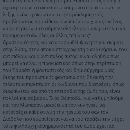
κύματα για να βρει λίγη στεριά. Είναι τέτοιας φύσης η
σχέση του με το σκάκι που και μόνο στο άκουσμα της
λέξης σκάκι ή ακόμα και στην πρόκληση ενός
προβλήματος που τίθεται ενώπιόν του χωρίς εκείνος
να το περιμένει το σύμπαν ολόκληρο συνωμοτεί για να
παραμεριστούν όλες οι άλλες “επίγειες”
δραστηριότητες και να αφοσιωθεί ψυχή τε και σώματι
στην λύση, στην αποκρυπτογράφηση των κινήσεων του
αντιπάλου. Και ο αντίπαλος αυτός, είναι αλήθεια πως
μπορεί να είναι ή πραγματικός όπως στην περίπτωση
του Τουράτι ή φανταστικός και δημιούργημα μίας
δικής του προσωπικής φαντασίωσης. Σε αυτή την
τελευταία περίπτωση οι κίνδυνοι που διατρέχει, όπως
διαφαίνεται και από τα επεισόδια της ζωής του, είναι
πολλοί και σοβαροί. Ένας Οξαποδώ, για να θυμηθούμε
και τον Μωπασάν, μοιάζει να τον κυνηγάει, να
κατατρέχει κάθε στιγμή την ηρεμία του σαν τον
Διάβολο που εμφανίζεται για να του ταράξει την μέχρι
τότε φιλήσυχη καθημερινότητά του αφού έχει πια