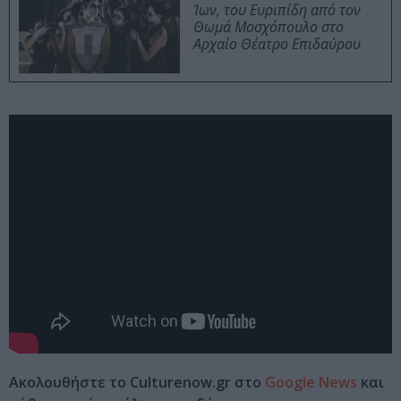
Ίων, του Ευριπίδη από τον
Θωμά Μοσχόπουλο στο
Αρχαίο Θέατρο Επιδαύρου
Ακολουθήστε το Culturenow.gr στο
Google News
και