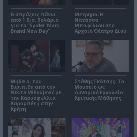
Εισπράξεις πάνω
Μέτρημα: Η
από 1 δισ. δολάρια
Νατάσσα
για το “Spider-Man:
Μποφίλιου στο
Brand New Day”
Αρχαίο Θέατρο Δίου
Μήδεια, του
Στάθης Γκότσης: Το
Ευριπίδη από τον
Μουσείο ως
Nikita Milivojević με
Δυναμικό Εργαλείο
την Καρυοφυλλιά
Κριτικής Μάθησης
Καραμπέτη στην
Κρήτη