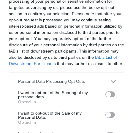
Ακολουθήστε το Culturenow.gr
processing of your personal or sensitive information for
targeted advertising by us, please use the below opt-out
section to confirm your selection. Please note that after your
opt-out request is processed you may continue seeing
interest-based ads based on personal information utilized by
us or personal information disclosed to third parties prior to
Σχετικά Video
your opt-out. You may separately opt-out of the further
disclosure of your personal information by third parties on the
IAB’s list of downstream participants. This information may
also be disclosed by us to third parties on the
IAB’s List of
Downstream Participants
that may further disclose it to other
third parties.
Personal Data Processing Opt Outs
Μαριτίνα Πάσσαρη:
Κωνσταντίνος
Το Α.Κ.Α. είναι ένας
Σειραδάκης: «O
I want to opt-out of the Sharing of my
εκρηκτικός
Πατέρας»
personal data.
μονόλογος ενός
προσεγγίζει πολύ
Opted In
εφήβου με πολιτική
ωραία το πόσο
χροιά
εξαρτημένος είναι ο
I want to opt-out of the Sale of my
δυτικός άνθρωπος
Personal Data.
από το μυαλό του
Opted In