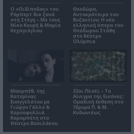
O «Οιδίποδας» του
Θεοδώρα,
Ρόμπερτ Άικ ξανά
Αυτοκράτειρα του
στη Στέγη – Με τους
Βυζαντίου: Η νέα
Νίκο Κουρή & Μαρία
ελληνική όπερα του
Κεχαγιόγλου
Θεόδωρου Στάθη
στο θέατρο
Ολύμπια
Μακμπέθ, της
32οι Πλοές – Το
Κατερίνας
Αίνιγμα της Εικόνας:
Ευαγγελάτου με
Ομαδική έκθεση στο
Γιώργο Γάλλο &
Ίδρυμα Π. & Μ.
Καρυοφυλλιά
Κυδωνιέως
Καραμπέτη στο
Θέατρο Βασιλάκου