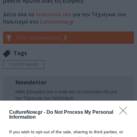
μάθετε πρώτοι όλες τις ειδήσεις
Δείτε όλα τα
τελευταία νέα
για την Τέχνη και τον
Πολιτισμό στο
Culturenow.gr
Νέοι Διαγωνισμοί
❯
Tags
ΣΤΕΛΙΟΣ ΜΑΙΝΑΣ
Newsletter
Κάθε βδομάδα στο e-mail σας τα τελευταία νέα για
την Τέχνη και τον Πολιτισμό!
CultureNow.gr -
Do Not Process My Personal
Information
If you wish to opt-out of the sale, sharing to third parties, or