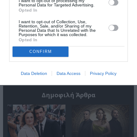
I want to opt-out of processing my
Personal Data for Targeted Advertising.
Opted In
I want to opt-out of Collection, Use,
Retention, Sale, and/or Sharing of my
Personal Data that Is Unrelated with the
Purposes for which it was collected.
Αργύρης Ξάφης: Η
Φοίβος Συμεωνίδης:
Opted In
«Αρκουδοράχη»
«Ο Τόρνος» είναι
είναι μια πολύ
ένα έργο που έχει
CONFIRM
αγαπημένη στιγμή
στον πυρήνα του τη
της ομάδας Πυρ
βία
Data Deletion
Data Access
Privacy Policy
Δημοφιλή Άρθρα