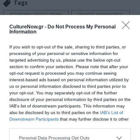
Tags
ΑΣΤΥΝΟΜΙΚΟ ΜΥΘΙΣΤΟΡΗΜΑ
ΕΚΔΟΣΕΙΣ ΚΛΕΙΔΑΡΙΘΜΟΣ
ΞΕΝΟΙ ΣΥΓΓΡΑΦΕΙΣ
ΠΕΖΟΓΡΑΦΙΑ
CultureNow.gr -
Do Not Process My Personal
Information
Newsletter
If you wish to opt-out of the sale, sharing to third parties, or
Κάθε βδομάδα στο e-mail σας τα τελευταία νέα για
processing of your personal or sensitive information for
την Τέχνη και τον Πολιτισμό!
targeted advertising by us, please use the below opt-out
section to confirm your selection. Please note that after your
opt-out request is processed you may continue seeing
interest-based ads based on personal information utilized by
us or personal information disclosed to third parties prior to
your opt-out. You may separately opt-out of the further
disclosure of your personal information by third parties on the
Ακολουθήστε το Culturenow.gr
IAB’s list of downstream participants. This information may
also be disclosed by us to third parties on the
IAB’s List of
Downstream Participants
that may further disclose it to other
third parties.
Σχετικά Άρθρα
Personal Data Processing Opt Outs