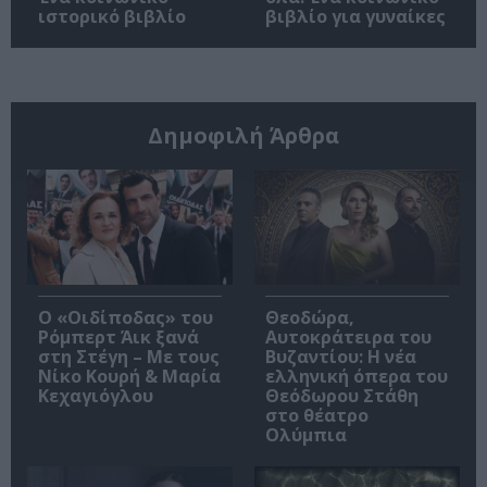
ιστορικό βιβλίο
βιβλίο για γυναίκες
Δημοφιλή Άρθρα
O «Οιδίποδας» του
Θεοδώρα,
Ρόμπερτ Άικ ξανά
Αυτοκράτειρα του
στη Στέγη – Με τους
Βυζαντίου: Η νέα
Νίκο Κουρή & Μαρία
ελληνική όπερα του
Κεχαγιόγλου
Θεόδωρου Στάθη
στο θέατρο
Ολύμπια