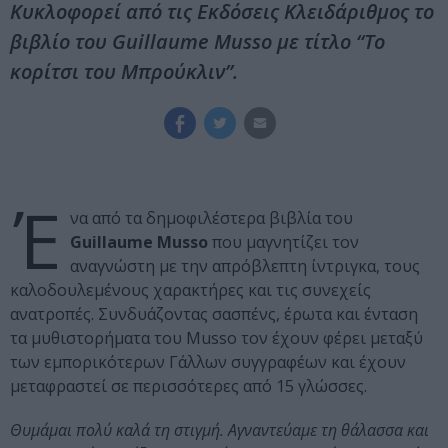
Κυκλοφορεί από τις Εκδόσεις Κλειδάριθμος το
βιβλίο του Guillaume Musso με τίτλο “Το
κορίτσι του Μπρούκλιν”.
Έ
να από τα δημοφιλέστερα βιβλία του
Guillaume Musso
που μαγνητίζει τον
αναγνώστη με την απρόβλεπτη ίντριγκα, τους
καλοδουλεμένους χαρακτήρες και τις συνεχείς
ανατροπές. Συνδυάζοντας σασπένς, έρωτα και ένταση
τα μυθιστορήματα του Musso τον έχουν φέρει μεταξύ
των εμπορικότερων Γάλλων συγγραφέων και έχουν
μεταφραστεί σε περισσότερες από 15 γλώσσες.
Θυμάμαι πολύ καλά τη στιγμή. Αγναντεύαμε τη θάλασσα και