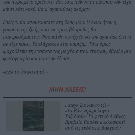
τον πυρωμένο ορίζοντα. Και τότε η Άννα με ρώτησε: «Αν είχα
κάνει κάτι κακό, θα μ’ αγαπούσες ακόμη;»
Εσείς τι θα απαντούσατε στη θέση μου; Η Άννα ήταν η
γυναίκα της ζωής μου, σε τρεις βδομάδες θα
παντρευόμασταν. Φυσικά θα συνέχιζα να την αγαπάω, ό,τι κι
αν είχε κάνει. Τουλάχιστον έτσι νόμιζα… Τότε όμως
ψαχούλεψε την τσάντα της με χέρια που έτρεμαν, έβγαλε μια
φωτογραφία και μου την έδωσε.
«Εγώ το έκανα αυτό.»
ΜΗΝ ΧΑΣΕΙΣ!
Γιανγκ Σιουάνγκ-τζι –
«Ταϊβάν: Ημερολόγιο
Ταξιδιού»: Το φετινό Διεθνές
Βραβείο Booker κυκλοφορεί
από τις εκδόσεις Βακχικόν