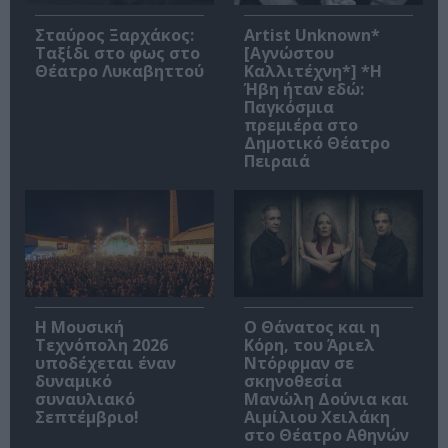
Σταύρος Ξαρχάκος:
Artist Unknown*
Ταξίδι στο φως στο
[Αγνώστου
Θέατρο Λυκαβηττού
Καλλιτέχνη*] *Η
Ήβη ήταν εδώ:
Παγκόσμια
πρεμιέρα στο
Δημοτικό Θέατρο
Πειραιά
Η Μουσική
Ο Θάνατος και η
Τεχνόπολη 2026
Κόρη, του Άριελ
υποδέχεται έναν
Ντόρφμαν σε
δυναμικό
σκηνοθεσία
συναυλιακό
Μανώλη Δούνια και
Σεπτέμβριο!
Αιμίλιου Χειλάκη
στο Θέατρο Αθηνών