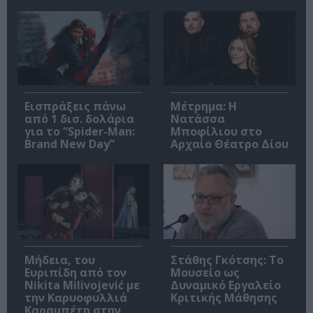
Εισπράξεις πάνω
Μέτρημα: Η
από 1 δισ. δολάρια
Νατάσσα
για το “Spider-Man:
Μποφίλιου στο
Brand New Day”
Αρχαίο Θέατρο Δίου
Μήδεια, του
Στάθης Γκότσης: Το
Ευριπίδη από τον
Μουσείο ως
Nikita Milivojević με
Δυναμικό Εργαλείο
την Καρυοφυλλιά
Κριτικής Μάθησης
Καραμπέτη στην