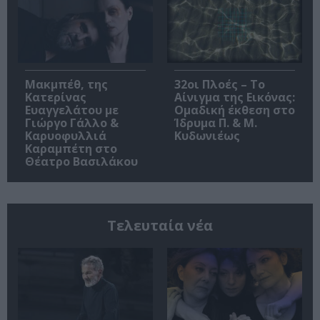
Μακμπέθ, της
32οι Πλοές – Το
Κατερίνας
Αίνιγμα της Εικόνας:
Ευαγγελάτου με
Ομαδική έκθεση στο
Γιώργο Γάλλο &
Ίδρυμα Π. & Μ.
Καρυοφυλλιά
Κυδωνιέως
Καραμπέτη στο
Θέατρο Βασιλάκου
Τελευταία νέα