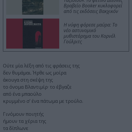
Ταξιδιού»: Το φετινό Διεθνές
Βραβείο Booker κυκλοφορεί
από τις εκδόσεις Βακχικόν
Η νύφη φόρεσε μαύρα: Το
νέο αστυνομικό
μυθιστόρημα του Κορνέλ
Γούλριτς
Ούτε μία λέξη από τις φράσεις της
δεν θυμάμαι. Ήρθε ως μοίρα
άκουγα στη σκέψη της
το όνομα Βλαντιμίρ· το έβγαζε
από ένα μπαούλο
κρυμμένο σ’ ένα πάτωμα με τρούλο.
Γινόμουν ποιητής
ήμουν τα χέρια της
τα δίπλωνε