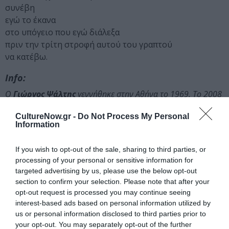
συνέβη
εγώ το έκανα
στο υπόγειο που εγώ διάλεξα
πριν την τρίτη στροφή αυτού του γραπτού
να κατέβω.
Info:
Ο
Γιώργος Ψάλτης
γεννήθηκε στην Αθήνα το 1969. Το 2008
εκδόθηκε η πρώτη ποιητική συλλογή του, «Επιστροφή στην
CultureNow.gr -
Do Not Process My Personal
ενιαία χώρα» (Εκδόσεις Ίκαρος). Η δεύτερη, «Μη σκάψετε
Information
παρακαλώ εδώ είναι θαμμένος ένας σκύλος», κυκλοφόρησε
το 2011 (Ίκαρος). Τον Ιούνιο 2014 εκδόθηκαν οι «Παναγιές
If you wish to opt-out of the sale, sharing to third parties, or
Ελένες» (Ίκαρος). Έγραψε το λιμπρέτο για το λειτουργικό
processing of your personal or sensitive information for
δράμα «Η Ώρα του Μυστικού Δείπνου» του Φίλιππου
targeted advertising by us, please use the below opt-out
Τσαλαχούρη (πρώτη παρουσίαση Μουσείο Μπενάκη 2012)
section to confirm your selection. Please note that after your
και το θεατρικό έργο «Σπόροι παπαρούνας» (Εκδόσεις
opt-out request is processed you may continue seeing
interest-based ads based on personal information utilized by
Κουκούτσι, πρώτη παρουσίαση Αναλόγιο 2015).
us or personal information disclosed to third parties prior to
www.gpsaltis.gr
your opt-out. You may separately opt-out of the further