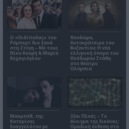
O «Οιδίποδας» του
Θεοδώρα,
Ρόμπερτ Άικ ξανά
Αυτοκράτειρα του
στη Στέγη – Με τους
Βυζαντίου: Η νέα
Νίκο Κουρή & Μαρία
ελληνική όπερα του
Κεχαγιόγλου
Θεόδωρου Στάθη
στο θέατρο
Ολύμπια
Μακμπέθ, της
32οι Πλοές – Το
Κατερίνας
Αίνιγμα της Εικόνας:
Ευαγγελάτου με
Ομαδική έκθεση στο