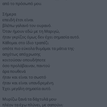
από το πρόσωπό μου.
Σήμερα
επειδή έτσι είναι
βλέπω γαλανό τον ουρανό.
Όταν ήμουν εδώ με τη Μαριγώ,
ήταν γκρίζος όμως δεν έχει σημασία αυτό.
Κάθομαι στο ίδιο τραπέζι
οπότε πιο εύκολα θυμάμαι τα μάτια της·
ασχέτως απόχρωσης
κοιτούσαν οπουδήποτε
όσο προλάβαιναν, παντού
άρα πουθενά
ήταν και είναι το σωστό
ήταν και είναι υπανδρεμένη.
Έχει μεγάλη σημασία αυτό.
Μυρίζω ξανά τα δάχτυλά μου·
πλέον τα έχω πλύνει, με σαπούνι·