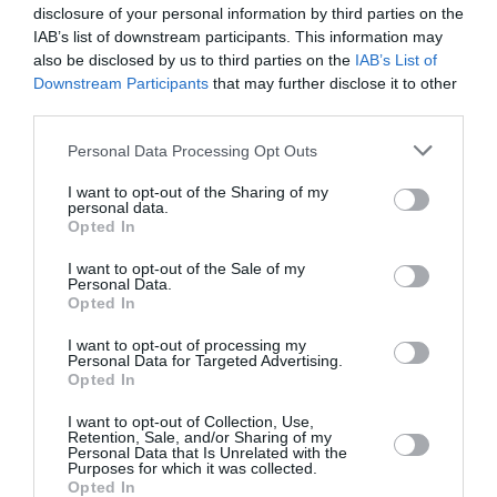
disclosure of your personal information by third parties on the
* Αναδημοσίευση από το περιοδικό Culturenow Mag,
IAB’s list of downstream participants. This information may
τεύχος 34
also be disclosed by us to third parties on the
IAB’s List of
Downstream Participants
that may further disclose it to other
Photo:
Θανάσης Τρομπούκης
third parties.
Ακολουθήστε το Culturenow.gr στο
Google News
και
Personal Data Processing Opt Outs
μάθετε πρώτοι όλες τις ειδήσεις
I want to opt-out of the Sharing of my
personal data.
Δείτε όλα τα
τελευταία νέα
για την Τέχνη και τον
Opted In
Πολιτισμό στο
Culturenow.gr
I want to opt-out of the Sale of my
Personal Data.
Νέοι Διαγωνισμοί
❯
Opted In
I want to opt-out of processing my
Tags
Personal Data for Targeted Advertising.
Opted In
ΓΙΩΡΓΟΣ ΨΑΛΤΗΣ
ΕΚΔΟΣΕΙΣ ΙΚΑΡΟΣ
I want to opt-out of Collection, Use,
Retention, Sale, and/or Sharing of my
Personal Data that Is Unrelated with the
Newsletter
Purposes for which it was collected.
Opted In