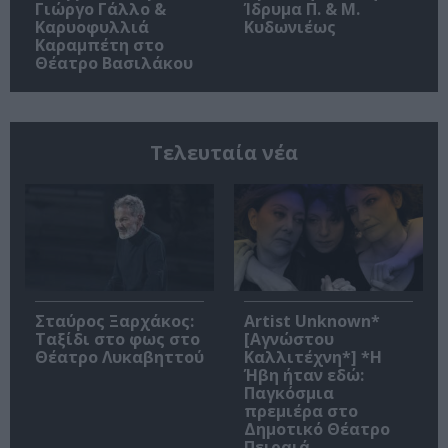
Γιώργο Γάλλο &
Ίδρυμα Π. & Μ.
Καρυοφυλλιά
Κυδωνιέως
Καραμπέτη στο
Θέατρο Βασιλάκου
Τελευταία νέα
Σταύρος Ξαρχάκος:
Artist Unknown*
Ταξίδι στο φως στο
[Αγνώστου
Θέατρο Λυκαβηττού
Καλλιτέχνη*] *Η
Ήβη ήταν εδώ:
Παγκόσμια
πρεμιέρα στο
Δημοτικό Θέατρο
Πειραιά