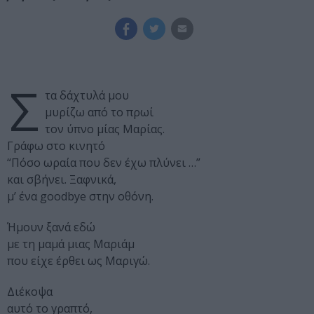
Σ
τα δάχτυλά μου
μυρίζω από το πρωί
τον ύπνο μίας Μαρίας.
Γράφω στο κινητό
“Πόσο ωραία που δεν έχω πλύνει …”
και σβήνει. Ξαφνικά,
μ’ ένα goodbye στην οθόνη.
Ήμουν ξανά εδώ
με τη μαμά μιας Μαριάμ
που είχε έρθει ως Μαριγώ.
Διέκοψα
αυτό το γραπτό,