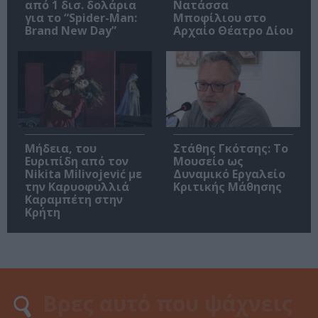
από 1 δισ. δολάρια
Νατάσσα
για το “Spider-Man:
Μποφίλιου στο
Brand New Day”
Αρχαίο Θέατρο Δίου
Μήδεια, του
Στάθης Γκότσης: Το
Ευριπίδη από τον
Μουσείο ως
Nikita Milivojević με
Δυναμικό Εργαλείο
την Καρυοφυλλιά
Κριτικής Μάθησης
Καραμπέτη στην
Κρήτη