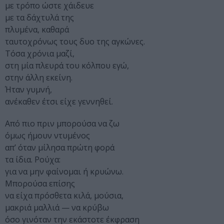
με τρόπο ώστε χάιδευε
με τα δάχτυλά της
πλυμένα, καθαρά
ταυτοχρόνως τους δυο της αγκώνες.
Τόσα χρόνια μαζί,
στη μία πλευρά του κόλπου εγώ,
στην άλλη εκείνη.
Ήταν γυμνή,
ανέκαθεν έτσι είχε γεννηθεί.
Από πιο πριν μπορούσα να ζω
όμως ήμουν ντυμένος
απ’ όταν μίλησα πρώτη φορά
τα ίδια. Ρούχα:
για να μην φαίνομαι ή κρυώνω.
Μπορούσα επίσης
να είχα πρόσθετα κιλά, μούσια,
μακριά μαλλιά — να κρύβω
όσο γινόταν την εκάστοτε έκφραση