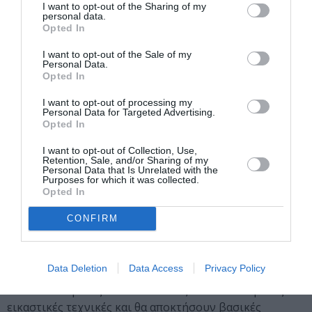
I want to opt-out of the Sharing of my
Εικαστικό Εργαστήριο Ανακύκλωσης για παιδιά /
personal data.
Υπεύθυνος Εργαστηρίου: Θοδωρής Παρασκάκης (σε
Opted In
συνεργασία με τη Νεολαία Κισάμου)
I want to opt-out of the Sale of my
Personal Data.
Αυτά τα 10 χρόνια των Γιορτών Ρόκκας έχουν αφήσει
Opted In
και το υλικό αποτύπωμα τους στα χωριά: αφίσες,
I want to opt-out of processing my
προγράμματα, έργα συμμετεχόντων από τα παλαιότερα
Personal Data for Targeted Advertising.
εργαστήρια, αποθέματα υλικών από τις δράσεις και τα
Opted In
εργαστήρια που έχουν πραγματοποιηθεί όλα αυτά τα
I want to opt-out of Collection, Use,
χρόνια. Με στόχο την ευαισθητοποίηση των νέων στο
Retention, Sale, and/or Sharing of my
Personal Data that Is Unrelated with the
περιβαλλοντικό αποτύπωμα που αφήνει κάθε δράση
Purposes for which it was collected.
μας, θα συνεργαστούμε με εικαστικούς καλλιτέχνες για
Opted In
να επαναπροσδιορίσουμε το ρόλο κάθε υλικού. Στο
CONFIRM
εργαστήριο αυτό παιδιά δημοτικού θα έχουν την
ευκαιρία να επαναχρησιμοποιήσουν παλαιότερα υλικά,
να τους δώσουν νέα αξία και νόημα και να
Data Deletion
Data Access
Privacy Policy
δημιουργήσουν πρωτότυπα έργα τέχνης μέσα από την
ανακύκλωσή τους. Τα παιδιά θα εξοικειωθούν με τις
εικαστικές τεχνικές και θα αποκτήσουν βασικές