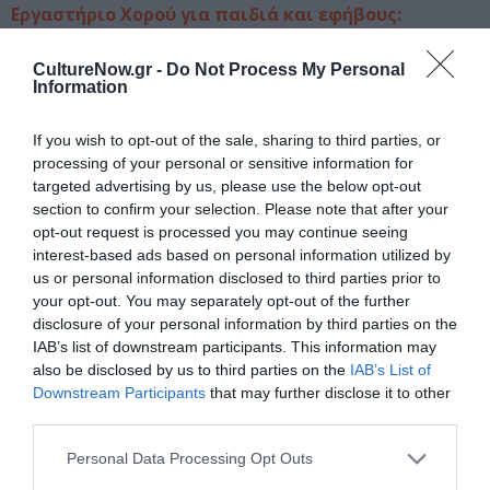
Εργαστήριο Χορού για παιδιά και εφήβους:
Breakdance στους δρόμους της Κεράς | Υπεύθυνος:
Μάνος Κατσιαδάκης
CultureNow.gr -
Do Not Process My Personal
Information
Σε αυτό το εργαστήριο θα ξεκινήσουμε με τα βασικά
βήματα του breakdance ενσωματωμένα σε χορογραφία.
If you wish to opt-out of the sale, sharing to third parties, or
processing of your personal or sensitive information for
Θα γνωρίσουμε τον ρυθμό, την ροή, την εκρηκτικότητα
targeted advertising by us, please use the below opt-out
και τις απότομες παύσεις (freeze) του χορευτικού
section to confirm your selection. Please note that after your
αυτού είδους. Ρυθμικός, εκτονωτικός και απόλυτα
opt-out request is processed you may continue seeing
δυναμικός χορός, το breakdance, κατατάσσεται στους
interest-based ads based on personal information utilized by
χορούς του δρόμου, καθώς ξεκίνησε από τους δρόμους
us or personal information disclosed to third parties prior to
της Αμερικής και την χιπ χοπ κουλτούρα. Δανείζεται
your opt-out. You may separately opt-out of the further
τεχνικές και στοιχεία πολεμικών τεχνών και φολκ
disclosure of your personal information by third parties on the
IAB’s list of downstream participants. This information may
χορών, ενώ χαρακτηρίζεται από τις ακροβατικές του
also be disclosed by us to third parties on the
IAB’s List of
κινήσεις, τα απότομα σταματήματα και την
Downstream Participants
that may further disclose it to other
πλαστικότητα όλου του κορμού. Ιδανικός τρόπος
third parties.
άσκησης και καλλιτεχνικής έκφρασης για παιδιά και
νέους.
Personal Data Processing Opt Outs