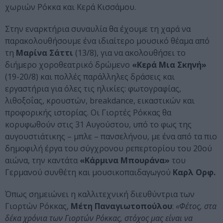
χωριών Ρόκκα και Κερά Κισσάμου.
Στην εναρκτήρια συναυλία θα έχουμε τη χαρά να
παρακολουθήσουμε ένα ιδιαίτερο μουσικό θέαμα από
τη
Μαρίνα Σάττι
(13/8), για να ακολουθήσει το
διήμερο χοροθεατρικό δρώμενο
«Κερά Μια Σκηνή»
(19-20/8) και πολλές παράλληλες δράσεις και
εργαστήρια για όλες τις ηλικίες: φωτογραφίας,
λιθοξοΐας, κρουστών, breakdance, εικαστικών και
προφορικής ιστορίας. Οι Γιορτές Ρόκκας θα
κορυφωθούν στις 31 Αυγούστου, υπό το φως της
αυγουστιάτικης – μπλε – πανσελήνου, με ένα από τα πιο
δημοφιλή έργα του σύγχρονου ρεπερτορίου του 20ού
αιώνα, την καντάτα
«Κάρμινα Μπουράνα»
του
Γερμανού συνθέτη και μουσικοπαιδαγωγού
Καρλ Ορφ.
Όπως σημειώνει η καλλιτεχνική διευθύντρια των
Γιορτών Ρόκκας,
Μέτη Παναγιωτοπούλου
:
«Φέτος, στα
δέκα χρόνια των Γιορτών Ρόκκας, στόχος μας είναι να