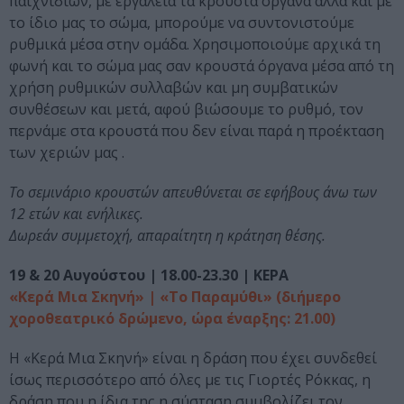
παιχνιδιών, με εργαλεία τα κρουστά όργανα αλλά και με
το ίδιο μας το σώμα, μπορούμε να συντονιστούμε
ρυθμικά μέσα στην ομάδα. Χρησιμοποιούμε αρχικά τη
φωνή και το σώμα μας σαν κρουστά όργανα μέσα από τη
χρήση ρυθμικών συλλαβών και μη συμβατικών
συνθέσεων και μετά, αφού βιώσουμε το ρυθμό, τον
περνάμε στα κρουστά που δεν είναι παρά η προέκταση
των χεριών μας .
Το σεμινάριο κρουστών απευθύνεται σε εφήβους άνω των
12 ετών και ενήλικες.
Δωρεάν συμμετοχή, απαραίτητη η κράτηση θέσης.
19 & 20 Αυγούστου | 18.00-23.30 | ΚΕΡΑ
«Κερά Μια Σκηνή» | «Το Παραμύθι» (διήμερο
χοροθεατρικό δρώμενο, ώρα έναρξης: 21.00)
Η «Κερά Μια Σκηνή» είναι η δράση που έχει συνδεθεί
ίσως περισσότερο από όλες με τις Γιορτές Ρόκκας, η
δράση που η ίδια της η σύσταση συμβολίζει τον