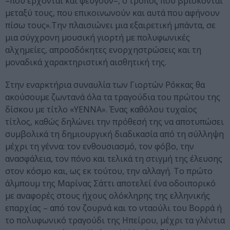
–που έρχονται και φεύγουν–, ο τρόπος που βρίσκονται
μεταξύ τους, που επικοινωνούν και αυτά που αφήνουν
πίσω τους».Την πλαισιώνει μια εξαιρετική μπάντα, σε
μια σύγχρονη μουσική γιορτή με πολυφωνικές
αλχημείες, απροσδόκητες ενορχηστρώσεις και τη
μοναδικά χαρακτηριστική αισθητική της.
Στην εναρκτήρια συναυλία των Γιορτών Ρόκκας θα
ακούσουμε ζωντανά όλα τα τραγούδια του πρώτου της
δίσκου με τίτλο «YENNA». Ένας καθόλου τυχαίος
τίτλος, καθώς δηλώνει την πρόθεσή της να αποτυπώσει
συμβολικά τη δημιουργική διαδικασία από τη σύλληψη
μέχρι τη γέννα: τον ενθουσιασμό, τον φόβο, την
ανασφάλεια, τον πόνο και τελικά τη στιγμή της έλευσης
στον κόσμο και, ως εκ τούτου, την αλλαγή. Το πρώτο
άλμπουμ της Μαρίνας Σάττι αποτελεί ένα οδοιπορικό
με αναφορές στους ήχους ολόκληρης της ελληνικής
επαρχίας – από τον ζουρνά και το νταούλι του Βορρά ή
το πολυφωνικό τραγούδι της Ηπείρου, μέχρι τα γλέντια