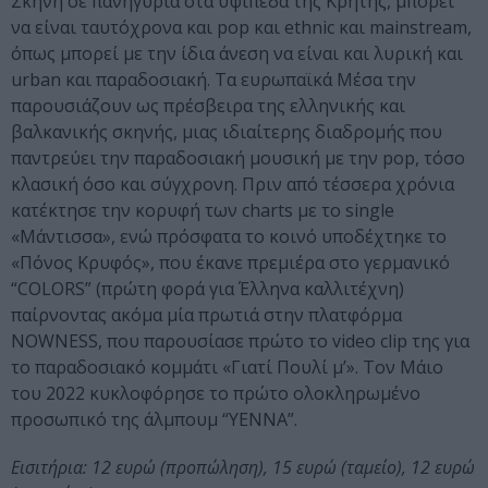
Σκηνή σε πανηγύρια στα υψίπεδα της Κρήτης, μπορεί
να είναι ταυτόχρονα και pop και ethnic και mainstream,
όπως μπορεί με την ίδια άνεση να είναι και λυρική και
urban και παραδοσιακή. Tα ευρωπαϊκά Μέσα την
παρουσιάζουν ως πρέσβειρα της ελληνικής και
βαλκανικής σκηνής, μιας ιδιαίτερης διαδρομής που
παντρεύει την παραδοσιακή μουσική με την pop, τόσο
κλασική όσο και σύγχρονη. Πριν από τέσσερα χρόνια
κατέκτησε την κορυφή των charts με το single
«Μάντισσα», ενώ πρόσφατα το κοινό υποδέχτηκε το
«Πόνος Κρυφός», που έκανε πρεμιέρα στο γερμανικό
“COLORS” (πρώτη φορά για Έλληνα καλλιτέχνη)
παίρνοντας ακόμα μία πρωτιά στην πλατφόρμα
NOWNESS, που παρουσίασε πρώτο το video clip της για
το παραδοσιακό κομμάτι «Γιατί Πουλί μ’». Τον Μάιο
του 2022 κυκλοφόρησε το πρώτο ολοκληρωμένο
προσωπικό της άλμπουμ “YENNA”.
Εισιτήρια: 12 ευρώ (προπώληση), 15 ευρώ (ταμείο), 12 ευρώ