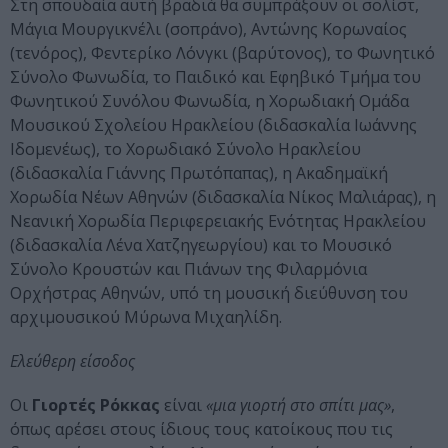
Στη σπουδαία αυτή βραδιά θα συμπράξουν οι σολίστ,
Μάγια Μουργικνέλι (σοπράνο), Αντώνης Κορωναίος
(τενόρος), Φεντερίκο Λόνγκι (βαρύτονος), το Φωνητικό
Σύνολο Φωνωδία, το Παιδικό και Εφηβικό Τμήμα του
Φωνητικού Συνόλου Φωνωδία, η Χορωδιακή Ομάδα
Μουσικού Σχολείου Ηρακλείου (διδασκαλία Ιωάννης
Ιδομενέως), το Χορωδιακό Σύνολο Ηρακλείου
(διδασκαλία Γιάννης Πρωτόπαπας), η Ακαδημαϊκή
Χορωδία Νέων Αθηνών (διδασκαλία Νίκος Μαλιάρας), η
Νεανική Χορωδία Περιφερειακής Ενότητας Ηρακλείου
(διδασκαλία Λένα Χατζηγεωργίου) και το Μουσικό
Σύνολο Κρουστών και Πιάνων της Φιλαρμόνια
Ορχήστρας Αθηνών, υπό τη μουσική διεύθυνση του
αρχιμουσικού Μύρωνα Μιχαηλίδη.
Ελεύθερη είσοδος
Οι
Γιορτές Ρόκκας
είναι
«μια γιορτή στο σπίτι μας»
,
όπως αρέσει στους ίδιους τους κατοίκους που τις