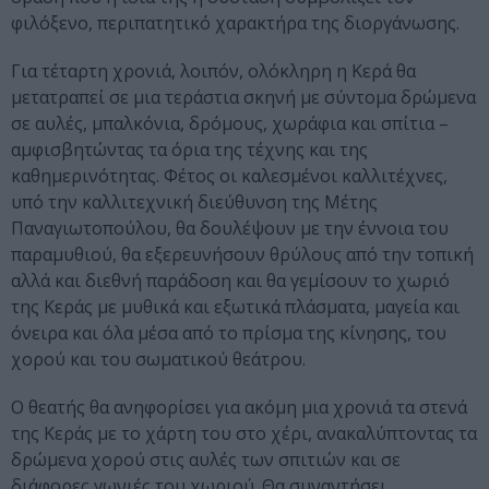
φιλόξενο, περιπατητικό χαρακτήρα της διοργάνωσης.
Για τέταρτη χρονιά, λοιπόν, ολόκληρη η Κερά θα
μετατραπεί σε μια τεράστια σκηνή με σύντομα δρώμενα
σε αυλές, μπαλκόνια, δρόμους, χωράφια και σπίτια –
αμφισβητώντας τα όρια της τέχνης και της
καθημερινότητας. Φέτος οι καλεσμένοι καλλιτέχνες,
υπό την καλλιτεχνική διεύθυνση της Μέτης
Παναγιωτοπούλου, θα δουλέψουν με την έννοια του
παραμυθιού, θα εξερευνήσουν θρύλους από την τοπική
αλλά και διεθνή παράδοση και θα γεμίσουν το χωριό
της Κεράς με μυθικά και εξωτικά πλάσματα, μαγεία και
όνειρα και όλα μέσα από το πρίσμα της κίνησης, του
χορού και του σωματικού θεάτρου.
Ο θεατής θα ανηφορίσει για ακόμη μια χρονιά τα στενά
της Κεράς με το χάρτη του στο χέρι, ανακαλύπτοντας τα
δρώμενα χορού στις αυλές των σπιτιών και σε
διάφορες γωνιές του χωριού. Θα συναντήσει