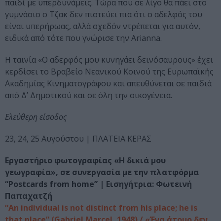
παιδί με υπερδυνάμεις. Τώρα που σε λίγο θα πάει στο
γυμνάσιο ο Τζακ δεν πιστεύει πια ότι ο αδελφός του
είναι υπερήρωας, αλλά σχεδόν ντρέπεται για αυτόν,
ειδικά από τότε που γνώρισε την Arianna.
Η ταινία «Ο αδερφός μου κυνηγάει δεινόσαυρους» έχει
κερδίσει το Βραβείο Νεανικού Κοινού της Ευρωπαϊκής
Ακαδημίας Κινηματογράφου και απευθύνεται σε παιδιά
από Δ’ Δημοτικού και σε όλη την οικογένεια.
Ελεύθερη είσοδος
23, 24, 25 Αυγούστου | ΠΛΑΤΕΙΑ ΚΕΡΑΣ
Εργαστήριο φωτογραφίας «Η δικιά μου
γεωγραφία», σε συνεργασία με την πλατφόρμα
“Postcards from home” | Εισηγήτρια: Φωτεινή
Παπαχατζή
“An individual is not distinct from his place; he is
that place” (Gabriel Marcel, 1948) / «Ένα άτομο δεν