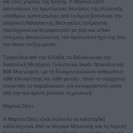
και τους χορούς της Κρήτης. Η Μαρίνα Σάττι
αποτυπώνει τις πρωτόγονες δονήσεις της ελληνικής
υπαίθρου, εμπνευσμένες από τα άγρια βουνά και την
απέραντη θάλασσα της Μεσογείου, τολμώντας
ταυτόχρονα να πειραματιστεί με pop και urban
στοιχεία, απογειώνοντας τον προσωπικό ήχο της που
την έκανε να ξεχωρίσει.
Τραγούδια από την Ελλάδα, τα Βαλκάνια και την
Ανατολική Μεσόγειο. Γκάιντα και beats. Νταούλια και
808. Μια γιορτή –με τη δύναμη να ενώνει ανθρώπους
κάθε εθνικότητας και κάθε γενιάς–, όπου το σύγχρονο
συναντάει το παραδοσιακό, για να εκφραστούν μέσα
από την πιο άμεση γλώσσα: τη μουσική.
Μαρίνα Σάττι
Η Μαρίνα Σάττι είναι δύσκολο να καταταχθεί
καλλιτεχνικά. Από τo Mέγαρο Μουσικής και τη Λυρική