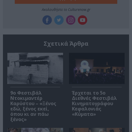
Ακολουθήστε το Culturenow.gr
Σχετικά Άρθρα
9ο Φεστιβάλ
Έρχεται το 5ο
Ντοκιμαντέρ
Διεθνές Φεστιβάλ
Καρύστου – «Ξένος
Κινηματογράφου
εδώ, ξένος εκεί,
Κεφαλονιάς
όπου κι αν πάω
«Κύματα»
ξένος»