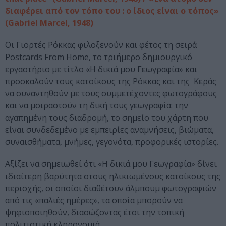
διαφέρει από τον τόπο του : o ίδιος είναι ο τόπος»
(Gabriel Marcel, 1948)
Οι Γιορτές Ρόκκας φιλοξενούν και φέτος τη σειρά
Postcards From Home, το τριήμερο δημιουργικό
εργαστήριο με τίτλο «Η δικιά μου Γεωγραφία» και
προσκαλούν τους κατοίκους της Ρόκκας και της Κεράς
να συναντηθούν με τους συμμετέχοντες φωτογράφους
και να μοιραστούν τη δική τους γεωγραφία: την
αγαπημένη τους διαδρομή, το σημείο του χάρτη που
είναι συνδεδεμένο με εμπειρίες αναμνήσεις, βιώματα,
συναισθήματα, μνήμες, γεγονότα, προφορικές ιστορίες.
Αξίζει να σημειωθεί ότι «Η δικιά μου Γεωγραφία» δίνει
ιδιαίτερη βαρύτητα στους ηλικιωμένους κατοίκους της
περιοχής, οι οποίοι διαθέτουν άλμπουμ φωτογραφιών
από τις «παλιές ημέρες», τα οποία μπορούν να
ψηφιοποιηθούν, διασώζοντας έτσι την τοπική
πολιτιστική κληρονομιά.