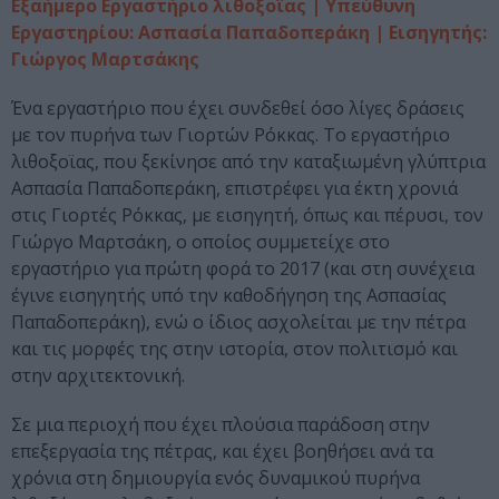
Εξαήμερο Εργαστήριο λιθοξοΐας | Υπεύθυνη
Εργαστηρίου: Ασπασία Παπαδοπεράκη | Εισηγητής:
Γιώργος Μαρτσάκης
Ένα εργαστήριο που έχει συνδεθεί όσο λίγες δράσεις
με τον πυρήνα των Γιορτών Ρόκκας. Το εργαστήριο
λιθοξοϊας, που ξεκίνησε από την καταξιωμένη γλύπτρια
Ασπασία Παπαδοπεράκη, επιστρέφει για έκτη χρονιά
στις Γιορτές Ρόκκας, με εισηγητή, όπως και πέρυσι, τον
Γιώργο Μαρτσάκη, ο οποίος συμμετείχε στο
εργαστήριο για πρώτη φορά το 2017 (και στη συνέχεια
έγινε εισηγητής υπό την καθοδήγηση της Ασπασίας
Παπαδοπεράκη), ενώ ο ίδιος ασχολείται με την πέτρα
και τις μορφές της στην ιστορία, στον πολιτισμό και
στην αρχιτεκτονική.
Σε μια περιοχή που έχει πλούσια παράδοση στην
επεξεργασία της πέτρας, και έχει βοηθήσει ανά τα
χρόνια στη δημιουργία ενός δυναμικού πυρήνα