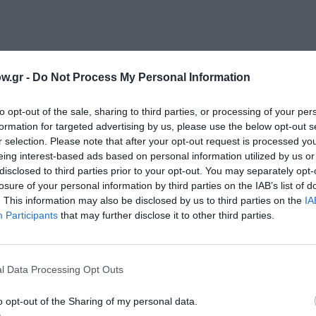
w.gr -
Do Not Process My Personal Information
μάθετε πρώτοι όλες τις ειδήσεις
to opt-out of the sale, sharing to third parties, or processing of your per
ολιτισμό στο
Culturenow.gr
formation for targeted advertising by us, please use the below opt-out s
r selection. Please note that after your opt-out request is processed y
r
Δες
eing interest-based ads based on personal information utilized by us or
disclosed to third parties prior to your opt-out. You may separately opt-
losure of your personal information by third parties on the IAB’s list of
. This information may also be disclosed by us to third parties on the
IA
Participants
that may further disclose it to other third parties.
ΓΛΥΠΤΙΚΗ - ΧΑΡΑΚΤΙΚΗ
ΔΙΑΛΕΞΕΙΣ - ΟΜΙΛΙΕΣ
ΔΡΑΣΤΗΡΙΟΤΗΤΕΣ ΓΙ
ΤΙΚΑ ΠΡΟΓΡΑΜΜΑΤΑ
ΕΝΤΕΧΝΟ - ΛΑΪΚΟ - ΠΑΡΑΔΟΣΙΑΚΗ
ΖΩΓΡΑΦ
Λ
ΚΑΛΟΚΑΙΡΙΝΕΣ ΣΥΝΑΥΛΙΕΣ
ΚΕΡΑΜΙΚΗ
ΞΕΝΑΓΗΣΕΙΣ
l Data Processing Opt Outs
MANCE
ΠΕΡΙΟΔΕΙΕΣ ΕΛΛΗΝΩΝ ΚΑΛΛΙΤΕΧΝΩΝ – ΚΑΛΟΚΑΙΡΙ 2024
o opt-out of the Sharing of my personal data.