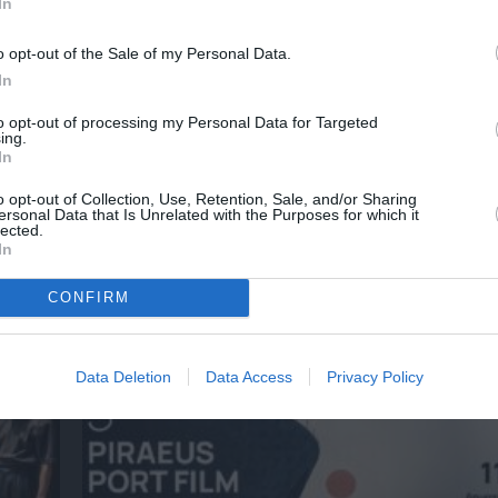
In
o opt-out of the Sale of my Personal Data.
In
νη και τον Πολιτισμό!
to opt-out of processing my Personal Data for Targeted
ing.
In
λουθήστε το Culturenow.gr
o opt-out of Collection, Use, Retention, Sale, and/or Sharing
ersonal Data that Is Unrelated with the Purposes for which it
lected.
In
CONFIRM
χετικά Άρθρα
Data Deletion
Data Access
Privacy Policy