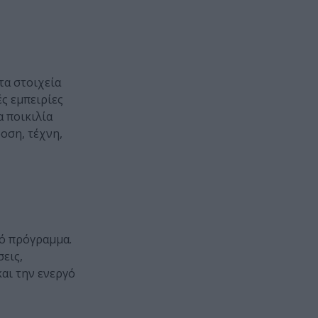
τα στοιχεία
ς εμπειρίες
α ποικιλία
οση, τέχνη,
κό πρόγραμμα.
εις,
αι την ενεργό