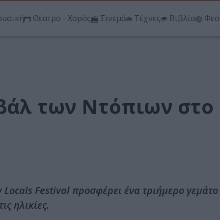
υσική
Θέατρο - Χορός
Σινεμά
Τέχνες
Βιβλίο
Φεσ
ιβάλ των Ντόπιων στο
 Locals Festival προσφέρει ένα τριήμερο γεμάτο
ις ηλικίες.