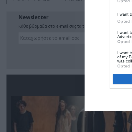
Opted 
I want t
Newsletter
Opted 
Κάθε βδομάδα στο e-mail σας τα τελευταία νέα για την Τέχ
I want 
Advertis
Opted 
Ακο
I want t
of my P
was col
Opted 
Σ