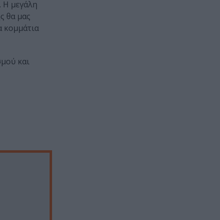
. Η μεγάλη
ς θα μας
α κομμάτια
σμού και